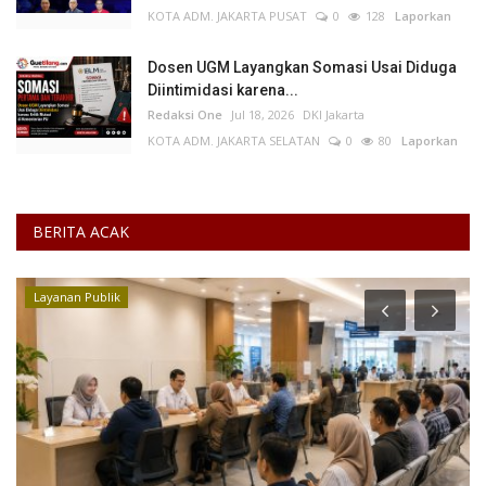
KOTA ADM. JAKARTA PUSAT
0
128
Laporkan
Dosen UGM Layangkan Somasi Usai Diduga
Diintimidasi karena...
Redaksi One
Jul 18, 2026
DKI Jakarta
KOTA ADM. JAKARTA SELATAN
0
80
Laporkan
BERITA ACAK
Layanan Publik