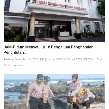
JAM-Pidum Menyetujui 18 Pengajuan Penghentian
Penuntutan...
Redaksi One
Sep 18, 2023
DKI Jakarta
KOTA ADM. JAKARTA SELATAN
0
64
Laporkan