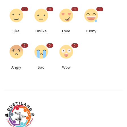
0
0
0
0
Like
Dislike
Love
Funny
0
0
0
Angry
Sad
Wow