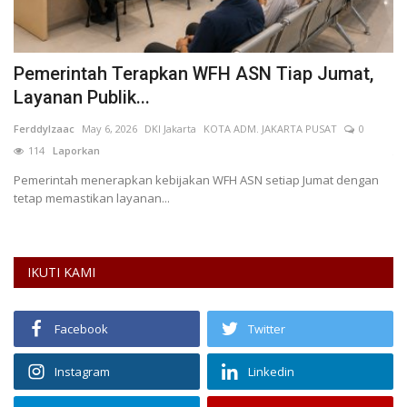
i
Pemerintah Terapkan WFH ASN Tiap Jumat,
T
Layanan Publik...
P
FerddyIzaac
May 6, 2026
DKI Jakarta
KOTA ADM. JAKARTA PUSAT
0
AN
114
Laporkan
Ti
pl
Pemerintah menerapkan kebijakan WFH ASN setiap Jumat dengan
tetap memastikan layanan...
IKUTI KAMI
Facebook
Twitter
Instagram
Linkedin