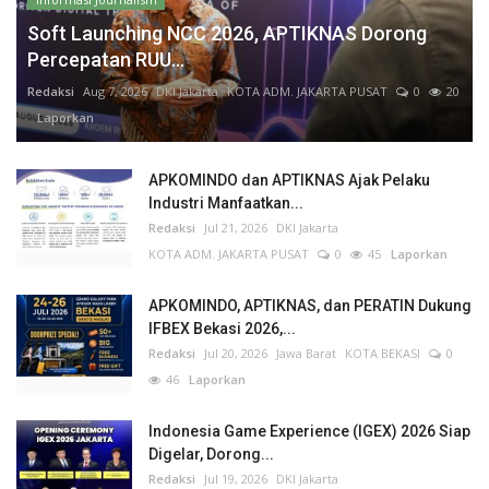
Soft Launching NCC 2026, APTIKNAS Dorong
Percepatan RUU...
Redaksi
Aug 7, 2026
DKI Jakarta
KOTA ADM. JAKARTA PUSAT
0
20
Laporkan
APKOMINDO dan APTIKNAS Ajak Pelaku
Industri Manfaatkan...
Redaksi
Jul 21, 2026
DKI Jakarta
KOTA ADM. JAKARTA PUSAT
0
45
Laporkan
APKOMINDO, APTIKNAS, dan PERATIN Dukung
IFBEX Bekasi 2026,...
Redaksi
Jul 20, 2026
Jawa Barat
KOTA BEKASI
0
46
Laporkan
Indonesia Game Experience (IGEX) 2026 Siap
Digelar, Dorong...
Redaksi
Jul 19, 2026
DKI Jakarta