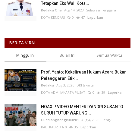
Tetapkan Eks Wali Kota...
Redaksi One
Aug 14, 2023
Sulawesi Tenggara
KOTA KENDARI
0
47
Laporkan
BERITA VIRAL
Minggu Ini
Bulan Ini
Semua Waktu
Prof. Yanto: Kekeliruan Hukum Acara Bukan
Pelanggaran Etik...
Redaksi
Aug 3, 2026
DKI Jakarta
KOTA ADM. JAKARTA PUSAT
0
39
Laporkan
HOAX..! VIDEO MENTERI YANDRI SUSANTO
SURUH TUTUP WARUNG...
GuetilangbengkuluPB1
Aug 4, 2026
Bengkulu
KAB. KAUR
0
35
Laporkan