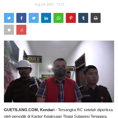
Aug 24, 2023 - 15:31
Keamanan
Kejahatan
⚠
Cybers Event
UMKM & Ekonomi Kreatif
Pekerja Migran Indonesia
Ekonomi
Pendidikan
Informasi Journalism
GUETILANG.COM, Kendari
- Tersangka RC setelah diperiksa
oleh penyidik di Kantor Kejaksaan Tinggi Sulawesi Tenggara,
Olahraga