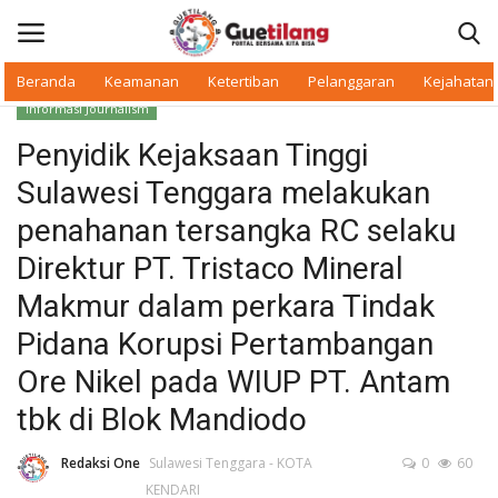
Beranda
Keamanan
Ketertiban
Pelanggaran
Kejahatan
Informasi Journalism
Masuk
Daftar
Penyidik Kejaksaan Tinggi
Sulawesi Tenggara melakukan
Beranda
penahanan tersangka RC selaku
Daerah
Direktur PT. Tristaco Mineral
Makmur dalam perkara Tindak
Makan Bergizi
Pidana Korupsi Pertambangan
Warkop Digital
Ore Nikel pada WIUP PT. Antam
tbk di Blok Mandiodo
Pelanggaran
Redaksi One
Sulawesi Tenggara - KOTA
0
60
Ketertiban
KENDARI