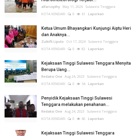
alfarizqdhy
May 11, 2026
Sulawesi Tenggara
KOTA KENDARI
0
61
Laporkan
Ketua Umum Bhayangkari Kunjungi Aiptu Heri
dan Anaknya...
Zulkifli Liputo
Oct 17, 2024
Sulawesi Tenggara
KOTA KENDARI
0
82
Laporkan
Kejaksaan Tinggi Sulawesi Tenggara Menyita
Berupa Uang...
Redaksi One
Aug 24, 2023
Sulawesi Tenggara
KOTA KENDARI
0
54
Laporkan
Penyidik Kejaksaan Tinggi Sulawesi
Tenggara melakukan penahanan...
Redaksi One
Aug 24, 2023
Sulawesi Tenggara
KOTA KENDARI
0
60
Laporkan
Kejaksaan Tinggi Sulawesi Tenggara