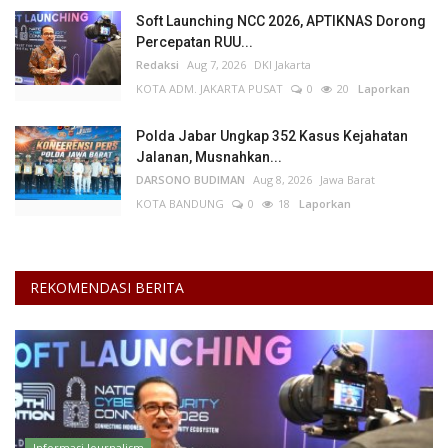
Soft Launching NCC 2026, APTIKNAS Dorong
Percepatan RUU...
Redaksi
Aug 7, 2026
DKI Jakarta
KOTA ADM. JAKARTA PUSAT
0
20
Laporkan
Polda Jabar Ungkap 352 Kasus Kejahatan
Jalanan, Musnahkan...
DARSONO BUDIMAN
Aug 8, 2026
Jawa Barat
KOTA BANDUNG
0
18
Laporkan
REKOMENDASI BERITA
Informasi Journalism