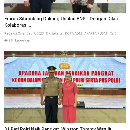
Emrus Sihombing Dukung Usulan BNPT Dengan Diksi
Kolaborasi...
Redaksi One
Sep 7, 2023
DKI Jakarta
KOTA ADM. JAKARTA PUSAT
0
86
Laporkan
31 Pati Polri Naik Pangkat, Winston Tommy Watuliu