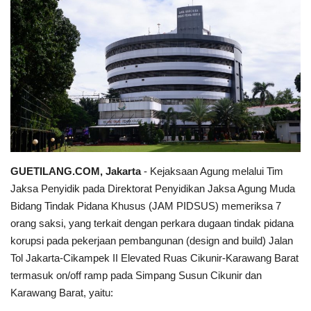
Keamanan
Kejahatan
Cybers Event
UMKM & Ekonomi Kreatif
Pekerja Migran Indonesia
GUETILANG.COM, Jakarta
- Kejaksaan Agung melalui Tim
Jaksa Penyidik pada Direktorat Penyidikan Jaksa Agung Muda
Ekonomi
Bidang Tindak Pidana Khusus (JAM PIDSUS) memeriksa 7
orang saksi, yang terkait dengan perkara dugaan tindak pidana
Pendidikan
korupsi pada pekerjaan pembangunan (design and build) Jalan
Tol Jakarta-Cikampek II Elevated Ruas Cikunir-Karawang Barat
Informasi Journalism
termasuk on/off ramp pada Simpang Susun Cikunir dan
Karawang Barat, yaitu:
Olahraga