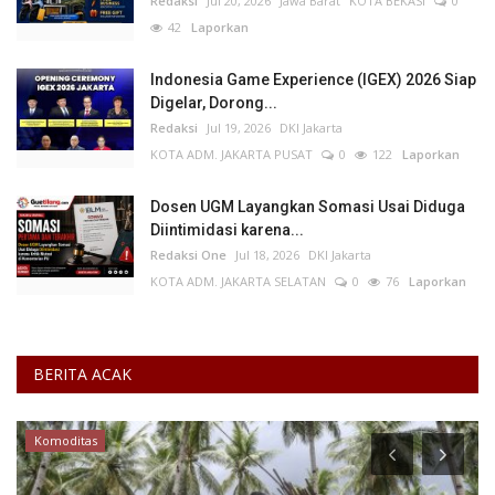
Redaksi
Jul 20, 2026
Jawa Barat
KOTA BEKASI
0
42
Laporkan
Indonesia Game Experience (IGEX) 2026 Siap
Digelar, Dorong...
Redaksi
Jul 19, 2026
DKI Jakarta
KOTA ADM. JAKARTA PUSAT
0
122
Laporkan
Dosen UGM Layangkan Somasi Usai Diduga
Diintimidasi karena...
Redaksi One
Jul 18, 2026
DKI Jakarta
KOTA ADM. JAKARTA SELATAN
0
76
Laporkan
BERITA ACAK
Komoditas