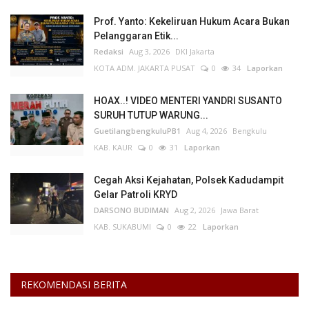
Prof. Yanto: Kekeliruan Hukum Acara Bukan
Pelanggaran Etik...
Redaksi
Aug 3, 2026
DKI Jakarta
KOTA ADM. JAKARTA PUSAT
0
34
Laporkan
HOAX..! VIDEO MENTERI YANDRI SUSANTO
SURUH TUTUP WARUNG...
GuetilangbengkuluPB1
Aug 4, 2026
Bengkulu
KAB. KAUR
0
31
Laporkan
Cegah Aksi Kejahatan, Polsek Kadudampit
Gelar Patroli KRYD
DARSONO BUDIMAN
Aug 2, 2026
Jawa Barat
KAB. SUKABUMI
0
22
Laporkan
REKOMENDASI BERITA