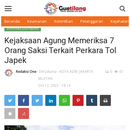
Beranda
Keamanan
Ketertiban
Pelanggaran
Kejahatan
Informasi Journalism
Masuk
Daftar
Kejaksaan Agung Memeriksa 7
Orang Saksi Terkait Perkara Tol
Beranda
Japek
Daerah
Redaksi One
DKI Jakarta - KOTA ADM. JAKARTA
0
67
SELATAN
Makan Bergizi
Oct 12, 2023 - 18:14
Warkop Digital
Pelanggaran
⚠
Ketertiban