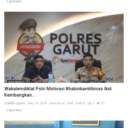
Laporkan
Wakalemdiklat Polri Motivasi Bhabinkamtibmas Ikut
Kembangkan...
Zulkifli Liputo
May 19, 2024
Jawa Barat
KAB. GARUT
0
95
Laporkan