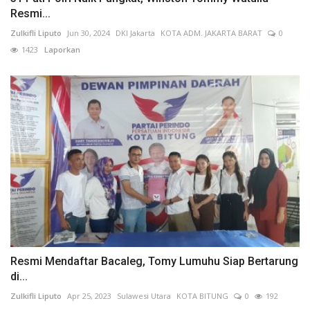
Resmi...
Zulkifli Liputo
Jun 30, 2024
DKI Jakarta
KOTA ADM. JAKARTA BARAT
0
1423
Laporkan
Resmi Mendaftar Bacaleg, Tomy Lumuhu Siap Bertarung
di...
Zulkifli Liputo
Apr 25, 2023
Sulawesi Utara
KOTA BITUNG
0
192