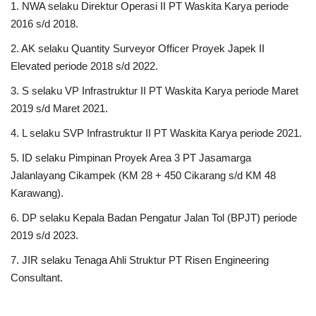
1. NWA selaku Direktur Operasi II PT Waskita Karya periode
2016 s/d 2018.
Kesehatan
2. AK selaku Quantity Surveyor Officer Proyek Japek II
Elevated periode 2018 s/d 2022.
Layanan Publik
3. S selaku VP Infrastruktur II PT Waskita Karya periode Maret
Perempuan/Anak
2019 s/d Maret 2021.
4. L selaku SVP Infrastruktur II PT Waskita Karya periode 2021.
5. ID selaku Pimpinan Proyek Area 3 PT Jasamarga
Jalanlayang Cikampek (KM 28 + 450 Cikarang s/d KM 48
Karawang).
6. DP selaku Kepala Badan Pengatur Jalan Tol (BPJT) periode
2019 s/d 2023.
7. JIR selaku Tenaga Ahli Struktur PT Risen Engineering
Consultant.