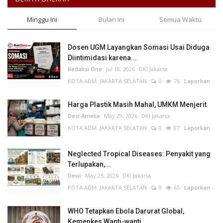
Minggu Ini
Bulan Ini
Semua Waktu
Dosen UGM Layangkan Somasi Usai Diduga
Diintimidasi karena...
Redaksi One
Jul 18, 2026
DKI Jakarta
KOTA ADM. JAKARTA SELATAN
0
76
Laporkan
Harga Plastik Masih Mahal, UMKM Menjerit
Desi Amelia
May 29, 2026
DKI Jakarta
KOTA ADM. JAKARTA SELATAN
0
87
Laporkan
Neglected Tropical Diseases: Penyakit yang
Terlupakan,...
Dewi
May 25, 2026
DKI Jakarta
KOTA ADM. JAKARTA SELATAN
0
65
Laporkan
WHO Tetapkan Ebola Darurat Global,
Kemenkes Wanti-wanti...