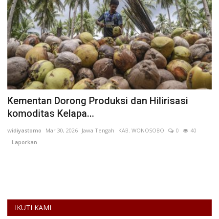
Kementan Dorong Produksi dan Hilirisasi
D
komoditas Kelapa...
P
widiyastomo
Mar 30, 2026
Jawa Tengah
KAB. WONOSOBO
0
40
Sa
Laporkan
Ko
Ir
IKUTI KAMI