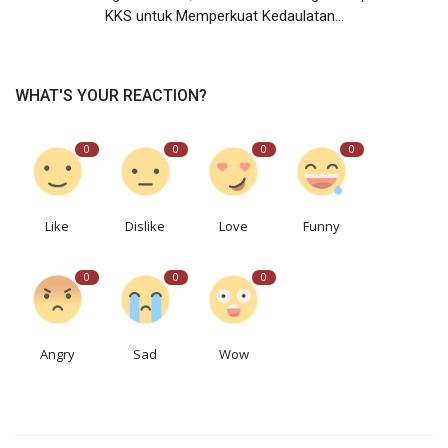
KKS untuk Memperkuat Kedaulatan...
WHAT'S YOUR REACTION?
0
0
0
0
Like
Dislike
Love
Funny
0
0
0
Angry
Sad
Wow