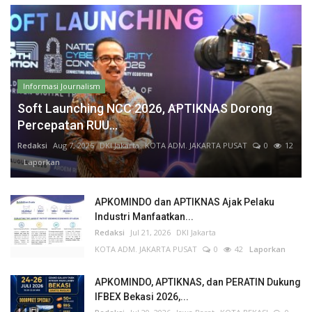
Informasi Journalism
Soft Launching NCC 2026, APTIKNAS Dorong
Percepatan RUU...
Redaksi
Aug 7, 2026
DKI Jakarta
KOTA ADM. JAKARTA PUSAT
0
12
Laporkan
APKOMINDO dan APTIKNAS Ajak Pelaku
Industri Manfaatkan...
Redaksi
Jul 21, 2026
DKI Jakarta
KOTA ADM. JAKARTA PUSAT
0
42
Laporkan
APKOMINDO, APTIKNAS, dan PERATIN Dukung
IFBEX Bekasi 2026,...