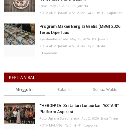
Dewi
May 25, 2026
DKI Jakarta
KOTA ADM. JAKARTA SELATAN
0
41
Laporkan
Program Makan Bergizi Gratis (MBG) 2026
Terus Diperluas...
ayeshaahmadsdy
May 25, 2026
DKI Jakarta
KOTA ADM. JAKARTA SELATAN
0
448
Laporkan
BERITA VIRAL
Minggu Ini
Bulan Ini
Semua Waktu
*HEBOH! Dr. Sri Untari Luncurkan "ASTARI"
Platform Aspirasi...
Putu Ugram Swadharma
Aug 2, 2026
Jawa Timur
KOTA MALANG
0
41
Laporkan