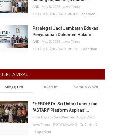
ANK
May 8, 2026
Jawa Timur
KOTA MALANG
0
48
Laporkan
Paralegal Jadi Jembatan Edukasi
Penyusunan Dokumen Hukum...
ANK
May 2, 2026
Jawa Timur
KOTA MALANG
0
138
Laporkan
BERITA VIRAL
Minggu Ini
Bulan Ini
Semua Waktu
*HEBOH! Dr. Sri Untari Luncurkan
"ASTARI" Platform Aspirasi...
Putu Ugram Swadharma
Aug 2, 2026
Jawa Timur
KOTA MALANG
0
40
Laporkan