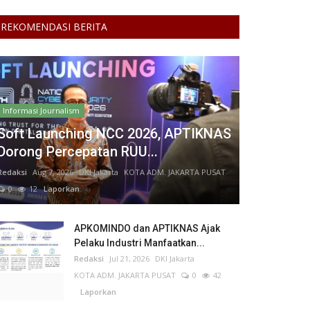
REKOMENDASI BERITA
Informasi Journalism
Soft Launching NCC 2026, APTIKNAS
Dorong Percepatan RUU...
Redaksi
Aug 7, 2026
DKI Jakarta
KOTA ADM. JAKARTA PUSAT
0
12
Laporkan
APKOMINDO dan APTIKNAS Ajak
Pelaku Industri Manfaatkan...
Redaksi
Jul 21, 2026
DKI Jakarta
KOTA ADM. JAKARTA PUSAT
0
42
Laporkan