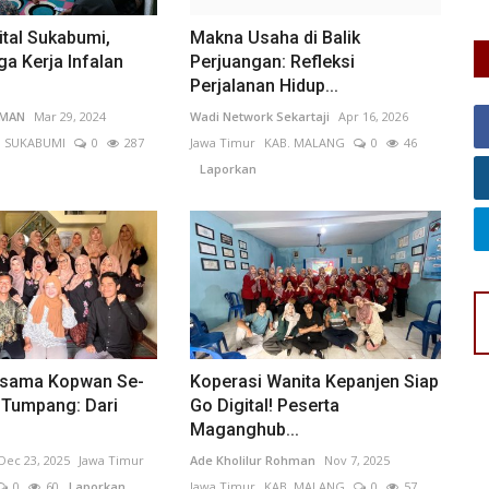
tal Sukabumi,
Makna Usaha di Balik
a Kerja Infalan
Perjuangan: Refleksi
Perjalanan Hidup...
IMAN
Mar 29, 2024
Wadi Network Sekartaji
Apr 16, 2026
. SUKABUMI
0
287
Jawa Timur
KAB. MALANG
0
46
Laporkan
ersama Kopwan Se-
Koperasi Wanita Kepanjen Siap
Tumpang: Dari
Go Digital! Peserta
Maganghub...
Dec 23, 2025
Jawa Timur
Ade Kholilur Rohman
Nov 7, 2025
0
60
Laporkan
Jawa Timur
KAB. MALANG
0
57