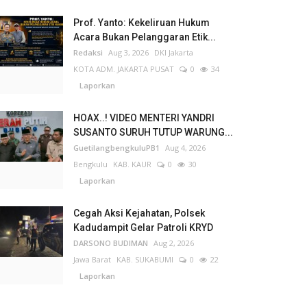
Prof. Yanto: Kekeliruan Hukum
Acara Bukan Pelanggaran Etik...
Redaksi
Aug 3, 2026
DKI Jakarta
KOTA ADM. JAKARTA PUSAT
0
34
Laporkan
HOAX..! VIDEO MENTERI YANDRI
SUSANTO SURUH TUTUP WARUNG...
GuetilangbengkuluPB1
Aug 4, 2026
Bengkulu
KAB. KAUR
0
30
Laporkan
Cegah Aksi Kejahatan, Polsek
Kadudampit Gelar Patroli KRYD
DARSONO BUDIMAN
Aug 2, 2026
Jawa Barat
KAB. SUKABUMI
0
22
Laporkan