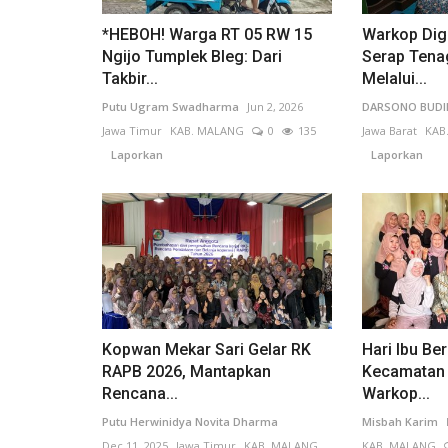
*HEBOH! Warga RT 05 RW 15
Warkop Digi
Ngijo Tumplek Bleg: Dari
Serap Tenag
Takbir...
Melalui...
Putu Ugram Swadharma
Jun 2, 2026
DARSONO BUD
Jawa Timur
KAB. MALANG
0
135
Jawa Barat
KAB
Laporkan
Laporkan
Kopwan Mekar Sari Gelar RK
Hari Ibu B
RAPB 2026, Mantapkan
Kecamatan 
Rencana...
Warkop...
Putu Herwinidya Novita Dharma
Misbah Karim
Dec 11, 2025
Jawa Timur
KAB. MALANG
KAB. MALANG