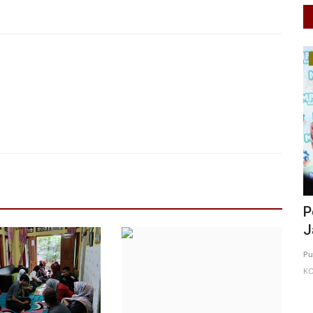
Perempuan/Anak
alan
Perlindungan Perempuan dan Anak
G
Jadi Gerakan Bersama, Momentum...
B
BANDUNG
Putu Ugram Swadharma
Jul 27, 2026
DKI Jakarta
de
KOTA ADM. JAKARTA TIMUR
0
25
Laporkan
n Soekarno-
Pi
ke