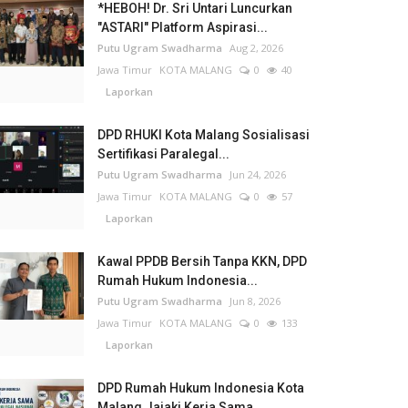
*HEBOH! Dr. Sri Untari Luncurkan
"ASTARI" Platform Aspirasi...
Putu Ugram Swadharma
Aug 2, 2026
Jawa Timur
KOTA MALANG
0
40
Laporkan
DPD RHUKI Kota Malang Sosialisasi
Sertifikasi Paralegal...
Putu Ugram Swadharma
Jun 24, 2026
Jawa Timur
KOTA MALANG
0
57
Laporkan
Kawal PPDB Bersih Tanpa KKN, DPD
Rumah Hukum Indonesia...
Putu Ugram Swadharma
Jun 8, 2026
Jawa Timur
KOTA MALANG
0
133
Laporkan
DPD Rumah Hukum Indonesia Kota
Malang Jajaki Kerja Sama...