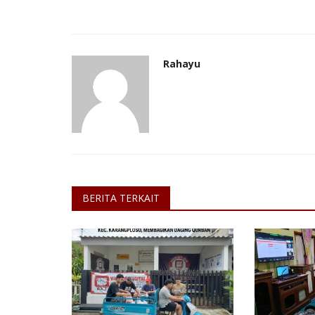
Jawa Barat
Rahayu
BERITA TERKAIT
Kebakaran Hanguskan Kios di J
Soekarno-Hatta Bandung:...
Hafizh Dzulfiqar S
Mar 27, 2026
Jawa Barat
KOTA 
0
32
Laporkan
Kebakaran melanda sebuah bangunan di Jala
Hatta dekat Pasar Moh. Toha,...