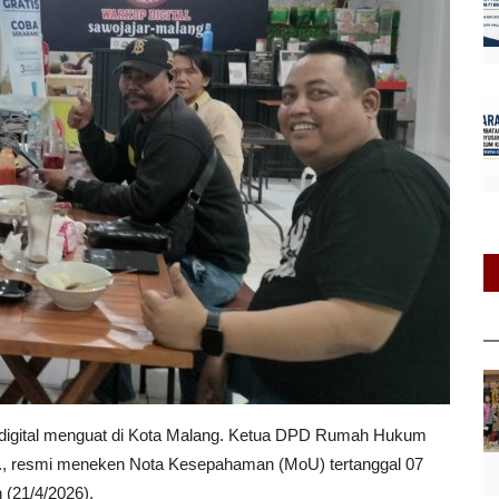
gi digital menguat di Kota Malang. Ketua DPD Rumah Hukum
A., resmi meneken Nota Kesepahaman (MoU) tertanggal 07
 (21/4/2026).