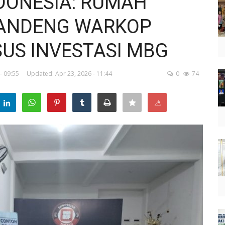
DONESIA: RUMAH
ANDENG WARKOP
SUS INVESTASI MBG
- 09:55
Updated: Apr 23, 2026 - 11:44
0
74
⚠