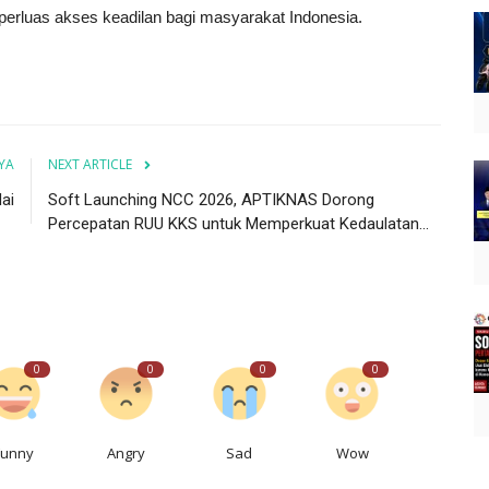
erluas akses keadilan bagi masyarakat Indonesia.
YA
NEXT ARTICLE
ai
Soft Launching NCC 2026, APTIKNAS Dorong
Percepatan RUU KKS untuk Memperkuat Kedaulatan...
0
0
0
0
Funny
Angry
Sad
Wow