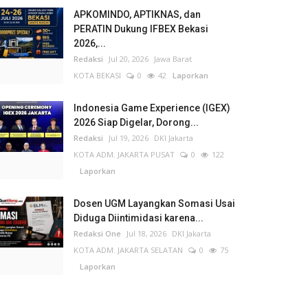
APKOMINDO, APTIKNAS, dan
PERATIN Dukung IFBEX Bekasi
2026,...
Redaksi
Jul 20, 2026
Jawa Barat
KOTA BEKASI
0
42
Laporkan
Indonesia Game Experience (IGEX)
2026 Siap Digelar, Dorong...
Redaksi
Jul 19, 2026
DKI Jakarta
KOTA ADM. JAKARTA PUSAT
0
122
Laporkan
Dosen UGM Layangkan Somasi Usai
Diduga Diintimidasi karena...
Redaksi One
Jul 18, 2026
DKI Jakarta
KOTA ADM. JAKARTA SELATAN
0
75
Laporkan