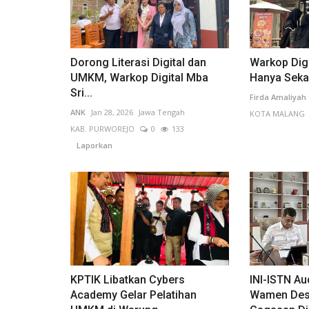
Dorong Literasi Digital dan
Warkop Digi
UMKM, Warkop Digital Mba
Hanya Seka
Sri...
Firda Amaliyah
ANK
Jan 28, 2026
Jawa Tengah
KOTA MALANG
KAB. PURWOREJO
0
133
Nusa Tenggara Barat
Laporkan
KPTIK Libatkan Cybers
INI-ISTN Au
Kejari Sumbawa Barat Percepat
Academy Gelar Pelatihan
Wamen Des
Penanganan Kasus Dugaan Korup