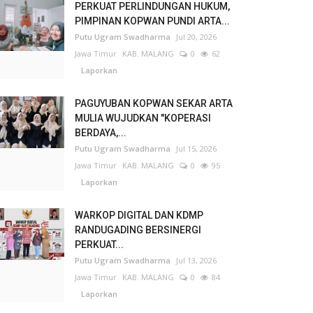
PERKUAT PERLINDUNGAN HUKUM,
PIMPINAN KOPWAN PUNDI ARTA...
Putu Ugram Swadharma
Jul 20, 2026
Jawa Timur
KAB. MALANG
0
62
Laporkan
PAGUYUBAN KOPWAN SEKAR ARTA
MULIA WUJUDKAN "KOPERASI
BERDAYA,...
Putu Ugram Swadharma
Jul 15, 2026
Jawa Timur
KAB. MALANG
0
95
Laporkan
WARKOP DIGITAL DAN KDMP
RANDUGADING BERSINERGI
PERKUAT...
Putu Ugram Swadharma
Jul 13, 2026
Jawa Timur
KAB. MALANG
0
84
Laporkan