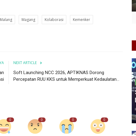
Malang
Magang
Kolaborasi
Kemenker
YA
NEXT ARTICLE
an
Soft Launching NCC 2026, APTIKNAS Dorong
si
Percepatan RUU KKS untuk Memperkuat Kedaulatan...
0
0
0
0