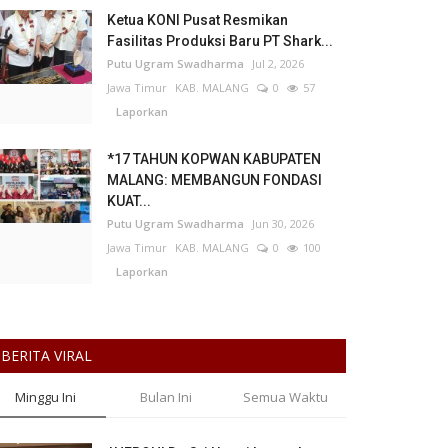
Ketua KONI Pusat Resmikan
Fasilitas Produksi Baru PT Shark...
Putu Ugram Swadharma
Jul 2, 2026
Jawa Timur
KAB. MALANG
0
57
Laporkan
*17 TAHUN KOPWAN KABUPATEN
MALANG: MEMBANGUN FONDASI
KUAT...
Putu Ugram Swadharma
Jun 30, 2026
Jawa Timur
KAB. MALANG
0
100
Laporkan
BERITA VIRAL
Minggu Ini
Bulan Ini
Semua Waktu