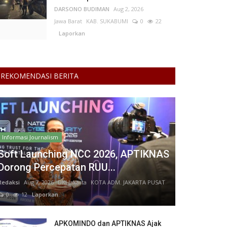
DARSONO BUDIMAN
Aug 2, 2026
Jawa Barat
KAB. SUKABUMI
0
22
Laporkan
REKOMENDASI BERITA
Informasi Journalism
Soft Launching NCC 2026, APTIKNAS
Dorong Percepatan RUU...
Redaksi
Aug 7, 2026
DKI Jakarta
KOTA ADM. JAKARTA PUSAT
0
12
Laporkan
APKOMINDO dan APTIKNAS Ajak