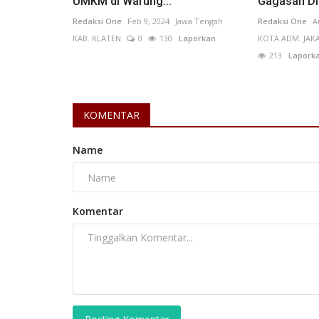
UMKM di Warung...
Gagasan Digi
Ryan Budiawan
Mar 4, 2026
Nusa Tenggara Barat (N
Redaksi One
Feb 9, 2024
Jawa Tengah
Redaksi One
A
KAB. SUMBAWA BARAT
0
45
Laporkan
KAB. KLATEN
0
130
Laporkan
KOTA ADM. JAK
213
Lapork
Kejari Sumbawa Barat menunggu hasil audit k
negara dalam kasus dugaan korupsi...
KOMENTAR
Name
Komentar