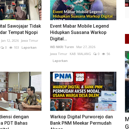
tal Sawojajar Tidak
Event Mabar Mobile Legend
dar Tempat Ngopi
Hidupkan Suasana Warkop
Digital...
Jan 12, 2026
Jawa Timur
WD NKRI Turen
Mar 27, 2026
0
103
Laporkan
Jawa Timur
KAB. MALANG
0
56
Jawa Timur
Laporkan
diensi dengan
Warkop Digital Purworejo dan
Menjaga Bumi, Merawat Bait Allah:
D
a PDT Bahas
Bank PNM Meekar Permudah
si...
Generasi Muda GSJA Jatim...
A