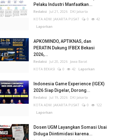
Pelaku Industri Manfaatkan...
Redaksi
Jul 21, 2026
DKI Jakarta
KOTA ADM. JAKARTA PUSAT
0
42
Laporkan
APKOMINDO, APTIKNAS, dan
PERATIN Dukung IFBEX Bekasi
2026,...
Redaksi
Jul 20, 2026
Jawa Barat
KOTA BEKASI
0
42
Laporkan
Indonesia Game Experience (IGEX)
2026 Siap Digelar, Dorong...
Redaksi
Jul 19, 2026
DKI Jakarta
KOTA ADM. JAKARTA PUSAT
0
122
Laporkan
Dosen UGM Layangkan Somasi Usai
Diduga Diintimidasi karena...