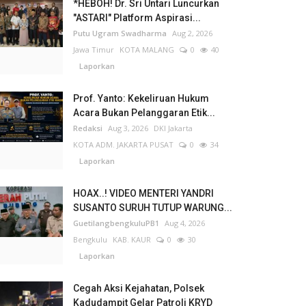
*HEBOH! Dr. Sri Untari Luncurkan
"ASTARI" Platform Aspirasi...
Putu Ugram Swadharma
Aug 2, 2026
Jawa Timur
KOTA MALANG
0
40
Laporkan
Prof. Yanto: Kekeliruan Hukum
Acara Bukan Pelanggaran Etik...
Redaksi
Aug 3, 2026
DKI Jakarta
KOTA ADM. JAKARTA PUSAT
0
34
Laporkan
HOAX..! VIDEO MENTERI YANDRI
SUSANTO SURUH TUTUP WARUNG...
GuetilangbengkuluPB1
Aug 4, 2026
Bengkulu
KAB. KAUR
0
30
Laporkan
Cegah Aksi Kejahatan, Polsek
Kadudampit Gelar Patroli KRYD