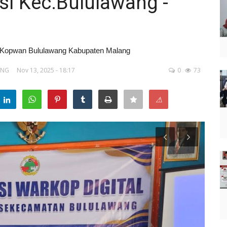
si Kec.Bululawang -
a Kopwan Bululawang Kabupaten Malang
ANG
Nov 13, 2025 - 18:17
0
73
⚠