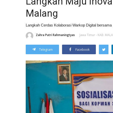
Langkah Maju Inova
Malang
Langkah Cerdas Kolaborasi Warkop Digital bersam
Zahra Putri Rahmaningtyas
Jawa Timur - KAB. MAL
Telegram
Facebook