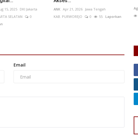
tal...
Akses...
TB)
Agus Sugiarta
Jun 27, 2026
Jawa Timur
KAB. MALANG
0
fi
ug 15, 2025
DKI Jakarta
ANK
Apr 21, 2026
Jawa Tengah
25
Laporkan
KA
ARTA SELATAN
0
KAB. PURWOREJO
0
55
Laporkan
an
erugian
Du
Su
Email