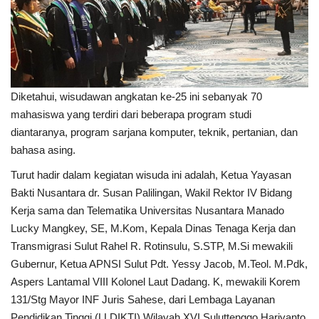
Diketahui, wisudawan angkatan ke-25 ini sebanyak 70
mahasiswa yang terdiri dari beberapa program studi
diantaranya, program sarjana komputer, teknik, pertanian, dan
bahasa asing.
Turut hadir dalam kegiatan wisuda ini adalah, Ketua Yayasan
Bakti Nusantara dr. Susan Palilingan, Wakil Rektor IV Bidang
Kerja sama dan Telematika Universitas Nusantara Manado
Lucky Mangkey, SE, M.Kom, Kepala Dinas Tenaga Kerja dan
Transmigrasi Sulut Rahel R. Rotinsulu, S.STP, M.Si mewakili
Gubernur, Ketua APNSI Sulut Pdt. Yessy Jacob, M.Teol. M.Pdk,
Aspers Lantamal VIII Kolonel Laut Dadang. K, mewakili Korem
131/Stg Mayor INF Juris Sahese, dari Lembaga Layanan
Pendidikan Tinggi (LLDIKTI) Wilayah XVI Suluttenggo Hariyanto