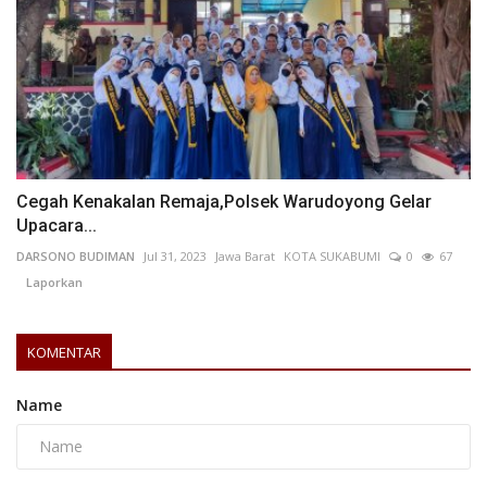
Cegah Kenakalan Remaja,Polsek Warudoyong Gelar
Upacara...
DARSONO BUDIMAN
Jul 31, 2023
Jawa Barat
KOTA SUKABUMI
0
67
Laporkan
KOMENTAR
Name