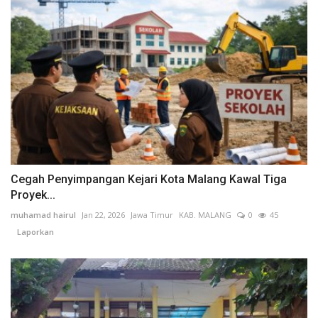
Cegah Penyimpangan Kejari Kota Malang Kawal Tiga
Proyek...
muhamad hairul
Jan 22, 2026
Jawa Timur
KAB. MALANG
0
45
Laporkan