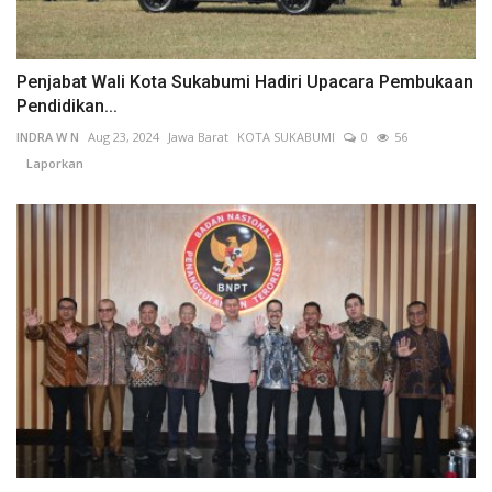
Penjabat Wali Kota Sukabumi Hadiri Upacara Pembukaan
Pendidikan...
INDRA W N
Aug 23, 2024
Jawa Barat
KOTA SUKABUMI
0
56
Laporkan