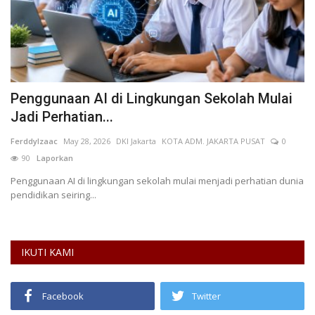
at
Penggunaan AI di Lingkungan Sekolah Mulai
B
Jadi Perhatian...
K
FerddyIzaac
May 28, 2026
DKI Jakarta
KOTA ADM. JAKARTA PUSAT
0
AN
90
Laporkan
Bu
Ka
Penggunaan AI di lingkungan sekolah mulai menjadi perhatian dunia
pendidikan seiring...
IKUTI KAMI
Facebook
Twitter