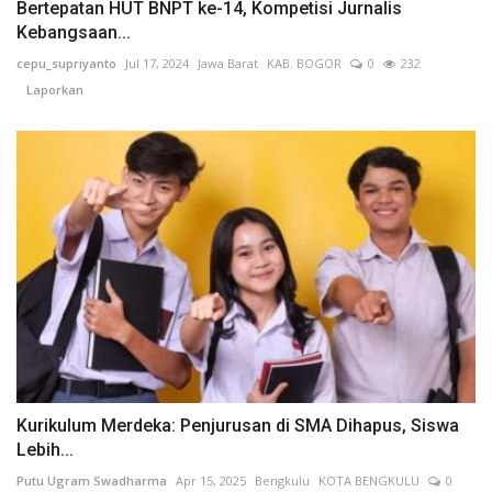
Bertepatan HUT BNPT ke-14, Kompetisi Jurnalis
Kebangsaan...
cepu_supriyanto
Jul 17, 2024
Jawa Barat
KAB. BOGOR
0
232
Laporkan
Kurikulum Merdeka: Penjurusan di SMA Dihapus, Siswa
Lebih...
Putu Ugram Swadharma
Apr 15, 2025
Bengkulu
KOTA BENGKULU
0