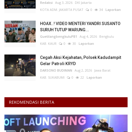
Redaksi
Aug 3, 2026
DKI Jakarta
KOTA ADM. JAKARTA PUSAT
0
34
Laporkan
HOAX..! VIDEO MENTERI YANDRI SUSANTO
SURUH TUTUP WARUNG...
GuetilangbengkuluPB1
Aug 4, 2026
Bengkulu
KAB. KAUR
0
30
Laporkan
Cegah Aksi Kejahatan, Polsek Kadudampit
Gelar Patroli KRYD
DARSONO BUDIMAN
Aug 2, 2026
Jawa Barat
KAB. SUKABUMI
0
22
Laporkan
REKOMENDASI BERITA