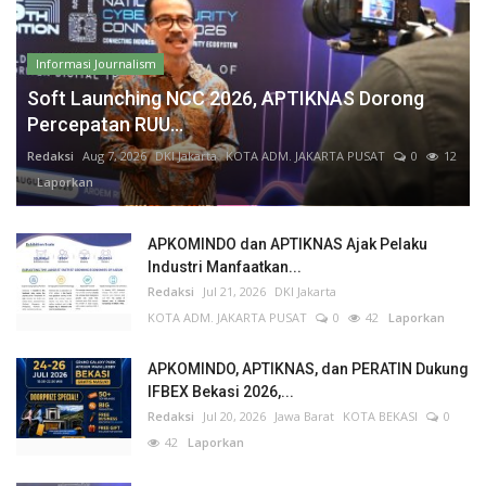
Informasi Journalism
Soft Launching NCC 2026, APTIKNAS Dorong
Percepatan RUU...
Redaksi
Aug 7, 2026
DKI Jakarta
KOTA ADM. JAKARTA PUSAT
0
12
Laporkan
APKOMINDO dan APTIKNAS Ajak Pelaku
Industri Manfaatkan...
Redaksi
Jul 21, 2026
DKI Jakarta
KOTA ADM. JAKARTA PUSAT
0
42
Laporkan
APKOMINDO, APTIKNAS, dan PERATIN Dukung
IFBEX Bekasi 2026,...
Redaksi
Jul 20, 2026
Jawa Barat
KOTA BEKASI
0
42
Laporkan