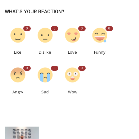
WHAT'S YOUR REACTION?
0
0
0
0
Like
Dislike
Love
Funny
0
0
0
Angry
Sad
Wow