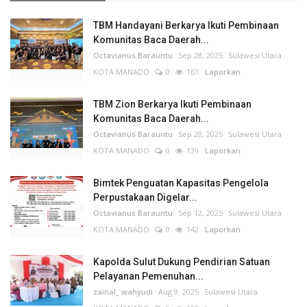
TBM Handayani Berkarya Ikuti Pembinaan
Komunitas Baca Daerah...
Octavianus Barauntu
Sep 28, 2025
Sulawesi Utara
KOTA MANADO
0
161
Laporkan
TBM Zion Berkarya Ikuti Pembinaan
Komunitas Baca Daerah...
Octavianus Barauntu
Sep 28, 2025
Sulawesi Utara
KOTA MANADO
0
139
Laporkan
Bimtek Penguatan Kapasitas Pengelola
Perpustakaan Digelar...
Octavianus Barauntu
Sep 12, 2025
Sulawesi Utara
KOTA MANADO
0
142
Laporkan
Kapolda Sulut Dukung Pendirian Satuan
Pelayanan Pemenuhan...
zainal_ wahyudi
Aug 9, 2025
Sulawesi Utara