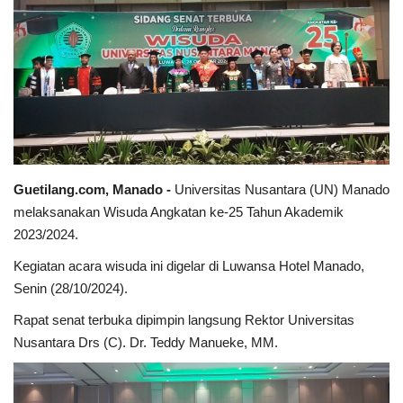
Keamanan
Kejahatan
Cybers Event
UMKM & Ekonomi Kreatif
Guetilang.com, Manado -
Universitas Nusantara (UN) Manado
melaksanakan Wisuda Angkatan ke-25 Tahun Akademik
Pekerja Migran Indonesia
2023/2024.
Ekonomi
Kegiatan acara wisuda ini digelar di Luwansa Hotel Manado,
Senin (28/10/2024).
Pendidikan
Rapat senat terbuka dipimpin langsung Rektor Universitas
Nusantara Drs (C). Dr. Teddy Manueke, MM.
Informasi Journalism
Olahraga