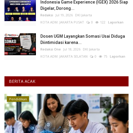
Indonesia Game Experience (IGEX) 2026 Siap
Digelar, Dorong...
Redaksi
Jul 19, 2026
DKI Jakarta
KOTA ADM. JAKARTA PUSAT
0
122
Laporkan
Dosen UGM Layangkan Somasi Usai Diduga
Diintimidasi karena...
Redaksi One
Jul 18, 2026
DKI Jakarta
KOTA ADM. JAKARTA SELATAN
0
75
Laporkan
BERITA ACAK
Pendidikan