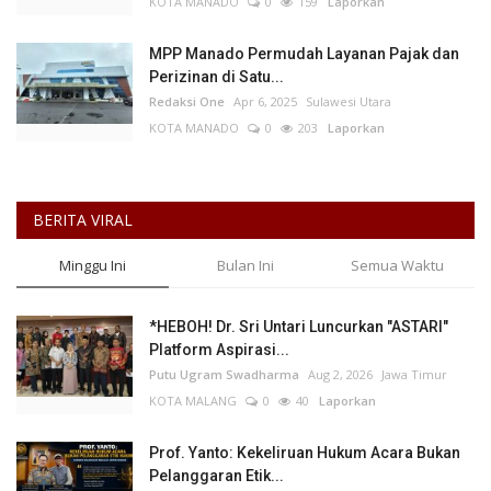
KOTA MANADO
0
159
Laporkan
MPP Manado Permudah Layanan Pajak dan
Perizinan di Satu...
Redaksi One
Apr 6, 2025
Sulawesi Utara
KOTA MANADO
0
203
Laporkan
BERITA VIRAL
Minggu Ini
Bulan Ini
Semua Waktu
*HEBOH! Dr. Sri Untari Luncurkan "ASTARI"
Platform Aspirasi...
Putu Ugram Swadharma
Aug 2, 2026
Jawa Timur
KOTA MALANG
0
40
Laporkan
Prof. Yanto: Kekeliruan Hukum Acara Bukan
Pelanggaran Etik...