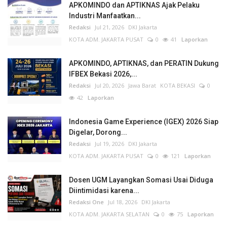
APKOMINDO dan APTIKNAS Ajak Pelaku
Industri Manfaatkan...
Redaksi
Jul 21, 2026
DKI Jakarta
KOTA ADM. JAKARTA PUSAT
0
41
Laporkan
APKOMINDO, APTIKNAS, dan PERATIN Dukung
IFBEX Bekasi 2026,...
Redaksi
Jul 20, 2026
Jawa Barat
KOTA BEKASI
0
42
Laporkan
Indonesia Game Experience (IGEX) 2026 Siap
Digelar, Dorong...
Redaksi
Jul 19, 2026
DKI Jakarta
KOTA ADM. JAKARTA PUSAT
0
121
Laporkan
Dosen UGM Layangkan Somasi Usai Diduga
Diintimidasi karena...
Redaksi One
Jul 18, 2026
DKI Jakarta
KOTA ADM. JAKARTA SELATAN
0
75
Laporkan