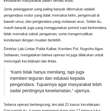
kesadaran masyarakat dalam berlalu lintas.
Jenis pelanggaran yang paling banyak ditemukan adalah
Kesehatan
pengendara motor yang tidak memakai helm, pengemudi di
bawah umur, dan pengendara yang melawan arus. Selain itu,
Layanan Publik
masih banyak juga yang menggunakan ponsel saat berkendara,
tidak memakai sabuk pengaman, serta mengemudikan
Perempuan/Anak
kendaraan dengan muatan berlebih.
Direktur Lalu Lintas Polda Kalbar, Kombes Pol. Nugroho Agus
Setiawan, mengatakan bahwa operasi ini juga dilakukan untuk
mencegah kecelakaan lalu lintas.
“Kami tidak hanya menilang, tapi juga
memberi teguran dan edukasi kepada
pengendara. Tujuannya agar masyarakat lebih
sadar pentingnya keselamatan,” ujarnya.
Selama operasi berlangsung, tercatat 21 kasus kecelakaan.
Dari jumlah itu, 4 orang meninggal dunia dan 17 lainnya luka-