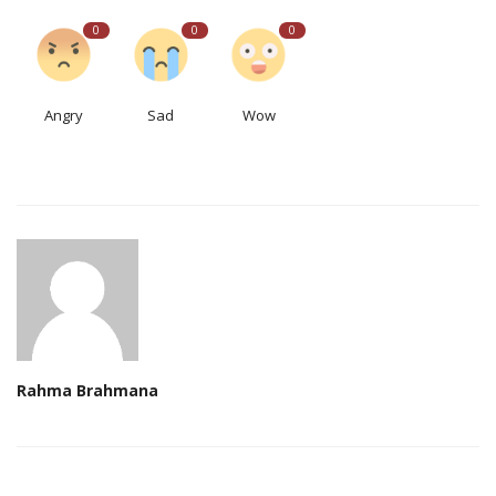
0
0
0
Angry
Sad
Wow
Rahma Brahmana