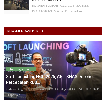
Gelar Patroli KRYD
DARSONO BUDIMAN
Aug 2, 2026
Jawa Barat
KAB. SUKABUMI
0
21
Laporkan
REKOMENDASI BERITA
Informasi Journalism
Soft Launching NCC 2026, APTIKNAS Dorong
Percepatan RUU...
Redaksi
Aug 7, 2026
DKI Jakarta
KOTA ADM. JAKARTA PUSAT
0
11
Laporkan