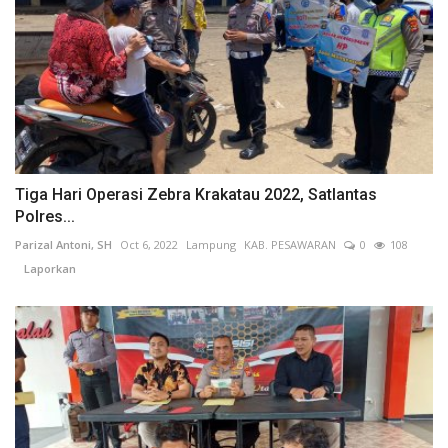
Tiga Hari Operasi Zebra Krakatau 2022, Satlantas
Polres...
Parizal Antoni, SH
Oct 6, 2022
Lampung
KAB. PESAWARAN
0
108
Laporkan