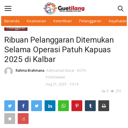
Beranda
Keamanan
Ketertiban
Pelanggaran
Kejahatan
Pelanggaran
Masuk
Daftar
Ribuan Pelanggaran Ditemukan
Selama Operasi Patuh Kapuas
Beranda
2025 di Kalbar
Daerah
Rahma Brahmana
Kalimantan Barat - KOTA
PONTIANAK
Makan Bergizi
Aug 21, 2025 - 10:14
0
255
Warkop Digital
Pelanggaran
⚠
Ketertiban