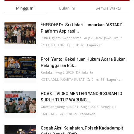
Minggu Ini
Bulan Ini
Semua Waktu
*HEBOH! Dr. Sri Untari Luncurkan "ASTARI"
Platform Aspirasi...
Putu Ugram Swadharma
Aug 2, 2026
Jawa Timur
KOTA MALANG
0
40
Laporkan
Prof. Yanto: Kekeliruan Hukum Acara Bukan
Pelanggaran Etik...
Redaksi
Aug 3, 2026
DKI Jakarta
KOTA ADM. JAKARTA PUSAT
0
33
Laporkan
HOAX..! VIDEO MENTERI YANDRI SUSANTO
SURUH TUTUP WARUNG...
GuetilangbengkuluPB1
Aug 4, 2026
Bengkulu
KAB. KAUR
0
29
Laporkan
Cegah Aksi Kejahatan, Polsek Kadudampit