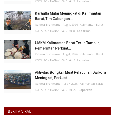
KOTA PONTIANAK
0
7
Laporkan
Karhutla Mulai Meningkat di Kalimantan
Barat, Tim Gabungan...
Rahma Brahmana
Aug 4, 2026
Kalimantan Barat
KOTA PONTIANAK
0
8
Laporkan
UMKM Kalimantan Barat Terus Tumbuh,
Pemerintah Perkuat...
Rahma Brahmana
Aug 4, 2026
Kalimantan Barat
KOTA PONTIANAK
0
6
Laporkan
Aktivitas Bongkar Muat Pelabuhan Dwikora
Meningkat, Perkuat...
Rahma Brahmana
Jul 27, 2026
Kalimantan Barat
KOTA PONTIANAK
0
20
Laporkan
BERITA VIRAL