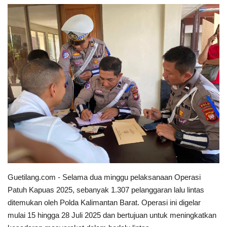
Keamanan
Kejahatan
Cybers Event
UMKM & Ekonomi Kreatif
Pekerja Migran Indonesia
Ekonomi
Pendidikan
Guetilang.com - Selama dua minggu pelaksanaan Operasi
Patuh Kapuas 2025, sebanyak 1.307 pelanggaran lalu lintas
Informasi Journalism
ditemukan oleh Polda Kalimantan Barat. Operasi ini digelar
mulai 15 hingga 28 Juli 2025 dan bertujuan untuk meningkatkan
Olahraga