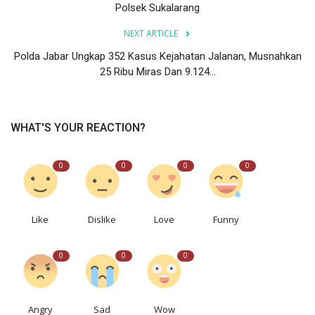
Polsek Sukalarang
NEXT ARTICLE
Polda Jabar Ungkap 352 Kasus Kejahatan Jalanan, Musnahkan
25 Ribu Miras Dan 9.124...
WHAT'S YOUR REACTION?
0
0
0
0
Like
Dislike
Love
Funny
0
0
0
Angry
Sad
Wow