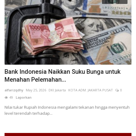
Bank Indonesia Naikkan Suku Bunga untuk
T
Menahan Pelemahan...
K
alfarizqdhy
May 25, 2026
DKI Jakarta
KOTA ADM. JAKARTA PUSAT
0
re
49
Laporkan
Nilai tukar Rupiah Indonesia mengalami tekanan hingga menyentuh
level terendah terhadap...