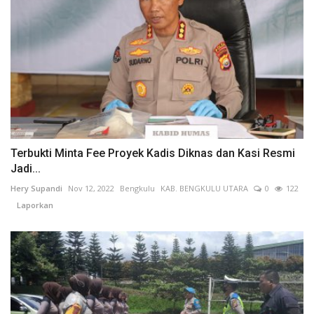
Terbukti Minta Fee Proyek Kadis Diknas dan Kasi Resmi
Jadi...
Hery Supandi
Nov 12, 2022
Bengkulu
KAB. BENGKULU UTARA
0
122
Laporkan