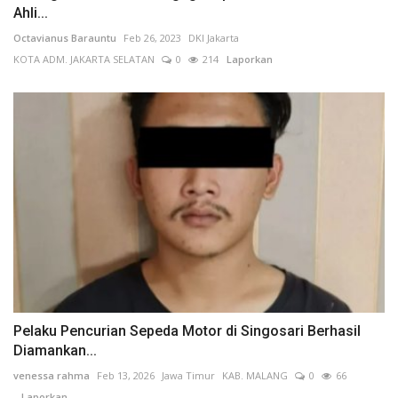
Ahli...
Octavianus Barauntu
Feb 26, 2023
DKI Jakarta
KOTA ADM. JAKARTA SELATAN
0
214
Laporkan
Pelaku Pencurian Sepeda Motor di Singosari Berhasil
Diamankan...
venessa rahma
Feb 13, 2026
Jawa Timur
KAB. MALANG
0
66
Laporkan