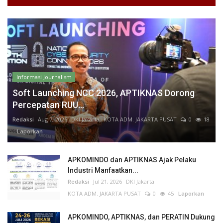
Informasi Journalism
Soft Launching NCC 2026, APTIKNAS Dorong
Percepatan RUU...
Redaksi
Aug 7, 2026
DKI Jakarta
KOTA ADM. JAKARTA PUSAT
0
18
Laporkan
APKOMINDO dan APTIKNAS Ajak Pelaku
Industri Manfaatkan...
Redaksi
Jul 21, 2026
DKI Jakarta
KOTA ADM. JAKARTA PUSAT
0
45
Laporkan
APKOMINDO, APTIKNAS, dan PERATIN Dukung