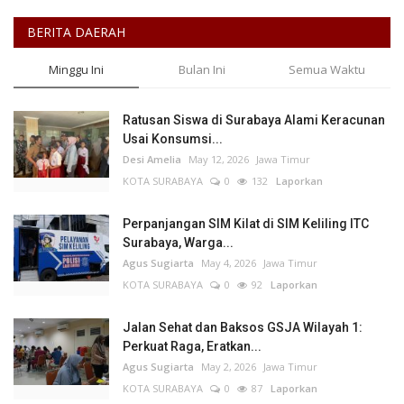
BERITA DAERAH
Minggu Ini
Bulan Ini
Semua Waktu
Ratusan Siswa di Surabaya Alami Keracunan
Usai Konsumsi...
Desi Amelia
May 12, 2026
Jawa Timur
KOTA SURABAYA
0
132
Laporkan
Perpanjangan SIM Kilat di SIM Keliling ITC
Surabaya, Warga...
Agus Sugiarta
May 4, 2026
Jawa Timur
KOTA SURABAYA
0
92
Laporkan
Jalan Sehat dan Baksos GSJA Wilayah 1:
Perkuat Raga, Eratkan...
Agus Sugiarta
May 2, 2026
Jawa Timur
KOTA SURABAYA
0
87
Laporkan