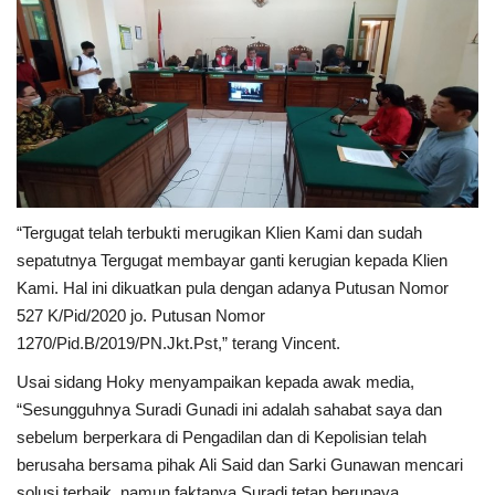
“Tergugat telah terbukti merugikan Klien Kami dan sudah
sepatutnya Tergugat membayar ganti kerugian kepada Klien
Kami. Hal ini dikuatkan pula dengan adanya Putusan Nomor
527 K/Pid/2020 jo. Putusan Nomor
1270/Pid.B/2019/PN.Jkt.Pst,” terang Vincent.
Usai sidang Hoky menyampaikan kepada awak media,
“Sesungguhnya Suradi Gunadi ini adalah sahabat saya dan
sebelum berperkara di Pengadilan dan di Kepolisian telah
berusaha bersama pihak Ali Said dan Sarki Gunawan mencari
solusi terbaik, namun faktanya Suradi tetap berupaya