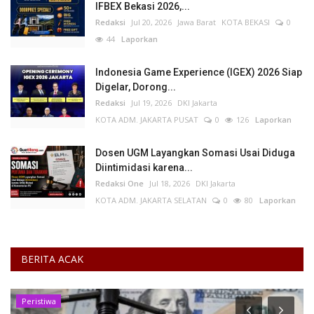
IFBEX Bekasi 2026,...
Redaksi
Jul 20, 2026
Jawa Barat
KOTA BEKASI
0
44
Laporkan
Indonesia Game Experience (IGEX) 2026 Siap
Digelar, Dorong...
Redaksi
Jul 19, 2026
DKI Jakarta
KOTA ADM. JAKARTA PUSAT
0
126
Laporkan
Dosen UGM Layangkan Somasi Usai Diduga
Diintimidasi karena...
Redaksi One
Jul 18, 2026
DKI Jakarta
KOTA ADM. JAKARTA SELATAN
0
80
Laporkan
BERITA ACAK
Peristiwa