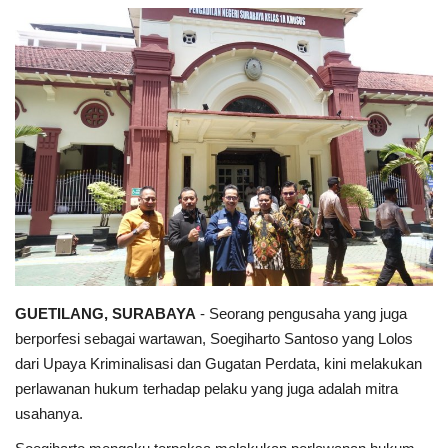
Keamanan
Kejahatan
Cybers Event
UMKM & Ekonomi Kreatif
Pekerja Migran Indonesia
Ekonomi
GUETILANG, SURABAYA
- Seorang pengusaha yang juga
berporfesi sebagai wartawan, Soegiharto Santoso yang Lolos
Pendidikan
dari Upaya Kriminalisasi dan Gugatan Perdata, kini melakukan
perlawanan hukum terhadap pelaku yang juga adalah mitra
Informasi Journalism
usahanya.
Olahraga