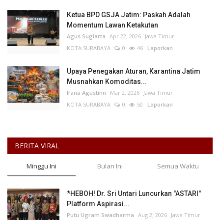
Ketua BPD GSJA Jatim: Paskah Adalah
Momentum Lawan Ketakutan
Agus Sugiarta
Apr 22, 2026
Jawa Timur
KOTA SURABAYA
0
46
Laporkan
Upaya Penegakan Aturan, Karantina Jatim
Musnahkan Komoditas...
Ifana Agustinn
Mar 2, 2026
Jawa Timur
KOTA SURABAYA
0
50
Laporkan
BERITA VIRAL
Minggu Ini
Bulan Ini
Semua Waktu
*HEBOH! Dr. Sri Untari Luncurkan "ASTARI"
Platform Aspirasi...
Putu Ugram Swadharma
Aug 2, 2026
Jawa Timur