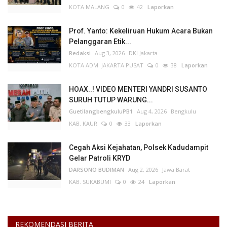
KOTA MALANG
0
42
Laporkan
Prof. Yanto: Kekeliruan Hukum Acara Bukan
Pelanggaran Etik...
Redaksi
Aug 3, 2026
DKI Jakarta
KOTA ADM. JAKARTA PUSAT
0
38
Laporkan
HOAX..! VIDEO MENTERI YANDRI SUSANTO
SURUH TUTUP WARUNG...
GuetilangbengkuluPB1
Aug 4, 2026
Bengkulu
KAB. KAUR
0
33
Laporkan
Cegah Aksi Kejahatan, Polsek Kadudampit
Gelar Patroli KRYD
DARSONO BUDIMAN
Aug 2, 2026
Jawa Barat
KAB. SUKABUMI
0
24
Laporkan
REKOMENDASI BERITA