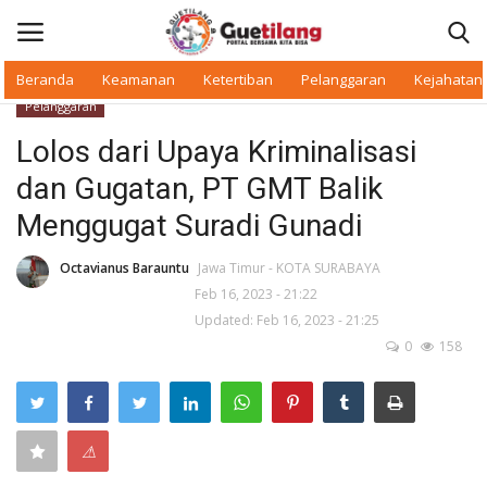
Beranda
Keamanan
Ketertiban
Pelanggaran
Kejahatan
Pelanggaran
Masuk
Daftar
Lolos dari Upaya Kriminalisasi
dan Gugatan, PT GMT Balik
Beranda
Menggugat Suradi Gunadi
Daerah
Octavianus Barauntu
Jawa Timur - KOTA SURABAYA
Feb 16, 2023 - 21:22
Makan Bergizi
Updated: Feb 16, 2023 - 21:25
0
158
Warkop Digital
Pelanggaran
⚠
Ketertiban