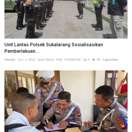
Unit Lantas Polsek Sukalarang Sosialisasikan
Pemberlakuan...
Hendri
Dec 3, 2022
Jawa Barat
KAB. SUKABUMI
0
68
Laporkan