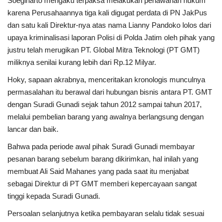
Soegiharto mengaku terpaksa melakukan perlawanan hukum
karena Perusahaannya tiga kali digugat perdata di PN JakPus
Kesehatan
dan satu kali Direktur-nya atas nama Lianny Pandoko lolos dari
upaya kriminalisasi laporan Polisi di Polda Jatim oleh pihak yang
Layanan Publik
justru telah merugikan PT. Global Mitra Teknologi (PT GMT)
miliknya senilai kurang lebih dari Rp.12 Milyar.
Perempuan/Anak
Hoky, sapaan akrabnya, menceritakan kronologis munculnya
permasalahan itu berawal dari hubungan bisnis antara PT. GMT
dengan Suradi Gunadi sejak tahun 2012 sampai tahun 2017,
melalui pembelian barang yang awalnya berlangsung dengan
lancar dan baik.
Bahwa pada periode awal pihak Suradi Gunadi membayar
pesanan barang sebelum barang dikirimkan, hal inilah yang
membuat Ali Said Mahanes yang pada saat itu menjabat
sebagai Direktur di PT GMT memberi kepercayaan sangat
tinggi kepada Suradi Gunadi.
Persoalan selanjutnya ketika pembayaran selalu tidak sesuai