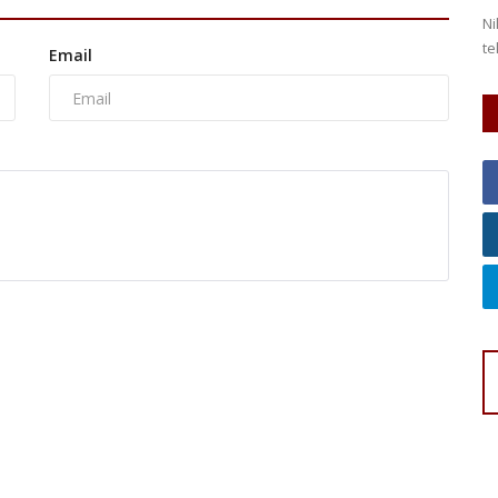
 rutin
Nilai tukar rupiah terhadap dolar AS masih mengalami
Pe
tekanan akibat kondisi ekonomi...
an
Email