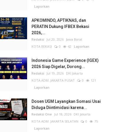
Laporkan
APKOMINDO, APTIKNAS, dan
PERATIN Dukung IFBEX Bekasi
2026,...
Redaksi
Jul 20, 2026
Jawa Barat
KOTA BEKASI
0
42
Laporkan
Indonesia Game Experience (IGEX)
2026 Siap Digelar, Dorong...
Redaksi
Jul 19, 2026
DKI Jakarta
KOTA ADM. JAKARTA PUSAT
0
121
Laporkan
Dosen UGM Layangkan Somasi Usai
Diduga Diintimidasi karena...
Redaksi One
Jul 18, 2026
DKI Jakarta
KOTA ADM. JAKARTA SELATAN
0
75
Laporkan