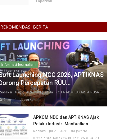
Laporkan
REKOMENDASI BERITA
Informasi Journalism
Soft Launching NCC 2026, APTIKNAS
Dorong Percepatan RUU...
Redaksi
Aug 7, 2026
DKI Jakarta
KOTA ADM. JAKARTA PUSAT
0
11
Laporkan
APKOMINDO dan APTIKNAS Ajak
Pelaku Industri Manfaatkan...
Redaksi
Jul 21, 2026
DKI Jakarta
KOTA ADM. JAKARTA PUSAT
0
41