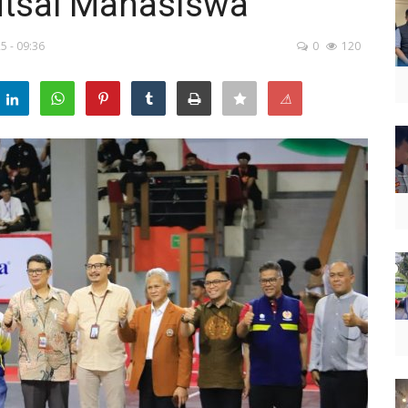
utsal Mahasiswa
5 - 09:36
0
120
⚠