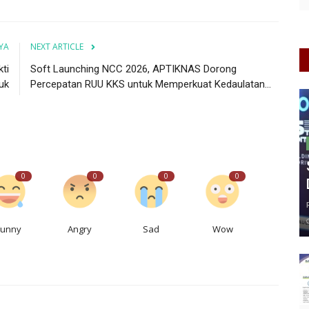
YA
NEXT ARTICLE
ti
Soft Launching NCC 2026, APTIKNAS Dorong
uk
Percepatan RUU KKS untuk Memperkuat Kedaulatan...
0
0
0
0
Funny
Angry
Sad
Wow