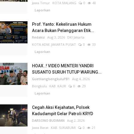
Jawa Timur
KOTA MALANG
0
40
Laporkan
Prof. Yanto: Kekeliruan Hukum
Acara Bukan Pelanggaran Etik...
Redaksi
Aug 3, 2026
DKI Jakarta
KOTA ADM. JAKARTA PUSAT
0
33
Laporkan
HOAX..! VIDEO MENTERI YANDRI
SUSANTO SURUH TUTUP WARUNG...
GuetilangbengkuluPB1
Aug 4, 2026
Bengkulu
KAB. KAUR
0
29
Laporkan
Cegah Aksi Kejahatan, Polsek
Kadudampit Gelar Patroli KRYD
DARSONO BUDIMAN
Aug 2, 2026
Jawa Barat
KAB. SUKABUMI
0
21