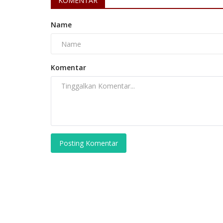
KOMENTAR
Dinas Lingkungan Hidup (DLH) Kota Tasikmalaya
melakukan patroli dan menemukan...
Name
Komentar
Posting Komentar