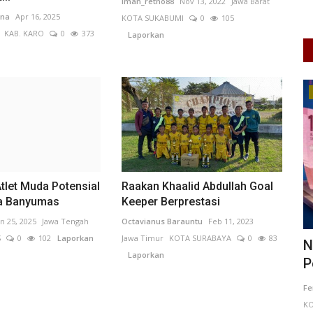
Iman_retno88
Nov 13, 2022
Jawa Barat
na
Apr 16, 2025
KOTA SUKABUMI
0
105
KAB. KARO
0
373
Laporkan
Ekonomi
tlet Muda Potensial
Raakan Khaalid Abdullah Goal
a Banyumas
Keeper Berprestasi
an 25, 2025
Jawa Tengah
Octavianus Barauntu
Feb 11, 2023
S
0
102
Laporkan
Jawa Timur
KOTA SURABAYA
0
83
Titik,
Nilai Tukar Rupiah Masih Tertekan,
P
Laporkan
Pelaku Usaha Diminta...
J
AYA
0
FerddyIzaac
May 20, 2026
DKI Jakarta
A
KOTA ADM. JAKARTA PUSAT
0
84
Laporkan
L