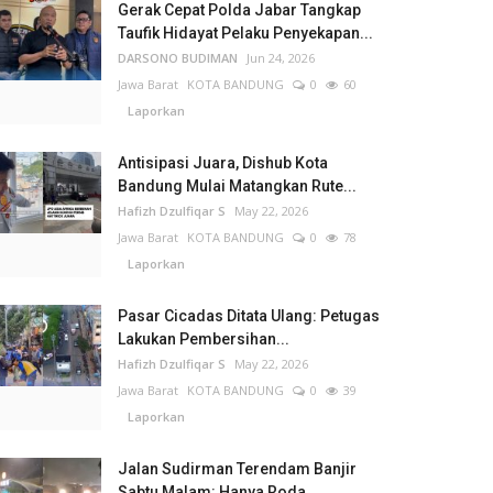
Gerak Cepat Polda Jabar Tangkap
Taufik Hidayat Pelaku Penyekapan...
DARSONO BUDIMAN
Jun 24, 2026
Jawa Barat
KOTA BANDUNG
0
60
Laporkan
Antisipasi Juara, Dishub Kota
Bandung Mulai Matangkan Rute...
Hafizh Dzulfiqar S
May 22, 2026
Jawa Barat
KOTA BANDUNG
0
78
Laporkan
Pasar Cicadas Ditata Ulang: Petugas
Lakukan Pembersihan...
Hafizh Dzulfiqar S
May 22, 2026
Jawa Barat
KOTA BANDUNG
0
39
Laporkan
Jalan Sudirman Terendam Banjir
Sabtu Malam: Hanya Roda...