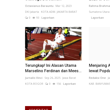
Octavianus Barauntu
Mar 12, 2023
Rahma Brahma
DKI Jakarta
KOTA ADM. JAKARTA BARAT
Sumatera Utara
0
93
Laporkan
Laporkan
Pelanggaran
Terungkap! Ini Alasan Utama
Menjaring A
Marselino Ferdinan dan Mees...
lewat Popd
Jurnalis Vinci
Sep 26, 2025
Jawa Barat
Redaksi One
J
KOTA BOGOR
0
156
Laporkan
KAB. BANYUMA
Sampah Berserakan di Sejumlah 
DLH Tasikmalaya Siap...
Suci Harini
Apr 9, 2026
Jawa Barat
KOTA TASIKMAL
147
Laporkan