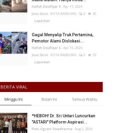
Hafizh Dzulfiqar S
Apr 17, 2026
Jawa Barat
KOTA BANDUNG
0
50
Laporkan
Gagal Menyalip Truk Pertamina,
Pemotor Alami Dislokasi...
Hafizh Dzulfiqar S
Apr 15, 2026
Jawa Barat
KOTA BANDUNG
0
57
Laporkan
BERITA VIRAL
Minggu Ini
Bulan Ini
Semua Waktu
*HEBOH! Dr. Sri Untari Luncurkan
"ASTARI" Platform Aspirasi...
Putu Ugram Swadharma
Aug 2, 2026