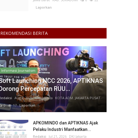
Laporkan
REKOMENDASI BERITA
Informasi Journalism
Soft Launching NCC 2026, APTIKNAS
Dorong Percepatan RUU...
Redaksi
Aug 7, 2026
DKI Jakarta
KOTA ADM. JAKARTA PUSAT
0
17
Laporkan
APKOMINDO dan APTIKNAS Ajak
Pelaku Industri Manfaatkan...
Redaksi
Jul 21, 2026
DKI Jakarta