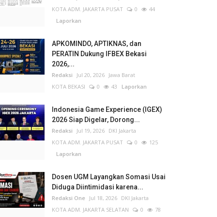
KOTA ADM. JAKARTA PUSAT
0
44
Laporkan
APKOMINDO, APTIKNAS, dan
PERATIN Dukung IFBEX Bekasi
2026,...
Redaksi
Jul 20, 2026
Jawa Barat
KOTA BEKASI
0
43
Laporkan
Indonesia Game Experience (IGEX)
2026 Siap Digelar, Dorong...
Redaksi
Jul 19, 2026
DKI Jakarta
KOTA ADM. JAKARTA PUSAT
0
125
Laporkan
Dosen UGM Layangkan Somasi Usai
Diduga Diintimidasi karena...
Redaksi One
Jul 18, 2026
DKI Jakarta
KOTA ADM. JAKARTA SELATAN
0
78