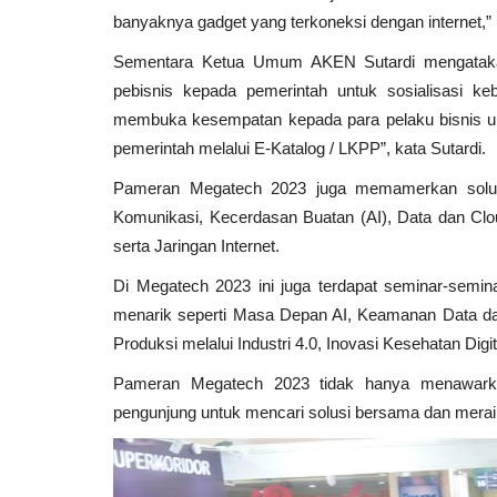
banyaknya gadget yang terkoneksi dengan internet,” 
Sementara Ketua Umum AKEN Sutardi mengatakan
pebisnis kepada pemerintah untuk sosialisasi 
membuka kesempatan kepada para pelaku bisnis unt
pemerintah melalui E-Katalog / LKPP”, kata Sutardi.
Daerah Istimewa Yogyakarta
Pameran Megatech 2023 juga memamerkan solusi
Komunikasi, Kecerdasan Buatan (AI), Data dan Clo
serta Jaringan Internet.
Di Megatech 2023 ini juga terdapat seminar-semi
menarik seperti Masa Depan AI, Keamanan Data dan 
Produksi melalui Industri 4.0, Inovasi Kesehatan Dig
Pameran Megatech 2023 tidak hanya menawarka
Malioboro Ditargetkan Jadi Ka
pengunjung untuk mencari solusi bersama dan meraih
Pedestrian di Tahun...
Wendys
Feb 4, 2026
DI Yogyakarta
KAB. SLEMAN