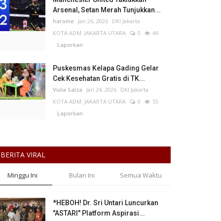
Arsenal, Setan Merah Tunjukkan...
haroine
Jan 26, 2026
DKI Jakarta
KOTA ADM. JAKARTA UTARA
0
46
Laporkan
Puskesmas Kelapa Gading Gelar
Cek Kesehatan Gratis di TK...
Viola Salza
Jan 24, 2026
DKI Jakarta
KOTA ADM. JAKARTA UTARA
0
55
Laporkan
BERITA VIRAL
Minggu Ini
Bulan Ini
Semua Waktu
*HEBOH! Dr. Sri Untari Luncurkan
"ASTARI" Platform Aspirasi...