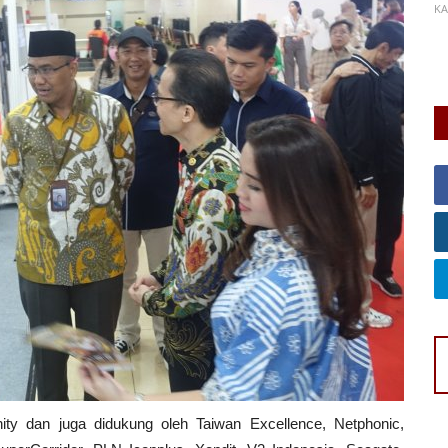
KAB. PAMEKASAN
0
55
Laporkan
KA
raan
Pe
ity dan juga didukung oleh Taiwan Excellence, Netphonic,