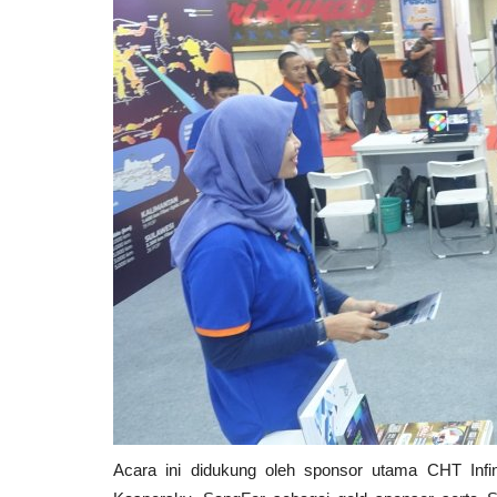
Laporkan
Pemda DIY Targetkan Malioboro Bebas Kenda
Bermotor dan Jadi Kawasan Pedestrian...
Acara ini didukung oleh sponsor utama CHT Infin