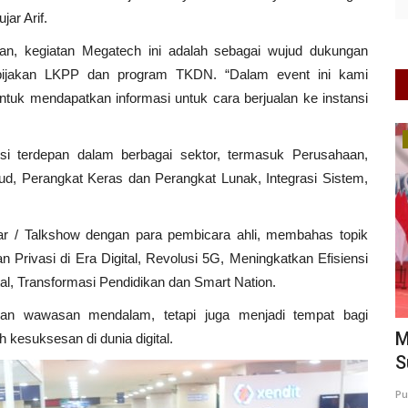
ujar Arif.
, kegiatan Megatech ini adalah sebagai wujud dukungan
kebijakan LKPP dan program TKDN. “Dalam event ini kami
uk mendapatkan informasi untuk cara berjualan ke instansi
UMKM & Ekonomi Kreatif
 terdepan dalam berbagai sektor, termasuk Perusahaan,
ud, Perangkat Keras dan Perangkat Lunak, Integrasi Sistem,
nar / Talkshow dengan para pembicara ahli, membahas topik
Privasi di Era Digital, Revolusi 5G, Meningkatkan Efisiensi
ital, Transformasi Pendidikan dan Smart Nation.
n wawasan mendalam, tetapi juga menjadi tempat bagi
wasan
Mengemban Amanah Baru Erlin
T
 kesuksesan di dunia digital.
Sulistyawati dan Bupati Malang...
D
0
43
Putu Ugram Swadharma
Jul 24, 2026
Jawa Timur
Ad