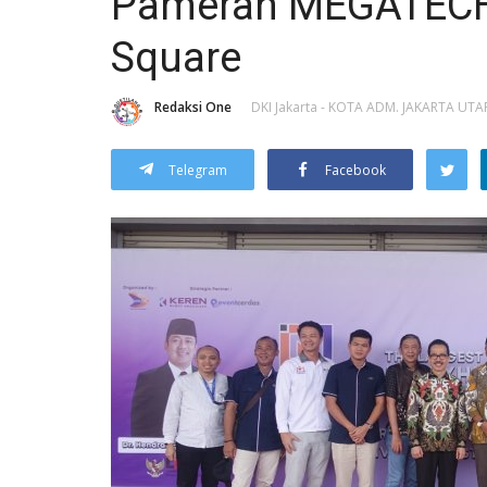
Pameran MEGATECH
Square
Redaksi One
DKI Jakarta - KOTA ADM. JAKARTA UTA
Telegram
Facebook