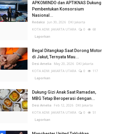
APKOMINDO dan APTIKNAS Dukung
Pembentukan Konsorsium
Nasional...
Redaksi
Jun 30, 2026
DKI Jakarta
KOTA ADM. JAKARTA UTARA
0
68
Laporkan
Begal Ditangkap Saat Dorong Motor
di Jakut, Ternyata Mau...
Desi Amelia
May 20, 2026
DKI Jakarta
KOTA ADM. JAKARTA UTARA
0
117
Laporkan
Dukung Gizi Anak Saat Ramadan,
MBG Tetap Beroperasi dengan...
Desi Amelia
Feb 12, 2026
DKI Jakarta
KOTA ADM. JAKARTA UTARA
0
51
Laporkan
Manchester United Taklukkan