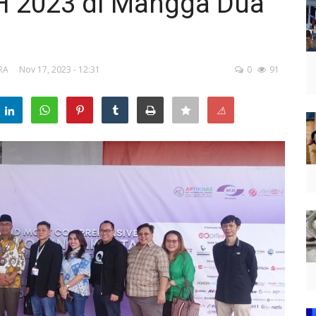
 2023 di Mangga Dua
RA
Nov 17, 2023 - 12:31
0
91
⚠