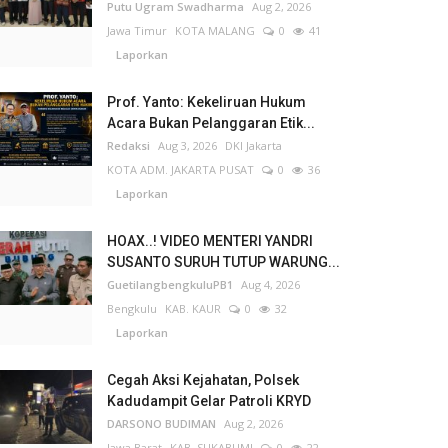
Putu Ugram Swadharma
Aug 2, 2026
Jawa Timur
KOTA MALANG
0
41
Laporkan
Prof. Yanto: Kekeliruan Hukum
Acara Bukan Pelanggaran Etik...
Redaksi
Aug 3, 2026
DKI Jakarta
KOTA ADM. JAKARTA PUSAT
0
36
Laporkan
HOAX..! VIDEO MENTERI YANDRI
SUSANTO SURUH TUTUP WARUNG...
GuetilangbengkuluPB1
Aug 4, 2026
Bengkulu
KAB. KAUR
0
32
Laporkan
Cegah Aksi Kejahatan, Polsek
Kadudampit Gelar Patroli KRYD
DARSONO BUDIMAN
Aug 2, 2026
Jawa Barat
KAB. SUKABUMI
0
22