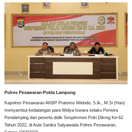
Keamanan
Kejahatan
Cybers Event
UMKM & Ekonomi Kreatif
Pekerja Migran Indonesia
Ekonomi
Polres Pesawaran-Polda Lampung
Pendidikan
Kapolres Pesawaran AKBP Pratomo Widodo, S.Ik., M.Si (Han)
menyambut kedatangan para Widya Iswara selaku Perwira
Informasi Journalism
Pendamping dan peserta didik Sespimmen Polri Dikreg Ke-62
Tahun 2022, di Aula Sanika Satyawada Polres Pesawaran,
Olahraga