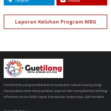
Telegram
Youtube
Laporan Keluhan
Program MBG
Portal berita yang memberikan kesempatan seluas-luasnya bagi
masyarakat untuk menyuarakan aspirasi dan menyebarkan berbagi
informasi secara lebih cepat, transparan, terpercaya, dan beretika.