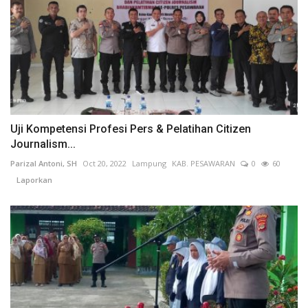
Uji Kompetensi Profesi Pers & Pelatihan Citizen
Journalism...
Parizal Antoni, SH
Oct 20, 2022
Lampung
KAB. PESAWARAN
0
60
Laporkan