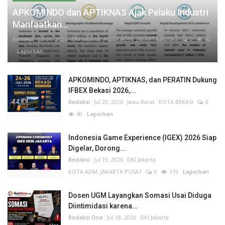
APKOMINDO dan APTIKNAS Ajak Pelaku Industri
Manfaatkan...
Redaksi
Jul 21, 2026
DKI Jakarta
KOTA ADM. JAKARTA PUSAT
0
40
Laporkan
APKOMINDO, APTIKNAS, dan PERATIN Dukung
IFBEX Bekasi 2026,...
Redaksi
Jul 20, 2026
Jawa Barat
KOTA BEKASI
0
40
Laporkan
Indonesia Game Experience (IGEX) 2026 Siap
Digelar, Dorong...
Redaksi
Jul 19, 2026
DKI Jakarta
KOTA ADM. JAKARTA PUSAT
0
119
Laporkan
Dosen UGM Layangkan Somasi Usai Diduga
Diintimidasi karena...
Redaksi One
Jul 18, 2026
DKI Jakarta