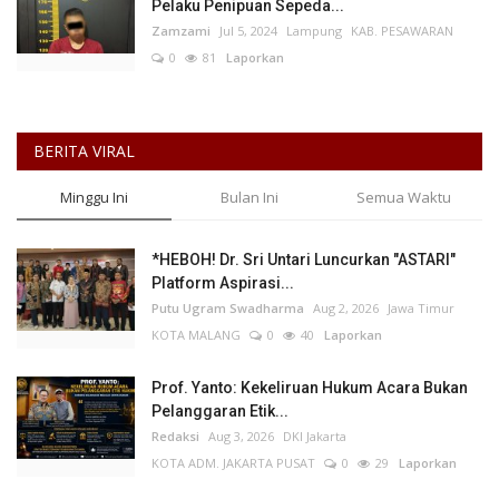
Pelaku Penipuan Sepeda...
Zamzami
Jul 5, 2024
Lampung
KAB. PESAWARAN
0
81
Laporkan
BERITA VIRAL
Minggu Ini
Bulan Ini
Semua Waktu
*HEBOH! Dr. Sri Untari Luncurkan "ASTARI"
Platform Aspirasi...
Putu Ugram Swadharma
Aug 2, 2026
Jawa Timur
KOTA MALANG
0
40
Laporkan
Prof. Yanto: Kekeliruan Hukum Acara Bukan
Pelanggaran Etik...
Redaksi
Aug 3, 2026
DKI Jakarta
KOTA ADM. JAKARTA PUSAT
0
29
Laporkan