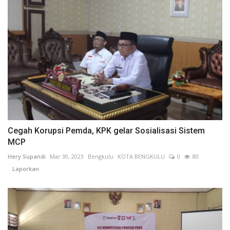
Cegah Korupsi Pemda, KPK gelar Sosialisasi Sistem
MCP
Hery Supandi
Mar 30, 2023
Bengkulu
KOTA BENGKULU
0
80
Laporkan