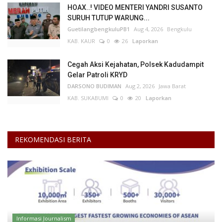
HOAX..! VIDEO MENTERI YANDRI SUSANTO
SURUH TUTUP WARUNG...
GuetilangbengkuluPB1
Aug 4, 2026
Bengkulu
KAB. KAUR
0
26
Laporkan
Cegah Aksi Kejahatan, Polsek Kadudampit
Gelar Patroli KRYD
DARSONO BUDIMAN
Aug 2, 2026
Jawa Barat
KAB. SUKABUMI
0
20
Laporkan
REKOMENDASI BERITA
Informasi Journalism