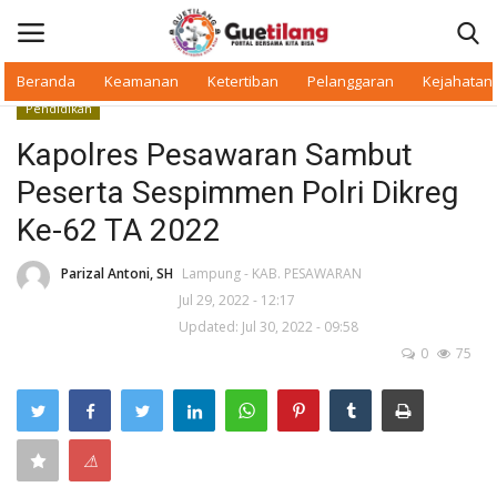
Beranda
Keamanan
Ketertiban
Pelanggaran
Kejahatan
Pendidikan
Masuk
Daftar
Kapolres Pesawaran Sambut
Peserta Sespimmen Polri Dikreg
Beranda
Ke-62 TA 2022
Daerah
Parizal Antoni, SH
Lampung - KAB. PESAWARAN
Jul 29, 2022 - 12:17
Makan Bergizi
Updated: Jul 30, 2022 - 09:58
0
75
Warkop Digital
Pelanggaran
⚠
Ketertiban