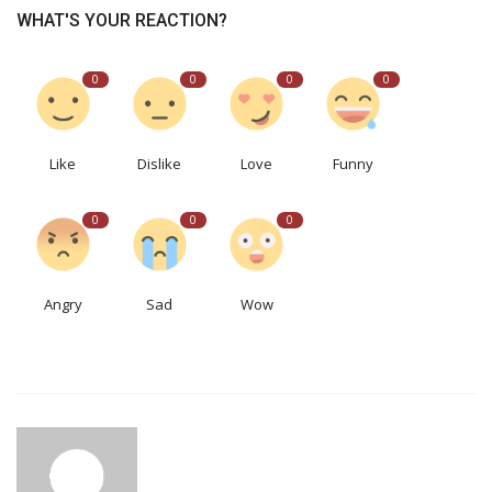
WHAT'S YOUR REACTION?
0
0
0
0
Like
Dislike
Love
Funny
0
0
0
Angry
Sad
Wow