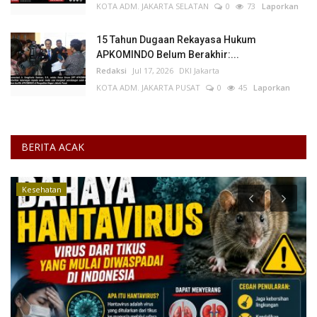
KOTA ADM. JAKARTA SELATAN
0
73
Laporkan
15 Tahun Dugaan Rekayasa Hukum
APKOMINDO Belum Berakhir:...
Redaksi
Jul 17, 2026
DKI Jakarta
KOTA ADM. JAKARTA PUSAT
0
45
Laporkan
BERITA ACAK
Kesehatan