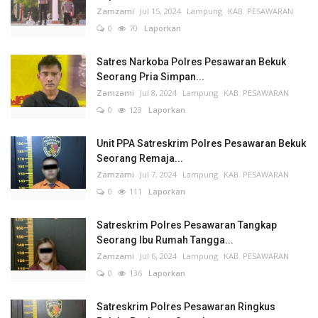
Zamzami
Jul 15, 2024
Lampung
KAB. PESAWARAN
0
70
Laporkan
Satres Narkoba Polres Pesawaran Bekuk
Seorang Pria Simpan...
Zamzami
Jul 8, 2024
Lampung
KAB. PESAWARAN
0
123
Laporkan
Unit PPA Satreskrim Polres Pesawaran Bekuk
Seorang Remaja...
Zamzami
Jul 7, 2024
Lampung
KAB. PESAWARAN
0
111
Laporkan
Satreskrim Polres Pesawaran Tangkap
Seorang Ibu Rumah Tangga...
Zamzami
Jul 6, 2024
Lampung
KAB. PESAWARAN
0
136
Laporkan
Satreskrim Polres Pesawaran Ringkus