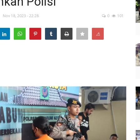
kan Polisi
Nov 18, 2023 - 22:28
0
101
⚠