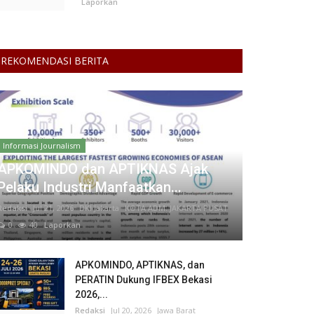
Laporkan
REKOMENDASI BERITA
Informasi Journalism
APKOMINDO dan APTIKNAS Ajak
Pelaku Industri Manfaatkan...
Redaksi
Jul 21, 2026
DKI Jakarta
KOTA ADM. JAKARTA PUSAT
0
40
Laporkan
APKOMINDO, APTIKNAS, dan
PERATIN Dukung IFBEX Bekasi
2026,...
Redaksi
Jul 20, 2026
Jawa Barat