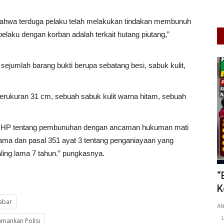
 bahwa terduga pelaku telah melakukan tindakan membunuh
elaku dengan korban adalah terkait hutang piutang,”
jumlah barang bukti berupa sebatang besi, sabuk kulit,
Warkop Digital
berukuran 31 cm, sebuah sabuk kulit warna hitam, sebuah
8 KUHP tentang pembunuhan dengan ancaman hukuman mati
 lama dan pasal 351 ayat 3 tentang penganiayaan yang
ing lama 7 tahun.” pungkasnya.
r di
*HEBOH! Warga RT 05 RW 15 Ngijo
“
Tumplek Bleg: Dari Takbir...
K
abar
A PUSAT
Putu Ugram Swadharma
Jun 2, 2026
Jawa Timur
KAB. MALANG
A
0
135
Laporkan
L
amankan Polisi