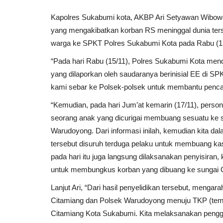
Kapolres Sukabumi kota, AKBP Ari Setyawan Wibo
yang mengakibatkan korban RS meninggal dunia terse
warga ke SPKT Polres Sukabumi Kota pada Rabu (1
“Pada hari Rabu (15/11), Polres Sukabumi Kota menda
yang dilaporkan oleh saudaranya berinisial EE di SPK
kami sebar ke Polsek-polsek untuk membantu pencaria
“Kemudian, pada hari Jum’at kemarin (17/11), pers
seorang anak yang dicurigai membuang sesuatu ke 
Warudoyong. Dari informasi inilah, kemudian kita d
tersebut disuruh terduga pelaku untuk membuang ka
pada hari itu juga langsung dilaksanakan penyisira
untuk membungkus korban yang dibuang ke sungai C
Lanjut Ari, “Dari hasil penyelidikan tersebut, meng
Citamiang dan Polsek Warudoyong menuju TKP (tempa
Citamiang Kota Sukabumi. Kita melaksanakan pengge