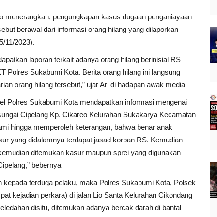
wo menerangkan, pengungkapan kasus dugaan penganiayaan
but berawal dari informasi orang hilang yang dilaporkan
5/11/2023).
patkan laporan terkait adanya orang hilang berinisial RS
T Polres Sukabumi Kota. Berita orang hilang ini langsung
n orang hilang tersebut,” ujar Ari di hadapan awak media.
onel Polres Sukabumi Kota mendapatkan informasi mengenai
sungai Cipelang Kp. Cikareo Kelurahan Sukakarya Kecamatan
alami hingga memperoleh keterangan, bahwa benar anak
sur yang didalamnya terdapat jasad korban RS. Kemudian
n, kemudian ditemukan kasur maupun sprei yang digunakan
ipelang,” bebernya.
arah kepada terduga pelaku, maka Polres Sukabumi Kota, Polsek
t kejadian perkara) di jalan Lio Santa Kelurahan Cikondang
ledahan disitu, ditemukan adanya bercak darah di bantal