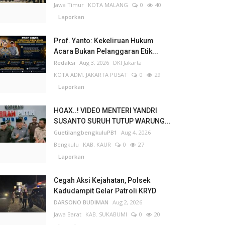
Jawa Timur
KOTA MALANG
0
40
Laporkan
Prof. Yanto: Kekeliruan Hukum
Acara Bukan Pelanggaran Etik...
Redaksi
Aug 3, 2026
DKI Jakarta
KOTA ADM. JAKARTA PUSAT
0
29
Laporkan
HOAX..! VIDEO MENTERI YANDRI
SUSANTO SURUH TUTUP WARUNG...
GuetilangbengkuluPB1
Aug 4, 2026
Bengkulu
KAB. KAUR
0
27
Laporkan
Cegah Aksi Kejahatan, Polsek
Kadudampit Gelar Patroli KRYD
DARSONO BUDIMAN
Aug 2, 2026
Jawa Barat
KAB. SUKABUMI
0
20