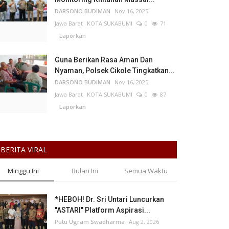
DARSONO BUDIMAN
Nov 16, 2025
Jawa Barat
KOTA SUKABUMI
0
71
Laporkan
Guna Berikan Rasa Aman Dan
Nyaman, Polsek Cikole Tingkatkan...
DARSONO BUDIMAN
Nov 16, 2025
Jawa Barat
KOTA SUKABUMI
0
87
Laporkan
BERITA VIRAL
Minggu Ini
Bulan Ini
Semua Waktu
*HEBOH! Dr. Sri Untari Luncurkan
"ASTARI" Platform Aspirasi...
Putu Ugram Swadharma
Aug 2, 2026