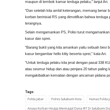
maupun di tembok kamar terduga pelaku,” lanjut Ari.
“Dan setelah kita ambil keterangan, memang benar
korban berinisial RS yang dimotifkan bahwa terduga p
terangnya.
Selain mengamankan PS, Polisi turut mengamankan se
DKI Jakarta
kasur dan sprei.
“Barang bukti yang kita amankan yaitu sebuah besi 
kasur bergambar hello kitty beserta sprei,” kata Ari.
“Untuk terduga pelaku kita jerat dengan pasal 33
atau seumur hidup dan atau penjara 20 tahun paling
mengakibatkan kematian dengan ancaman pidana pal
TPS Kemayoran Tergenang Banji
Pemilu 2024
Tags:
Polda Jabar
Polres Sukabumi Kota
Humas Polda J
Tri.CT
Feb 14, 2024
DKI Jakarta
KOTA ADM. JAKART
0
127
Laporkan
Aniaya Korban Hingga Meninggal Dunia IRT Di Sukabumi Di