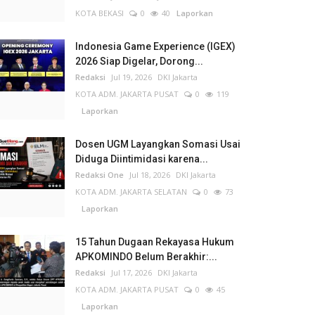
KOTA BEKASI
0
40
Laporkan
Indonesia Game Experience (IGEX)
2026 Siap Digelar, Dorong...
Redaksi
Jul 19, 2026
DKI Jakarta
KOTA ADM. JAKARTA PUSAT
0
119
Laporkan
Dosen UGM Layangkan Somasi Usai
Diduga Diintimidasi karena...
Redaksi One
Jul 18, 2026
DKI Jakarta
KOTA ADM. JAKARTA SELATAN
0
73
Laporkan
15 Tahun Dugaan Rekayasa Hukum
APKOMINDO Belum Berakhir:...
Redaksi
Jul 17, 2026
DKI Jakarta
KOTA ADM. JAKARTA PUSAT
0
45
Laporkan