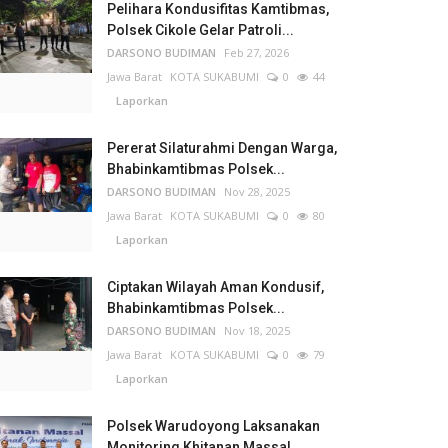
Pelihara Kondusifitas Kamtibmas,
Polsek Cikole Gelar Patroli...
DARSONO BUDIMAN
Feb 27, 2026
Jawa Barat
KOTA SUKABUMI
0
44
Laporkan
Pererat Silaturahmi Dengan Warga,
Bhabinkamtibmas Polsek...
DARSONO BUDIMAN
Nov 28, 2025
Jawa Barat
KOTA SUKABUMI
0
80
Laporkan
Ciptakan Wilayah Aman Kondusif,
Bhabinkamtibmas Polsek...
DARSONO BUDIMAN
Nov 18, 2025
Jawa Barat
KOTA SUKABUMI
0
79
Laporkan
Polsek Warudoyong Laksanakan
Monitoring Khitanan Massal...