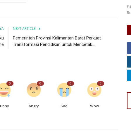
Pa
Ru
YA
NEXT ARTICLE
ku
Pemerintah Provinsi Kalimantan Barat Perkuat
ne
Transformasi Pendidikan untuk Mencetak...
0
0
0
0
Funny
Angry
Sad
Wow