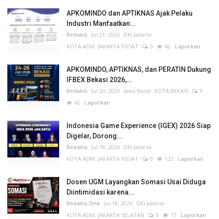
APKOMINDO dan APTIKNAS Ajak Pelaku
Industri Manfaatkan...
Redaksi
Jul 21, 2026
DKI Jakarta
KOTA ADM. JAKARTA PUSAT
0
42
Laporkan
APKOMINDO, APTIKNAS, dan PERATIN Dukung
IFBEX Bekasi 2026,...
Redaksi
Jul 20, 2026
Jawa Barat
KOTA BEKASI
0
42
Laporkan
Indonesia Game Experience (IGEX) 2026 Siap
Digelar, Dorong...
Redaksi
Jul 19, 2026
DKI Jakarta
KOTA ADM. JAKARTA PUSAT
0
123
Laporkan
Dosen UGM Layangkan Somasi Usai Diduga
Diintimidasi karena...
Redaksi One
Jul 18, 2026
DKI Jakarta
KOTA ADM. JAKARTA SELATAN
0
77
Laporkan