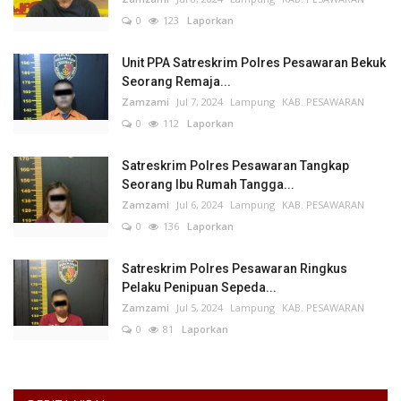
0
123
Laporkan
Unit PPA Satreskrim Polres Pesawaran Bekuk
Seorang Remaja...
Zamzami
Jul 7, 2024
Lampung
KAB. PESAWARAN
0
112
Laporkan
Satreskrim Polres Pesawaran Tangkap
Seorang Ibu Rumah Tangga...
Zamzami
Jul 6, 2024
Lampung
KAB. PESAWARAN
0
136
Laporkan
Satreskrim Polres Pesawaran Ringkus
Pelaku Penipuan Sepeda...
Zamzami
Jul 5, 2024
Lampung
KAB. PESAWARAN
0
81
Laporkan