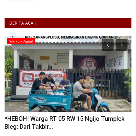
BERITA ACAK
Warkop Digital
*HEBOH! Warga RT 05 RW 15 Ngijo Tumplek
T
Bleg: Dari Takbir...
P