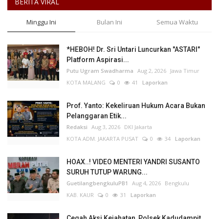
BERITA VIRAL
Minggu Ini
Bulan Ini
Semua Waktu
*HEBOH! Dr. Sri Untari Luncurkan "ASTARI"
Platform Aspirasi...
Putu Ugram Swadharma
Aug 2, 2026
Jawa Timur
KOTA MALANG
0
41
Laporkan
Prof. Yanto: Kekeliruan Hukum Acara Bukan
Pelanggaran Etik...
Redaksi
Aug 3, 2026
DKI Jakarta
KOTA ADM. JAKARTA PUSAT
0
34
Laporkan
HOAX..! VIDEO MENTERI YANDRI SUSANTO
SURUH TUTUP WARUNG...
GuetilangbengkuluPB1
Aug 4, 2026
Bengkulu
KAB. KAUR
0
31
Laporkan
Cegah Aksi Kejahatan, Polsek Kadudampit