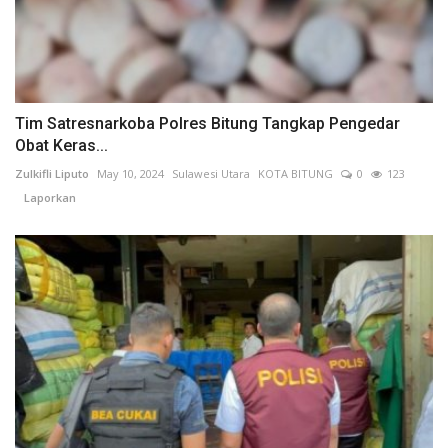
Tim Satresnarkoba Polres Bitung Tangkap Pengedar
Obat Keras...
Zulkifli Liputo
May 10, 2024
Sulawesi Utara
KOTA BITUNG
0
123
Laporkan