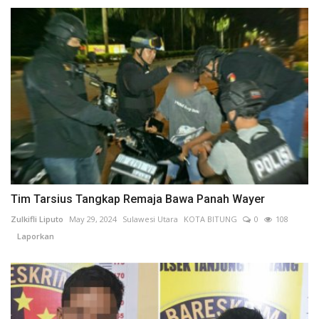
Tim Tarsius Tangkap Remaja Bawa Panah Wayer
Zulkifli Liputo
May 29, 2024
Sulawesi Utara
KOTA BITUNG
0
108
Laporkan