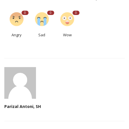
0
0
0
Angry
Sad
Wow
Parizal Antoni, SH