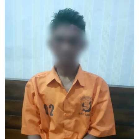
Keamanan
Kejahatan
Cybers Event
UMKM & Ekonomi Kreatif
Pekerja Migran Indonesia
Ekonomi
Pendidikan
Informasi Journalism
Olahraga