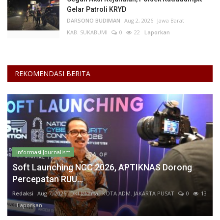
Gelar Patroli KRYD
DARSONO BUDIMAN
Aug 2, 2026
Jawa Barat
KAB. SUKABUMI
0
22
Laporkan
REKOMENDASI BERITA
Informasi Journalism
Soft Launching NCC 2026, APTIKNAS Dorong
Percepatan RUU...
Redaksi
Aug 7, 2026
DKI Jakarta
KOTA ADM. JAKARTA PUSAT
0
13
Laporkan