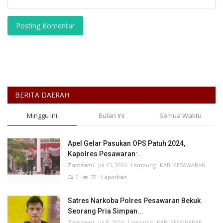
Posting Komentar
BERITA DAERAH
Minggu Ini
Bulan Ini
Semua Waktu
Apel Gelar Pasukan OPS Patuh 2024,
Kapolres Pesawaran:...
Zamzami
Jul 15, 2024
Lampung
KAB. PESAWARAN
0
70
Laporkan
Satres Narkoba Polres Pesawaran Bekuk
Seorang Pria Simpan...
Zamzami
Jul 8, 2024
Lampung
KAB. PESAWARAN