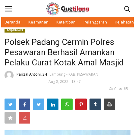
Beranda
Keamanan
Ketertiban
Pelanggaran
Kejahatan
Kejahatan
Masuk
Daftar
Polsek Padang Cermin Polres
Pesawaran Berhasil Amankan
Beranda
Pelaku Curat Kotak Amal Masjid
Daerah
Parizal Antoni, SH
Lampung - KAB. PESAWARAN
Aug 8, 2022 - 13:47
Makan Bergizi
0
85
Warkop Digital
Pelanggaran
⚠
Ketertiban