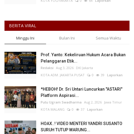
KOTA YOGYAKARTA
0
64
Laporkan
BERITA VIRAL
Minggu Ini
Bulan Ini
Semua Waktu
Prof. Yanto: Kekeliruan Hukum Acara Bukan
Pelanggaran Etik...
Redaksi
Aug 3, 2026
DKI Jakarta
KOTA ADM. JAKARTA PUSAT
0
39
Laporkan
*HEBOH! Dr. Sri Untari Luncurkan "ASTARI"
Platform Aspirasi...
Putu Ugram Swadharma
Aug 2, 2026
Jawa Timur
KOTA MALANG
0
37
Laporkan
HOAX..! VIDEO MENTERI YANDRI SUSANTO
SURUH TUTUP WARUNG...