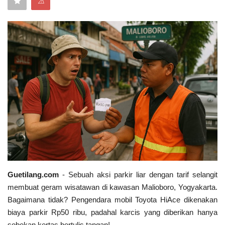
⚠
Keamanan
Kejahatan
Cybers Event
UMKM & Ekonomi Kreatif
Pekerja Migran Indonesia
Ekonomi
Pendidikan
Guetilang.com
- Sebuah aksi parkir liar dengan tarif selangit
membuat geram wisatawan di kawasan Malioboro, Yogyakarta.
Informasi Journalism
Bagaimana tidak? Pengendara mobil Toyota HiAce dikenakan
biaya parkir Rp50 ribu, padahal karcis yang diberikan hanya
Olahraga
sobekan kertas bertulis tangan!