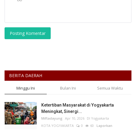
Posting Komentar
BERITA DAERAH
Minggu Ini
Bulan Ini
Semua Waktu
Ketertiban Masyarakat di Yogyakarta
Meningkat, Sinergi...
Miftadayung
Apr 10, 2026
DI Yogyakarta
KOTA YOGYAKARTA
0
60
Laporkan