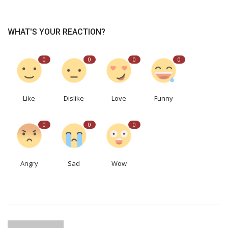
WHAT'S YOUR REACTION?
0
0
0
0
Like
Dislike
Love
Funny
0
0
0
Angry
Sad
Wow