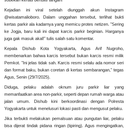
Kejadian ini viral setelah diunggah akun Instagram
Kesehatan
@wisatamalioboro. Dalam unggahan tersebut, terlihat bukti
kertas parkir ala kadarnya yang memicu protes netizen. "Sering
Layanan Publik
ke Jogja, baru kali ini dapat karcis parkir beginian. Harganya
juga gak masuk akal!" tulis salah satu komentar.
Perempuan/Anak
Kepala Dishub Kota Yogyakarta, Agus Arif Nugroho,
membenarkan bahwa karcis tersebut bukan karcis resmi milik
Pemkot. "Ini jelas tidak sah. Karcis resmi selalu ada nomor seri
dan format baku, bukan coretan di kertas sembarangan," tegas
Agus, Senin (29/7/2025).
Diduga, pelaku adalah oknum juru parkir liar yang
memanfaatkan area non-parkir, seperti depan rumah warga atau
jalan umum. Dishub kini berkoordinasi dengan Polresta
Yogyakarta untuk menelusuri lokasi pasti dan mengusut pelaku.
Jika terbukti melakukan pemalsuan atau pungutan liar, pelaku
bisa dijerat tindak pidana ringan (tipiring). Agus mengingatkan,