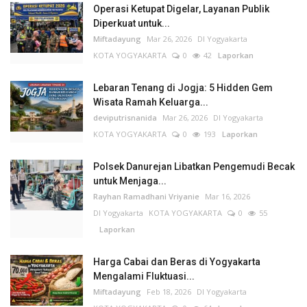
Operasi Ketupat Digelar, Layanan Publik
Diperkuat untuk...
Miftadayung
Mar 26, 2026
DI Yogyakarta
KOTA YOGYAKARTA
0
42
Laporkan
Lebaran Tenang di Jogja: 5 Hidden Gem
Wisata Ramah Keluarga...
deviputrisnanida
Mar 26, 2026
DI Yogyakarta
KOTA YOGYAKARTA
0
193
Laporkan
Polsek Danurejan Libatkan Pengemudi Becak
untuk Menjaga...
Rayhan Ramadhani Vriyanie
Mar 16, 2026
DI Yogyakarta
KOTA YOGYAKARTA
0
55
Laporkan
Harga Cabai dan Beras di Yogyakarta
Mengalami Fluktuasi...
Miftadayung
Feb 18, 2026
DI Yogyakarta