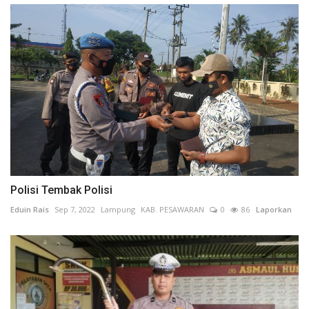
Polisi Tembak Polisi
Eduin Rais
Sep 7, 2022
Lampung
KAB. PESAWARAN
0
86
Laporkan