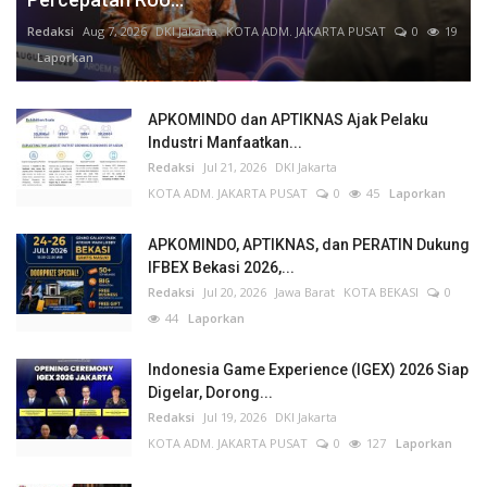
Redaksi
Aug 7, 2026
DKI Jakarta
KOTA ADM. JAKARTA PUSAT
0
19
Laporkan
APKOMINDO dan APTIKNAS Ajak Pelaku
Industri Manfaatkan...
Redaksi
Jul 21, 2026
DKI Jakarta
KOTA ADM. JAKARTA PUSAT
0
45
Laporkan
APKOMINDO, APTIKNAS, dan PERATIN Dukung
IFBEX Bekasi 2026,...
Redaksi
Jul 20, 2026
Jawa Barat
KOTA BEKASI
0
44
Laporkan
Indonesia Game Experience (IGEX) 2026 Siap
Digelar, Dorong...
Redaksi
Jul 19, 2026
DKI Jakarta
KOTA ADM. JAKARTA PUSAT
0
127
Laporkan