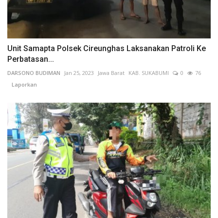
Unit Samapta Polsek Cireunghas Laksanakan Patroli Ke
Perbatasan...
DARSONO BUDIMAN
Jan 25, 2023
Jawa Barat
KAB. SUKABUMI
0
76
Laporkan