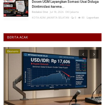
Dosen UGM Layangkan Somasi Usai Diduga
Diintimidasi karena...
Redaksi One
Jul 18, 2026
DKI Jakarta
KOTA ADM. JAKARTA SELATAN
0
80
Laporkan
BERITA ACAK
Ekonomi