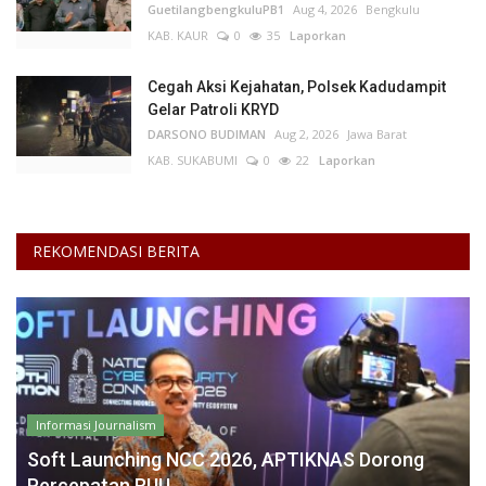
GuetilangbengkuluPB1
Aug 4, 2026
Bengkulu
KAB. KAUR
0
35
Laporkan
Cegah Aksi Kejahatan, Polsek Kadudampit
Gelar Patroli KRYD
DARSONO BUDIMAN
Aug 2, 2026
Jawa Barat
KAB. SUKABUMI
0
22
Laporkan
REKOMENDASI BERITA
Informasi Journalism
Soft Launching NCC 2026, APTIKNAS Dorong
Percepatan RUU...