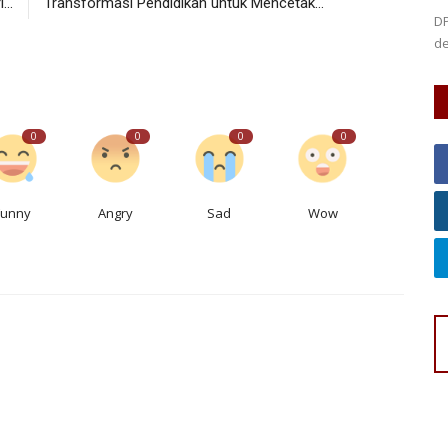
...
Transformasi Pendidikan untuk Mencetak...
esa, bantu
DP
de
0
0
0
0
Funny
Angry
Sad
Wow