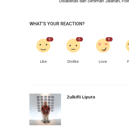
Disabilitas dan Seniman Jalanan, Polri
Paralegal jadi jembatan edukasi hukum bagi d
penyusunan MoU, PKS, dan...
WHAT'S YOUR REACTION?
0
0
0
Like
Dislike
Love
Zulkifli Liputo