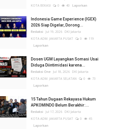
KOTA BEKASI
0
40
Laporkan
Indonesia Game Experience (IGEX)
2026 Siap Digelar, Dorong...
Redaksi
Jul 19, 2026
DKI Jakarta
KOTA ADM. JAKARTA PUSAT
0
119
Laporkan
Dosen UGM Layangkan Somasi Usai
Diduga Diintimidasi karena...
Redaksi One
Jul 18, 2026
DKI Jakarta
KOTA ADM. JAKARTA SELATAN
0
73
Laporkan
15 Tahun Dugaan Rekayasa Hukum
APKOMINDO Belum Berakhir:...
Redaksi
Jul 17, 2026
DKI Jakarta
KOTA ADM. JAKARTA PUSAT
0
45
Laporkan