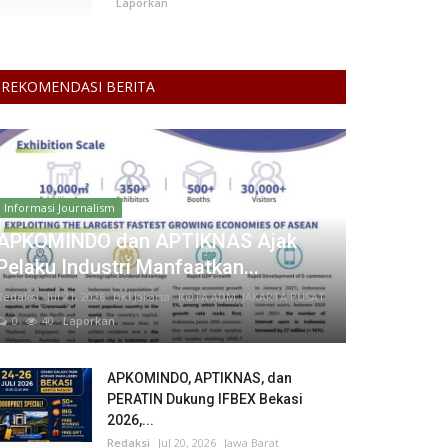
Laporkan
REKOMENDASI BERITA
Informasi Journalism
APKOMINDO dan APTIKNAS Ajak
Pelaku Industri Manfaatkan...
Redaksi
Jul 21, 2026
DKI Jakarta
KOTA ADM. JAKARTA PUSAT
0
40
Laporkan
APKOMINDO, APTIKNAS, dan
PERATIN Dukung IFBEX Bekasi
2026,...
Redaksi
Jul 20, 2026
Jawa Barat