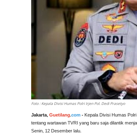
Foto : Kepala Divisi Humas Polri Irjen Pol. Dedi Prasetyo
Jakarta,
Guetilang
.
com
-
Kepala Divisi Humas Polri
tentang wartawan TVRI yang baru saja dilantik menj
Senin, 12 Desember lalu.