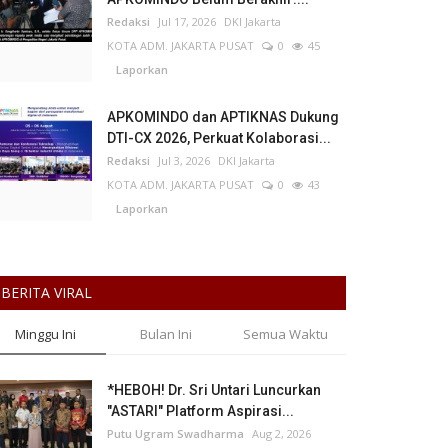
Redaksi
Jul 17, 2026
DKI Jakarta
KOTA ADM. JAKARTA PUSAT
0
45
Laporkan
APKOMINDO dan APTIKNAS Dukung
DTI-CX 2026, Perkuat Kolaborasi...
Redaksi
Jul 3, 2026
DKI Jakarta
KOTA ADM. JAKARTA PUSAT
0
43
Laporkan
BERITA VIRAL
Minggu Ini
Bulan Ini
Semua Waktu
*HEBOH! Dr. Sri Untari Luncurkan
"ASTARI" Platform Aspirasi...
Putu Ugram Swadharma
Aug 2, 2026