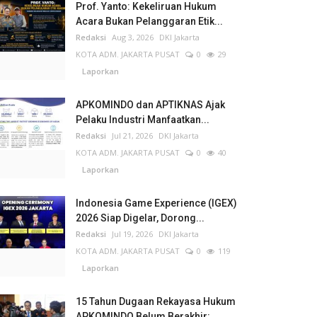
Prof. Yanto: Kekeliruan Hukum
Acara Bukan Pelanggaran Etik...
Redaksi
Aug 3, 2026
DKI Jakarta
KOTA ADM. JAKARTA PUSAT
0
29
Laporkan
APKOMINDO dan APTIKNAS Ajak
Pelaku Industri Manfaatkan...
Redaksi
Jul 21, 2026
DKI Jakarta
KOTA ADM. JAKARTA PUSAT
0
40
Laporkan
Indonesia Game Experience (IGEX)
2026 Siap Digelar, Dorong...
Redaksi
Jul 19, 2026
DKI Jakarta
KOTA ADM. JAKARTA PUSAT
0
119
Laporkan
15 Tahun Dugaan Rekayasa Hukum
APKOMINDO Belum Berakhir:...