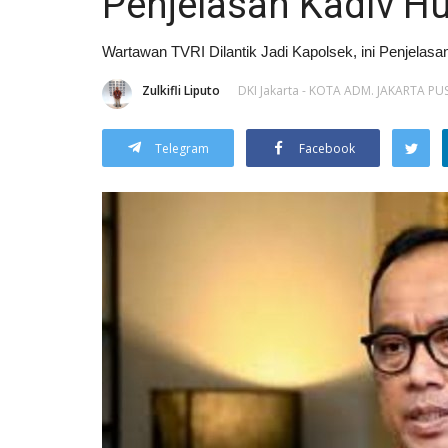
Penjelasan Kadiv H
Wartawan TVRI Dilantik Jadi Kapolsek, ini Penjelas
Zulkifli Liputo
DKI Jakarta - KOTA ADM. JAKARTA PU
Telegram
Facebook