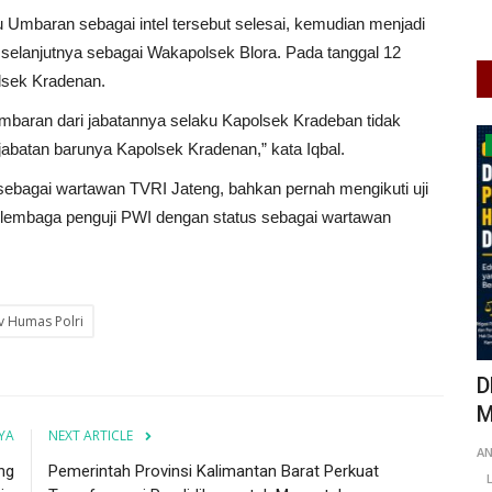
 Umbaran sebagai intel tersebut selesai, kemudian menjadi
a, selanjutnya sebagai Wakapolsek Blora. Pada tanggal 12
lsek Kradenan.
mbaran dari jabatannya selaku Kapolsek Kradeban tidak
UMKM & Ekonomi Kreatif
jabatan barunya Kapolsek Kradenan,” kata Iqbal.
ebagai wartawan TVRI Jateng, bahkan pernah mengikuti uji
lembaga penguji PWI dengan status sebagai wartawan
v Humas Polri
si
Mengemban Amanah Baru Erlin
D
Sulistyawati dan Bupati Malang...
M
YA
NEXT ARTICLE
138
Putu Ugram Swadharma
Jul 24, 2026
Jawa Timur
A
ng
Pemerintah Provinsi Kalimantan Barat Perkuat
KAB. PAMEKASAN
0
52
Laporkan
L