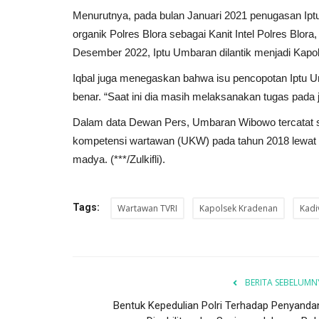
Menurutnya, pada bulan Januari 2021 penugasan Iptu
organik Polres Blora sebagai Kanit Intel Polres Blor
Desember 2022, Iptu Umbaran dilantik menjadi Kapo
Iqbal juga menegaskan bahwa isu pencopotan Iptu U
Jawa Timur
benar. “Saat ini dia masih melaksanakan tugas pada 
Dalam data Dewan Pers, Umbaran Wibowo tercatat s
kompetensi wartawan (UKW) pada tahun 2018 lewat 
madya. (***/Zulkifli).
Tags:
Wartawan TVRI
Kapolsek Kradenan
Kadi
Paralegal Jadi Jembatan Eduka
Penyusunan Dokumen Hukum...
BERITA SEBELUMN
ANK
May 2, 2026
Jawa Timur
KOTA MALANG
0
Bentuk Kepedulian Polri Terhadap Penyanda
Laporkan