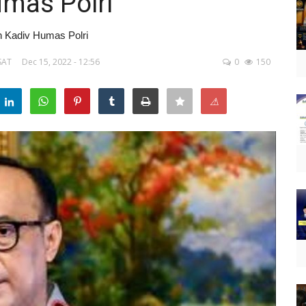
umas Polri
an Kadiv Humas Polri
SAT
Dec 15, 2022 - 12:56
0
150
⚠