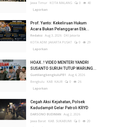
Jawa Timur
KOTA MALANG
0
40
Laporkan
Prof. Yanto: Kekeliruan Hukum
Acara Bukan Pelanggaran Etik...
Redaksi
Aug 3, 2026
DKI Jakarta
KOTA ADM. JAKARTA PUSAT
0
29
Laporkan
HOAX..! VIDEO MENTERI YANDRI
SUSANTO SURUH TUTUP WARUNG...
GuetilangbengkuluPB1
Aug 4, 2026
Bengkulu
KAB. KAUR
0
26
Laporkan
Cegah Aksi Kejahatan, Polsek
Kadudampit Gelar Patroli KRYD
DARSONO BUDIMAN
Aug 2, 2026
Jawa Barat
KAB. SUKABUMI
0
20