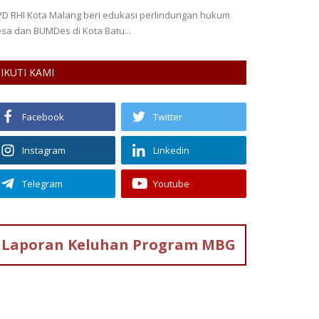
D RHI Kota Malang beri edukasi perlindungan hukum
WHO menetapkan
sa dan BUMDes di Kota Batu...
sebagai darurat 
IKUTI KAMI
Facebook
Twitter
Instagram
Linkedin
Telegram
Youtube
Laporan Keluhan
Program MBG