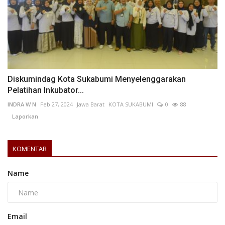
Diskumindag Kota Sukabumi Menyelenggarakan
Pelatihan Inkubator...
INDRA W N
Feb 27, 2024
Jawa Barat
KOTA SUKABUMI
0
88
Laporkan
KOMENTAR
Name
Email