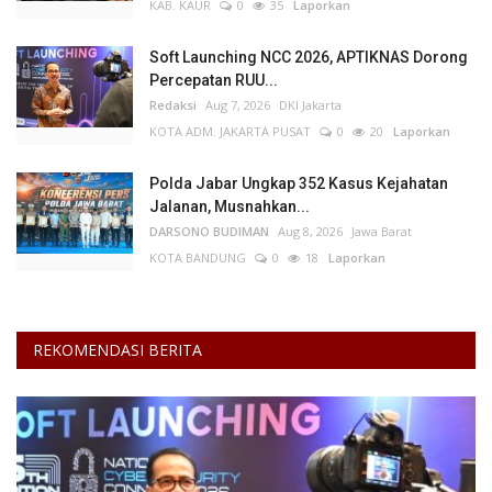
KAB. KAUR
0
35
Laporkan
Soft Launching NCC 2026, APTIKNAS Dorong
Percepatan RUU...
Redaksi
Aug 7, 2026
DKI Jakarta
KOTA ADM. JAKARTA PUSAT
0
20
Laporkan
Polda Jabar Ungkap 352 Kasus Kejahatan
Jalanan, Musnahkan...
DARSONO BUDIMAN
Aug 8, 2026
Jawa Barat
KOTA BANDUNG
0
18
Laporkan
REKOMENDASI BERITA