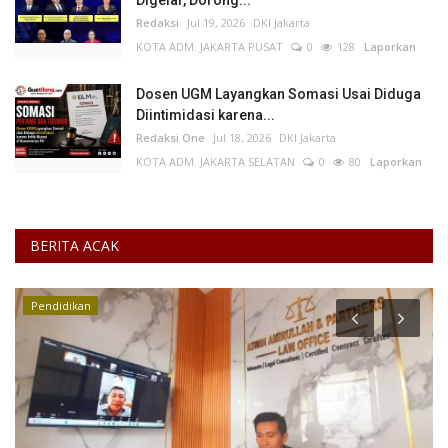
Redaksi
Jul 19, 2026
DKI Jakarta
KOTA ADM. JAKARTA PUSAT
0
128
Laporkan
Dosen UGM Layangkan Somasi Usai Diduga
Diintimidasi karena...
Redaksi One
Jul 18, 2026
DKI Jakarta
KOTA ADM. JAKARTA SELATAN
0
80
Laporkan
BERITA ACAK
Pendidikan