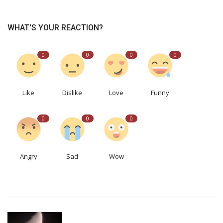
WHAT'S YOUR REACTION?
0
0
0
0
Like
Dislike
Love
Funny
0
0
0
Angry
Sad
Wow