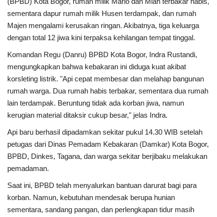
(BPBD) Kota Bogor, rumah milik Mario dan Miah terbakar habis,
sementara dapur rumah milik Husen terdampak, dan rumah
Kesehatan
Majen mengalami kerusakan ringan. Akibatnya, tiga keluarga
dengan total 12 jiwa kini terpaksa kehilangan tempat tinggal.
Layanan Publik
Komandan Regu (Danru) BPBD Kota Bogor, Indra Rustandi,
mengungkapkan bahwa kebakaran ini diduga kuat akibat
Perempuan/Anak
korsleting listrik. "Api cepat membesar dan melahap bangunan
rumah warga. Dua rumah habis terbakar, sementara dua rumah
lain terdampak. Beruntung tidak ada korban jiwa, namun
kerugian material ditaksir cukup besar," jelas Indra.
Api baru berhasil dipadamkan sekitar pukul 14.30 WIB setelah
petugas dari Dinas Pemadam Kebakaran (Damkar) Kota Bogor,
BPBD, Dinkes, Tagana, dan warga sekitar berjibaku melakukan
pemadaman.
Saat ini, BPBD telah menyalurkan bantuan darurat bagi para
korban. Namun, kebutuhan mendesak berupa hunian
sementara, sandang pangan, dan perlengkapan tidur masih