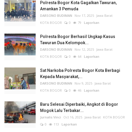
Polresta Bogor Kota Gagalkan Tawuran,
Amankan 3 Pemuda
DARSONO BUDIMAN
Nov 17, 2025
Jawa Barat
KOTA BOGOR
0
79
Laporkan
Polresta Bogor Berhasil Ungkap Kasus
Tawuran Dua Kelompok...
DARSONO BUDIMAN
Nov 12, 2025
Jawa Barat
KOTA BOGOR
0
64
Laporkan
Sat Narkoba Polresta Bogor Kota Berbagi
Kepada Masyarakat,...
DARSONO BUDIMAN
Nov 9, 2025
Jawa Barat
KOTA BOGOR
0
46
Laporkan
Baru Selesai Diperbaiki, Angkot di Bogor
Mogok Lalu Terbakar...
Jurnalis Vinci
Oct 16, 2025
Jawa Barat
KOTA BOGOR
0
113
Laporkan