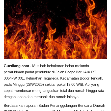
Keamanan
Kejahatan
Cybers Event
UMKM & Ekonomi Kreatif
Pekerja Migran Indonesia
Guetilang.com -
Musibah kebakaran hebat melanda
Ekonomi
permukiman padat penduduk di Jalan Bogor Baru AIX RT
006/RW 001, Kelurahan Tegallega, Kecamatan Bogor Tengah,
Pendidikan
pada Minggu (28/9/2025) sekitar pukul 13.00 WIB. Api yang
cepat membesar menghanguskan total dua rumah hingga rata
Informasi Journalism
dengan tanah dan merusak dua rumah lainnya.
Berdasarkan laporan Badan Penanggulangan Bencana Daerah
Olahraga