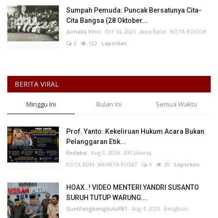
Sumpah Pemuda: Puncak Bersatunya Cita-
Cita Bangsa (28 Oktober...
Jurnalis Vinci
Oct 14, 2025
Jawa Barat
KOTA BOGOR
0
122
Laporkan
BERITA VIRAL
Minggu Ini
Bulan Ini
Semua Waktu
Prof. Yanto: Kekeliruan Hukum Acara Bukan
Pelanggaran Etik...
Redaksi
Aug 3, 2026
DKI Jakarta
KOTA ADM. JAKARTA PUSAT
0
39
Laporkan
HOAX..! VIDEO MENTERI YANDRI SUSANTO
SURUH TUTUP WARUNG...
GuetilangbengkuluPB1
Aug 4, 2026
Bengkulu