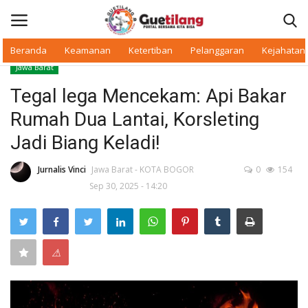
Beranda
Keamanan
Ketertiban
Pelanggaran
Kejahatan
Jawa Barat
Masuk
Daftar
Tegal lega Mencekam: Api Bakar
Rumah Dua Lantai, Korsleting
Beranda
Jadi Biang Keladi!
Daerah
Jurnalis Vinci
Jawa Barat - KOTA BOGOR
0
154
Sep 30, 2025 - 14:20
Makan Bergizi
Warkop Digital
⚠
Pelanggaran
Ketertiban