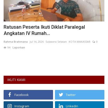
Ratusan Peserta Ikuti Diklat Paralegal
P
Angkatan IV Rumah...
J
0
Rahma Brahmana
Jul 14, 2026
Sulawesi Selatan
KOTA MAKASSAR
0
Ad
94
Laporkan
Fa
Ny
IKUTI KAMI
Facebook
Twitter
Instagram
Linkedin