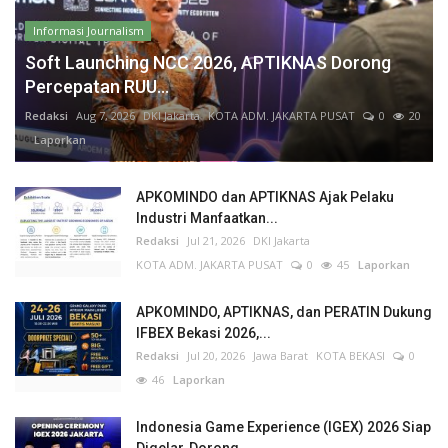
Informasi Journalism
Soft Launching NCC 2026, APTIKNAS Dorong
Percepatan RUU...
Redaksi
Aug 7, 2026
DKI Jakarta
KOTA ADM. JAKARTA PUSAT
0
20
Laporkan
APKOMINDO dan APTIKNAS Ajak Pelaku
Industri Manfaatkan...
Redaksi
Jul 21, 2026
DKI Jakarta
KOTA ADM. JAKARTA PUSAT
0
45
Laporkan
APKOMINDO, APTIKNAS, dan PERATIN Dukung
IFBEX Bekasi 2026,...
Redaksi
Jul 20, 2026
Jawa Barat
KOTA BEKASI
0
46
Laporkan
Indonesia Game Experience (IGEX) 2026 Siap
Digelar, Dorong...