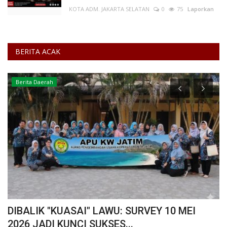
KOTA ADM. JAKARTA SELATAN
0
75
Laporkan
BERITA ACAK
Berita Daerah
si
DIBALIK "KUASAI" LAWU: SURVEY 10 MEI
R
2026 JADI KUNCI SUKSES...
A