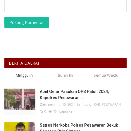
Posting Komentar
BERITA DAERAH
Minggu Ini
Bulan Ini
Semua Waktu
Apel Gelar Pasukan OPS Patuh 2024,
Kapolres Pesawaran:...
Zamzami
Jul 15, 2024
Lampung
KAB. PESAWARAN
0
70
Laporkan
Satres Narkoba Polres Pesawaran Bekuk