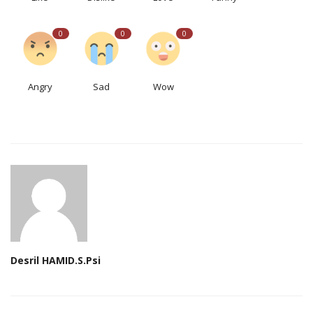
0
0
0
Angry
Sad
Wow
Desril HAMID.S.Psi