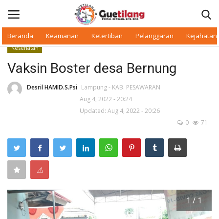
Beranda
Keamanan
Ketertiban
Pelanggaran
Kejahatan
Kesehatan
Masuk
Daftar
Vaksin Boster desa Bernung
Beranda
Desril HAMID.S.Psi
Lampung - KAB. PESAWARAN
Aug 4, 2022 - 20:24
Updated: Aug 4, 2022 - 20:26
Daerah
0
71
Makan Bergizi
Warkop Digital
⚠
Pelanggaran
1 / 1
Ketertiban