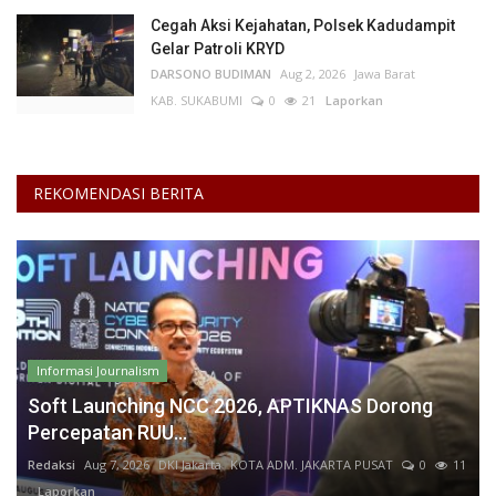
Cegah Aksi Kejahatan, Polsek Kadudampit
Gelar Patroli KRYD
DARSONO BUDIMAN
Aug 2, 2026
Jawa Barat
KAB. SUKABUMI
0
21
Laporkan
REKOMENDASI BERITA
Informasi Journalism
Soft Launching NCC 2026, APTIKNAS Dorong
Percepatan RUU...
Redaksi
Aug 7, 2026
DKI Jakarta
KOTA ADM. JAKARTA PUSAT
0
11
Laporkan