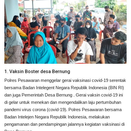
Keamanan
Kejahatan
Cybers Event
UMKM & Ekonomi Kreatif
Pekerja Migran Indonesia
1. Vaksin Boster desa Bernung
Polres Pesawaran menggelar gerai vaksinasi covid-19 serentak
Ekonomi
bersama Badan Intelegent Negara Republik Indonesia (BIN RI)
dan juga Pemerintah Desa Bernung . Gerai vaksin covid-19 ini
Pendidikan
di gelar untuk menekan dan mengendalikan laju pertumbuhan
pandemi virus corona (covid-19). Polres Pesawaran bersama
Informasi Journalism
Badan Intelejen Negara Republik Indonesia, melakukan
pengamanan dan pendampingan jalannya kegiatan vaksinasi di
Olahraga