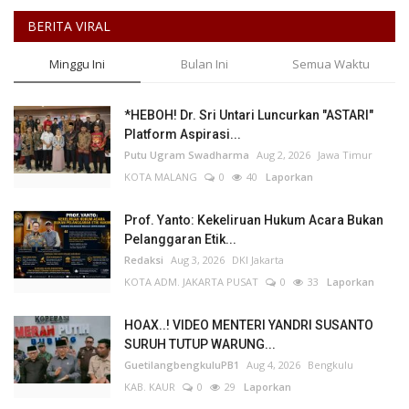
BERITA VIRAL
Minggu Ini
Bulan Ini
Semua Waktu
*HEBOH! Dr. Sri Untari Luncurkan "ASTARI"
Platform Aspirasi...
Putu Ugram Swadharma
Aug 2, 2026
Jawa Timur
KOTA MALANG
0
40
Laporkan
Prof. Yanto: Kekeliruan Hukum Acara Bukan
Pelanggaran Etik...
Redaksi
Aug 3, 2026
DKI Jakarta
KOTA ADM. JAKARTA PUSAT
0
33
Laporkan
HOAX..! VIDEO MENTERI YANDRI SUSANTO
SURUH TUTUP WARUNG...
GuetilangbengkuluPB1
Aug 4, 2026
Bengkulu
KAB. KAUR
0
29
Laporkan