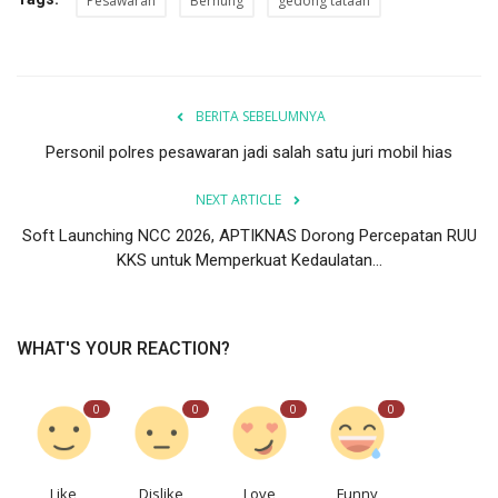
Pesawaran
Bernung
gedong tataan
BERITA SEBELUMNYA
Personil polres pesawaran jadi salah satu juri mobil hias
NEXT ARTICLE
Soft Launching NCC 2026, APTIKNAS Dorong Percepatan RUU
KKS untuk Memperkuat Kedaulatan...
WHAT'S YOUR REACTION?
0
0
0
0
Like
Dislike
Love
Funny