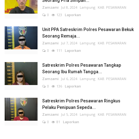
Seorang Pria Simpan...
Zamzami
Jul 8, 2024
Lampung
KAB. PESAWARAN
0
123
Laporkan
Unit PPA Satreskrim Polres Pesawaran Bekuk
Seorang Remaja...
Zamzami
Jul 7, 2024
Lampung
KAB. PESAWARAN
0
111
Laporkan
Satreskrim Polres Pesawaran Tangkap
Seorang Ibu Rumah Tangga...
Zamzami
Jul 6, 2024
Lampung
KAB. PESAWARAN
0
136
Laporkan
Satreskrim Polres Pesawaran Ringkus
Pelaku Penipuan Sepeda...
Zamzami
Jul 5, 2024
Lampung
KAB. PESAWARAN
0
81
Laporkan