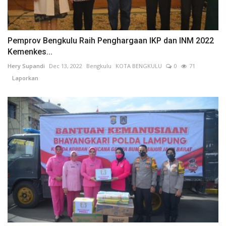
Pemprov Bengkulu Raih Penghargaan IKP dan INM 2022
Kemenkes...
Hery Supandi
Dec 13, 2022
Bengkulu
KOTA BENGKULU
0
71
Laporkan