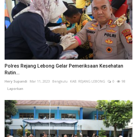
Polres Rejang Lebong Gelar Pemeriksaan Kesehatan
Rutin...
Hery Supandi
Mar 11, 2023
Bengkulu
KAB. REJANG LEBONG
0
98
Laporkan