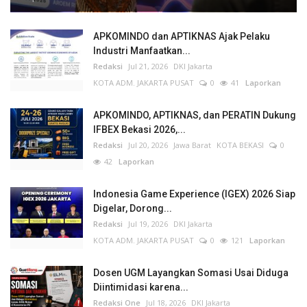
APKOMINDO dan APTIKNAS Ajak Pelaku
Industri Manfaatkan...
Redaksi
Jul 21, 2026
DKI Jakarta
KOTA ADM. JAKARTA PUSAT
0
41
Laporkan
APKOMINDO, APTIKNAS, dan PERATIN Dukung
IFBEX Bekasi 2026,...
Redaksi
Jul 20, 2026
Jawa Barat
KOTA BEKASI
0
42
Laporkan
Indonesia Game Experience (IGEX) 2026 Siap
Digelar, Dorong...
Redaksi
Jul 19, 2026
DKI Jakarta
KOTA ADM. JAKARTA PUSAT
0
121
Laporkan
Dosen UGM Layangkan Somasi Usai Diduga
Diintimidasi karena...
Redaksi One
Jul 18, 2026
DKI Jakarta