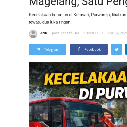
Magelang, Satu Pe
Kecelakaan beruntun di Ketosari, Purworejo, libatka
tewas, dua luka ringan.
ANK
Jawa Tengah - KAB. PURWOREJO
Apr 14, 2026
Telegram
Facebook