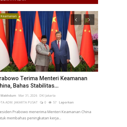
Keamanan
Komoditas
rabowo Terima Menteri Keamanan
Harga Kom
hina, Bahas Stabilitas...
Perubahan 
i Makhdum
Mar 31, 2026
DKI Jakarta
Desi Amelia
Mar 1
TA ADM. JAKARTA PUSAT
0
57
Laporkan
KOTA ADM. JAKAR
esiden Prabowo menerima Menteri Keamanan China
Harga beberapa 
tuk membahas peningkatan kerja...
mengalami peru