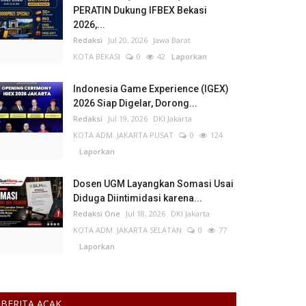
PERATIN Dukung IFBEX Bekasi
2026,...
Redaksi
Jul 20, 2026
Jawa Barat
KOTA BEKASI
0
42
Laporkan
Indonesia Game Experience (IGEX)
2026 Siap Digelar, Dorong...
Redaksi
Jul 19, 2026
DKI Jakarta
KOTA ADM. JAKARTA PUSAT
0
124
Laporkan
Dosen UGM Layangkan Somasi Usai
Diduga Diintimidasi karena...
Redaksi One
Jul 18, 2026
DKI Jakarta
KOTA ADM. JAKARTA SELATAN
0
77
Laporkan
BERITA ACAK