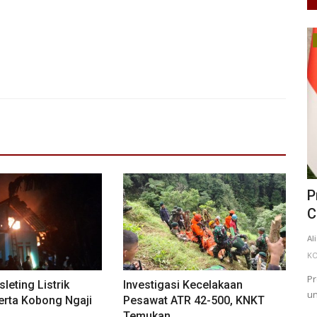
Kesehatan
ura
RSUD Tjitrowardojo Purworejo
P
Sediakan Mobil Listrik Gratis...
C
ANK
Apr 13, 2026
Jawa Tengah
KAB. PURWOREJO
0
67
Al
Laporkan
KO
RSUD Tjitrowardojo Purworejo sediakan mobil listrik gratis
Pr
leting Listrik
Investigasi Kecelakaan
untuk memudahkan pemindahan...
un
rta Kobong Ngaji
Pesawat ATR 42-500, KNKT
Temukan...