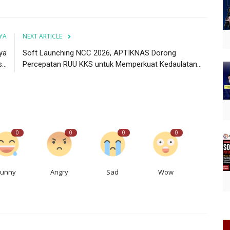
YA
NEXT ARTICLE
ya
Soft Launching NCC 2026, APTIKNAS Dorong
..
Percepatan RUU KKS untuk Memperkuat Kedaulatan...
0
0
0
0
Funny
Angry
Sad
Wow