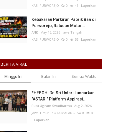
KAB. PURWOREJO
0
41
Laporkan
Kebakaran Parkiran Pabrik Ban di
Purworejo, Ratusan Motor...
ANK
May 15, 2026
Jawa Tengah
KAB. PURWOREJO
0
55
Laporkan
BERITA VIRAL
Minggu Ini
Bulan Ini
Semua Waktu
*HEBOH! Dr. Sri Untari Luncurkan
"ASTARI" Platform Aspirasi...
Putu Ugram Swadharma
Aug 2, 2026
Jawa Timur
KOTA MALANG
0
41
Laporkan