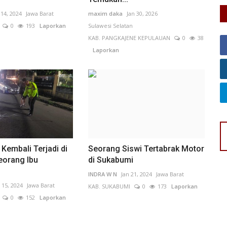
 14, 2024
Jawa Barat
maxim daka
Jan 30, 2026
0
193
Laporkan
Sulawesi Selatan
KAB. PANGKAJENE KEPULAUAN
0
38
Laporkan
Kembali Terjadi di
Seorang Siswi Tertabrak Motor
eorang Ibu
di Sukabumi
INDRA W N
Jan 21, 2024
Jawa Barat
 15, 2024
Jawa Barat
KAB. SUKABUMI
0
173
Laporkan
0
152
Laporkan