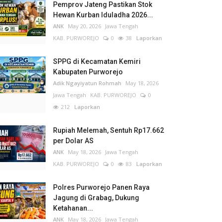
Pemprov Jateng Pastikan Stok
Hewan Kurban Iduladha 2026...
ANK
May 20, 2026
Jawa Tengah
KAB. PURWOREJO
0
38
Laporkan
SPPG di Kecamatan Kemiri
Kabupaten Purworejo
Adik Ngayiyatun Rohmah
May 18, 2026
Jawa Tengah
KAB. PURWOREJO
0
212
Laporkan
Rupiah Melemah, Sentuh Rp17.662
per Dolar AS
ANK
May 18, 2026
Jawa Tengah
KAB. PURWOREJO
0
83
Laporkan
Polres Purworejo Panen Raya
Jagung di Grabag, Dukung
Ketahanan...
ANK
May 18, 2026
Jawa Tengah