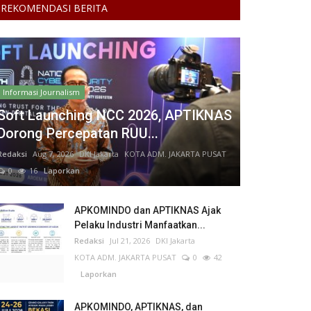
REKOMENDASI BERITA
Informasi Journalism
Soft Launching NCC 2026, APTIKNAS
Dorong Percepatan RUU...
Redaksi
Aug 7, 2026
DKI Jakarta
KOTA ADM. JAKARTA PUSAT
0
16
Laporkan
APKOMINDO dan APTIKNAS Ajak
Pelaku Industri Manfaatkan...
Redaksi
Jul 21, 2026
DKI Jakarta
KOTA ADM. JAKARTA PUSAT
0
42
Laporkan
APKOMINDO, APTIKNAS, dan