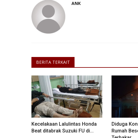
ANK
Bengkulu
BERITA TERKAIT
Hari Raya Malam Siwaratri di P
Santhi Muara Dipa Kota...
Putu Ugram Swadharma
Feb 24, 2025
Bengkulu
KOTA BENGKULU
0
108
Laporkan
#Umatbalibengkulu #Harirayahindu #Siwaratri
Kecelakaan Lalulintas Honda
Diduga Kons
Beat ditabrak Suzuki FU di...
Rumah Bese
Terbakar