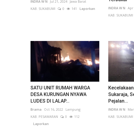
INDRA W N
Jul 21, 2024
Jawa Barat
INDRA W N
Apr
KAB. SUKABUMI
0
141
Laporkan
KAB. SUKABUMI
SATU UNIT RUMAH WARGA
Kecelakaan 
DESA KURUNGAN NYAWA
Sukaraja, S
LUDES DI LALAP...
Pejalan...
Brama
Oct 16, 2022
Lampung
INDRA W N
Mar
KAB. PESAWARAN
0
112
KAB. SUKABUMI
Laporkan