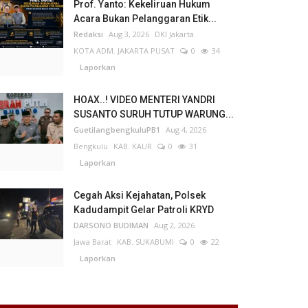
Prof. Yanto: Kekeliruan Hukum
Acara Bukan Pelanggaran Etik...
Redaksi
Aug 3, 2026
DKI Jakarta
KOTA ADM. JAKARTA PUSAT
0
34
Laporkan
HOAX..! VIDEO MENTERI YANDRI
SUSANTO SURUH TUTUP WARUNG...
GuetilangbengkuluPB1
Aug 4, 2026
Bengkulu
KAB. KAUR
0
31
Laporkan
Cegah Aksi Kejahatan, Polsek
Kadudampit Gelar Patroli KRYD
DARSONO BUDIMAN
Aug 2, 2026
Jawa Barat
KAB. SUKABUMI
0
22
Laporkan