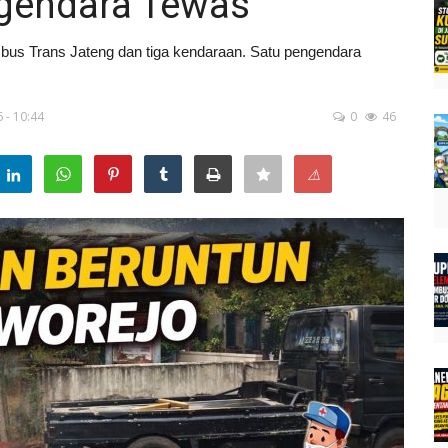
ngendara Tewas
n bus Trans Jateng dan tiga kendaraan. Satu pengendara
 - 10:44
0
46
⚠