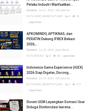
Pelaku Industri Manfaatkan...
Redaksi
Jul 21, 2026
DKI Jakarta
KOTA ADM. JAKARTA PUSAT
0
45
Laporkan
APKOMINDO, APTIKNAS, dan
PERATIN Dukung IFBEX Bekasi
2026,...
Redaksi
Jul 20, 2026
Jawa Barat
KOTA BEKASI
0
44
Laporkan
Indonesia Game Experience (IGEX)
2026 Siap Digelar, Dorong...
Redaksi
Jul 19, 2026
DKI Jakarta
KOTA ADM. JAKARTA PUSAT
0
127
Laporkan
Dosen UGM Layangkan Somasi Usai
Diduga Diintimidasi karena...