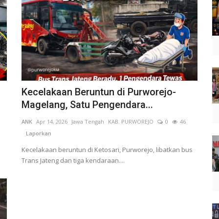
Kecelakaan Beruntun di Purworejo-
Magelang, Satu Pengendara...
ANK
Apr 14, 2026
Jawa Tengah
KAB. PURWOREJO
0
46
Laporkan
Kecelakaan beruntun di Ketosari, Purworejo, libatkan bus
Trans Jateng dan tiga kendaraan....