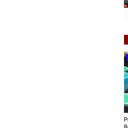
Layanan Publik
kuhkan
Gandeng KPK, Ombudsman Gaspol
P
Benahi Layanan Publik biar...
B