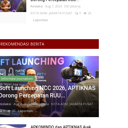
Redaksi
Aug 7, 2026
DKI Jakarta
KOTA ADM. JAKARTA PUSAT
0
20
Laporkan
REKOMENDASI BERITA
Informasi Journalism
Soft Launching NCC 2026, APTIKNAS
Dorong Percepatan RUU...
Redaksi
Aug 7, 2026
DKI Jakarta
KOTA ADM. JAKARTA PUSAT
0
20
Laporkan
APKOMINDO dan APTIKNAS Ajak