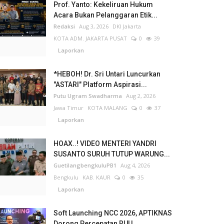
Prof. Yanto: Kekeliruan Hukum
Acara Bukan Pelanggaran Etik...
Redaksi
Aug 3, 2026
DKI Jakarta
KOTA ADM. JAKARTA PUSAT
0
39
Laporkan
*HEBOH! Dr. Sri Untari Luncurkan
"ASTARI" Platform Aspirasi...
Putu Ugram Swadharma
Aug 2, 2026
Jawa Timur
KOTA MALANG
0
37
Laporkan
HOAX..! VIDEO MENTERI YANDRI
SUSANTO SURUH TUTUP WARUNG...
GuetilangbengkuluPB1
Aug 4, 2026
Bengkulu
KAB. KAUR
0
35
Laporkan
Soft Launching NCC 2026, APTIKNAS
Dorong Percepatan RUU...