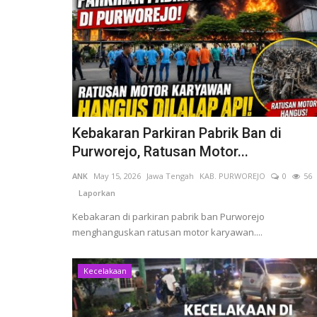
Kebakaran Parkiran Pabrik Ban di
Purworejo, Ratusan Motor...
ANK
May 15, 2026
Jawa Tengah
KAB. PURWOREJO
0
56
Laporkan
Kebakaran di parkiran pabrik ban Purworejo
menghanguskan ratusan motor karyawan....
Kecelakaan