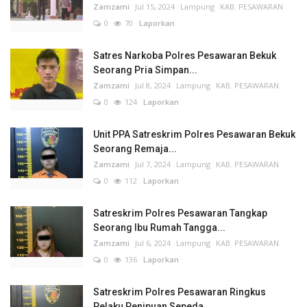
Zamzami
Jul 15, 2024
Lampung
KAB. PESAWARAN
0
70
Laporkan
Satres Narkoba Polres Pesawaran Bekuk
Seorang Pria Simpan...
Zamzami
Jul 8, 2024
Lampung
KAB. PESAWARAN
0
124
Laporkan
Unit PPA Satreskrim Polres Pesawaran Bekuk
Seorang Remaja...
Zamzami
Jul 7, 2024
Lampung
KAB. PESAWARAN
0
112
Laporkan
Satreskrim Polres Pesawaran Tangkap
Seorang Ibu Rumah Tangga...
Zamzami
Jul 6, 2024
Lampung
KAB. PESAWARAN
0
136
Laporkan
Satreskrim Polres Pesawaran Ringkus
Pelaku Penipuan Sepeda...