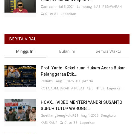
Zamzami
Jul 5, 2024
Lampung
KAB. PESAWARAN
0
81
Laporkan
BERITA VIRAL
Minggu Ini
Bulan Ini
Semua Waktu
Prof. Yanto: Kekeliruan Hukum Acara Bukan
Pelanggaran Etik...
Redaksi
Aug 3, 2026
DKI Jakarta
KOTA ADM. JAKARTA PUSAT
0
39
Laporkan
HOAX..! VIDEO MENTERI YANDRI SUSANTO
SURUH TUTUP WARUNG...
GuetilangbengkuluPB1
Aug 4, 2026
Bengkulu
KAB. KAUR
0
35
Laporkan