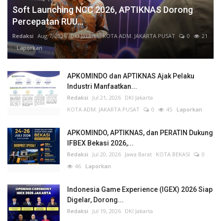
Soft Launching NCC 2026, APTIKNAS Dorong
Percepatan RUU...
Redaksi
Aug 7, 2026
DKI Jakarta
KOTA ADM. JAKARTA PUSAT
0
21
Laporkan
APKOMINDO dan APTIKNAS Ajak Pelaku
Industri Manfaatkan...
Redaksi
Jul 21, 2026
DKI Jakarta
KOTA ADM. JAKARTA PUSAT
0
45
Laporkan
APKOMINDO, APTIKNAS, dan PERATIN Dukung
IFBEX Bekasi 2026,...
Redaksi
Jul 20, 2026
Jawa Barat
KOTA BEKASI
0
46
Laporkan
Indonesia Game Experience (IGEX) 2026 Siap
Digelar, Dorong...
Redaksi
Jul 19, 2026
DKI Jakarta