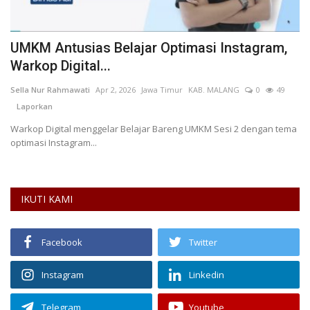
UMKM Antusias Belajar Optimasi Instagram,
P
Warkop Digital...
s
Sella Nur Rahmawati
Apr 2, 2026
Jawa Timur
KAB. MALANG
0
49
Pu
Laporkan
Warkop Digital menggelar Belajar Bareng UMKM Sesi 2 dengan tema
optimasi Instagram...
IKUTI KAMI
Facebook
Twitter
Instagram
Linkedin
Telegram
Youtube