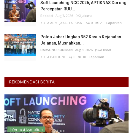
Soft Launching NCC 2026, APTIKNAS Dorong
Percepatan RUU...
Redaksi
Aug 7, 2026
DKI Jakarta
KOTA ADM. JAKARTA PUSAT
0
21
Laporkan
Polda Jabar Ungkap 352 Kasus Kejahatan
Jalanan, Musnahkan...
DARSONO BUDIMAN
Aug 8, 2026
Jawa Barat
KOTA BANDUNG
0
18
Laporkan
REKOMENDASI BERITA
Informasi Journalism