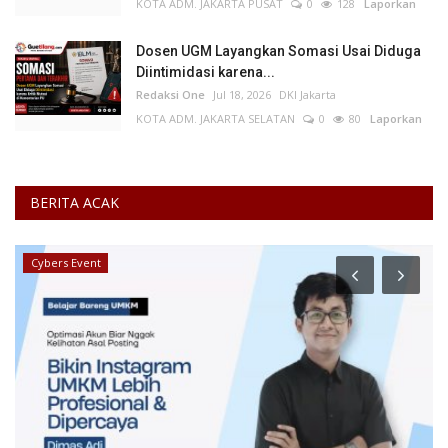
KOTA ADM. JAKARTA PUSAT
0
128
Laporkan
Dosen UGM Layangkan Somasi Usai Diduga
Diintimidasi karena...
Redaksi One
Jul 18, 2026
DKI Jakarta
KOTA ADM. JAKARTA SELATAN
0
80
Laporkan
BERITA ACAK
Cybers Event