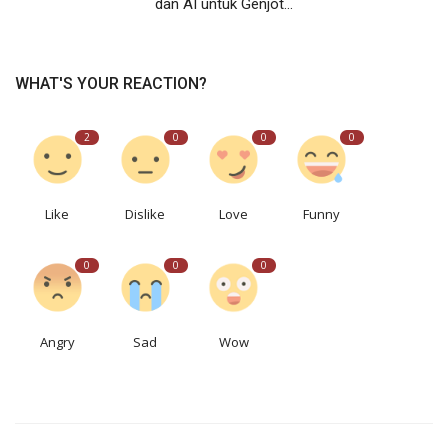
dan AI untuk Genjot...
WHAT'S YOUR REACTION?
2
0
0
0
Like
Dislike
Love
Funny
0
0
0
Angry
Sad
Wow