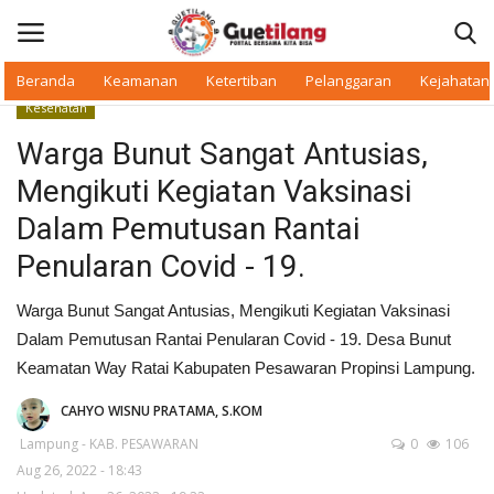
Beranda
Keamanan
Ketertiban
Pelanggaran
Kejahatan
Kesehatan
Masuk
Daftar
Warga Bunut Sangat Antusias,
Mengikuti Kegiatan Vaksinasi
Beranda
Dalam Pemutusan Rantai
Daerah
Penularan Covid - 19.
Makan Bergizi
Warga Bunut Sangat Antusias, Mengikuti Kegiatan Vaksinasi
Dalam Pemutusan Rantai Penularan Covid - 19. Desa Bunut
Warkop Digital
Keamatan Way Ratai Kabupaten Pesawaran Propinsi Lampung.
CAHYO WISNU PRATAMA, S.KOM
Pelanggaran
Lampung - KAB. PESAWARAN
0
106
Aug 26, 2022 - 18:43
Ketertiban