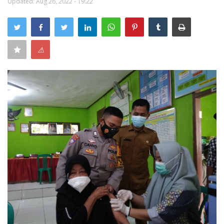
Updated: Aug 26, 2022 - 19:22
Keamanan
Kejahatan
⚠
Cybers Event
UMKM & Ekonomi Kreatif
Pekerja Migran Indonesia
Ekonomi
Pendidikan
Informasi Journalism
Olahraga