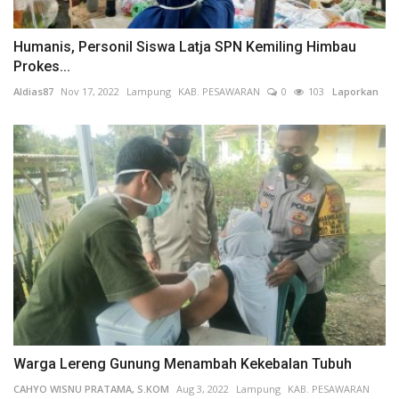
Humanis, Personil Siswa Latja SPN Kemiling Himbau
Prokes...
Aldias87
Nov 17, 2022
Lampung
KAB. PESAWARAN
0
103
Laporkan
Warga Lereng Gunung Menambah Kekebalan Tubuh
CAHYO WISNU PRATAMA, S.KOM
Aug 3, 2022
Lampung
KAB. PESAWARAN