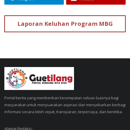
Laporan Keluhan
Program MBG
Portal berita yang memberikan kesempatan seluas-luasnya bagi
masyarakat untuk menyuarakan aspirasi dan menyebarkan berbagi
informasi secara lebih cepat, transparan, terpercaya, dan beretika.
Alamat Redaksi :