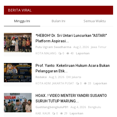
BERITA VIRAL
Minggu Ini
Bulan Ini
Semua Waktu
*HEBOH! Dr. Sri Untari Luncurkan "ASTARI"
Platform Aspirasi...
Putu Ugram Swadharma
Aug 2, 2026
Jawa Timur
KOTA MALANG
0
40
Laporkan
Prof. Yanto: Kekeliruan Hukum Acara Bukan
Pelanggaran Etik...
Redaksi
Aug 3, 2026
DKI Jakarta
KOTA ADM. JAKARTA PUSAT
0
33
Laporkan
HOAX..! VIDEO MENTERI YANDRI SUSANTO
SURUH TUTUP WARUNG...
GuetilangbengkuluPB1
Aug 4, 2026
Bengkulu
KAB. KAUR
0
29
Laporkan