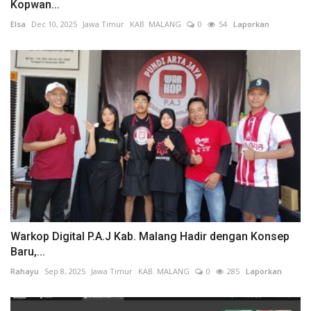
Kopwan...
Elsa
Dec 10, 2025
Jawa Timur
KAB. MALANG
0
54
Laporkan
Warkop Digital P.A.J Kab. Malang Hadir dengan Konsep
Baru,...
Rahayu
Sep 8, 2025
Jawa Timur
KAB. MALANG
0
285
Laporkan