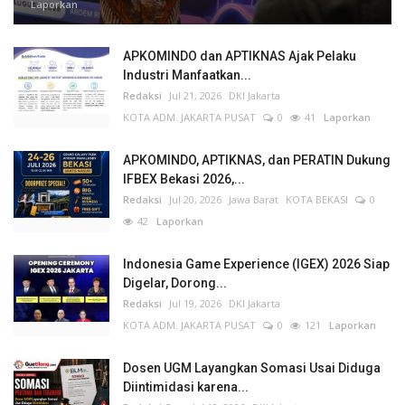
Laporkan
APKOMINDO dan APTIKNAS Ajak Pelaku
Industri Manfaatkan...
Redaksi
Jul 21, 2026
DKI Jakarta
KOTA ADM. JAKARTA PUSAT
0
41
Laporkan
APKOMINDO, APTIKNAS, dan PERATIN Dukung
IFBEX Bekasi 2026,...
Redaksi
Jul 20, 2026
Jawa Barat
KOTA BEKASI
0
42
Laporkan
Indonesia Game Experience (IGEX) 2026 Siap
Digelar, Dorong...
Redaksi
Jul 19, 2026
DKI Jakarta
KOTA ADM. JAKARTA PUSAT
0
121
Laporkan
Dosen UGM Layangkan Somasi Usai Diduga
Diintimidasi karena...