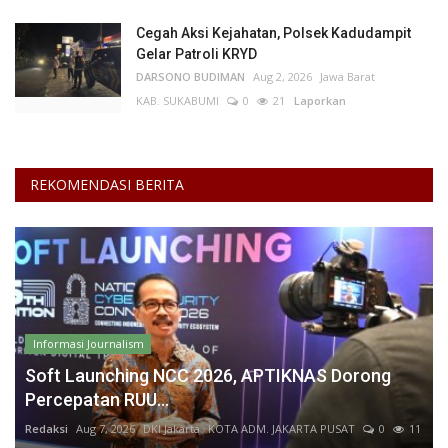
Cegah Aksi Kejahatan, Polsek Kadudampit
Gelar Patroli KRYD
DARSONO BUDIMAN
Aug 2, 2026
Jawa Barat
KAB. SUKABUMI
0
21
Laporkan
REKOMENDASI BERITA
Informasi Journalism
Soft Launching NCC 2026, APTIKNAS Dorong
Percepatan RUU...
Redaksi
Aug 7, 2026
DKI Jakarta
KOTA ADM. JAKARTA PUSAT
0
11