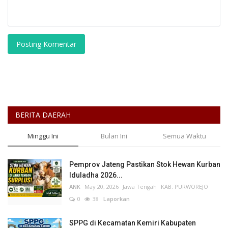
Posting Komentar
BERITA DAERAH
Minggu Ini
Bulan Ini
Semua Waktu
Pemprov Jateng Pastikan Stok Hewan Kurban
Iduladha 2026...
ANK
May 20, 2026
Jawa Tengah
KAB. PURWOREJO
0
38
Laporkan
SPPG di Kecamatan Kemiri Kabupaten