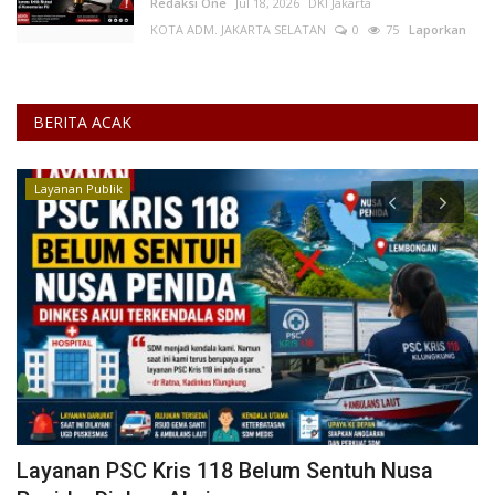
Redaksi One
Jul 18, 2026
DKI Jakarta
KOTA ADM. JAKARTA SELATAN
0
75
Laporkan
BERITA ACAK
Layanan Publik
Layanan PSC Kris 118 Belum Sentuh Nusa
C