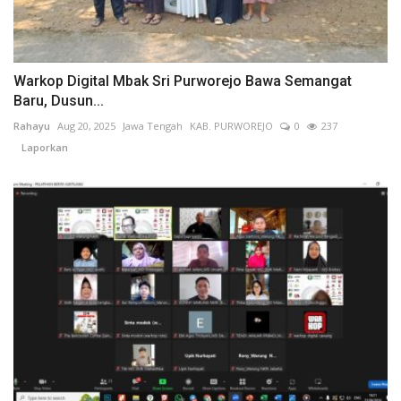
Warkop Digital Mbak Sri Purworejo Bawa Semangat
Baru, Dusun...
Rahayu
Aug 20, 2025
Jawa Tengah
KAB. PURWOREJO
0
237
Laporkan