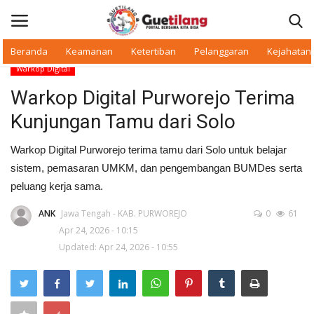
Beranda
Keamanan
Ketertiban
Pelanggaran
Kejahatan
Warkop Digital
Masuk
Daftar
Warkop Digital Purworejo Terima
Kunjungan Tamu dari Solo
Beranda
Warkop Digital Purworejo terima tamu dari Solo untuk belajar
Daerah
sistem, pemasaran UMKM, dan pengembangan BUMDes serta
peluang kerja sama.
Makan Bergizi
ANK
Jawa Tengah - KAB. PURWOREJO
0
61
Apr 24, 2026 - 10:15
Warkop Digital
Updated: Apr 24, 2026 - 10:55
Pelanggaran
Ketertiban