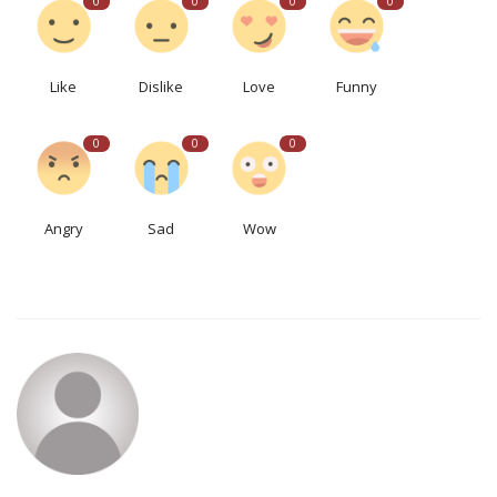
0
0
0
0
Like
Dislike
Love
Funny
0
0
0
Angry
Sad
Wow