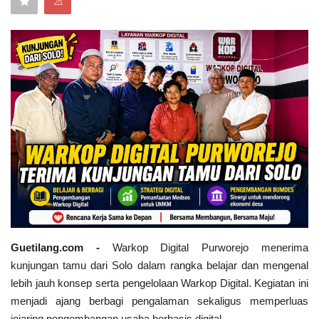
⚠
Keamanan
Kejahatan
Cybers Event
UMKM & Ekonomi Kreatif
Pekerja Migran Indonesia
Ekonomi
Pendidikan
Guetilang.com -
Warkop Digital Purworejo menerima
kunjungan tamu dari Solo dalam rangka belajar dan mengenal
Informasi Journalism
lebih jauh konsep serta pengelolaan Warkop Digital. Kegiatan ini
menjadi ajang berbagi pengalaman sekaligus memperluas
Olahraga
jejaring pengembangan usaha berbasis digital.