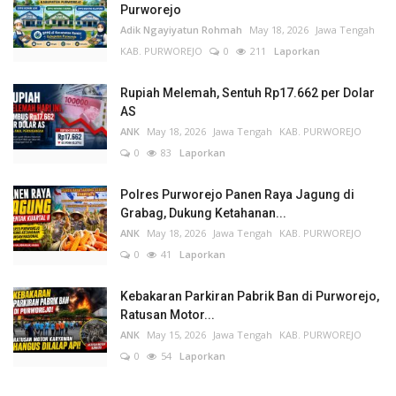
Purworejo
Adik Ngayiyatun Rohmah
May 18, 2026
Jawa Tengah
KAB. PURWOREJO
0
211
Laporkan
Rupiah Melemah, Sentuh Rp17.662 per Dolar
AS
ANK
May 18, 2026
Jawa Tengah
KAB. PURWOREJO
0
83
Laporkan
Polres Purworejo Panen Raya Jagung di
Grabag, Dukung Ketahanan...
ANK
May 18, 2026
Jawa Tengah
KAB. PURWOREJO
0
41
Laporkan
Kebakaran Parkiran Pabrik Ban di Purworejo,
Ratusan Motor...
ANK
May 15, 2026
Jawa Tengah
KAB. PURWOREJO
0
54
Laporkan