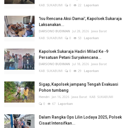
KAB. SUKABUMI
0
22
Laporkan
'Isu Rencana Aksi Damai', Kapolsek Sukaraja
Laksanakan...
DARSONO BUDIMAN
Jul 28, 2026
Jawa Barat
KAB. SUKABUMI
0
53
Laporkan
Kapolsek Sukaraja Hadiri Milad Ke -9
Persatuan Petani Suryakencana...
DARSONO BUDIMAN
Jul 18, 2026
Jawa Barat
KAB. SUKABUMI
0
29
Laporkan
Sigap, Kapolsek jampang Tengah Evakuasi
Pohon tumbang
Hendri
Jan 16, 2026
Jawa Barat
KAB. SUKABUMI
0
67
Laporkan
Dalam Rangka Ops Lilin Lodaya 2025, Polsek
Cisaat Intensifkan...