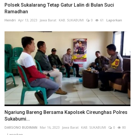
Polsek Sukalarang Tetap Gatur Lalin di Bulan Suci
Ramadhan
Hendri
Apr 13, 2023
Jawa Barat
KAB. SUKABUMI
0
61
Laporkan
Ngariung Bareng Bersama Kapolsek Cireunghas Polres
Sukabumi...
DARSONO BUDIMAN
Mar 16, 2023
Jawa Barat
KAB. SUKABUMI
0
80
Laporkan