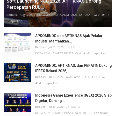
Soft Launching NCC 2026, APTIKNAS Dorong
Percepatan RUU...
Redaksi
Aug 7, 2026
DKI Jakarta
KOTA ADM. JAKARTA PUSAT
0
17
Laporkan
APKOMINDO dan APTIKNAS Ajak Pelaku
Industri Manfaatkan...
Redaksi
Jul 21, 2026
DKI Jakarta
KOTA ADM. JAKARTA PUSAT
0
44
Laporkan
APKOMINDO, APTIKNAS, dan PERATIN Dukung
IFBEX Bekasi 2026,...
Redaksi
Jul 20, 2026
Jawa Barat
KOTA BEKASI
0
43
Laporkan
Indonesia Game Experience (IGEX) 2026 Siap
Digelar, Dorong...
Redaksi
Jul 19, 2026
DKI Jakarta
KOTA ADM. JAKARTA PUSAT
0
125
Laporkan