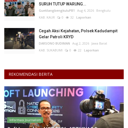
SURUH TUTUP WARUNG...
GuetilangbengkuluPB1
Aug 4, 2026
Bengkulu
KAB. KAUR
0
32
Laporkan
Cegah Aksi Kejahatan, Polsek Kadudampit
Gelar Patroli KRYD
DARSONO BUDIMAN
Aug 2, 2026
Jawa Barat
KAB. SUKABUMI
0
22
Laporkan
REKOMENDASI BERITA
Informasi Journalism