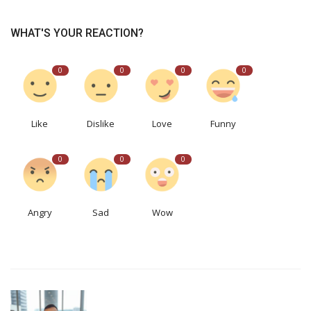
WHAT'S YOUR REACTION?
0
0
0
0
Like
Dislike
Love
Funny
0
0
0
Angry
Sad
Wow