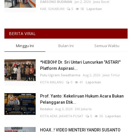
DARSONO BUDIMAN
Jan 2, 2026
Jawa Barat
KAB. SUKABUMI
0
58
Laporkan
BERITA VIRAL
Minggu Ini
Bulan Ini
Semua Waktu
*HEBOH! Dr. Sri Untari Luncurkan "ASTARI"
Platform Aspirasi...
Putu Ugram Swadharma
Aug 2, 2026
Jawa Timur
KOTA MALANG
0
41
Laporkan
Prof. Yanto: Kekeliruan Hukum Acara Bukan
Pelanggaran Etik...
Redaksi
Aug 3, 2026
DKI Jakarta
KOTA ADM. JAKARTA PUSAT
0
36
Laporkan
HOAX..! VIDEO MENTERI YANDRI SUSANTO