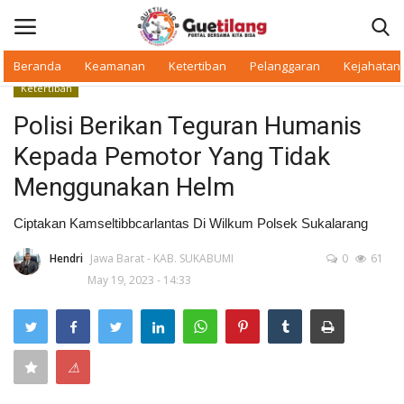
Beranda
Keamanan
Ketertiban
Pelanggaran
Kejahatan
Ketertiban
Masuk
Daftar
Polisi Berikan Teguran Humanis
Kepada Pemotor Yang Tidak
Beranda
Menggunakan Helm
Daerah
Ciptakan Kamseltibbcarlantas Di Wilkum Polsek Sukalarang
Makan Bergizi
Hendri
Jawa Barat - KAB. SUKABUMI
0
61
May 19, 2023 - 14:33
Warkop Digital
Pelanggaran
⚠
Ketertiban