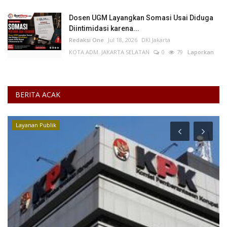
Dosen UGM Layangkan Somasi Usai Diduga
Diintimidasi karena...
Redaksi One
Jul 18, 2026
DKI Jakarta
KOTA ADM. JAKARTA SELATAN
0
79
Laporkan
BERITA ACAK
Layanan Publik