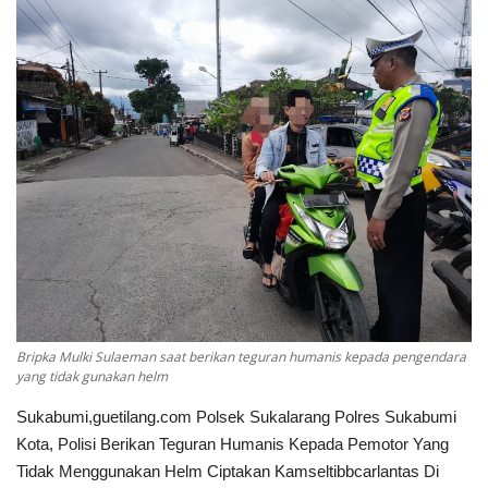
Keamanan
Kejahatan
Cybers Event
UMKM & Ekonomi Kreatif
Pekerja Migran Indonesia
Ekonomi
Bripka Mulki Sulaeman saat berikan teguran humanis kepada pengendara
Pendidikan
yang tidak gunakan helm
Sukabumi,guetilang.com Polsek Sukalarang Polres Sukabumi
Informasi Journalism
Kota, Polisi Berikan Teguran Humanis Kepada Pemotor Yang
Tidak Menggunakan Helm Ciptakan Kamseltibbcarlantas Di
Olahraga