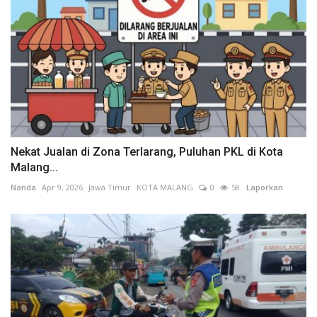
Nekat Jualan di Zona Terlarang, Puluhan PKL di Kota
Malang...
Nanda
Apr 9, 2026
Jawa Timur
KOTA MALANG
0
58
Laporkan