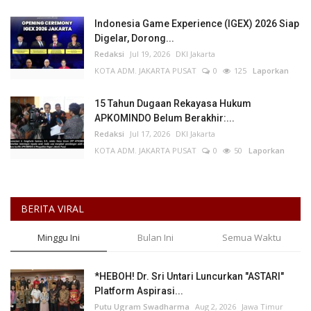
Indonesia Game Experience (IGEX) 2026 Siap
Digelar, Dorong...
Redaksi
Jul 19, 2026
DKI Jakarta
KOTA ADM. JAKARTA PUSAT
0
125
Laporkan
15 Tahun Dugaan Rekayasa Hukum
APKOMINDO Belum Berakhir:...
Redaksi
Jul 17, 2026
DKI Jakarta
KOTA ADM. JAKARTA PUSAT
0
50
Laporkan
BERITA VIRAL
Minggu Ini
Bulan Ini
Semua Waktu
*HEBOH! Dr. Sri Untari Luncurkan "ASTARI"
Platform Aspirasi...
Putu Ugram Swadharma
Aug 2, 2026
Jawa Timur