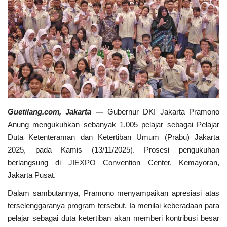
Keamanan
Kejahatan
Cybers Event
UMKM & Ekonomi Kreatif
Guetilang.com, Jakarta
—
Gubernur DKI Jakarta Pramono
Pekerja Migran Indonesia
Anung mengukuhkan sebanyak 1.005 pelajar sebagai Pelajar
Duta Ketenteraman dan Ketertiban Umum (Prabu) Jakarta
Ekonomi
2025, pada Kamis (13/11/2025). Prosesi pengukuhan
berlangsung di JIEXPO Convention Center, Kemayoran,
Pendidikan
Jakarta Pusat.
Dalam sambutannya, Pramono menyampaikan apresiasi atas
Informasi Journalism
terselenggaranya program tersebut. Ia menilai keberadaan para
pelajar sebagai duta ketertiban akan memberi kontribusi besar
Olahraga