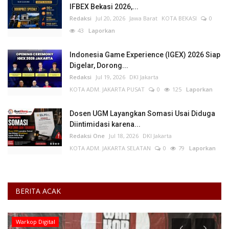
IFBEX Bekasi 2026,...
Redaksi
Jul 20, 2026
Jawa Barat
KOTA BEKASI
0
43
Laporkan
Indonesia Game Experience (IGEX) 2026 Siap
Digelar, Dorong...
Redaksi
Jul 19, 2026
DKI Jakarta
KOTA ADM. JAKARTA PUSAT
0
125
Laporkan
Dosen UGM Layangkan Somasi Usai Diduga
Diintimidasi karena...
Redaksi One
Jul 18, 2026
DKI Jakarta
KOTA ADM. JAKARTA SELATAN
0
79
Laporkan
BERITA ACAK
Warkop Digital