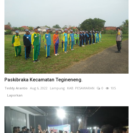
Paskibraka Kecamatan Tegineneng.
Teddy Arantio
Aug 6, 2022
Lampung
KAB. PESAWARAN
0
105
Laporkan