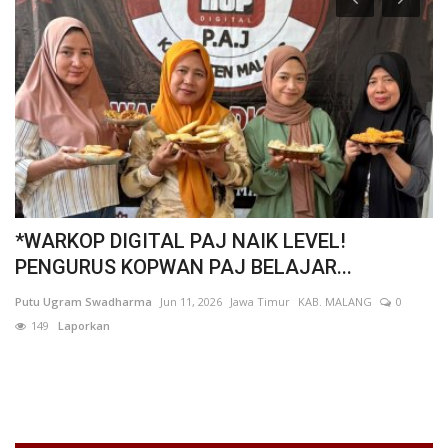
*WARKOP DIGITAL PAJ NAIK LEVEL!
P
PENGURUS KOPWAN PAJ BELAJAR...
S
Putu Ugram Swadharma
Jun 11, 2026
Jawa Timur
KAB. MALANG
0
Ag
149
Laporkan
L