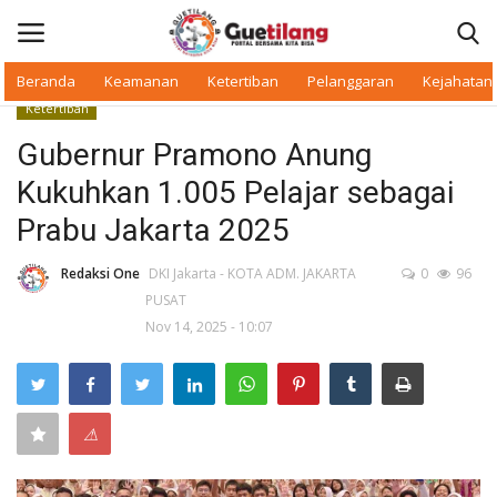
Beranda
Keamanan
Ketertiban
Pelanggaran
Kejahatan
Ketertiban
Masuk
Daftar
Gubernur Pramono Anung
Kukuhkan 1.005 Pelajar sebagai
Beranda
Prabu Jakarta 2025
Daerah
Redaksi One
DKI Jakarta - KOTA ADM. JAKARTA
0
96
PUSAT
Makan Bergizi
Nov 14, 2025 - 10:07
Warkop Digital
Pelanggaran
⚠
Ketertiban