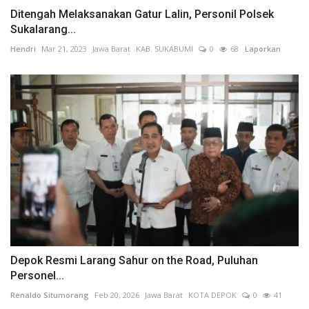
Ditengah Melaksanakan Gatur Lalin, Personil Polsek
Sukalarang...
Hendri
Mar 21, 2023
Jawa Barat
KAB. SUKABUMI
0
68
Laporkan
Depok Resmi Larang Sahur on the Road, Puluhan
Personel...
Renaldo Situmorang
Feb 20, 2026
Jawa Barat
KOTA DEPOK
0
41