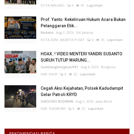
KOTA MALANG
0
41
Laporkan
Prof. Yanto: Kekeliruan Hukum Acara Bukan
Pelanggaran Etik...
Redaksi
Aug 3, 2026
DKI Jakarta
KOTA ADM. JAKARTA PUSAT
0
36
Laporkan
HOAX..! VIDEO MENTERI YANDRI SUSANTO
SURUH TUTUP WARUNG...
GuetilangbengkuluPB1
Aug 4, 2026
Bengkulu
KAB. KAUR
0
32
Laporkan
Cegah Aksi Kejahatan, Polsek Kadudampit
Gelar Patroli KRYD
DARSONO BUDIMAN
Aug 2, 2026
Jawa Barat
KAB. SUKABUMI
0
22
Laporkan
REKOMENDASI BERITA