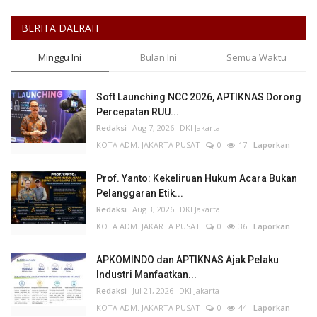
BERITA DAERAH
Minggu Ini
Bulan Ini
Semua Waktu
Soft Launching NCC 2026, APTIKNAS Dorong
Percepatan RUU...
Redaksi
Aug 7, 2026
DKI Jakarta
KOTA ADM. JAKARTA PUSAT
0
17
Laporkan
Prof. Yanto: Kekeliruan Hukum Acara Bukan
Pelanggaran Etik...
Redaksi
Aug 3, 2026
DKI Jakarta
KOTA ADM. JAKARTA PUSAT
0
36
Laporkan
APKOMINDO dan APTIKNAS Ajak Pelaku
Industri Manfaatkan...
Redaksi
Jul 21, 2026
DKI Jakarta
KOTA ADM. JAKARTA PUSAT
0
44
Laporkan