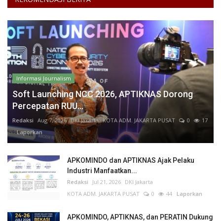
Informasi Journalism
Soft Launching NCC 2026, APTIKNAS Dorong
Percepatan RUU...
Redaksi
Aug 7, 2026
DKI Jakarta
KOTA ADM. JAKARTA PUSAT
0
17
Laporkan
APKOMINDO dan APTIKNAS Ajak Pelaku
Industri Manfaatkan...
Redaksi
Jul 21, 2026
DKI Jakarta
KOTA ADM. JAKARTA PUSAT
0
44
Laporkan
APKOMINDO, APTIKNAS, dan PERATIN Dukung