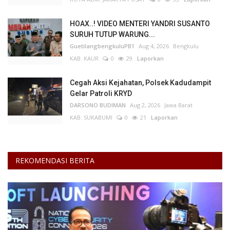
HOAX..! VIDEO MENTERI YANDRI SUSANTO
SURUH TUTUP WARUNG...
GuetilangbengkuluPB1
Aug 4, 2026
Bengkulu
KAB. KAUR
0
29
Laporkan
Cegah Aksi Kejahatan, Polsek Kadudampit
Gelar Patroli KRYD
DARSONO BUDIMAN
Aug 2, 2026
Jawa Barat
KAB. SUKABUMI
0
21
Laporkan
REKOMENDASI BERITA