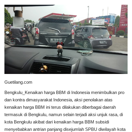
Keamanan
Kejahatan
Cybers Event
UMKM & Ekonomi Kreatif
Pekerja Migran Indonesia
Guetilang.com
Ekonomi
Bengkulu_Kenaikan harga BBM di Indonesia menimbulkan pro
dan kontra dimasyarakat Indonesia, aksi penolakan atas
Pendidikan
kenaikan harga BBM ini terus dilakukan diberbagai daerah
termasuk di Bengkulu, namun selain terjadi aksi unjuk rasa, di
Informasi Journalism
kota Bengkulu akibat dari kenaikan harga BBM subsidi
menyebabkan antrian panjang disejumlah SPBU diwilayah kota
Olahraga