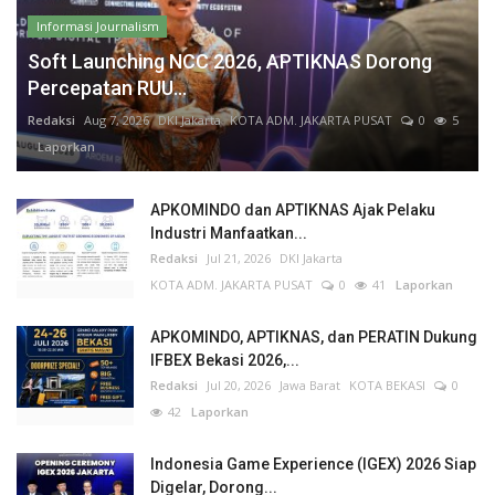
Informasi Journalism
Soft Launching NCC 2026, APTIKNAS Dorong
Percepatan RUU...
Redaksi
Aug 7, 2026
DKI Jakarta
KOTA ADM. JAKARTA PUSAT
0
5
Laporkan
APKOMINDO dan APTIKNAS Ajak Pelaku
Industri Manfaatkan...
Redaksi
Jul 21, 2026
DKI Jakarta
KOTA ADM. JAKARTA PUSAT
0
41
Laporkan
APKOMINDO, APTIKNAS, dan PERATIN Dukung
IFBEX Bekasi 2026,...
Redaksi
Jul 20, 2026
Jawa Barat
KOTA BEKASI
0
42
Laporkan
Indonesia Game Experience (IGEX) 2026 Siap
Digelar, Dorong...