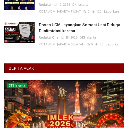
Redaksi
Jul 19, 2026
DKI Jakarta
KOTA ADM. JAKARTA PUSAT
0
120
Laporkan
Dosen UGM Layangkan Somasi Usai Diduga
Diintimidasi karena...
Redaksi One
Jul 18, 2026
DKI Jakarta
KOTA ADM. JAKARTA SELATAN
0
75
Laporkan
BERITA ACAK
DKI Jakarta