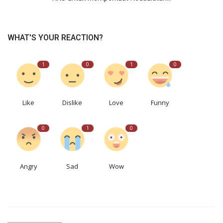
WHAT'S YOUR REACTION?
1
0
1
0
Like
Dislike
Love
Funny
0
1
0
Angry
Sad
Wow