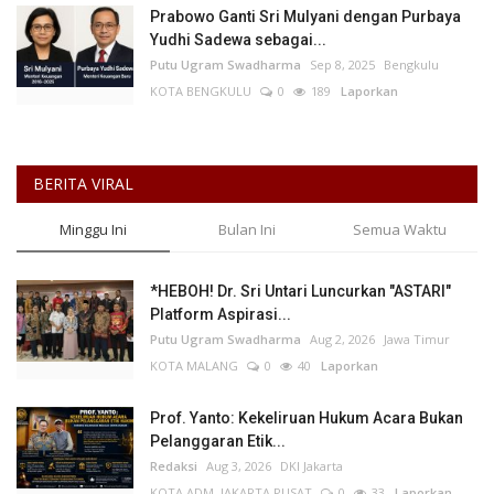
Prabowo Ganti Sri Mulyani dengan Purbaya
Yudhi Sadewa sebagai...
Putu Ugram Swadharma
Sep 8, 2025
Bengkulu
KOTA BENGKULU
0
189
Laporkan
BERITA VIRAL
Minggu Ini
Bulan Ini
Semua Waktu
*HEBOH! Dr. Sri Untari Luncurkan "ASTARI"
Platform Aspirasi...
Putu Ugram Swadharma
Aug 2, 2026
Jawa Timur
KOTA MALANG
0
40
Laporkan
Prof. Yanto: Kekeliruan Hukum Acara Bukan
Pelanggaran Etik...
Redaksi
Aug 3, 2026
DKI Jakarta
KOTA ADM. JAKARTA PUSAT
0
33
Laporkan