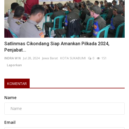
Satlinmas Cikondang Siap Amankan Pilkada 2024,
Penjabat...
INDRA W N
Jul 28, 2024
Jawa Barat
KOTA SUKABUMI
0
151
Laporkan
KOMENTAR
Name
Email