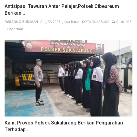
Antisipasi Tawuran Antar Pelajar,Polsek Cibeureum
Berikan...
DARSONO BUDIMAN
Aug 22, 2023
Jawa Barat
KOTA SUKABUMI
0
106
Laporkan
Kanit Provos Polsek Sukalarang Berikan Pengarahan
Terhadap...