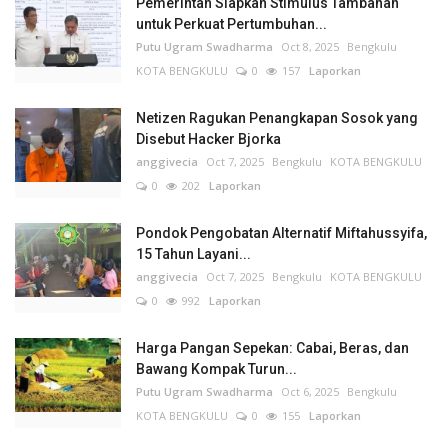
Pemerintah Siapkan Stimulus Tambahan
untuk Perkuat Pertumbuhan...
Putu Ugram Swadharma
Oct 8, 2025
Bengkulu
KOTA BENGKULU
0
157
Laporkan
Netizen Ragukan Penangkapan Sosok yang
Disebut Hacker Bjorka
anggivecia
Oct 7, 2025
Bengkulu
KOTA BENGKULU
0
202
Laporkan
Pondok Pengobatan Alternatif Miftahussyifa,
15 Tahun Layani...
anggivecia
Oct 7, 2025
Bengkulu
KOTA BENGKULU
0
992
Laporkan
Harga Pangan Sepekan: Cabai, Beras, dan
Bawang Kompak Turun...
Putu Ugram Swadharma
Oct 6, 2025
Bengkulu
KOTA BENGKULU
0
155
Laporkan