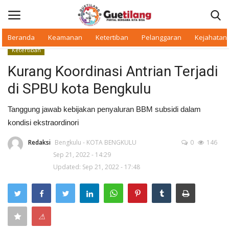
Beranda
Keamanan
Ketertiban
Pelanggaran
Kejahatan
Ketertiban
Masuk
Daftar
Kurang Koordinasi Antrian Terjadi
di SPBU kota Bengkulu
Beranda
Tanggung jawab kebijakan penyaluran BBM subsidi dalam
Daerah
kondisi ekstraordinori
Makan Bergizi
Redaksi
Bengkulu - KOTA BENGKULU
0
146
Sep 21, 2022 - 14:29
Updated: Sep 21, 2022 - 17:48
Warkop Digital
Pelanggaran
⚠
Ketertiban