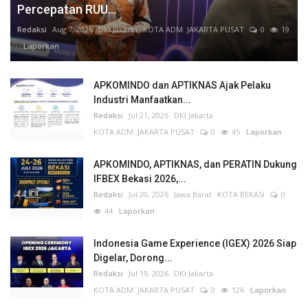
Percepatan RUU...
Redaksi
Aug 7, 2026
DKI Jakarta
KOTA ADM. JAKARTA PUSAT
0
19
Laporkan
APKOMINDO dan APTIKNAS Ajak Pelaku
Industri Manfaatkan...
Redaksi
Jul 21, 2026
DKI Jakarta
KOTA ADM. JAKARTA PUSAT
0
45
Laporkan
APKOMINDO, APTIKNAS, dan PERATIN Dukung
IFBEX Bekasi 2026,...
Redaksi
Jul 20, 2026
Jawa Barat
KOTA BEKASI
0
44
Laporkan
Indonesia Game Experience (IGEX) 2026 Siap
Digelar, Dorong...
Redaksi
Jul 19, 2026
DKI Jakarta
KOTA ADM. JAKARTA PUSAT
0
126
Laporkan