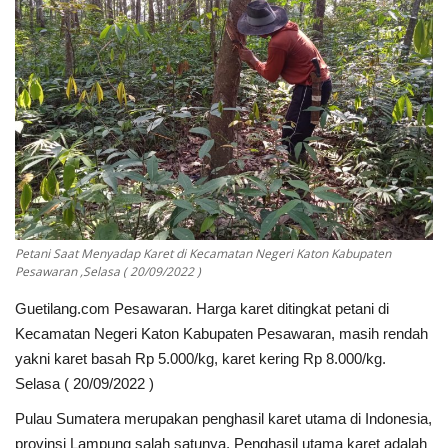
Keamanan
Kejahatan
Cybers Event
UMKM & Ekonomi Kreatif
Pekerja Migran Indonesia
Petani Saat Menyadap Karet di Kecamatan Negeri Katon Kabupaten
Pesawaran ,Selasa ( 20/09/2022 )
Ekonomi
Guetilang.com Pesawaran. Harga karet ditingkat petani di
Kecamatan Negeri Katon Kabupaten Pesawaran, masih rendah
Pendidikan
yakni karet basah Rp 5.000/kg, karet kering Rp 8.000/kg.
Selasa ( 20/09/2022 )
Informasi Journalism
Pulau Sumatera merupakan penghasil karet utama di Indonesia,
Olahraga
provinsi Lampung salah satunya. Penghasil utama karet adalah