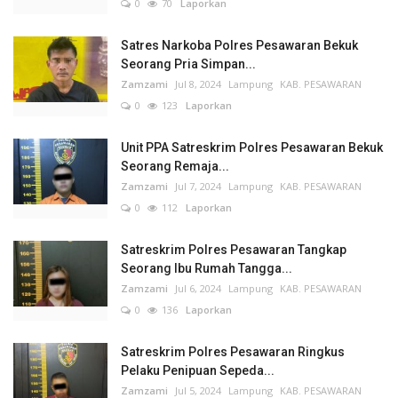
0
70
Laporkan
Satres Narkoba Polres Pesawaran Bekuk
Seorang Pria Simpan...
Zamzami
Jul 8, 2024
Lampung
KAB. PESAWARAN
0
123
Laporkan
Unit PPA Satreskrim Polres Pesawaran Bekuk
Seorang Remaja...
Zamzami
Jul 7, 2024
Lampung
KAB. PESAWARAN
0
112
Laporkan
Satreskrim Polres Pesawaran Tangkap
Seorang Ibu Rumah Tangga...
Zamzami
Jul 6, 2024
Lampung
KAB. PESAWARAN
0
136
Laporkan
Satreskrim Polres Pesawaran Ringkus
Pelaku Penipuan Sepeda...
Zamzami
Jul 5, 2024
Lampung
KAB. PESAWARAN