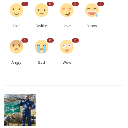
1
0
0
0
Like
Dislike
Love
Funny
0
0
0
Angry
Sad
Wow