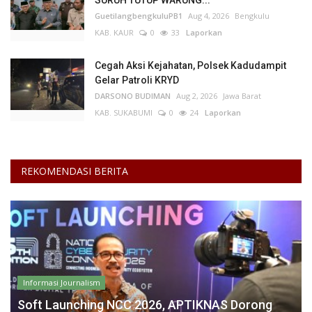
SURUH TUTUP WARUNG...
GuetilangbengkuluPB1
Aug 4, 2026
Bengkulu
KAB. KAUR
0
33
Laporkan
Cegah Aksi Kejahatan, Polsek Kadudampit
Gelar Patroli KRYD
DARSONO BUDIMAN
Aug 2, 2026
Jawa Barat
KAB. SUKABUMI
0
24
Laporkan
REKOMENDASI BERITA
Informasi Journalism
Soft Launching NCC 2026, APTIKNAS Dorong