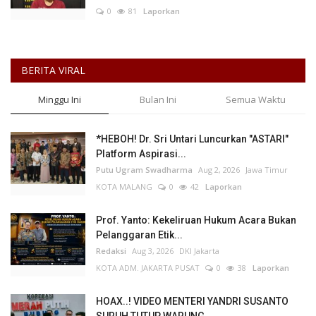
0
81
Laporkan
BERITA VIRAL
Minggu Ini
Bulan Ini
Semua Waktu
*HEBOH! Dr. Sri Untari Luncurkan "ASTARI"
Platform Aspirasi...
Putu Ugram Swadharma
Aug 2, 2026
Jawa Timur
KOTA MALANG
0
42
Laporkan
Prof. Yanto: Kekeliruan Hukum Acara Bukan
Pelanggaran Etik...
Redaksi
Aug 3, 2026
DKI Jakarta
KOTA ADM. JAKARTA PUSAT
0
38
Laporkan
HOAX..! VIDEO MENTERI YANDRI SUSANTO