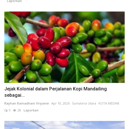
Laporkan
Jejak Kolonial dalam Perjalanan Kopi Mandailing
sebagai...
Rayhan Ramadhani Vriyanie
Apr 10, 2026
Sumatera Utara
KOTA MEDAN
0
28
Laporkan