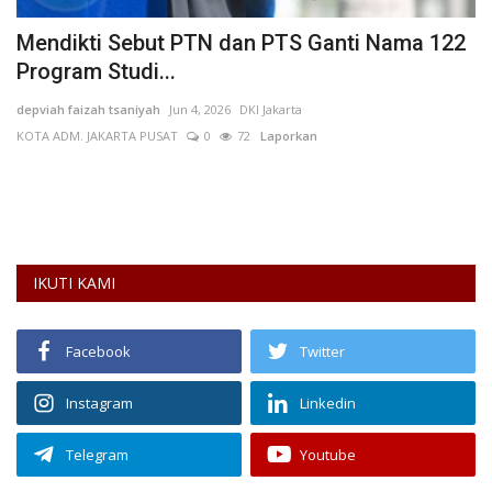
Mendikti Sebut PTN dan PTS Ganti Nama 122
G
Program Studi...
L
depviah faizah tsaniyah
Jun 4, 2026
DKI Jakarta
de
KOTA ADM. JAKARTA PUSAT
0
72
Laporkan
L
Pi
Me
IKUTI KAMI
Facebook
Twitter
Instagram
Linkedin
Telegram
Youtube