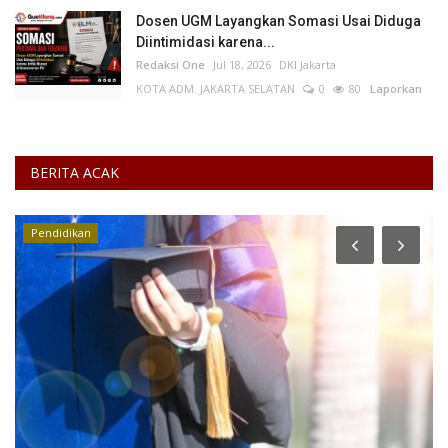
Dosen UGM Layangkan Somasi Usai Diduga
Diintimidasi karena...
Redaksi One
Jul 18, 2026
DKI Jakarta
KOTA ADM. JAKARTA SELATAN
0
80
Laporkan
BERITA ACAK
Pendidikan