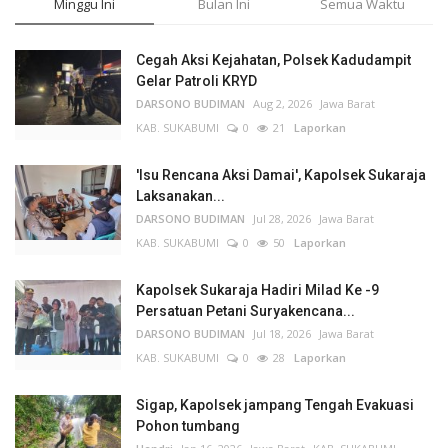
Minggu Ini
Bulan Ini
Semua Waktu
Cegah Aksi Kejahatan, Polsek Kadudampit
Gelar Patroli KRYD
DARSONO BUDIMAN
Aug 2, 2026
Jawa Barat
KAB. SUKABUMI
0
21
Laporkan
'Isu Rencana Aksi Damai', Kapolsek Sukaraja
Laksanakan...
DARSONO BUDIMAN
Jul 28, 2026
Jawa Barat
KAB. SUKABUMI
0
50
Laporkan
Kapolsek Sukaraja Hadiri Milad Ke -9
Persatuan Petani Suryakencana...
DARSONO BUDIMAN
Jul 18, 2026
Jawa Barat
KAB. SUKABUMI
0
28
Laporkan
Sigap, Kapolsek jampang Tengah Evakuasi
Pohon tumbang