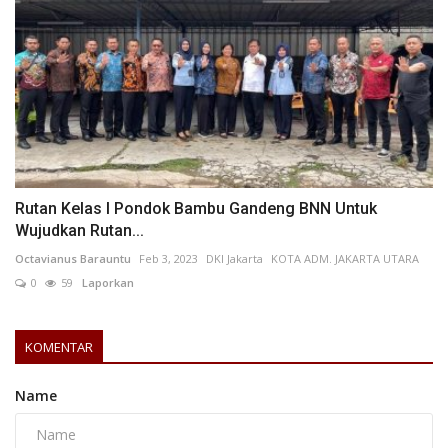
Rutan Kelas I Pondok Bambu Gandeng BNN Untuk
Wujudkan Rutan...
Octavianus Barauntu
Feb 3, 2023
DKI Jakarta
KOTA ADM. JAKARTA UTARA
0
59
Laporkan
KOMENTAR
Name