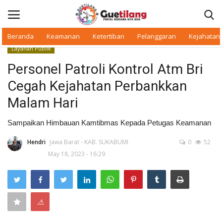
Beranda
Keamanan
Ketertiban
Pelanggaran
Kejahatan
Layanan Publik
Masuk
Daftar
Personel Patroli Kontrol Atm Bri
Cegah Kejahatan Perbankkan
Beranda
Malam Hari
Daerah
Sampaikan Himbauan Kamtibmas Kepada Petugas Keamanan
Makan Bergizi
Hendri
Jawa Barat - KAB. SUKABUMI
0
52
May 18, 2023 - 16:29
Warkop Digital
Pelanggaran
⚠
Ketertiban