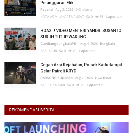
Pelanggaran Etik...
Redaksi
Aug 3, 2026
DKI Jakarta
KOTA ADM. JAKARTA PUSAT
0
33
Laporkan
HOAX..! VIDEO MENTERI YANDRI SUSANTO
SURUH TUTUP WARUNG...
GuetilangbengkuluPB1
Aug 4, 2026
Bengkulu
KAB. KAUR
0
29
Laporkan
Cegah Aksi Kejahatan, Polsek Kadudampit
Gelar Patroli KRYD
DARSONO BUDIMAN
Aug 2, 2026
Jawa Barat
KAB. SUKABUMI
0
21
Laporkan
REKOMENDASI BERITA