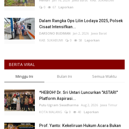
Hendri
Jan 16, 2026
Jawa Barat
KAB. SUKABUMI
0
67
Laporkan
Dalam Rangka Ops Lilin Lodaya 2025, Polsek
Cisaat Intensifkan...
DARSONO BUDIMAN
Jan 2, 2026
Jawa Barat
KAB. SUKABUMI
0
58
Laporkan
BERITA VIRAL
Minggu Ini
Bulan Ini
Semua Waktu
*HEBOH! Dr. Sri Untari Luncurkan "ASTARI"
Platform Aspirasi...
Putu Ugram Swadharma
Aug 2, 2026
Jawa Timur
KOTA MALANG
0
40
Laporkan
Prof. Yanto: Kekeliruan Hukum Acara Bukan