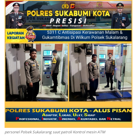
Keamanan
Kejahatan
Cybers Event
UMKM & Ekonomi Kreatif
Pekerja Migran Indonesia
Ekonomi
Pendidikan
Informasi Journalism
personel Polsek Sukalarang saat patroli Kontrol mesin ATM
Olahraga