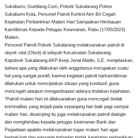
Sukabumi, Guetilang.Com, Polsek Sukalarang Polres
Kesehatan
Sukabumi Kota, Personel Patroli Kontrol Atm Bri Cegah
Kejahatan Perbankkan Malam Hari Sampaikan Himbauan
Kamtibmas Kepada Petugas Keamanan, Rabu (17/05/2023)
Layanan Publik
Malam.
Personel Patroli Polsek Sukalarang melaksanakan patroli di
Perempuan/Anak
obyek vital (Obvit) di wilayah Kecamatan Sukalarang.
Kapolsek Sukalarang AKP Asep Jenal Abidin, S.E. menjelaskan,
bahwa apa yang dilakukan oleh anggotanya merupakan suatu
hal yang sangat positif, karena kegiatan patroli harkamtibmas
dilakukan untuk menciptakan situasi yang kondusif, guna
mencegah ataupun mengantisipasi adanya tindakan kejahatan.
“Patroli malam hari ini dilaksanakan guna mencegah tindak
kriminalitas yang terjadi pada sepanjang hari baik pagi sampai
malam hari, disamping itu juga melaksanakan patroli dialogis
dan menghimbau kepada petugas keamanan Bank dan
Pegadaian apabila melaksanakan tugas malam hari agar
berhati-hati dan waspada terhadap tindak kejahatan perbankkan