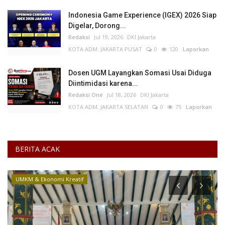
Indonesia Game Experience (IGEX) 2026 Siap
Digelar, Dorong...
Redaksi
Jul 19, 2026
DKI Jakarta
KOTA ADM. JAKARTA PUSAT
0
120
Laporkan
Dosen UGM Layangkan Somasi Usai Diduga
Diintimidasi karena...
Redaksi One
Jul 18, 2026
DKI Jakarta
KOTA ADM. JAKARTA SELATAN
0
75
Laporkan
BERITA ACAK
UMKM & Ekonomi Kreatif