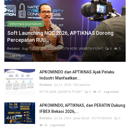
Informasi Journalism
Soft Launching NCC 2026, APTIKNAS Dorong
Percepatan RUU...
Redaksi
Aug 7, 2026
DKI Jakarta
KOTA ADM. JAKARTA PUSAT
0
5
Laporkan
APKOMINDO dan APTIKNAS Ajak Pelaku
Industri Manfaatkan...
Redaksi
Jul 21, 2026
DKI Jakarta
KOTA ADM. JAKARTA PUSAT
0
41
Laporkan
APKOMINDO, APTIKNAS, dan PERATIN Dukung
IFBEX Bekasi 2026,...
Redaksi
Jul 20, 2026
Jawa Barat
KOTA BEKASI
0
42
Laporkan