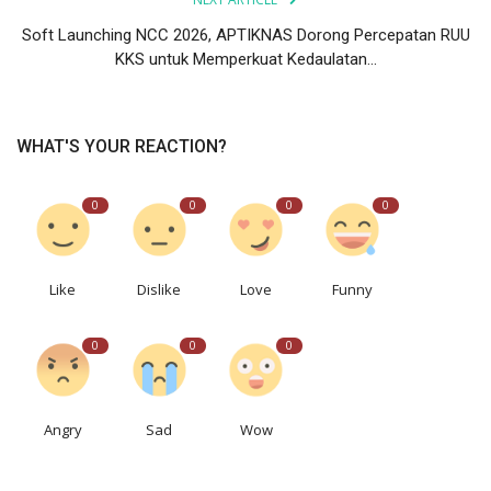
Soft Launching NCC 2026, APTIKNAS Dorong Percepatan RUU
KKS untuk Memperkuat Kedaulatan...
WHAT'S YOUR REACTION?
0
0
0
0
Like
Dislike
Love
Funny
0
0
0
Angry
Sad
Wow