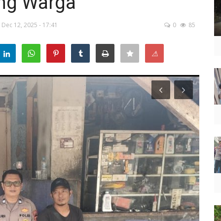
ng Warga
Dec 12, 2025 - 17:41
0
85
⚠