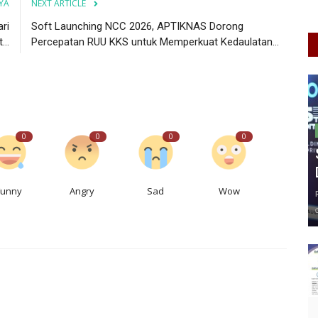
YA
NEXT ARTICLE
ari
Soft Launching NCC 2026, APTIKNAS Dorong
..
Percepatan RUU KKS untuk Memperkuat Kedaulatan...
0
0
0
0
Funny
Angry
Sad
Wow