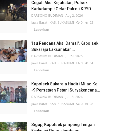
Cegah Aksi Kejahatan, Polsek
Kadudampit Gelar Patroli KRYD
DARSONO BUDIMAN
Aug 2, 2026
Jawa Barat
KAB. SUKABUMI
0
22
Laporkan
'Isu Rencana Aksi Damai', Kapolsek
Sukaraja Laksanakan...
DARSONO BUDIMAN
Jul 28, 2026
Jawa Barat
KAB. SUKABUMI
0
51
Laporkan
Kapolsek Sukaraja Hadiri Milad Ke
-9 Persatuan Petani Suryakencana...
DARSONO BUDIMAN
Jul 18, 2026
Jawa Barat
KAB. SUKABUMI
0
28
Laporkan
Sigap, Kapolsek jampang Tengah
Evakuasi Pohon tumbang