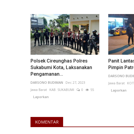
Pariwisata & Budaya
Polsek Cireunghas Polres
Panit Lanta
Sukabumi Kota, Laksanakan
Pimpin Patr
Pengamanan...
DARSONO BUD
DARSONO BUDIMAN
Dec 27, 2023
Jawa Barat
KOT
Jawa Barat
KAB. SUKABUMI
0
55
Laporkan
Lebaran Tenang di Jogja: 5 Hi
Laporkan
Gem Wisata Ramah Keluarga...
deviputrisnanida
Mar 26, 2026
DI Yogyakarta
KOMENTAR
KOTA YOGYAKARTA
0
193
Laporkan