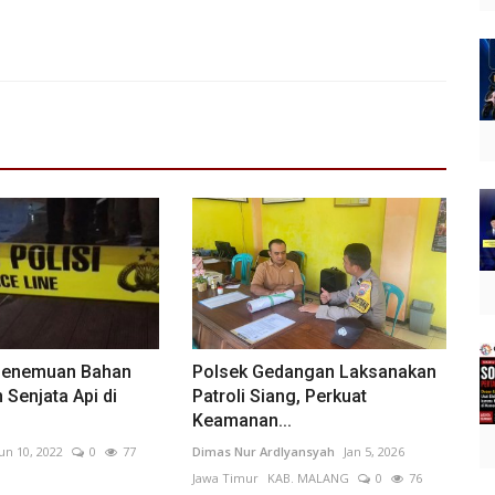
Penemuan Bahan
Polsek Gedangan Laksanakan
 Senjata Api di
Patroli Siang, Perkuat
Keamanan...
Jun 10, 2022
0
77
Dimas Nur Ardlyansyah
Jan 5, 2026
Jawa Timur
KAB. MALANG
0
76