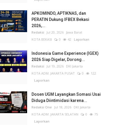
APKOMINDO, APTIKNAS, dan
PERATIN Dukung IFBEX Bekasi
2026,...
Redaksi
Jul 20, 2026
Jawa Barat
KOTA BEKASI
0
42
Laporkan
Indonesia Game Experience (IGEX)
2026 Siap Digelar, Dorong...
Redaksi
Jul 19, 2026
DKI Jakarta
KOTA ADM. JAKARTA PUSAT
0
122
Laporkan
Dosen UGM Layangkan Somasi Usai
Diduga Diintimidasi karena...
Redaksi One
Jul 18, 2026
DKI Jakarta
KOTA ADM. JAKARTA SELATAN
0
75
Laporkan