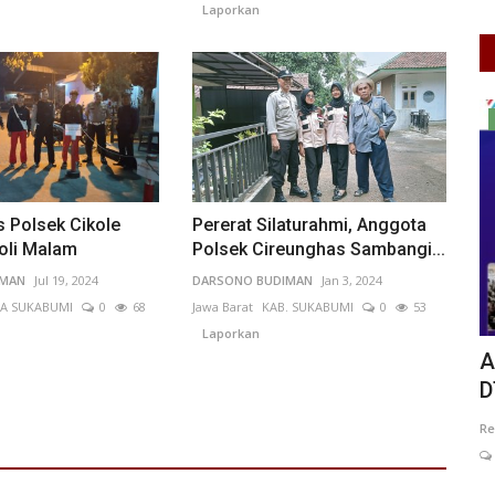
Laporkan
Informasi Journalism
s Polsek Cikole
Pererat Silaturahmi, Anggota
oli Malam
Polsek Cireunghas Sambangi...
IMAN
Jul 19, 2024
DARSONO BUDIMAN
Jan 3, 2024
A SUKABUMI
0
68
Jawa Barat
KAB. SUKABUMI
0
53
Laporkan
dden
APKOMINDO dan APTIKNAS Dukung
P
DTI-CX 2026, Perkuat Kolaborasi...
S
Redaksi
Jul 3, 2026
DKI Jakarta
KOTA ADM. JAKARTA PUSAT
Pu
0
48
Laporkan