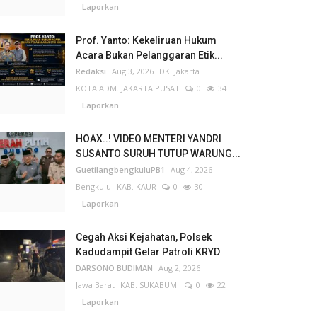
Laporkan
Prof. Yanto: Kekeliruan Hukum
Acara Bukan Pelanggaran Etik...
Redaksi
Aug 3, 2026
DKI Jakarta
KOTA ADM. JAKARTA PUSAT
0
34
Laporkan
HOAX..! VIDEO MENTERI YANDRI
SUSANTO SURUH TUTUP WARUNG...
GuetilangbengkuluPB1
Aug 4, 2026
Bengkulu
KAB. KAUR
0
30
Laporkan
Cegah Aksi Kejahatan, Polsek
Kadudampit Gelar Patroli KRYD
DARSONO BUDIMAN
Aug 2, 2026
Jawa Barat
KAB. SUKABUMI
0
22
Laporkan