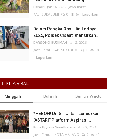
Hendri
Jan 16, 2026
Jawa Barat
KAB. SUKABUMI
0
67
Laporkan
Dalam Rangka Ops Lilin Lodaya
2025, Polsek Cisaat Intensifkan...
DARSONO BUDIMAN
Jan 2, 2026
Jawa Barat
KAB. SUKABUMI
0
58
Laporkan
BERITA VIRAL
Minggu Ini
Bulan Ini
Semua Waktu
*HEBOH! Dr. Sri Untari Luncurkan
"ASTARI" Platform Aspirasi...
Putu Ugram Swadharma
Aug 2, 2026
Jawa Timur
KOTA MALANG
0
40