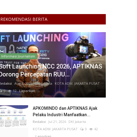
REKOMENDASI BERITA
Informasi Journalism
Soft Launching NCC 2026, APTIKNAS
Dorong Percepatan RUU...
Redaksi
Aug 7, 2026
DKI Jakarta
KOTA ADM. JAKARTA PUSAT
0
12
Laporkan
APKOMINDO dan APTIKNAS Ajak
Pelaku Industri Manfaatkan...
Redaksi
Jul 21, 2026
DKI Jakarta
KOTA ADM. JAKARTA PUSAT
0
42
Laporkan