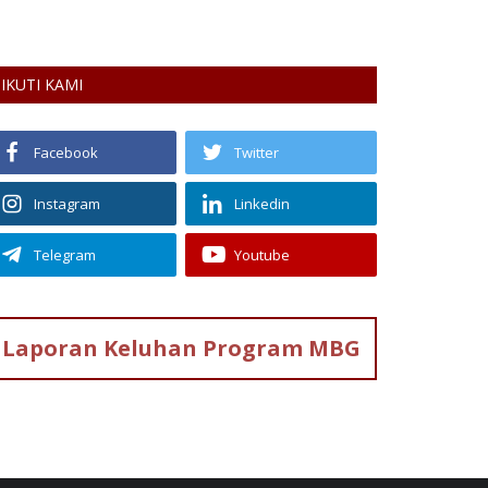
hadirkan olahrag
IKUTI KAMI
Facebook
Twitter
Instagram
Linkedin
Telegram
Youtube
Laporan Keluhan
Program MBG