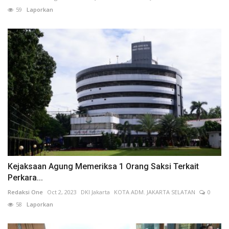
59
Laporkan
Kejaksaan Agung Memeriksa 1 Orang Saksi Terkait
Perkara...
Redaksi One
Oct 2, 2023
DKI Jakarta
KOTA ADM. JAKARTA SELATAN
0
58
Laporkan