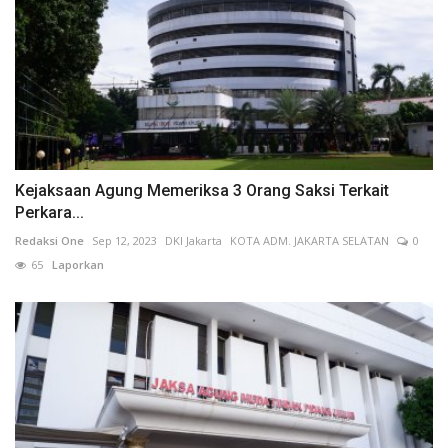
Kejaksaan Agung Memeriksa 3 Orang Saksi Terkait
Perkara...
Redaksi One
Sep 12, 2023
DKI Jakarta
KOTA ADM. JAKARTA SELATAN
0
65
Laporkan