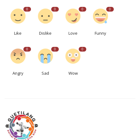
0
0
0
0
Like
Dislike
Love
Funny
0
0
0
Angry
Sad
Wow