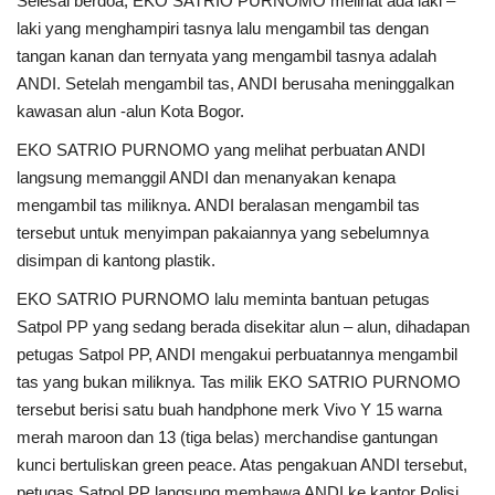
Selesai berdoa, EKO SATRIO PURNOMO melihat ada laki –
laki yang menghampiri tasnya lalu mengambil tas dengan
tangan kanan dan ternyata yang mengambil tasnya adalah
ANDI. Setelah mengambil tas, ANDI berusaha meninggalkan
kawasan alun -alun Kota Bogor.
EKO SATRIO PURNOMO yang melihat perbuatan ANDI
langsung memanggil ANDI dan menanyakan kenapa
mengambil tas miliknya. ANDI beralasan mengambil tas
tersebut untuk menyimpan pakaiannya yang sebelumnya
disimpan di kantong plastik.
EKO SATRIO PURNOMO lalu meminta bantuan petugas
Satpol PP yang sedang berada disekitar alun – alun, dihadapan
petugas Satpol PP, ANDI mengakui perbuatannya mengambil
tas yang bukan miliknya. Tas milik EKO SATRIO PURNOMO
tersebut berisi satu buah handphone merk Vivo Y 15 warna
merah maroon dan 13 (tiga belas) merchandise gantungan
kunci bertuliskan green peace. Atas pengakuan ANDI tersebut,
petugas Satpol PP langsung membawa ANDI ke kantor Polisi.