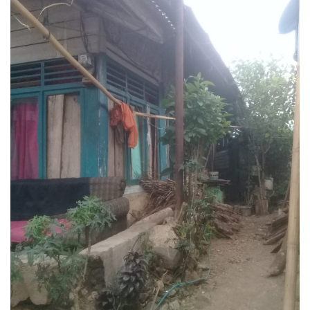
Keamanan
Kejahatan
Cybers Event
UMKM & Ekonomi Kreatif
Pekerja Migran Indonesia
Ekonomi
Pendidikan
Informasi Journalism
Olahraga