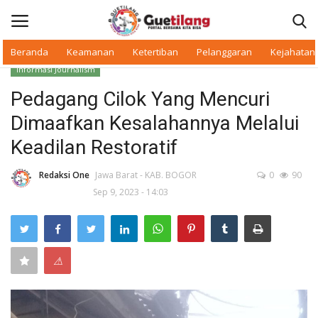
Beranda
Keamanan
Ketertiban
Pelanggaran
Kejahatan
Informasi Journalism
Masuk
Daftar
Pedagang Cilok Yang Mencuri
Dimaafkan Kesalahannya Melalui
Beranda
Keadilan Restoratif
Daerah
Redaksi One
Jawa Barat - KAB. BOGOR
0
90
Sep 9, 2023 - 14:03
Makan Bergizi
Warkop Digital
⚠
Pelanggaran
Ketertiban