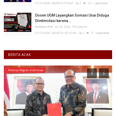
KOTA ADM. JAKARTA PUSAT
0
121
Laporkan
Dosen UGM Layangkan Somasi Usai Diduga
Diintimidasi karena...
Redaksi One
Jul 18, 2026
DKI Jakarta
KOTA ADM. JAKARTA SELATAN
0
75
Laporkan
BERITA ACAK
Pekerja Migran Indonesia