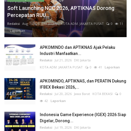
Soft Launching NCC 2026, APTIKNAS Dorong
Percepatan RUU...
Redaksi
Aug 7, 2026
DKI Jakarta
KOTA ADM. JAKARTA PUSAT
0
11
Laporkan
APKOMINDO dan APTIKNAS Ajak Pelaku
Industri Manfaatkan...
Redaksi
Jul 21, 2026
DKI Jakarta
KOTA ADM. JAKARTA PUSAT
0
41
Laporkan
APKOMINDO, APTIKNAS, dan PERATIN Dukung
IFBEX Bekasi 2026,...
Redaksi
Jul 20, 2026
Jawa Barat
KOTA BEKASI
0
42
Laporkan
Indonesia Game Experience (IGEX) 2026 Siap
Digelar, Dorong...
Redaksi
Jul 19, 2026
DKI Jakarta