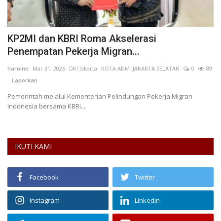
n
KP2MI dan KBRI Roma Akselerasi
K
Penempatan Pekerja Migran...
S
haroine
Mar 31, 2026
DKI Jakarta
KOTA ADM. JAKARTA SELATAN
0
89
Na
Laporkan
L
a
Pemerintah melalui Kementerian Pelindungan Pekerja Migran
Di
Indonesia bersama KBRI...
pu
IKUTI KAMI
Facebook
Twitter
Instagram
Linkedin