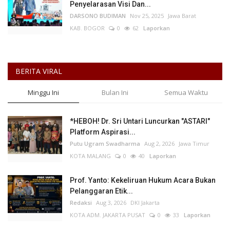
Penyelarasan Visi Dan...
DARSONO BUDIMAN
Nov 25, 2025
Jawa Barat
KAB. BOGOR
0
62
Laporkan
BERITA VIRAL
Minggu Ini
Bulan Ini
Semua Waktu
*HEBOH! Dr. Sri Untari Luncurkan "ASTARI"
Platform Aspirasi...
Putu Ugram Swadharma
Aug 2, 2026
Jawa Timur
KOTA MALANG
0
40
Laporkan
Prof. Yanto: Kekeliruan Hukum Acara Bukan
Pelanggaran Etik...
Redaksi
Aug 3, 2026
DKI Jakarta
KOTA ADM. JAKARTA PUSAT
0
33
Laporkan