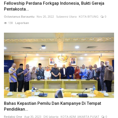
Fellowship Perdana Forkgap Indonesia, Bukti Gereja
Pentakosta...
Octavianus Barauntu
Nov 20, 2022
Sulawesi Utara
KOTA BITUNG
0
138
Laporkan
Bahas Kepastian Pemilu Dan Kampanye Di Tempat
Pendidikan...
Redaksi One
Aug 30, 2023
DKI Jakarta
KOTA ADM. JAKARTA PUSAT
0