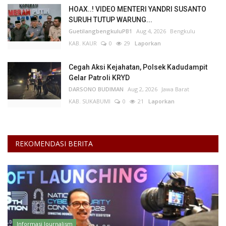
HOAX..! VIDEO MENTERI YANDRI SUSANTO
SURUH TUTUP WARUNG...
GuetilangbengkuluPB1
Aug 4, 2026
Bengkulu
KAB. KAUR
0
29
Laporkan
Cegah Aksi Kejahatan, Polsek Kadudampit
Gelar Patroli KRYD
DARSONO BUDIMAN
Aug 2, 2026
Jawa Barat
KAB. SUKABUMI
0
21
Laporkan
REKOMENDASI BERITA
Informasi Journalism