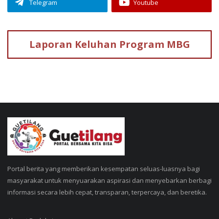
Telegram
Youtube
Laporan Keluhan
Program MBG
Portal berita yang memberikan kesempatan seluas-luasnya bagi
masyarakat untuk menyuarakan aspirasi dan menyebarkan berbagi
informasi secara lebih cepat, transparan, terpercaya, dan beretika.