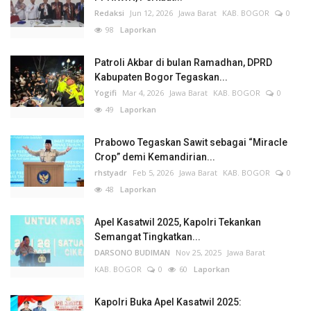
Redaksi
Jun 12, 2026
Jawa Barat
KAB. BOGOR
0
98
Laporkan
Patroli Akbar di bulan Ramadhan, DPRD
Kabupaten Bogor Tegaskan...
Yogifi
Mar 4, 2026
Jawa Barat
KAB. BOGOR
0
49
Laporkan
Prabowo Tegaskan Sawit sebagai “Miracle
Crop” demi Kemandirian...
rhstyadr
Feb 5, 2026
Jawa Barat
KAB. BOGOR
0
48
Laporkan
Apel Kasatwil 2025, Kapolri Tekankan
Semangat Tingkatkan...
DARSONO BUDIMAN
Nov 25, 2025
Jawa Barat
KAB. BOGOR
0
60
Laporkan
Kapolri Buka Apel Kasatwil 2025: