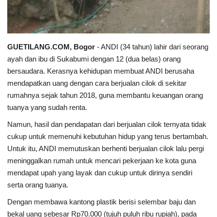
Kesehatan
Layanan Publik
GUETILANG.COM, Bogor
- ANDI (34 tahun) lahir dari seorang
ayah dan ibu di Sukabumi dengan 12 (dua belas) orang
Perempuan/Anak
bersaudara. Kerasnya kehidupan membuat ANDI berusaha
mendapatkan uang dengan cara berjualan cilok di sekitar
rumahnya sejak tahun 2018, guna membantu keuangan orang
tuanya yang sudah renta.
Namun, hasil dan pendapatan dari berjualan cilok ternyata tidak
cukup untuk memenuhi kebutuhan hidup yang terus bertambah.
Untuk itu, ANDI memutuskan berhenti berjualan cilok lalu pergi
meninggalkan rumah untuk mencari pekerjaan ke kota guna
mendapat upah yang layak dan cukup untuk dirinya sendiri
serta orang tuanya.
Dengan membawa kantong plastik berisi selembar baju dan
bekal uang sebesar Rp70.000 (tujuh puluh ribu rupiah), pada