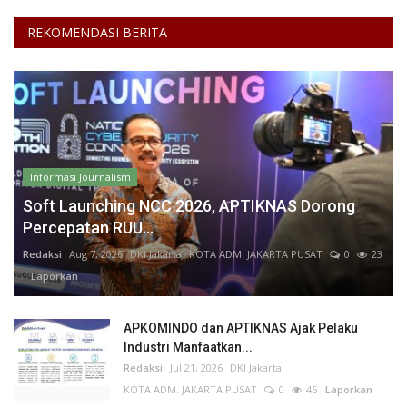
REKOMENDASI BERITA
Informasi Journalism
Soft Launching NCC 2026, APTIKNAS Dorong
Percepatan RUU...
Redaksi
Aug 7, 2026
DKI Jakarta
KOTA ADM. JAKARTA PUSAT
0
23
Laporkan
APKOMINDO dan APTIKNAS Ajak Pelaku
Industri Manfaatkan...
Redaksi
Jul 21, 2026
DKI Jakarta
KOTA ADM. JAKARTA PUSAT
0
46
Laporkan