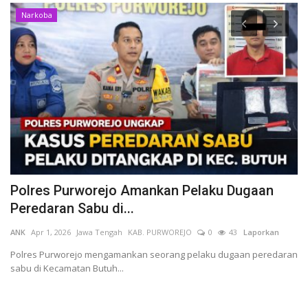
Narkoba
,
Polres Purworejo Amankan Pelaku Dugaan
K
Peredaran Sabu di...
T
ANK
Apr 1, 2026
Jawa Tengah
KAB. PURWOREJO
0
43
Laporkan
Mu
KA
Polres Purworejo mengamankan seorang pelaku dugaan peredaran
sabu di Kecamatan Butuh...
i
Ka
me