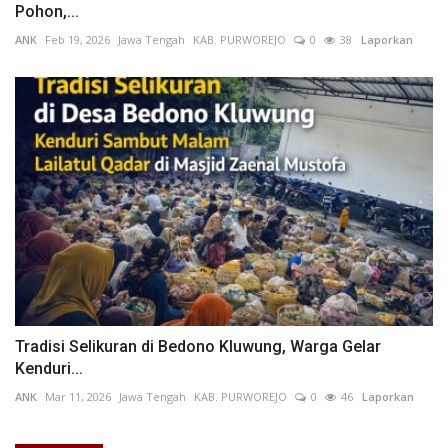
Pohon,...
ANK
Feb 19, 2026
Jawa Tengah
KAB. PURWOREJO
0
38
Laporkan
Tradisi Selikuran di Bedono Kluwung, Warga Gelar
Kenduri...
ANK
Mar 11, 2026
Jawa Tengah
KAB. PURWOREJO
0
46
Laporkan