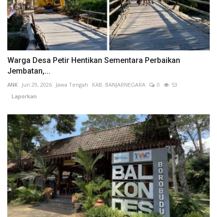
Warga Desa Petir Hentikan Sementara Perbaikan
Jembatan,...
ANK
Jun 29, 2026
Jawa Tengah
KAB. BANJARNEGARA
0
53
Laporkan