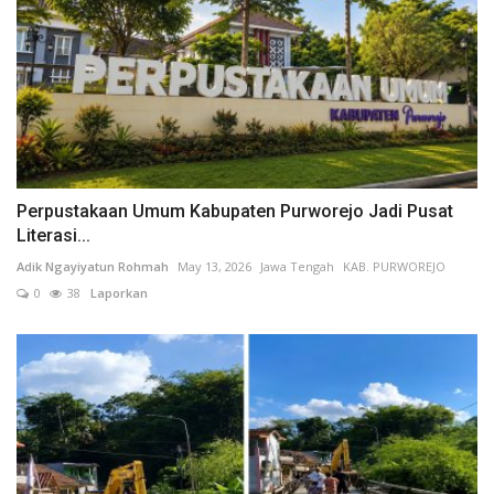
Perpustakaan Umum Kabupaten Purworejo Jadi Pusat
Literasi...
Adik Ngayiyatun Rohmah
May 13, 2026
Jawa Tengah
KAB. PURWOREJO
0
38
Laporkan