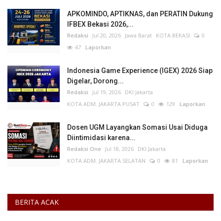
APKOMINDO, APTIKNAS, dan PERATIN Dukung
IFBEX Bekasi 2026,...
Redaksi
Jul 20, 2026
Jawa Barat
KOTA BEKASI
0
47
Laporkan
Indonesia Game Experience (IGEX) 2026 Siap
Digelar, Dorong...
Redaksi
Jul 19, 2026
DKI Jakarta
KOTA ADM. JAKARTA PUSAT
0
129
Laporkan
Dosen UGM Layangkan Somasi Usai Diduga
Diintimidasi karena...
Redaksi One
Jul 18, 2026
DKI Jakarta
KOTA ADM. JAKARTA SELATAN
0
81
Laporkan
BERITA ACAK