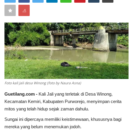
⚠
Keamanan
Kejahatan
Cybers Event
UMKM & Ekonomi Kreatif
Pekerja Migran Indonesia
Foto kali Jali desa Winong (foto by Naura Asna)
Ekonomi
Guetilang.com -
Kali Jali yang terletak di Desa Winong,
Pendidikan
Kecamatan Kemiri, Kabupaten Purworejo, menyimpan cerita
mitos yang telah hidup sejak zaman dahulu.
Informasi Journalism
Sungai ini dipercaya memiliki keistimewaan, khususnya bagi
mereka yang belum menemukan jodoh.
Olahraga