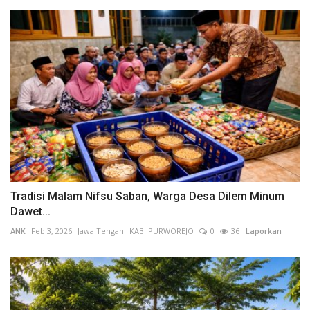
Tradisi Malam Nifsu Saban, Warga Desa Dilem Minum
Dawet...
ANK
Feb 3, 2026
Jawa Tengah
KAB. PURWOREJO
0
36
Laporkan