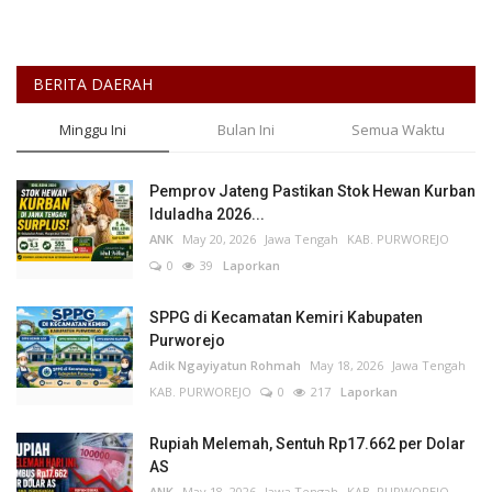
BERITA DAERAH
Minggu Ini
Bulan Ini
Semua Waktu
Pemprov Jateng Pastikan Stok Hewan Kurban
Iduladha 2026...
ANK
May 20, 2026
Jawa Tengah
KAB. PURWOREJO
0
39
Laporkan
SPPG di Kecamatan Kemiri Kabupaten
Purworejo
Adik Ngayiyatun Rohmah
May 18, 2026
Jawa Tengah
KAB. PURWOREJO
0
217
Laporkan
Rupiah Melemah, Sentuh Rp17.662 per Dolar
AS
ANK
May 18, 2026
Jawa Tengah
KAB. PURWOREJO