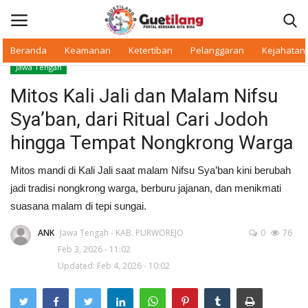
Beranda
Keamanan
Ketertiban
Pelanggaran
Kejahatan
Jawa Tengah
Masuk
Daftar
Mitos Kali Jali dan Malam Nifsu
Sya’ban, dari Ritual Cari Jodoh
Beranda
hingga Tempat Nongkrong Warga
Daerah
Mitos mandi di Kali Jali saat malam Nifsu Sya’ban kini berubah
jadi tradisi nongkrong warga, berburu jajanan, dan menikmati
Makan Bergizi
suasana malam di tepi sungai.
Warkop Digital
ANK
Jawa Tengah - KAB. PURWOREJO
0
76
Feb 3, 2026 - 11:02
Pelanggaran
Updated: Feb 4, 2026 - 10:02
Ketertiban