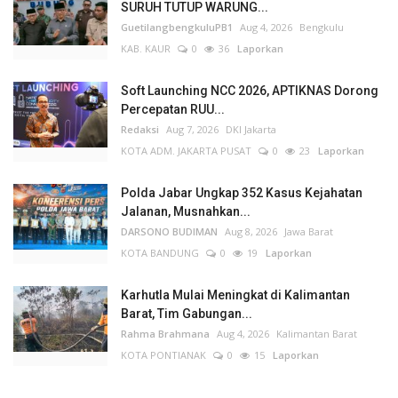
SURUH TUTUP WARUNG...
GuetilangbengkuluPB1
Aug 4, 2026
Bengkulu
KAB. KAUR
0
36
Laporkan
Soft Launching NCC 2026, APTIKNAS Dorong
Percepatan RUU...
Redaksi
Aug 7, 2026
DKI Jakarta
KOTA ADM. JAKARTA PUSAT
0
23
Laporkan
Polda Jabar Ungkap 352 Kasus Kejahatan
Jalanan, Musnahkan...
DARSONO BUDIMAN
Aug 8, 2026
Jawa Barat
KOTA BANDUNG
0
19
Laporkan
Karhutla Mulai Meningkat di Kalimantan
Barat, Tim Gabungan...
Rahma Brahmana
Aug 4, 2026
Kalimantan Barat
KOTA PONTIANAK
0
15
Laporkan