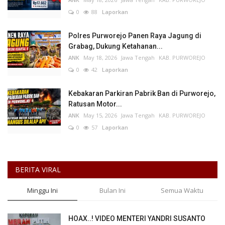
0
88
Laporkan
Polres Purworejo Panen Raya Jagung di
Grabag, Dukung Ketahanan...
ANK
May 18, 2026
Jawa Tengah
KAB. PURWOREJO
0
42
Laporkan
Kebakaran Parkiran Pabrik Ban di Purworejo,
Ratusan Motor...
ANK
May 15, 2026
Jawa Tengah
KAB. PURWOREJO
0
57
Laporkan
BERITA VIRAL
Minggu Ini
Bulan Ini
Semua Waktu
HOAX..! VIDEO MENTERI YANDRI SUSANTO