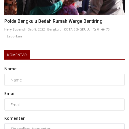
Polda Bengkulu Bedah Rumah Warga Bentiring
Hery Supandi
Sep 8, 2022
Bengkulu
KOTA BENGKULU
0
75
Laporkan
KOMENTAR
Name
Email
Komentar