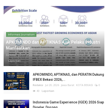
Informasi Journalism
APKOMINDO dan APTIKNAS Ajak Pelaku Industri
Manfaatkan...
Redaksi
Jul 21, 2026
DKI Jakarta
KOTA ADM. JAKARTA PUSAT
0
40
Laporkan
APKOMINDO, APTIKNAS, dan PERATIN Dukung
IFBEX Bekasi 2026,...
Redaksi
Jul 20, 2026
Jawa Barat
KOTA BEKASI
0
40
Laporkan
Indonesia Game Experience (IGEX) 2026 Siap
Digelar, Dorong...