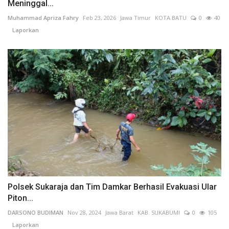
Meninggal...
Muhammad Apriza Fahry
Feb 23, 2026
Jawa Timur
KOTA BATU
0
40
Laporkan
Polsek Sukaraja dan Tim Damkar Berhasil Evakuasi Ular
Piton...
DARSONO BUDIMAN
Nov 28, 2024
Jawa Barat
KAB. SUKABUMI
0
105
Laporkan