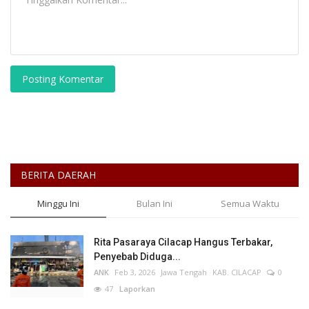
Posting Komentar
BERITA DAERAH
Minggu Ini
Bulan Ini
Semua Waktu
Rita Pasaraya Cilacap Hangus Terbakar,
Penyebab Diduga...
ANK
Feb 3, 2026
Jawa Tengah
KAB. CILACAP
0
47
Laporkan