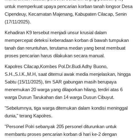
untuk memperkuat upaya pencarian korban tanah longsor Desa
Kesehatan
Cipendeuy, Kecamatan Majenang, Kabupaten Cilacap, Senin
(17/11/2025).
Layanan Publik
Kehadiran K9 tersebut menjadi unsur krusial dalam
mempercepat deteksi keberadaan korban di bawah tumpukan
Perempuan/Anak
tanah dan reruntuhan, terutama medan yang berat membuat
proses pencarian harus dilakukan secara manual.
Kapolres Cilacap,Kombes Pol.Dr.Budi Adhy Buono,
S.H.,S.I.K.,M.H, saat ditemui awak media menjelaskan, hingga
Sabtu (15/11/2025), tim SAR gabungan masih berupaya
menemukan 20 warga yang dilaporkan hilang, terdiri atas 6
warga Dusun Tarukahan dan 14 warga Dusun Cibuyut.
"Sebelumnya, tiga warga ditemukan dalam kondisi meninggal
dunia," terang Kapolres.
"Personel Polri sebanyak 205 personel diturunkan untuk
membantu proses pencarian korban di hari ke-2 dengan