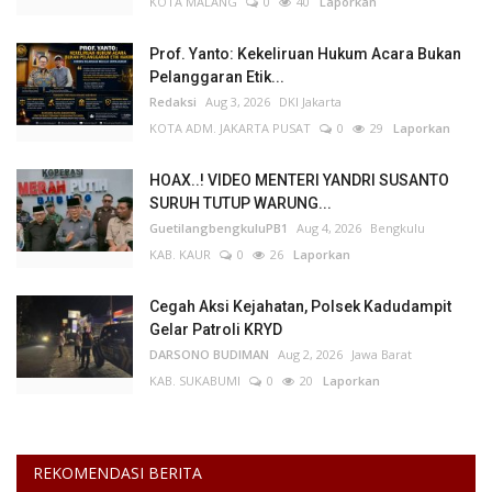
KOTA MALANG
0
40
Laporkan
Prof. Yanto: Kekeliruan Hukum Acara Bukan
Pelanggaran Etik...
Redaksi
Aug 3, 2026
DKI Jakarta
KOTA ADM. JAKARTA PUSAT
0
29
Laporkan
HOAX..! VIDEO MENTERI YANDRI SUSANTO
SURUH TUTUP WARUNG...
GuetilangbengkuluPB1
Aug 4, 2026
Bengkulu
KAB. KAUR
0
26
Laporkan
Cegah Aksi Kejahatan, Polsek Kadudampit
Gelar Patroli KRYD
DARSONO BUDIMAN
Aug 2, 2026
Jawa Barat
KAB. SUKABUMI
0
20
Laporkan
REKOMENDASI BERITA