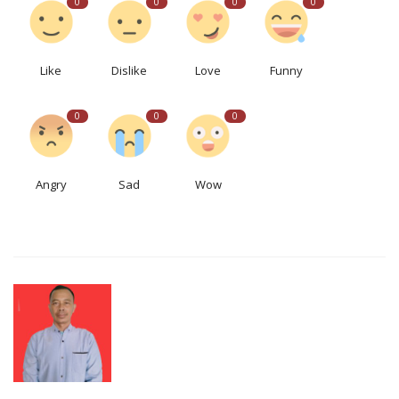
0
0
0
0
Like
Dislike
Love
Funny
0
0
0
Angry
Sad
Wow