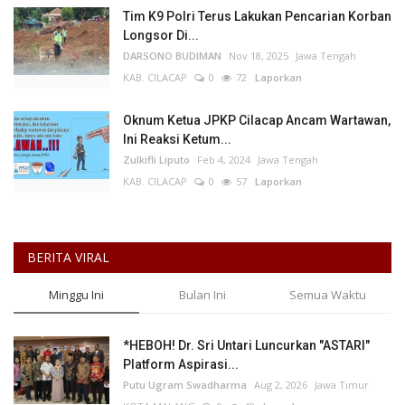
Tim K9 Polri Terus Lakukan Pencarian Korban
Longsor Di...
DARSONO BUDIMAN
Nov 18, 2025
Jawa Tengah
KAB. CILACAP
0
72
Laporkan
Oknum Ketua JPKP Cilacap Ancam Wartawan,
Ini Reaksi Ketum...
Zulkifli Liputo
Feb 4, 2024
Jawa Tengah
KAB. CILACAP
0
57
Laporkan
BERITA VIRAL
Minggu Ini
Bulan Ini
Semua Waktu
*HEBOH! Dr. Sri Untari Luncurkan "ASTARI"
Platform Aspirasi...
Putu Ugram Swadharma
Aug 2, 2026
Jawa Timur