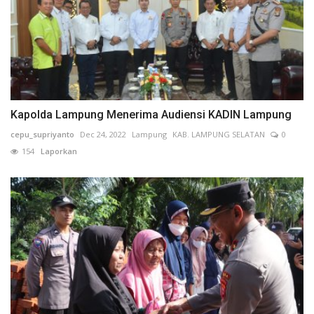
Kapolda Lampung Menerima Audiensi KADIN Lampung
cepu_supriyanto
Dec 24, 2022
Lampung
KAB. LAMPUNG SELATAN
0
154
Laporkan