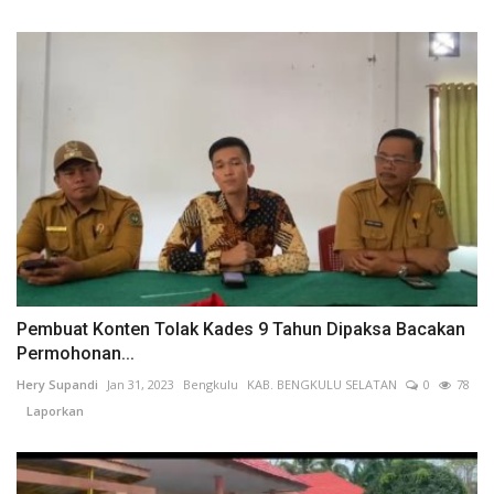
Pembuat Konten Tolak Kades 9 Tahun Dipaksa Bacakan
Permohonan...
Hery Supandi
Jan 31, 2023
Bengkulu
KAB. BENGKULU SELATAN
0
78
Laporkan