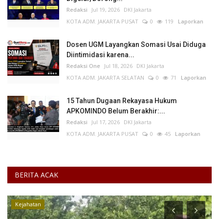
Redaksi
Jul 19, 2026
DKI Jakarta
KOTA ADM. JAKARTA PUSAT
0
119
Laporkan
Dosen UGM Layangkan Somasi Usai Diduga
Diintimidasi karena...
Redaksi One
Jul 18, 2026
DKI Jakarta
KOTA ADM. JAKARTA SELATAN
0
71
Laporkan
15 Tahun Dugaan Rekayasa Hukum
APKOMINDO Belum Berakhir:...
Redaksi
Jul 17, 2026
DKI Jakarta
KOTA ADM. JAKARTA PUSAT
0
45
Laporkan
BERITA ACAK
Kalimantan Timur