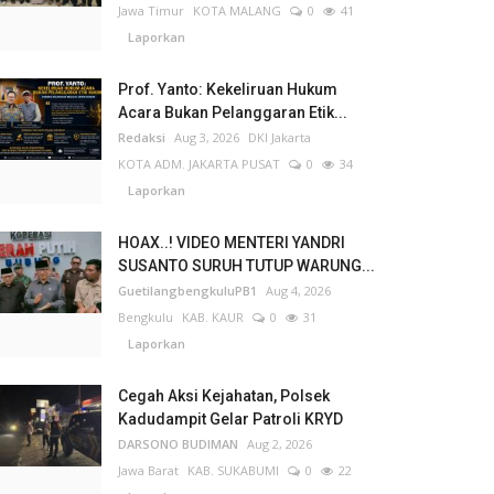
Jawa Timur
KOTA MALANG
0
41
Laporkan
Prof. Yanto: Kekeliruan Hukum
Acara Bukan Pelanggaran Etik...
Redaksi
Aug 3, 2026
DKI Jakarta
KOTA ADM. JAKARTA PUSAT
0
34
Laporkan
HOAX..! VIDEO MENTERI YANDRI
SUSANTO SURUH TUTUP WARUNG...
GuetilangbengkuluPB1
Aug 4, 2026
Bengkulu
KAB. KAUR
0
31
Laporkan
Cegah Aksi Kejahatan, Polsek
Kadudampit Gelar Patroli KRYD
DARSONO BUDIMAN
Aug 2, 2026
Jawa Barat
KAB. SUKABUMI
0
22