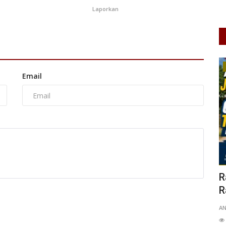
Laporkan
Olahraga
Email
t ATR
Ratusan Pelajar Jakarta Barat
L
Ramaikan Pekan Olahraga Tradisional...
M
ANK
May 20, 2026
DKI Jakarta
KOTA ADM. JAKARTA BARAT
0
Mu
n
70
Laporkan
KO