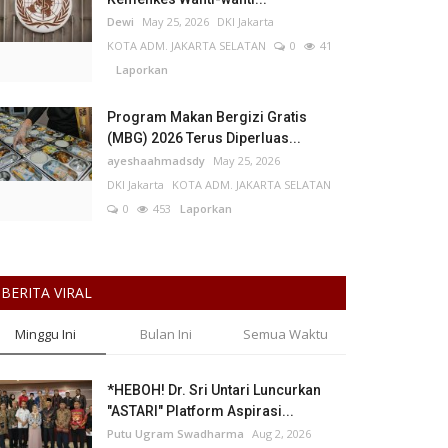
Dewi
May 25, 2026
DKI Jakarta
KOTA ADM. JAKARTA SELATAN
0
41
Laporkan
Program Makan Bergizi Gratis
(MBG) 2026 Terus Diperluas...
ayeshaahmadsdy
May 25, 2026
DKI Jakarta
KOTA ADM. JAKARTA SELATAN
0
453
Laporkan
BERITA VIRAL
Minggu Ini
Bulan Ini
Semua Waktu
*HEBOH! Dr. Sri Untari Luncurkan
"ASTARI" Platform Aspirasi...
Putu Ugram Swadharma
Aug 2, 2026