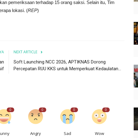
an pemeriksaan terhadap 15 orang saksi. Selain itu, Tim
rapa lokasi. (
REP
)
YA
NEXT ARTICLE
an
Soft Launching NCC 2026, APTIKNAS Dorong
if
Percepatan RUU KKS untuk Memperkuat Kedaulatan...
0
0
0
0
Funny
Angry
Sad
Wow