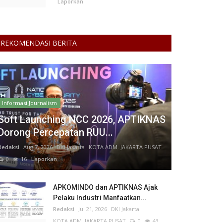
Laporkan
REKOMENDASI BERITA
Informasi Journalism
Soft Launching NCC 2026, APTIKNAS
Dorong Percepatan RUU...
Redaksi
Aug 7, 2026
DKI Jakarta
KOTA ADM. JAKARTA PUSAT
0
16
Laporkan
APKOMINDO dan APTIKNAS Ajak
Pelaku Industri Manfaatkan...
Redaksi
Jul 21, 2026
DKI Jakarta
KOTA ADM. JAKARTA PUSAT
0
43