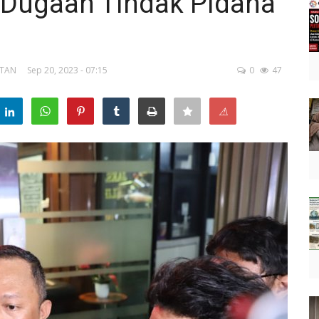
t Dugaan Tindak Pidana
ATAN
Sep 20, 2023 - 07:15
0
47
⚠