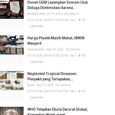
Dosen UGM Layangkan Somasi Usai
Diduga Diintimidasi karena...
Redaksi One
Jul 18, 2026
DKI Jakarta
KOTA ADM. JAKARTA SELATAN
0
78
Laporkan
Harga Plastik Masih Mahal, UMKM
Menjerit
Desi Amelia
May 29, 2026
DKI Jakarta
KOTA ADM. JAKARTA SELATAN
0
88
Laporkan
Neglected Tropical Diseases:
Penyakit yang Terlupakan,...
Dewi
May 25, 2026
DKI Jakarta
KOTA ADM. JAKARTA SELATAN
0
65
Laporkan
WHO Tetapkan Ebola Darurat Global,
Kemenkes Wanti-wanti...