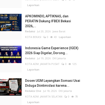
Laporkan
APKOMINDO, APTIKNAS, dan
PERATIN Dukung IFBEX Bekasi
2026,...
Redaksi
Jul 20, 2026
Jawa Barat
KOTA BEKASI
0
43
Laporkan
Indonesia Game Experience (IGEX)
2026 Siap Digelar, Dorong...
Redaksi
Jul 19, 2026
DKI Jakarta
KOTA ADM. JAKARTA PUSAT
0
125
Laporkan
Dosen UGM Layangkan Somasi Usai
Diduga Diintimidasi karena...
Redaksi One
Jul 18, 2026
DKI Jakarta
KOTA ADM. JAKARTA SELATAN
0
78
Laporkan