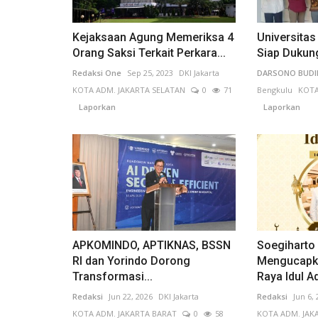
Kejaksaan Agung Memeriksa 4
Universitas
Orang Saksi Terkait Perkara...
Siap Dukun
Redaksi One
Sep 25, 2023
DKI Jakarta
DARSONO BUD
KOTA ADM. JAKARTA SELATAN
0
71
Bengkulu
KOT
Laporkan
Laporkan
APKOMINDO, APTIKNAS, BSSN
Soegiharto
RI dan Yorindo Dorong
Mengucapka
Transformasi...
Raya Idul Ad
Redaksi
Jun 22, 2026
DKI Jakarta
Redaksi
Jun 6,
KOTA ADM. JAKARTA BARAT
0
58
KOTA ADM. JAK