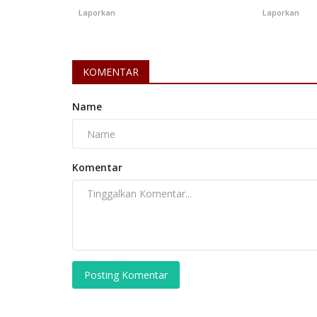
Laporkan
Laporkan
KOMENTAR
Kecelakaan
Name
Komentar
Investigasi Kecelakaan Pesawa
42-500, KNKT Temukan...
Posting Komentar
maxim daka
Jan 30, 2026
Sulawesi Selatan
KAB. PANGKAJENE KEPULAUAN
0
38
Laporka