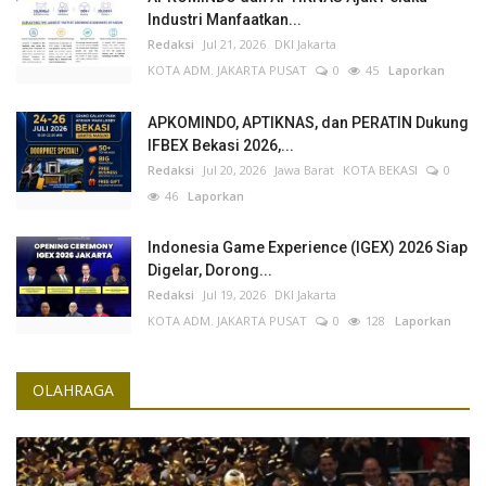
Industri Manfaatkan...
Redaksi
Jul 21, 2026
DKI Jakarta
KOTA ADM. JAKARTA PUSAT
0
45
Laporkan
APKOMINDO, APTIKNAS, dan PERATIN Dukung
IFBEX Bekasi 2026,...
Redaksi
Jul 20, 2026
Jawa Barat
KOTA BEKASI
0
46
Laporkan
Indonesia Game Experience (IGEX) 2026 Siap
Digelar, Dorong...
Redaksi
Jul 19, 2026
DKI Jakarta
KOTA ADM. JAKARTA PUSAT
0
128
Laporkan
OLAHRAGA