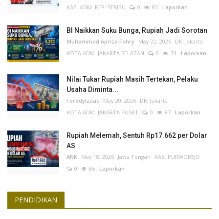
KAB. ADM. KEP. SERIBU
0
83
Laporkan
BI Naikkan Suku Bunga, Rupiah Jadi Sorotan
Muhammad Apriza Fahry
May 22, 2026
DKI Jakarta
KOTA ADM. JAKARTA SELATAN
0
74
Laporkan
Nilai Tukar Rupiah Masih Tertekan, Pelaku
Usaha Diminta...
FerddyIzaac
May 20, 2026
DKI Jakarta
KOTA ADM. JAKARTA PUSAT
0
87
Laporkan
Rupiah Melemah, Sentuh Rp17.662 per Dolar
AS
ANK
May 18, 2026
Jawa Tengah
KAB. PURWOREJO
0
86
Laporkan
PENDIDIKAN