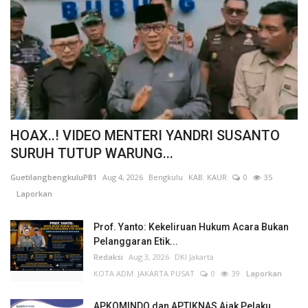
HOAX..! VIDEO MENTERI YANDRI SUSANTO
SURUH TUTUP WARUNG...
GuetilangbengkuluPB1
Aug 4, 2026
Bengkulu
KAB. KAUR
0
35
Laporkan
Prof. Yanto: Kekeliruan Hukum Acara Bukan
Pelanggaran Etik...
Redaksi
Aug 3, 2026
DKI Jakarta
KOTA ADM. JAKARTA PUSAT
0
39
Laporkan
APKOMINDO dan APTIKNAS Ajak Pelaku