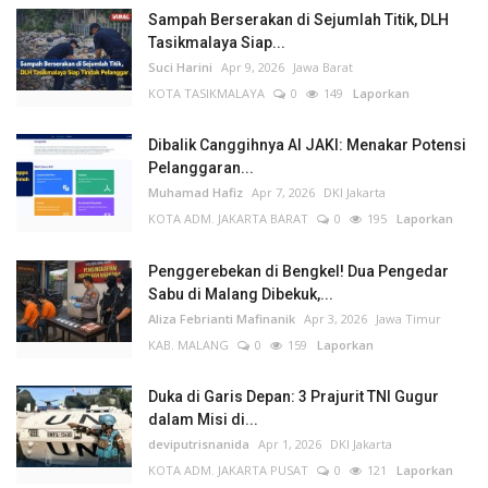
Sampah Berserakan di Sejumlah Titik, DLH
Tasikmalaya Siap...
Suci Harini
Apr 9, 2026
Jawa Barat
KOTA TASIKMALAYA
0
149
Laporkan
Dibalik Canggihnya AI JAKI: Menakar Potensi
Pelanggaran...
Muhamad Hafiz
Apr 7, 2026
DKI Jakarta
KOTA ADM. JAKARTA BARAT
0
195
Laporkan
Penggerebekan di Bengkel! Dua Pengedar
Sabu di Malang Dibekuk,...
Aliza Febrianti Mafinanik
Apr 3, 2026
Jawa Timur
KAB. MALANG
0
159
Laporkan
Duka di Garis Depan: 3 Prajurit TNI Gugur
dalam Misi di...
deviputrisnanida
Apr 1, 2026
DKI Jakarta
KOTA ADM. JAKARTA PUSAT
0
121
Laporkan