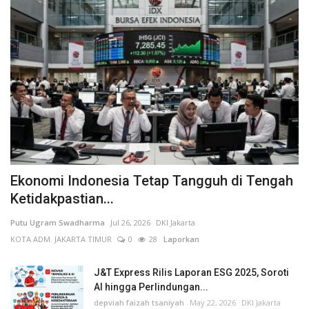
Ekonomi Indonesia Tetap Tangguh di Tengah
Ketidakpastian...
Putu Ugram Swadharma
Jul 26, 2026
DKI Jakarta
KOTA ADM. JAKARTA TIMUR
0
28
Laporkan
J&T Express Rilis Laporan ESG 2025, Soroti
AI hingga Perlindungan...
depviah faizah tsaniyah
May 22, 2026
DKI Jakarta