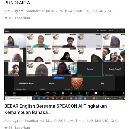
PUNDI ARTA...
Putu Ugram Swadharma
Jul 20, 2026
Jawa Timur
KAB. MALANG
0
66
Laporkan
BEBAR English Bersama SPEACON AI Tingkatkan
Kemampuan Bahasa...
Putu Ugram Swadharma
May 19, 2026
Jawa Timur
KAB. MALANG
0
83
Laporkan