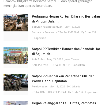
Pemprov DKI Jakarta bersama Satpol PP dan aparat gabungan
meningkatkan operasi ketertiban...
Pedagang Hewan Kurban Dilarang Berjualan
di Pinggir Jalan...
depviah faizah tsaniyah
May 15, 2026
Sumatera Selatan
KOTA PALEMBANG
0
138
Laporkan
Satpol PP Tertibkan Banner dan Spanduk Liar
di Sejumlah...
Anis Bulan
May 13, 2026
Jawa Tengah
KAB. PURWOREJO
0
131
Laporkan
Satpol PP Gencarkan Penertiban PKL dan
Parkir Liar di Sejumlah...
FerddyIzaac
May 11, 2026
DKI Jakarta
KOTA ADM. JAKARTA PUSAT
0
154
Laporkan
Cegah Pelanggaran Lalu Lintas, Pembatas