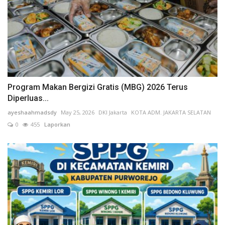
Soft Launching NCC 2026, APTIKNAS Dorong Percepatan RUU KKS untuk Memperkuat Kedaulatan Digital Indonesia
Prof. Yanto: Kekeliruan Hukum Acara Bukan Pelanggaran Etik Hakim, Koreksi Dilakukan Melalui Upaya Hukum
Program Makan Bergizi Gratis (MBG) 2026 Terus
Diperluas...
ayeshaahmadsdy
May 25, 2026
DKI Jakarta
KOTA ADM. JAKARTA SELATAN
0
455
Laporkan