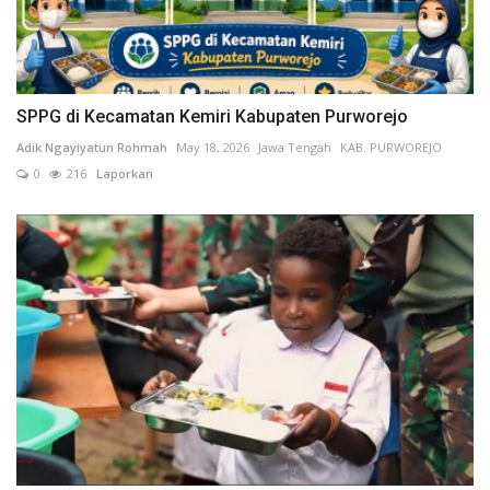
SPPG di Kecamatan Kemiri Kabupaten Purworejo
Adik Ngayiyatun Rohmah
May 18, 2026
Jawa Tengah
KAB. PURWOREJO
0
216
Laporkan