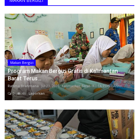
MAKAN BERGIZI
Dosen UGM Layangkan Somasi Usai Diduga Diintimidasi karena Kritik Mutasi di Kementerian PU
Kesehatan
15 Tahun Dugaan Rekayasa Hukum APKOMINDO Belum Berakhir: Berkas Kasasi No. 431 K/TUN/2026 Diterima Mahkamah Agung pada 6 Mei 2026
APKOMINDO dan APTIKNAS Siap Bersinergi Sukseskan Indonesia Application Summit (IN-APPS) 2026, Mendorong Indonesia Menjadi Pusat Inovasi Aplikasi Digital Dunia
Layanan Publik
APKOMINDO dan APTIKNAS Banten Bersama Kadin Indonesia Institut dan Kadin Pelabuhan Perkuat Kolaborasi Pengembangan SDM Digital Sektor Kepelabuhanan dan Industri di Banten
APKOMINDO dan APTIKNAS Dukung DTI-CX 2026, Perkuat Kolaborasi Transformasi Digital Nasional
Perempuan/Anak
Empat Tahun Berturut-turut Masuk Top 100 Indonesian Law Firms, Mustika Raja Law Office Perkuat Peran sebagai Mitra Strategis Dunia Usaha
Makan Bergizi
APKOMINDO dan APTIKNAS Dukung Pembentukan Konsorsium Nasional AI Humanoid Indonesia, Dorong Kolaborasi, Standarisasi, dan Aspek Safety Menuju Indonesia sebagai Pemain Global
Program Makan Bergizi Gratis di Kalimantan
Ketua Umum APKOMINDO: HUT Bhayangkara ke-80 Momentum Memperkuat Penegakan Hukum dan Keamanan Digital Menuju Indonesia Emas 2045
Barat Terus...
APKOMINDO, APTIKNAS, BSSN RI dan Yorindo Dorong Transformasi Digital Rumah Sakit melalui Roadshow Nasional AI Driven Secure & Efficient
Rahma Brahmana
Jul 23, 2026
Kalimantan Barat
KOTA PONTIANAK
PERATIN dan FH Universitas Tanjungpura Resmi Jalin Kerja Sama Strategis untuk Memperkuat Ekosistem Hukum Digital dan Pengembangan Profesi Advokat
0
46
Laporkan
Soegiharto Santoso Mengucapkan Selamat Hari Suci Galungan dan Kuningan 17 & 27 Juni 2026
Soegiharto Santoso Mengucapkan Selamat Tahun Baru Islam 1 Muharam 1448 Hijriah
PERATIN dan Pusdik MK RI Jalin Kerja Sama PPHKWN, Perkuat Pemahaman Konstitusi Advokat di Era Digital
Roadshow Nasional AI-Driven di Banten: APKOMINDO, APTIKNAS, KADIN, dan Yorindo Dorong Industri Manufaktur Bangun AI Mandiri serta Perkuat Ekosistem Keamanan Siber
Opini Sekjen PERATIN: Perkara Nadiem Makarim Kuat di Unsur Penyalahgunaan Wewenang, Namun Lemah di Bukti Aliran Dana Pribadi