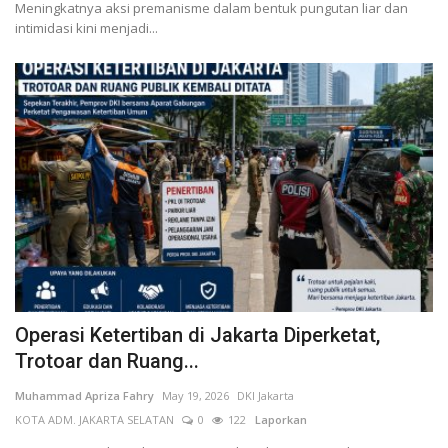
Meningkatnya aksi premanisme dalam bentuk pungutan liar dan
intimidasi kini menjadi...
Operasi Ketertiban di Jakarta Diperketat,
Trotoar dan Ruang...
Muhammad Apriza Fahry
May 19, 2026
DKI Jakarta
KOTA ADM. JAKARTA SELATAN
0
122
Laporkan