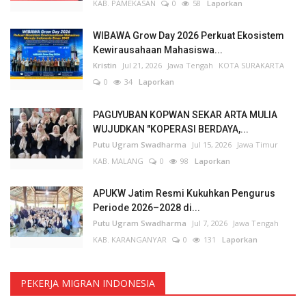
KAB. PAMEKASAN
0
58
Laporkan
WIBAWA Grow Day 2026 Perkuat Ekosistem
Kewirausahaan Mahasiswa...
Kristin
Jul 21, 2026
Jawa Tengah
KOTA SURAKARTA
0
34
Laporkan
PAGUYUBAN KOPWAN SEKAR ARTA MULIA
WUJUDKAN "KOPERASI BERDAYA,...
Putu Ugram Swadharma
Jul 15, 2026
Jawa Timur
KAB. MALANG
0
98
Laporkan
APUKW Jatim Resmi Kukuhkan Pengurus
Periode 2026–2028 di...
Putu Ugram Swadharma
Jul 7, 2026
Jawa Tengah
KAB. KARANGANYAR
0
131
Laporkan
PEKERJA MIGRAN INDONESIA