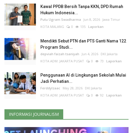
Kawal PPDB Bersih Tanpa KKN, DPD Rumah
Hukum Indonesia...
Putu Ugram Swadharma
Jun 8, 2026
Jawa Timur
KOTA MALANG
0
135
Laporkan
Mendikti Sebut PTN dan PTS Ganti Nama 122
Program Studi...
depviah faizah tsaniyah
Jun 4, 2026
DKI Jakarta
KOTA ADM. JAKARTA PUSAT
0
73
Laporkan
Penggunaan AI di Lingkungan Sekolah Mulai
Jadi Perhatian...
FerddyIzaac
May 28, 2026
DKI Jakarta
KOTA ADM. JAKARTA PUSAT
0
92
Laporkan
INFORMASI JOURNALISM