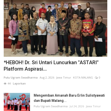
*HEBOH! Dr. Sri Untari Luncurkan "ASTARI"
Platform Aspirasi...
Putu Ugram Swadharma
Aug 2, 2026
Jawa Timur
KOTA MALANG
0
44
Laporkan
Mengemban Amanah Baru Erlin Sulistyawati
dan Bupati Malang...
Putu Ugram Swadharma
Jul 24, 2026
Jawa Timur