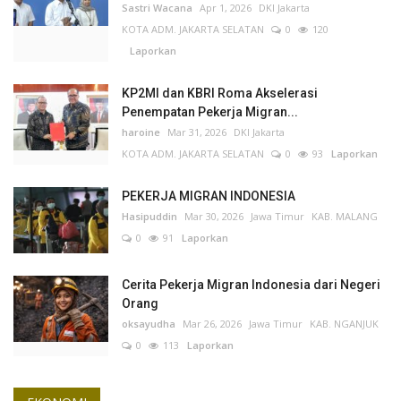
Sastri Wacana
Apr 1, 2026
DKI Jakarta
KOTA ADM. JAKARTA SELATAN
0
120
Laporkan
KP2MI dan KBRI Roma Akselerasi
Penempatan Pekerja Migran...
haroine
Mar 31, 2026
DKI Jakarta
KOTA ADM. JAKARTA SELATAN
0
93
Laporkan
PEKERJA MIGRAN INDONESIA
Hasipuddin
Mar 30, 2026
Jawa Timur
KAB. MALANG
0
91
Laporkan
Cerita Pekerja Migran Indonesia dari Negeri
Orang
oksayudha
Mar 26, 2026
Jawa Timur
KAB. NGANJUK
0
113
Laporkan