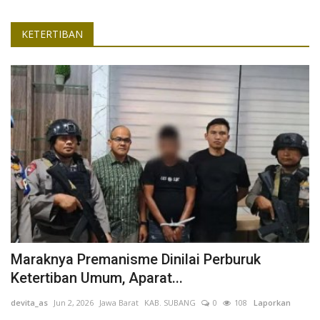
KETERTIBAN
Maraknya Premanisme Dinilai Perburuk
Ketertiban Umum, Aparat...
devita_as
Jun 2, 2026
Jawa Barat
KAB. SUBANG
0
108
Laporkan