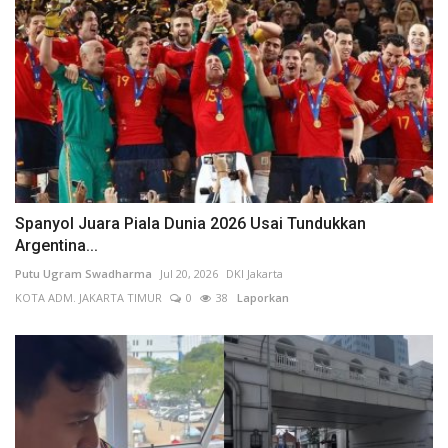
Spanyol Juara Piala Dunia 2026 Usai Tundukkan
Argentina...
Putu Ugram Swadharma
Jul 20, 2026
DKI Jakarta
KOTA ADM. JAKARTA TIMUR
0
38
Laporkan