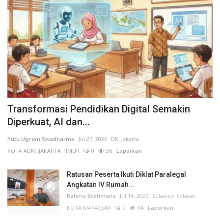
Transformasi Pendidikan Digital Semakin
Diperkuat, AI dan...
Putu Ugram Swadharma
Jul 27, 2026
DKI Jakarta
KOTA ADM. JAKARTA TIMUR
0
36
Laporkan
Ratusan Peserta Ikuti Diklat Paralegal
Angkatan IV Rumah...
Rahma Brahmana
Jul 14, 2026
Sulawesi Selatan
KOTA MAKASSAR
0
94
Laporkan