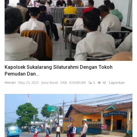
Kapolsek Sukalarang Silaturahmi Dengan Tokoh
Pemudan Dan...
Hendri
May 25, 2023
Jawa Barat
KAB. SUKABUMI
0
68
Laporkan