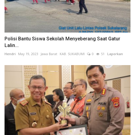
Polisi Bantu Siswa Sekolah Menyeberang Saat Gatur
Lalin...
Hendri
May 19, 2023
Jawa Barat
KAB. SUKABUMI
0
51
Laporkan