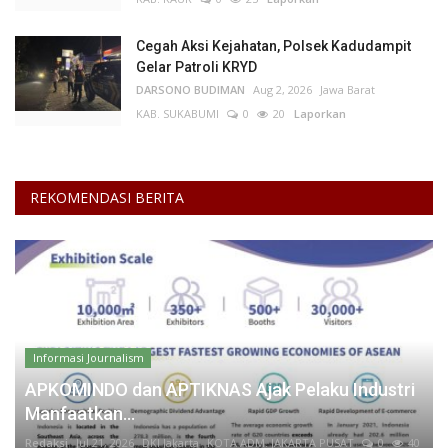
Cegah Aksi Kejahatan, Polsek Kadudampit
Gelar Patroli KRYD
DARSONO BUDIMAN
Aug 2, 2026
Jawa Barat
KAB. SUKABUMI
0
20
Laporkan
REKOMENDASI BERITA
Informasi Journalism
APKOMINDO dan APTIKNAS Ajak Pelaku Industri
Manfaatkan...
Redaksi
Jul 21, 2026
DKI Jakarta
KOTA ADM. JAKARTA PUSAT
0
40