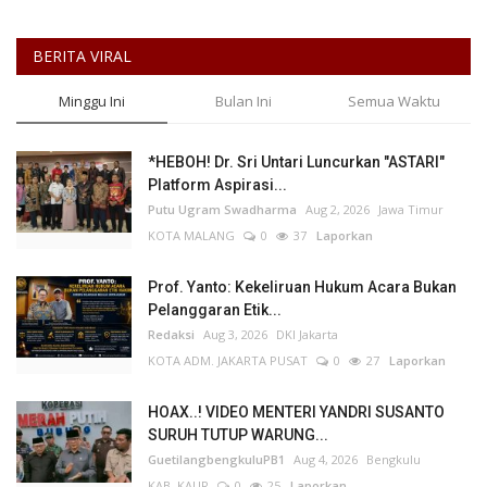
BERITA VIRAL
Minggu Ini
Bulan Ini
Semua Waktu
*HEBOH! Dr. Sri Untari Luncurkan "ASTARI"
Platform Aspirasi...
Putu Ugram Swadharma
Aug 2, 2026
Jawa Timur
KOTA MALANG
0
37
Laporkan
Prof. Yanto: Kekeliruan Hukum Acara Bukan
Pelanggaran Etik...
Redaksi
Aug 3, 2026
DKI Jakarta
KOTA ADM. JAKARTA PUSAT
0
27
Laporkan
HOAX..! VIDEO MENTERI YANDRI SUSANTO
SURUH TUTUP WARUNG...
GuetilangbengkuluPB1
Aug 4, 2026
Bengkulu
KAB. KAUR
0
25
Laporkan