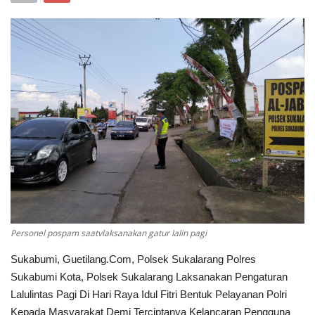
Keamanan
Kejahatan
Cybers Event
UMKM & Ekonomi Kreatif
Pekerja Migran Indonesia
Ekonomi
Personel pospam saatvlaksanakan gatur lalin pagi
Pendidikan
Sukabumi, Guetilang.Com, Polsek Sukalarang Polres
Informasi Journalism
Sukabumi Kota, Polsek Sukalarang Laksanakan Pengaturan
Lalulintas Pagi Di Hari Raya Idul Fitri Bentuk Pelayanan Polri
Olahraga
Kepada Masyarakat Demi Terciptanya Kelancaran Pengguna