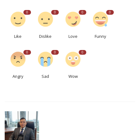
0
0
0
0
Like
Dislike
Love
Funny
0
0
0
Angry
Sad
Wow