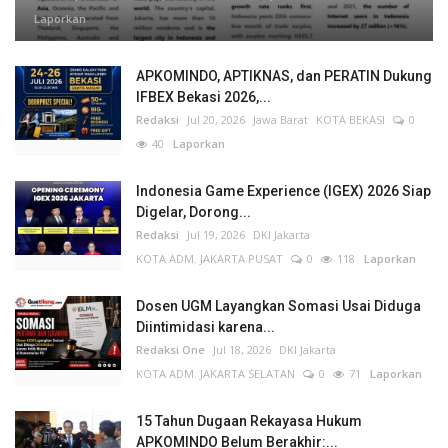
Laporkan
APKOMINDO, APTIKNAS, dan PERATIN Dukung
IFBEX Bekasi 2026,...
Redaksi
Jul 20, 2026
Jawa Barat
KOTA BEKASI
0
40
Laporkan
Indonesia Game Experience (IGEX) 2026 Siap
Digelar, Dorong...
Redaksi
Jul 19, 2026
DKI Jakarta
KOTA ADM. JAKARTA PUSAT
0
118
Laporkan
Dosen UGM Layangkan Somasi Usai Diduga
Diintimidasi karena...
Redaksi One
Jul 18, 2026
DKI Jakarta
KOTA ADM. JAKARTA SELATAN
0
71
Laporkan
15 Tahun Dugaan Rekayasa Hukum
APKOMINDO Belum Berakhir:...