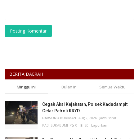
Posting Komentar
BERITA DAERAH
Minggu Ini
Bulan Ini
Semua Waktu
Cegah Aksi Kejahatan, Polsek Kadudampit
Gelar Patroli KRYD
DARSONO BUDIMAN
Aug 2, 2026
Jawa Barat
KAB. SUKABUMI
0
20
Laporkan