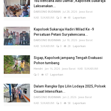
'Isu Rencana Aksi Damai', Kapolsek Sukaraja
Laksanakan...
DARSONO BUDIMAN
Jul 28, 2026
Jawa Barat
KAB. SUKABUMI
0
48
Laporkan
Kapolsek Sukaraja Hadiri Milad Ke -9
Persatuan Petani Suryakencana...
DARSONO BUDIMAN
Jul 18, 2026
Jawa Barat
KAB. SUKABUMI
0
28
Laporkan
Sigap, Kapolsek jampang Tengah Evakuasi
Pohon tumbang
Hendri
Jan 16, 2026
Jawa Barat
KAB. SUKABUMI
0
67
Laporkan
Dalam Rangka Ops Lilin Lodaya 2025, Polsek
Cisaat Intensifkan...
DARSONO BUDIMAN
Jan 2, 2026
Jawa Barat
KAB. SUKABUMI
0
58
Laporkan