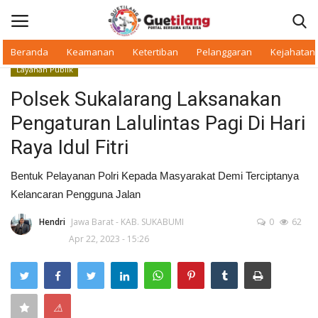
Beranda
Keamanan
Ketertiban
Pelanggaran
Kejahatan
Layanan Publik
Masuk
Daftar
Polsek Sukalarang Laksanakan
Pengaturan Lalulintas Pagi Di Hari
Beranda
Raya Idul Fitri
Daerah
Bentuk Pelayanan Polri Kepada Masyarakat Demi Terciptanya
Kelancaran Pengguna Jalan
Makan Bergizi
Hendri
Jawa Barat - KAB. SUKABUMI
0
62
Warkop Digital
Apr 22, 2023 - 15:26
Pelanggaran
Ketertiban
⚠