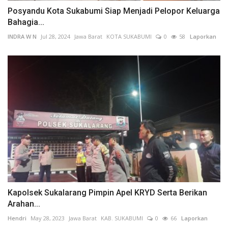
Posyandu Kota Sukabumi Siap Menjadi Pelopor Keluarga
Bahagia...
INDRA W N
Jul 28, 2024
Jawa Barat
KOTA SUKABUMI
0
58
Laporkan
Kapolsek Sukalarang Pimpin Apel KRYD Serta Berikan
Arahan...
Hendri
May 28, 2023
Jawa Barat
KAB. SUKABUMI
0
66
Laporkan