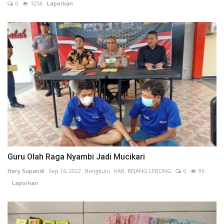
0
1256
Laporkan
Guru Olah Raga Nyambi Jadi Mucikari
Hery Supandi
Sep 16, 2022
Bengkulu
KAB. REJANG LEBONG
0
96
Laporkan