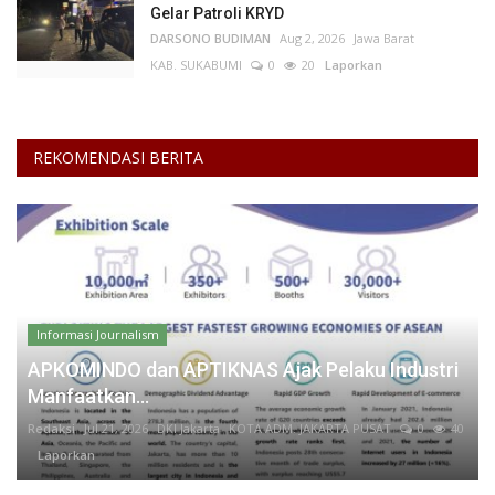
Gelar Patroli KRYD
DARSONO BUDIMAN
Aug 2, 2026
Jawa Barat
KAB. SUKABUMI
0
20
Laporkan
REKOMENDASI BERITA
Informasi Journalism
APKOMINDO dan APTIKNAS Ajak Pelaku Industri
Manfaatkan...
Redaksi
Jul 21, 2026
DKI Jakarta
KOTA ADM. JAKARTA PUSAT
0
40
Laporkan