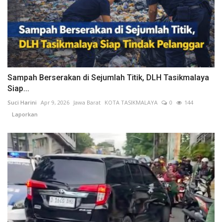
Sampah Berserakan di Sejumlah Titik, DLH Tasikmalaya
Siap...
Suci Harini
Apr 9, 2026
Jawa Barat
KOTA TASIKMALAYA
0
144
Laporkan