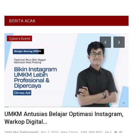
BERITA ACAK
Cybers Event
UMKM Antusias Belajar Optimasi Instagram,
R
Warkop Digital...
T
Sella Nur Rahmawati
Apr 2, 2026
Jawa Timur
KAB. MALANG
0
48
An