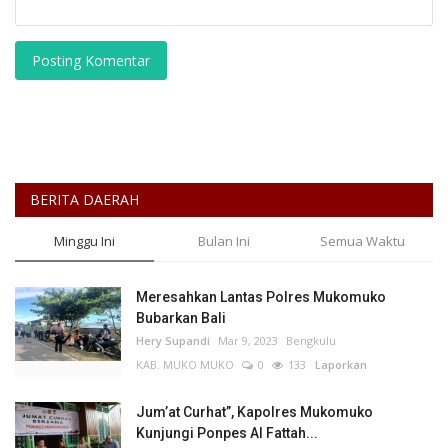
Posting Komentar
BERITA DAERAH
Minggu Ini
Bulan Ini
Semua Waktu
Meresahkan Lantas Polres Mukomuko
Bubarkan Bali
Hery Supandi
Mar 9, 2023
Bengkulu
KAB. MUKO MUKO
0
133
Laporkan
Jum’at Curhat”, Kapolres Mukomuko
Kunjungi Ponpes Al Fattah...