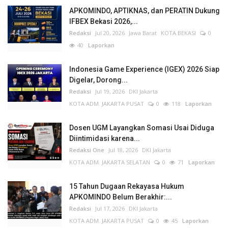
APKOMINDO, APTIKNAS, dan PERATIN Dukung
IFBEX Bekasi 2026,...
Redaksi
Jul 20, 2026
Jawa Barat
KOTA BEKASI
0
40
Laporkan
Indonesia Game Experience (IGEX) 2026 Siap
Digelar, Dorong...
Redaksi
Jul 19, 2026
DKI Jakarta
KOTA ADM. JAKARTA PUSAT
0
118
Laporkan
Dosen UGM Layangkan Somasi Usai Diduga
Diintimidasi karena...
Redaksi One
Jul 18, 2026
DKI Jakarta
KOTA ADM. JAKARTA SELATAN
0
71
Laporkan
15 Tahun Dugaan Rekayasa Hukum
APKOMINDO Belum Berakhir:...
Redaksi
Jul 17, 2026
DKI Jakarta
KOTA ADM. JAKARTA PUSAT
0
45
Laporkan