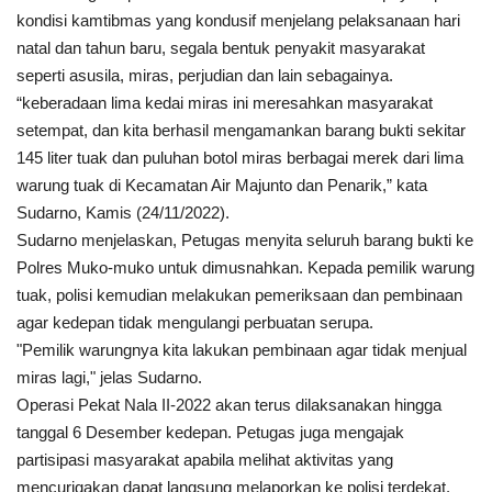
kondisi kamtibmas yang kondusif menjelang pelaksanaan hari
natal dan tahun baru, segala bentuk penyakit masyarakat
Kesehatan
seperti asusila, miras, perjudian dan lain sebagainya.
“keberadaan lima kedai miras ini meresahkan masyarakat
Layanan Publik
setempat, dan kita berhasil mengamankan barang bukti sekitar
145 liter tuak dan puluhan botol miras berbagai merek dari lima
Perempuan/Anak
warung tuak di Kecamatan Air Majunto dan Penarik,” kata
Sudarno, Kamis (24/11/2022).
Sudarno menjelaskan, Petugas menyita seluruh barang bukti ke
Polres Muko-muko untuk dimusnahkan. Kepada pemilik warung
tuak, polisi kemudian melakukan pemeriksaan dan pembinaan
agar kedepan tidak mengulangi perbuatan serupa.
"Pemilik warungnya kita lakukan pembinaan agar tidak menjual
miras lagi," jelas Sudarno.
Operasi Pekat Nala II-2022 akan terus dilaksanakan hingga
tanggal 6 Desember kedepan. Petugas juga mengajak
partisipasi masyarakat apabila melihat aktivitas yang
mencurigakan dapat langsung melaporkan ke polisi terdekat.