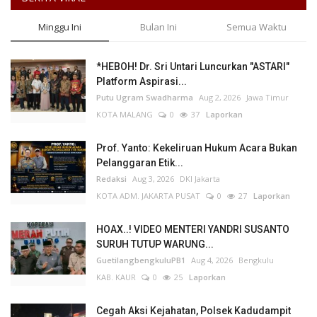
Minggu Ini
Bulan Ini
Semua Waktu
*HEBOH! Dr. Sri Untari Luncurkan "ASTARI"
Platform Aspirasi...
Putu Ugram Swadharma
Aug 2, 2026
Jawa Timur
KOTA MALANG
0
37
Laporkan
Prof. Yanto: Kekeliruan Hukum Acara Bukan
Pelanggaran Etik...
Redaksi
Aug 3, 2026
DKI Jakarta
KOTA ADM. JAKARTA PUSAT
0
27
Laporkan
HOAX..! VIDEO MENTERI YANDRI SUSANTO
SURUH TUTUP WARUNG...
GuetilangbengkuluPB1
Aug 4, 2026
Bengkulu
KAB. KAUR
0
25
Laporkan
Cegah Aksi Kejahatan, Polsek Kadudampit