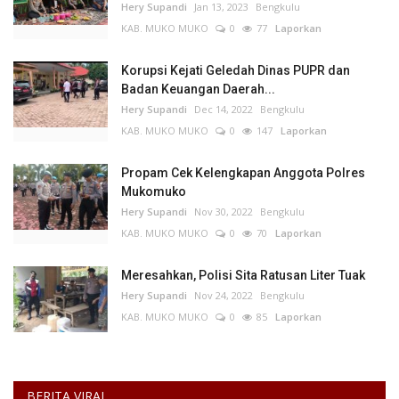
Hery Supandi
Jan 13, 2023
Bengkulu
KAB. MUKO MUKO
0
77
Laporkan
Korupsi Kejati Geledah Dinas PUPR dan
Badan Keuangan Daerah...
Hery Supandi
Dec 14, 2022
Bengkulu
KAB. MUKO MUKO
0
147
Laporkan
Propam Cek Kelengkapan Anggota Polres
Mukomuko
Hery Supandi
Nov 30, 2022
Bengkulu
KAB. MUKO MUKO
0
70
Laporkan
Meresahkan, Polisi Sita Ratusan Liter Tuak
Hery Supandi
Nov 24, 2022
Bengkulu
KAB. MUKO MUKO
0
85
Laporkan
BERITA VIRAL