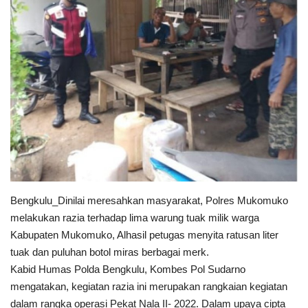
Keamanan
Kejahatan
Cybers Event
UMKM & Ekonomi Kreatif
Pekerja Migran Indonesia
Ekonomi
Bengkulu_Dinilai meresahkan masyarakat, Polres Mukomuko
melakukan razia terhadap lima warung tuak milik warga
Pendidikan
Kabupaten Mukomuko, Alhasil petugas menyita ratusan liter
tuak dan puluhan botol miras berbagai merk.
Informasi Journalism
Kabid Humas Polda Bengkulu, Kombes Pol Sudarno
mengatakan, kegiatan razia ini merupakan rangkaian kegiatan
dalam rangka operasi Pekat Nala II- 2022. Dalam upaya cipta
Olahraga