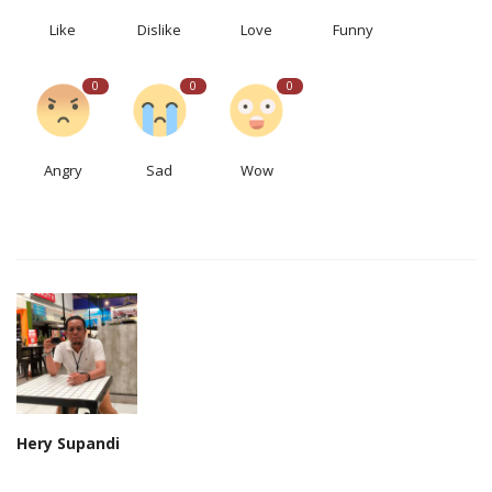
Like
Dislike
Love
Funny
0
0
0
Angry
Sad
Wow
Hery Supandi