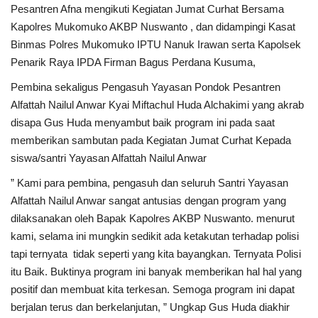
Pesantren Afna mengikuti Kegiatan Jumat Curhat Bersama
Kapolres Mukomuko AKBP Nuswanto , dan didampingi Kasat
Kesehatan
Binmas Polres Mukomuko IPTU Nanuk Irawan serta Kapolsek
Penarik Raya IPDA Firman Bagus Perdana Kusuma,
Layanan Publik
Pembina sekaligus Pengasuh Yayasan Pondok Pesantren
Perempuan/Anak
Alfattah Nailul Anwar Kyai Miftachul Huda Alchakimi yang akrab
disapa Gus Huda menyambut baik program ini pada saat
memberikan sambutan pada Kegiatan Jumat Curhat Kepada
siswa/santri Yayasan Alfattah Nailul Anwar
” Kami para pembina, pengasuh dan seluruh Santri Yayasan
Alfattah Nailul Anwar sangat antusias dengan program yang
dilaksanakan oleh Bapak Kapolres AKBP Nuswanto. menurut
kami, selama ini mungkin sedikit ada ketakutan terhadap polisi
tapi ternyata tidak seperti yang kita bayangkan. Ternyata Polisi
itu Baik. Buktinya program ini banyak memberikan hal hal yang
positif dan membuat kita terkesan. Semoga program ini dapat
berjalan terus dan berkelanjutan, ” Ungkap Gus Huda diakhir