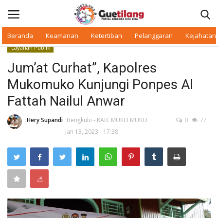
Beranda
Keamanan
Ketertiban
Pelanggaran
Kejahatan
Layanan Publik
Masuk
Daftar
Jum’at Curhat”, Kapolres
Mukomuko Kunjungi Ponpes Al
Beranda
Fattah Nailul Anwar
Daerah
Hery Supandi
Bengkulu - KAB. MUKO MUKO
0
77
Jan 13, 2023 - 17:38
Makan Bergizi
Warkop Digital
⚠
Pelanggaran
Ketertiban