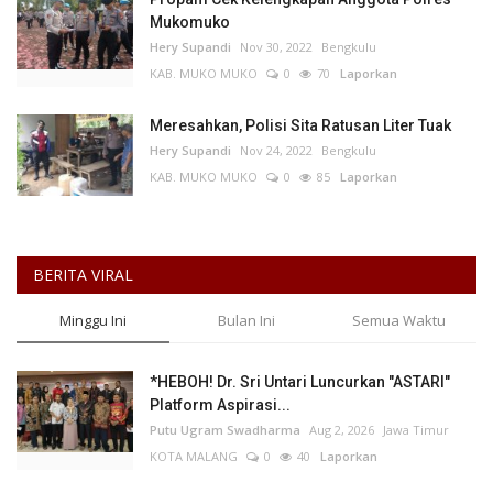
Mukomuko
Hery Supandi
Nov 30, 2022
Bengkulu
KAB. MUKO MUKO
0
70
Laporkan
Meresahkan, Polisi Sita Ratusan Liter Tuak
Hery Supandi
Nov 24, 2022
Bengkulu
KAB. MUKO MUKO
0
85
Laporkan
BERITA VIRAL
Minggu Ini
Bulan Ini
Semua Waktu
*HEBOH! Dr. Sri Untari Luncurkan "ASTARI"
Platform Aspirasi...
Putu Ugram Swadharma
Aug 2, 2026
Jawa Timur
KOTA MALANG
0
40
Laporkan