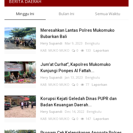
BERITA DAERAH
Minggu Ini
Bulan Ini
Semua Waktu
Meresahkan Lantas Polres Mukomuko
Bubarkan Bali
Hery Supandi
Mar 9, 2023
Bengkulu
KAB. MUKO MUKO
0
133
Laporkan
Jum’at Curhat”, Kapolres Mukomuko
Kunjungi Ponpes Al Fattah...
Hery Supandi
Jan 13, 2023
Bengkulu
KAB. MUKO MUKO
0
77
Laporkan
Korupsi Kejati Geledah Dinas PUPR dan
Badan Keuangan Daerah...
Hery Supandi
Dec 14, 2022
Bengkulu
KAB. MUKO MUKO
0
147
Laporkan
Propam Cek Kelengkapan Anggota Polres