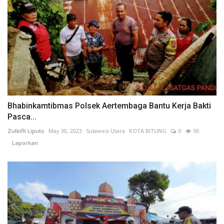
Bhabinkamtibmas Polsek Aertembaga Bantu Kerja Bakti
Pasca...
Zulkifli Liputo
May 30, 2023
Sulawesi Utara
KOTA BITUNG
0
90
Laporkan