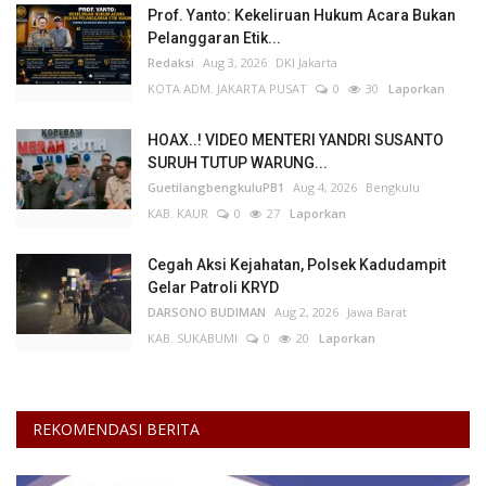
Prof. Yanto: Kekeliruan Hukum Acara Bukan
Pelanggaran Etik...
Redaksi
Aug 3, 2026
DKI Jakarta
KOTA ADM. JAKARTA PUSAT
0
30
Laporkan
HOAX..! VIDEO MENTERI YANDRI SUSANTO
SURUH TUTUP WARUNG...
GuetilangbengkuluPB1
Aug 4, 2026
Bengkulu
KAB. KAUR
0
27
Laporkan
Cegah Aksi Kejahatan, Polsek Kadudampit
Gelar Patroli KRYD
DARSONO BUDIMAN
Aug 2, 2026
Jawa Barat
KAB. SUKABUMI
0
20
Laporkan
REKOMENDASI BERITA