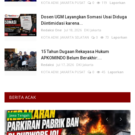
KOTA ADM. JAKARTA PUSAT
0
119
Laporkan
Dosen UGM Layangkan Somasi Usai Diduga
Diintimidasi karena...
Redaksi One
Jul 18, 2026
DKI Jakarta
KOTA ADM. JAKARTA SELATAN
0
73
Laporkan
15 Tahun Dugaan Rekayasa Hukum
APKOMINDO Belum Berakhir:...
Redaksi
Jul 17, 2026
DKI Jakarta
KOTA ADM. JAKARTA PUSAT
0
45
Laporkan
BERITA ACAK
Jawa Tengah