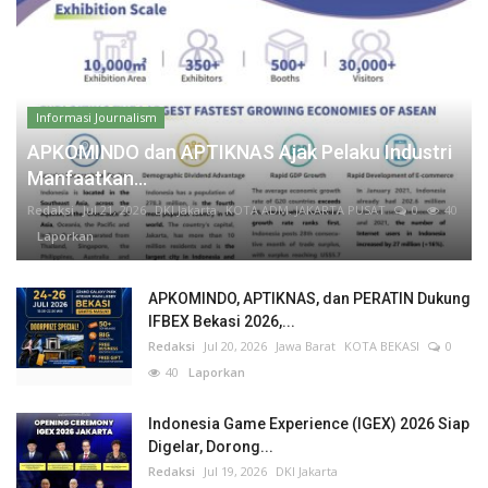
Informasi Journalism
APKOMINDO dan APTIKNAS Ajak Pelaku Industri
Manfaatkan...
Redaksi
Jul 21, 2026
DKI Jakarta
KOTA ADM. JAKARTA PUSAT
0
40
Laporkan
APKOMINDO, APTIKNAS, dan PERATIN Dukung
IFBEX Bekasi 2026,...
Redaksi
Jul 20, 2026
Jawa Barat
KOTA BEKASI
0
40
Laporkan
Indonesia Game Experience (IGEX) 2026 Siap
Digelar, Dorong...
Redaksi
Jul 19, 2026
DKI Jakarta