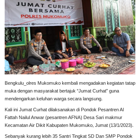
Keamanan
Kejahatan
Cybers Event
UMKM & Ekonomi Kreatif
Pekerja Migran Indonesia
Bengkulu_olres Mukomuko kembali mengadakan kegiatan tatap
Ekonomi
muka dengan masyarakat bertajuk “Jumat Curhat” guna
mendengarkan keluhan warga secara langsung.
Pendidikan
Kali ini Jumat Curhat dilaksanakan di Pondok Pesantren Al
Fattah Nailul Anwar (pesantren AFNA) Desa Sari makmur
Informasi Journalism
Kecamatan Air Dikit Kabupaten Mukomuko, Jumat (13/1/2023).
Sebanyak kurang lebih 35 Santri Tingkat SD Dan SMP Pondok
Olahraga