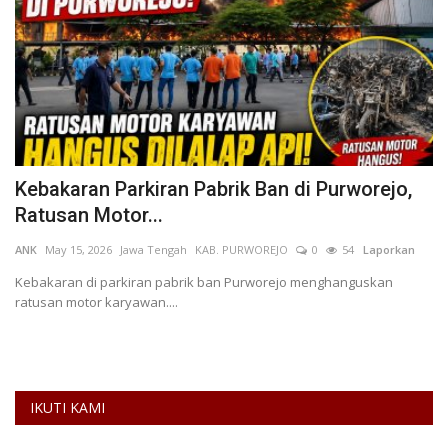
Kebakaran Parkiran Pabrik Ban di Purworejo,
L
Ratusan Motor...
L
70
ANK
May 15, 2026
Jawa Tengah
KAB. PURWOREJO
0
54
Laporkan
Se
L
Kebakaran di parkiran pabrik ban Purworejo menghanguskan
ratusan motor karyawan....
Ku
li
IKUTI KAMI