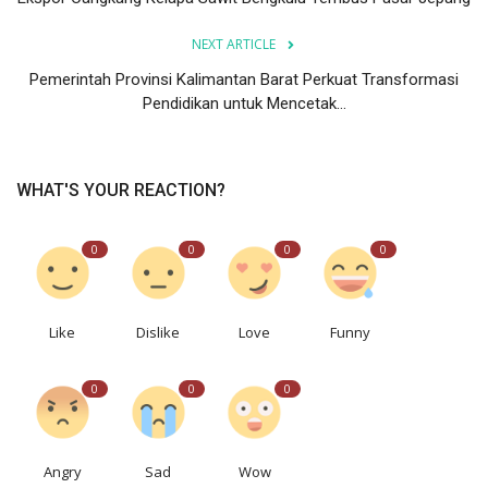
NEXT ARTICLE
Pemerintah Provinsi Kalimantan Barat Perkuat Transformasi
Pendidikan untuk Mencetak...
WHAT'S YOUR REACTION?
0
0
0
0
Like
Dislike
Love
Funny
0
0
0
Angry
Sad
Wow