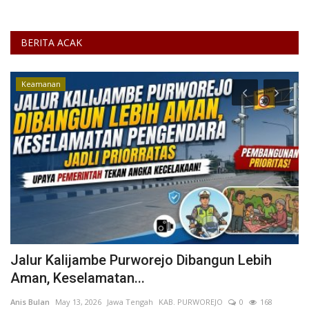
BERITA ACAK
Keamanan
G
Jalur Kalijambe Purworejo Dibangun Lebih
T
Aman, Keselamatan...
S
Anis Bulan
May 13, 2026
Jawa Tengah
KAB. PURWOREJO
0
168
Ya