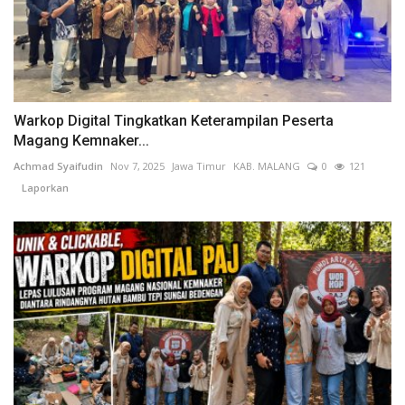
Warkop Digital Tingkatkan Keterampilan Peserta
Magang Kemnaker...
Achmad Syaifudin
Nov 7, 2025
Jawa Timur
KAB. MALANG
0
121
Laporkan