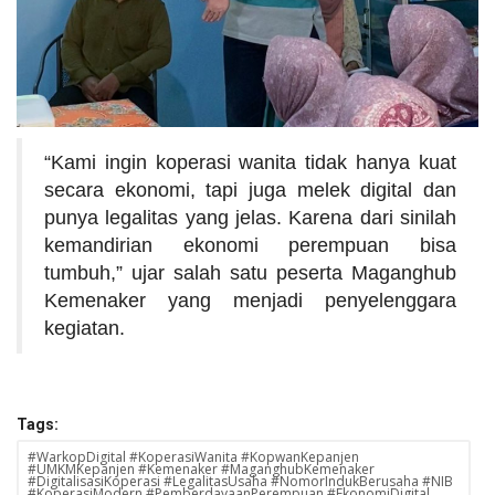
“Kami ingin koperasi wanita tidak hanya kuat
secara ekonomi, tapi juga melek digital dan
punya legalitas yang jelas. Karena dari sinilah
kemandirian ekonomi perempuan bisa
tumbuh,” ujar salah satu peserta Maganghub
Kemenaker yang menjadi penyelenggara
kegiatan.
Tags:
#WarkopDigital #KoperasiWanita #KopwanKepanjen
#UMKMKepanjen #Kemenaker #MaganghubKemenaker
#DigitalisasiKoperasi #LegalitasUsaha #NomorIndukBerusaha #NIB
#KoperasiModern #PemberdayaanPerempuan #EkonomiDigital