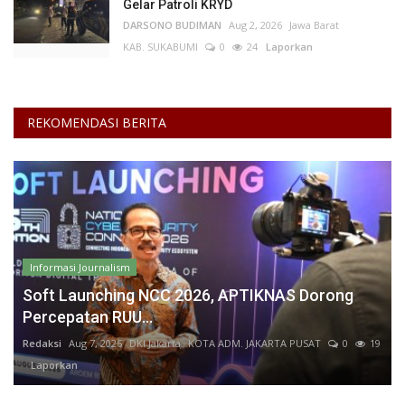
Gelar Patroli KRYD
DARSONO BUDIMAN
Aug 2, 2026
Jawa Barat
KAB. SUKABUMI
0
24
Laporkan
REKOMENDASI BERITA
Informasi Journalism
Soft Launching NCC 2026, APTIKNAS Dorong
Percepatan RUU...
Redaksi
Aug 7, 2026
DKI Jakarta
KOTA ADM. JAKARTA PUSAT
0
19
Laporkan