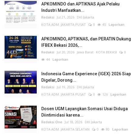
APKOMINDO dan APTIKNAS Ajak Pelaku
Industri Manfaatkan...
Redaksi
Jul 21, 2026
DKI Jakarta
KOTA ADM. JAKARTA PUSAT
0
45
Laporkan
APKOMINDO, APTIKNAS, dan PERATIN Dukung
IFBEX Bekasi 2026,...
Redaksi
Jul 20, 2026
Jawa Barat
KOTA BEKASI
0
44
Laporkan
Indonesia Game Experience (IGEX) 2026 Siap
Digelar, Dorong...
Redaksi
Jul 19, 2026
DKI Jakarta
KOTA ADM. JAKARTA PUSAT
0
126
Laporkan
Dosen UGM Layangkan Somasi Usai Diduga
Diintimidasi karena...
Redaksi One
Jul 18, 2026
DKI Jakarta
KOTA ADM. JAKARTA SELATAN
0
80
Laporkan