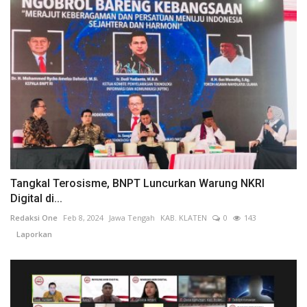
Tangkal Terosisme, BNPT Luncurkan Warung NKRI
Digital di...
Redaksi One
Feb 8, 2024
Jawa Tengah
KAB. KLATEN
0
143
Laporkan