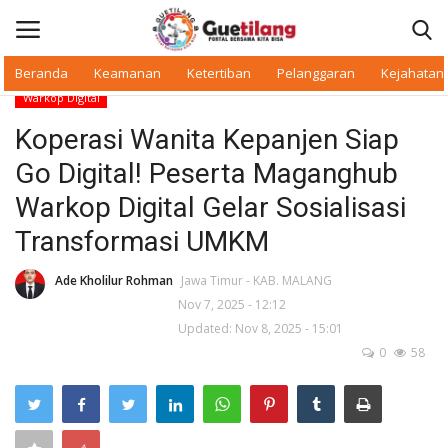
Beranda
Keamanan
Ketertiban
Pelanggaran
Kejahatan
Warkop Digital
Masuk
Daftar
Koperasi Wanita Kepanjen Siap
Go Digital! Peserta Maganghub
Beranda
Warkop Digital Gelar Sosialisasi
Daerah
Transformasi UMKM
Makan Bergizi
Ade Kholilur Rohman
Jawa Timur - KAB. MALANG
Nov 7, 2025 - 12:12
Updated: Nov 8, 2025 - 15:01
Warkop Digital
0
58
Pelanggaran
Ketertiban