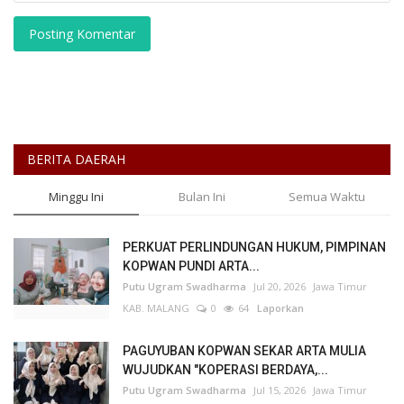
Posting Komentar
BERITA DAERAH
Minggu Ini
Bulan Ini
Semua Waktu
PERKUAT PERLINDUNGAN HUKUM, PIMPINAN
KOPWAN PUNDI ARTA...
Putu Ugram Swadharma
Jul 20, 2026
Jawa Timur
KAB. MALANG
0
64
Laporkan
PAGUYUBAN KOPWAN SEKAR ARTA MULIA
WUJUDKAN "KOPERASI BERDAYA,...
Putu Ugram Swadharma
Jul 15, 2026
Jawa Timur