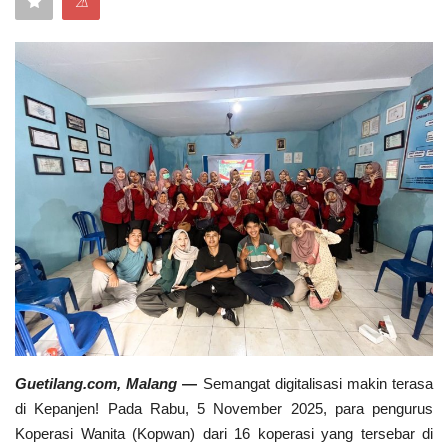
⚠
Keamanan
Kejahatan
Cybers Event
UMKM & Ekonomi Kreatif
Pekerja Migran Indonesia
Ekonomi
Pendidikan
Guetilang.com, Malang
—
Semangat digitalisasi makin terasa
Informasi Journalism
di Kepanjen! Pada Rabu, 5 November 2025, para pengurus
Koperasi Wanita (Kopwan) dari 16 koperasi yang tersebar di
Olahraga