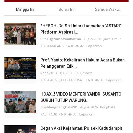
Minggu Ini
Bulan Ini
Semua Waktu
*HEBOH! Dr. Sri Untari Luncurkan "ASTARI"
Platform Aspirasi...
Putu Ugram Swadharma
Aug 2, 2026
Jawa Timur
KOTA MALANG
0
42
Laporkan
Prof. Yanto: Kekeliruan Hukum Acara Bukan
Pelanggaran Etik...
Redaksi
Aug 3, 2026
DKI Jakarta
KOTA ADM. JAKARTA PUSAT
0
38
Laporkan
HOAX..! VIDEO MENTERI YANDRI SUSANTO
SURUH TUTUP WARUNG...
GuetilangbengkuluPB1
Aug 4, 2026
Bengkulu
KAB. KAUR
0
33
Laporkan
Cegah Aksi Kejahatan, Polsek Kadudampit