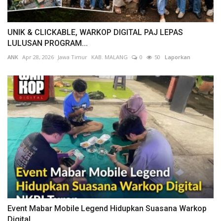
UNIK & CLICKABLE, WARKOP DIGITAL PAJ LEPAS
LULUSAN PROGRAM...
ANK
Apr 28, 2026
Jawa Timur
KAB. MALANG
0
50
Laporkan
Event Mabar Mobile Legend Hidupkan Suasana Warkop
Digital...