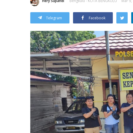
Hery Supandi
Bengkulu - KOTA BENGKULU
Mar 9,
Telegram
Facebook