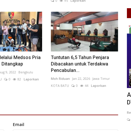
0
95
Laporkan
Ekonomi
elalui Medsos Pria
Tuntutan 6,5 Tahun Penjara
u Ditangkap
Dibacakan untuk Terdakwa
Pencabulan...
Aug 9, 2022
Bengkulu
Moh Riduan
Jan 22, 2026
Jawa Timur
U
0
82
Laporkan
KOTA BATU
0
44
Laporkan
ora Drum
Ekonomi Indonesia Tetap Tangguh di
A
Tengah Ketidakpastian...
D
Putu Ugram Swadharma
Jul 26, 2026
DKI Jakarta
Re
KOTA ADM. JAKARTA TIMUR
0
21
Laporkan
Email