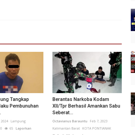
pung Tangkap
Berantas Narkoba Kodam
laku Pembunuhan
XII/Tpr Berhasil Amankan Sabu
.
Seberat...
, 2024
Lampung
Octavianus Barauntu
Feb 7, 2023
0
65
Laporkan
Kalimantan Barat
KOTA PONTIANAK