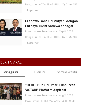
Bengkulu
KOTA BENGKULU
0
155
Laporkan
Prabowo Ganti Sri Mulyani dengan
Purbaya Yudhi Sadewa sebagai...
Putu Ugram Swadharma
Sep 8, 2025
Bengkulu
KOTA BENGKULU
0
189
Laporkan
BERITA VIRAL
Minggu Ini
Bulan Ini
Semua Waktu
*HEBOH! Dr. Sri Untari Luncurkan
"ASTARI" Platform Aspirasi...
Putu Ugram Swadharma
Aug 2, 2026
Jawa Timur
KOTA MALANG
0
40