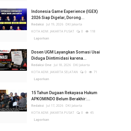
Indonesia Game Experience (IGEX)
2026 Siap Digelar, Dorong...
Redaksi
Jul 19, 2026
DKI Jakarta
KOTA ADM. JAKARTA PUSAT
0
118
Laporkan
Dosen UGM Layangkan Somasi Usai
Diduga Diintimidasi karena...
Redaksi One
Jul 18, 2026
DKI Jakarta
KOTA ADM. JAKARTA SELATAN
0
71
Laporkan
15 Tahun Dugaan Rekayasa Hukum
APKOMINDO Belum Berakhir:...
Redaksi
Jul 17, 2026
DKI Jakarta
KOTA ADM. JAKARTA PUSAT
0
45
Laporkan