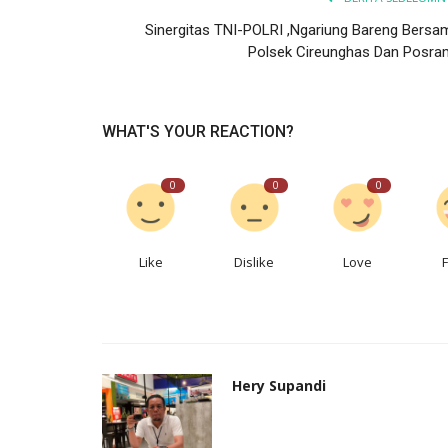
Sinergitas TNI-POLRI ,Ngariung Bareng Bersa
Polsek Cireunghas Dan Posram
WHAT'S YOUR REACTION?
0
0
0
Like
Dislike
Love
Hery Supandi