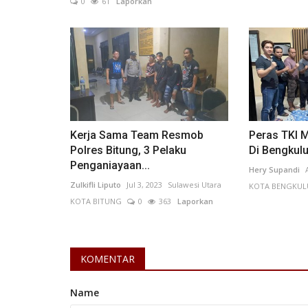
0
61
Laporkan
Kalimantan Timur
Kerja Sama Team Resmob
Peras TKI M
Polres Bitung, 3 Pelaku
Di Bengkul
Penganiayaan...
Hery Supandi
Zulkifli Liputo
Jul 3, 2023
Sulawesi Utara
KOTA BENGKUL
KOTA BITUNG
0
363
Laporkan
Tribute to Ismail Marzuki, Disp
Corps Pukau Penonton...
KOMENTAR
zainal_ wahyudi
Aug 18, 2025
Kalimantan Timur
KOTA SAMARINDA
0
220
Laporkan
Name