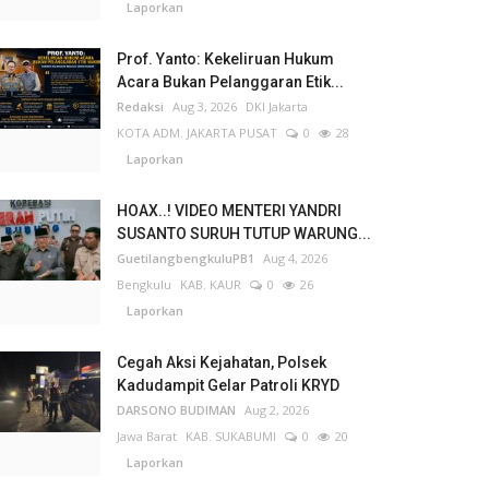
Laporkan
Prof. Yanto: Kekeliruan Hukum
Acara Bukan Pelanggaran Etik...
Redaksi
Aug 3, 2026
DKI Jakarta
KOTA ADM. JAKARTA PUSAT
0
28
Laporkan
HOAX..! VIDEO MENTERI YANDRI
SUSANTO SURUH TUTUP WARUNG...
GuetilangbengkuluPB1
Aug 4, 2026
Bengkulu
KAB. KAUR
0
26
Laporkan
Cegah Aksi Kejahatan, Polsek
Kadudampit Gelar Patroli KRYD
DARSONO BUDIMAN
Aug 2, 2026
Jawa Barat
KAB. SUKABUMI
0
20
Laporkan