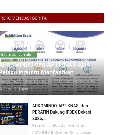
REKOMENDASI BERITA
Informasi Journalism
APKOMINDO dan APTIKNAS Ajak
Pelaku Industri Manfaatkan...
Redaksi
Jul 21, 2026
DKI Jakarta
KOTA ADM. JAKARTA PUSAT
0
40
Laporkan
APKOMINDO, APTIKNAS, dan
PERATIN Dukung IFBEX Bekasi
2026,...
Redaksi
Jul 20, 2026
Jawa Barat
KOTA BEKASI
0
40
Laporkan