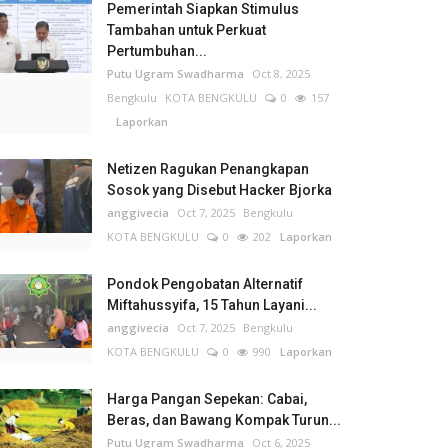
Pemerintah Siapkan Stimulus
Tambahan untuk Perkuat
Pertumbuhan...
Putu Ugram Swadharma
Oct 8, 2025
Bengkulu
KOTA BENGKULU
0
157
Laporkan
Netizen Ragukan Penangkapan
Sosok yang Disebut Hacker Bjorka
anggivecia
Oct 7, 2025
Bengkulu
KOTA BENGKULU
0
202
Laporkan
Pondok Pengobatan Alternatif
Miftahussyifa, 15 Tahun Layani...
anggivecia
Oct 7, 2025
Bengkulu
KOTA BENGKULU
0
990
Laporkan
Harga Pangan Sepekan: Cabai,
Beras, dan Bawang Kompak Turun...
Putu Ugram Swadharma
Oct 6, 2025