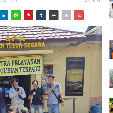
 2023 - 13:08
0
84
⚠