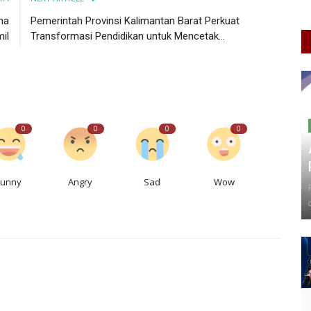
ma
Pemerintah Provinsi Kalimantan Barat Perkuat
il
Transformasi Pendidikan untuk Mencetak...
0
0
0
0
Funny
Angry
Sad
Wow