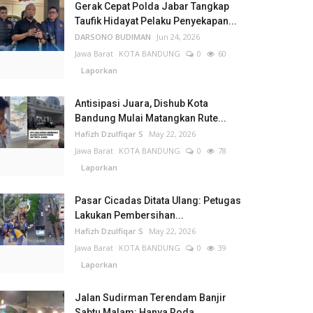
Gerak Cepat Polda Jabar Tangkap
Taufik Hidayat Pelaku Penyekapan...
DARSONO BUDIMAN
Jun 24, 2026
Jawa Barat
KOTA BANDUNG
0
60
Laporkan
Antisipasi Juara, Dishub Kota
Bandung Mulai Matangkan Rute...
Hafizh Dzulfiqar S
May 22, 2026
Jawa Barat
KOTA BANDUNG
0
78
Laporkan
Pasar Cicadas Ditata Ulang: Petugas
Lakukan Pembersihan...
Hafizh Dzulfiqar S
May 22, 2026
Jawa Barat
KOTA BANDUNG
0
39
Laporkan
Jalan Sudirman Terendam Banjir
Sabtu Malam: Hanya Roda...