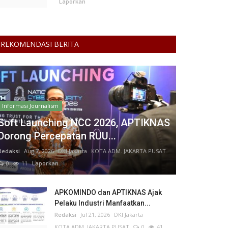
Laporkan
REKOMENDASI BERITA
Informasi Journalism
Soft Launching NCC 2026, APTIKNAS
Dorong Percepatan RUU...
Redaksi
Aug 7, 2026
DKI Jakarta
KOTA ADM. JAKARTA PUSAT
0
11
Laporkan
APKOMINDO dan APTIKNAS Ajak
Pelaku Industri Manfaatkan...
Redaksi
Jul 21, 2026
DKI Jakarta
KOTA ADM. JAKARTA PUSAT
0
41