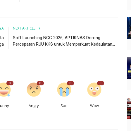
YA
NEXT ARTICLE
ta
Soft Launching NCC 2026, APTIKNAS Dorong
ga
Percepatan RUU KKS untuk Memperkuat Kedaulatan...
0
0
0
0
Funny
Angry
Sad
Wow