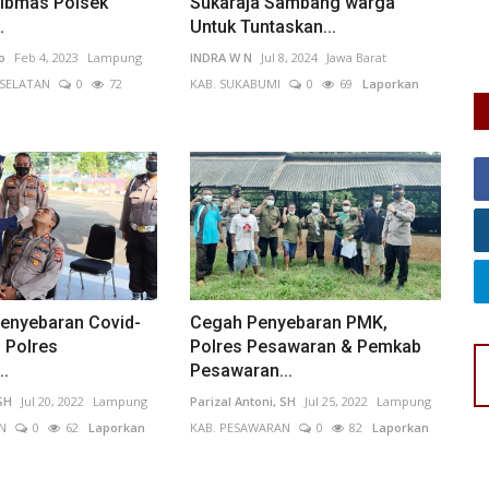
ibmas Polsek
Sukaraja Sambang warga
.
Untuk Tuntaskan...
o
Feb 4, 2023
Lampung
INDRA W N
Jul 8, 2024
Jawa Barat
SELATAN
0
72
KAB. SUKABUMI
0
69
Laporkan
Penyebaran Covid-
Cegah Penyebaran PMK,
l Polres
Polres Pesawaran & Pemkab
..
Pesawaran...
 SH
Jul 20, 2022
Lampung
Parizal Antoni, SH
Jul 25, 2022
Lampung
N
0
62
Laporkan
KAB. PESAWARAN
0
82
Laporkan