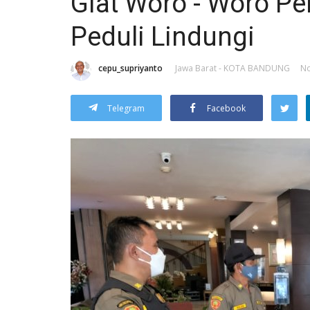
Giat Woro - Woro P
Peduli Lindungi
cepu_supriyanto
Jawa Barat - KOTA BANDUNG
No
Telegram
Facebook