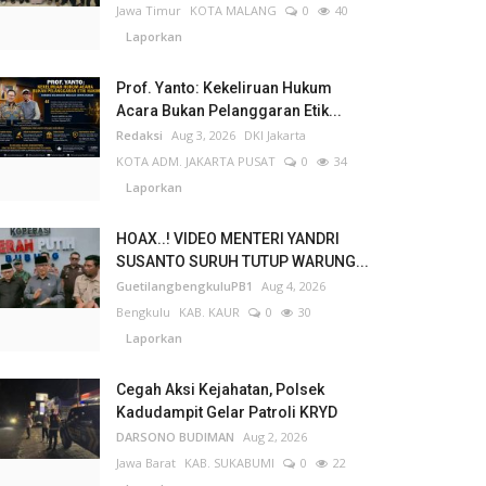
Jawa Timur
KOTA MALANG
0
40
Laporkan
Prof. Yanto: Kekeliruan Hukum
Acara Bukan Pelanggaran Etik...
Redaksi
Aug 3, 2026
DKI Jakarta
KOTA ADM. JAKARTA PUSAT
0
34
Laporkan
HOAX..! VIDEO MENTERI YANDRI
SUSANTO SURUH TUTUP WARUNG...
GuetilangbengkuluPB1
Aug 4, 2026
Bengkulu
KAB. KAUR
0
30
Laporkan
Cegah Aksi Kejahatan, Polsek
Kadudampit Gelar Patroli KRYD
DARSONO BUDIMAN
Aug 2, 2026
Jawa Barat
KAB. SUKABUMI
0
22