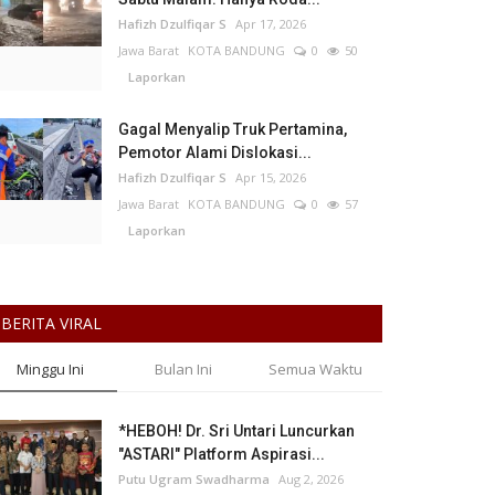
Hafizh Dzulfiqar S
Apr 17, 2026
Jawa Barat
KOTA BANDUNG
0
50
Laporkan
Gagal Menyalip Truk Pertamina,
Pemotor Alami Dislokasi...
Hafizh Dzulfiqar S
Apr 15, 2026
Jawa Barat
KOTA BANDUNG
0
57
Laporkan
BERITA VIRAL
Minggu Ini
Bulan Ini
Semua Waktu
*HEBOH! Dr. Sri Untari Luncurkan
"ASTARI" Platform Aspirasi...
Putu Ugram Swadharma
Aug 2, 2026