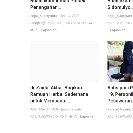
Bhabinkamtibmas Polsek
Bhabinkamt
Penengahan...
Sidomulyo..
cepu_supriyanto
Dec 17, 2022
cepu_supriyant
Lampung
KAB. LAMPUNG SELATAN
0
KAB. LAMPUNG 
70
Laporkan
Laporkan
dr Zaidul Akbar Bagikan
Antisipasi 
Ramuan Herbal Sederhana
19, Personi
untuk Membantu...
Pesawaran.
ANK
Mar 27, 2026
Jawa Tengah
Parizal Antoni,
KAB. PURWOREJO
0
70
Laporkan
KAB. PESAWARA