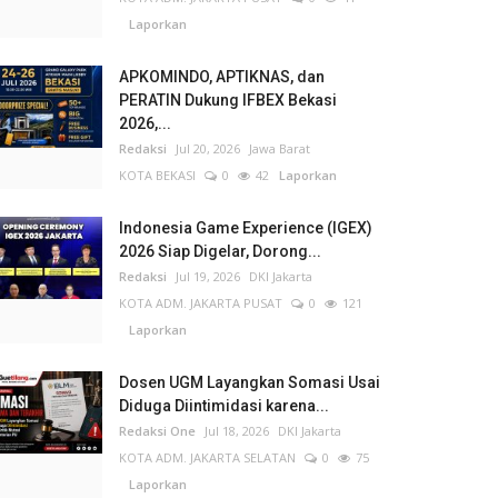
Laporkan
APKOMINDO, APTIKNAS, dan
PERATIN Dukung IFBEX Bekasi
2026,...
Redaksi
Jul 20, 2026
Jawa Barat
KOTA BEKASI
0
42
Laporkan
Indonesia Game Experience (IGEX)
2026 Siap Digelar, Dorong...
Redaksi
Jul 19, 2026
DKI Jakarta
KOTA ADM. JAKARTA PUSAT
0
121
Laporkan
Dosen UGM Layangkan Somasi Usai
Diduga Diintimidasi karena...
Redaksi One
Jul 18, 2026
DKI Jakarta
KOTA ADM. JAKARTA SELATAN
0
75
Laporkan