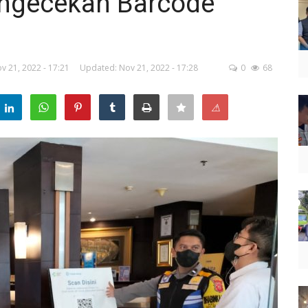
engecekan Barcode
v 21, 2022 - 17:21
Updated: Nov 21, 2022 - 17:28
0
68
⚠