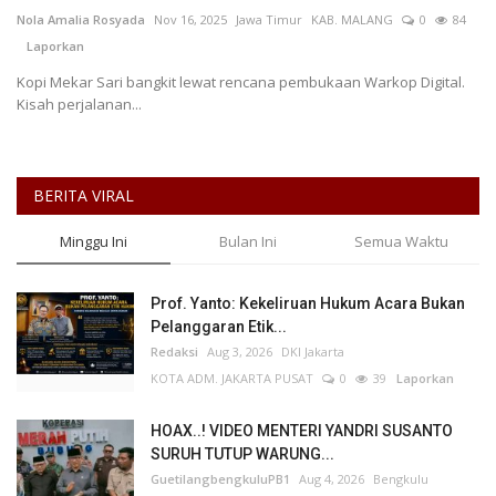
Nola Amalia Rosyada
Nov 16, 2025
Jawa Timur
KAB. MALANG
0
84
Laporkan
Kesehatan
Kopi Mekar Sari bangkit lewat rencana pembukaan Warkop Digital.
Kisah perjalanan...
Layanan Publik
Perempuan/Anak
BERITA VIRAL
Minggu Ini
Bulan Ini
Semua Waktu
Prof. Yanto: Kekeliruan Hukum Acara Bukan
Pelanggaran Etik...
Redaksi
Aug 3, 2026
DKI Jakarta
KOTA ADM. JAKARTA PUSAT
0
39
Laporkan
HOAX..! VIDEO MENTERI YANDRI SUSANTO
SURUH TUTUP WARUNG...
GuetilangbengkuluPB1
Aug 4, 2026
Bengkulu