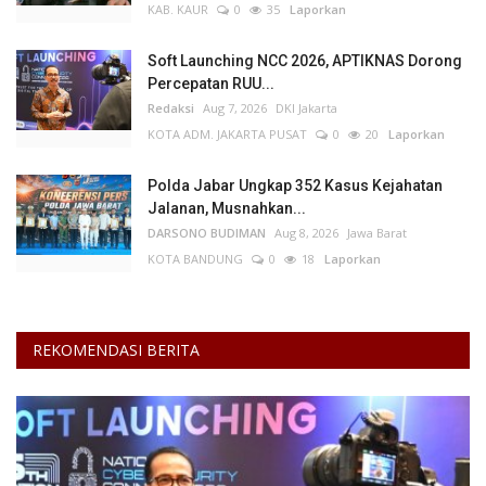
KAB. KAUR
0
35
Laporkan
Soft Launching NCC 2026, APTIKNAS Dorong
Percepatan RUU...
Redaksi
Aug 7, 2026
DKI Jakarta
KOTA ADM. JAKARTA PUSAT
0
20
Laporkan
Polda Jabar Ungkap 352 Kasus Kejahatan
Jalanan, Musnahkan...
DARSONO BUDIMAN
Aug 8, 2026
Jawa Barat
KOTA BANDUNG
0
18
Laporkan
REKOMENDASI BERITA