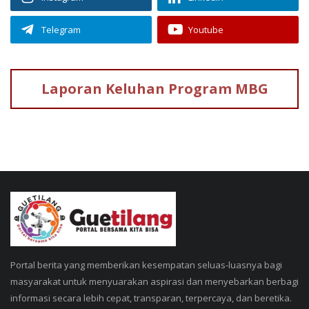
Telegram
Youtube
Laporan Keluhan
Program MBG
Portal berita yang memberikan kesempatan seluas-luasnya bagi
masyarakat untuk menyuarakan aspirasi dan menyebarkan berbagi
informasi secara lebih cepat, transparan, terpercaya, dan beretika.