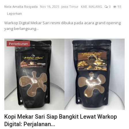
Nola Amalia Rosyada
Nov 16, 2025
Jawa Timur
KAB. MALANG
0
93
Keamanan
Laporkan
Warkop Digital Mekar Sari resmi dibuka pada acara grand opening
Kejahatan
yang berlangsung...
Cybers Event
Perkebunan
UMKM & Ekonomi Kreatif
Pekerja Migran Indonesia
Ekonomi
Pendidikan
Informasi Journalism
Kopi Mekar Sari Siap Bangkit Lewat Warkop
Digital: Perjalanan...
Olahraga