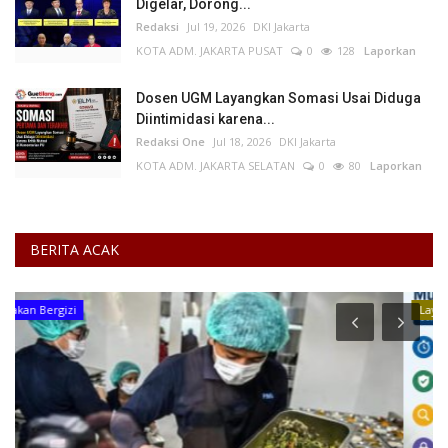
Digelar, Dorong...
Redaksi
Jul 19, 2026
DKI Jakarta
KOTA ADM. JAKARTA PUSAT
0
128
Laporkan
Dosen UGM Layangkan Somasi Usai Diduga
Diintimidasi karena...
Redaksi One
Jul 18, 2026
DKI Jakarta
KOTA ADM. JAKARTA SELATAN
0
80
Laporkan
BERITA ACAK
Layanan Publik