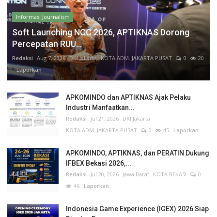
Informasi Journalism
Soft Launching NCC 2026, APTIKNAS Dorong
Percepatan RUU...
Redaksi
Aug 7, 2026
DKI Jakarta
KOTA ADM. JAKARTA PUSAT
0
20
Laporkan
APKOMINDO dan APTIKNAS Ajak Pelaku
Industri Manfaatkan...
Redaksi
Jul 21, 2026
DKI Jakarta
KOTA ADM. JAKARTA PUSAT
0
45
Laporkan
APKOMINDO, APTIKNAS, dan PERATIN Dukung
IFBEX Bekasi 2026,...
Redaksi
Jul 20, 2026
Jawa Barat
KOTA BEKASI
0
46
Laporkan
Indonesia Game Experience (IGEX) 2026 Siap