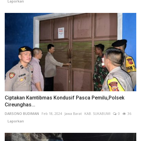
Laporkan
Ciptakan Kamtibmas Kondusif Pasca Pemilu,Polsek
Cireunghas...
DARSONO BUDIMAN
Feb 18, 2024
Jawa Barat
KAB. SUKABUMI
0
36
Laporkan