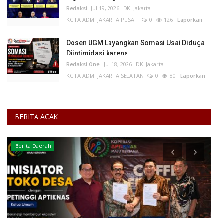
Redaksi
Jul 19, 2026
DKI Jakarta
KOTA ADM. JAKARTA PUSAT
0
126
Laporkan
Dosen UGM Layangkan Somasi Usai Diduga
Diintimidasi karena...
Redaksi One
Jul 18, 2026
DKI Jakarta
KOTA ADM. JAKARTA SELATAN
0
80
Laporkan
BERITA ACAK
Berita Daerah