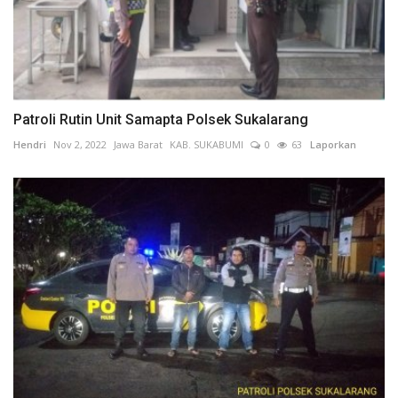
Patroli Rutin Unit Samapta Polsek Sukalarang
Hendri
Nov 2, 2022
Jawa Barat
KAB. SUKABUMI
0
63
Laporkan