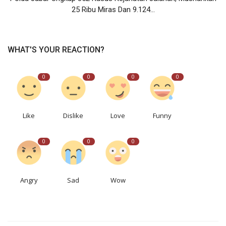
25 Ribu Miras Dan 9.124...
WHAT'S YOUR REACTION?
0
0
0
0
Like
Dislike
Love
Funny
0
0
0
Angry
Sad
Wow