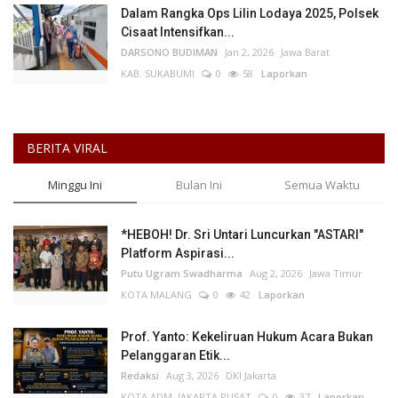
Dalam Rangka Ops Lilin Lodaya 2025, Polsek
Cisaat Intensifkan...
DARSONO BUDIMAN
Jan 2, 2026
Jawa Barat
KAB. SUKABUMI
0
58
Laporkan
BERITA VIRAL
Minggu Ini
Bulan Ini
Semua Waktu
*HEBOH! Dr. Sri Untari Luncurkan "ASTARI"
Platform Aspirasi...
Putu Ugram Swadharma
Aug 2, 2026
Jawa Timur
KOTA MALANG
0
42
Laporkan
Prof. Yanto: Kekeliruan Hukum Acara Bukan
Pelanggaran Etik...
Redaksi
Aug 3, 2026
DKI Jakarta
KOTA ADM. JAKARTA PUSAT
0
37
Laporkan