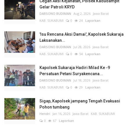
Cegah Aksi Kejahatan, Polsek Kadudampit
Gelar Patroli KRYD
DARSONO BUDIMAN
Aug 2, 2026
Jawa Barat
KAB. SUKABUMI
0
24
Laporkan
'Isu Rencana Aksi Damai', Kapolsek Sukaraja
Laksanakan...
DARSONO BUDIMAN
Jul 28, 2026
Jawa Barat
KAB. SUKABUMI
0
54
Laporkan
Kapolsek Sukaraja Hadiri Milad Ke -9
Persatuan Petani Suryakencana...
DARSONO BUDIMAN
Jul 18, 2026
Jawa Barat
KAB. SUKABUMI
0
29
Laporkan
Sigap, Kapolsek jampang Tengah Evakuasi
Pohon tumbang
Hendri
Jan 16, 2026
Jawa Barat
KAB. SUKABUMI
0
67
Laporkan