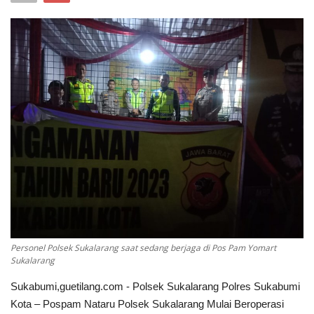
Keamanan
Kejahatan
Cybers Event
UMKM & Ekonomi Kreatif
Pekerja Migran Indonesia
Ekonomi
Pendidikan
Personel Polsek Sukalarang saat sedang berjaga di Pos Pam Yomart
Sukalarang
Informasi Journalism
Sukabumi,guetilang.com - Polsek Sukalarang Polres Sukabumi
Kota – Pospam Nataru Polsek Sukalarang Mulai Beroperasi
Olahraga