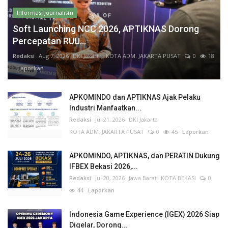
Informasi Journalism
Soft Launching NCC 2026, APTIKNAS Dorong
Percepatan RUU...
Redaksi
Aug 7, 2026
DKI Jakarta
KOTA ADM. JAKARTA PUSAT
0
18
Laporkan
APKOMINDO dan APTIKNAS Ajak Pelaku
Industri Manfaatkan...
Redaksi
Jul 21, 2026
DKI Jakarta
KOTA ADM. JAKARTA PUSAT
0
45
Laporkan
APKOMINDO, APTIKNAS, dan PERATIN Dukung
IFBEX Bekasi 2026,...
Redaksi
Jul 20, 2026
Jawa Barat
KOTA BEKASI
0
44
Laporkan
Indonesia Game Experience (IGEX) 2026 Siap
Digelar, Dorong...