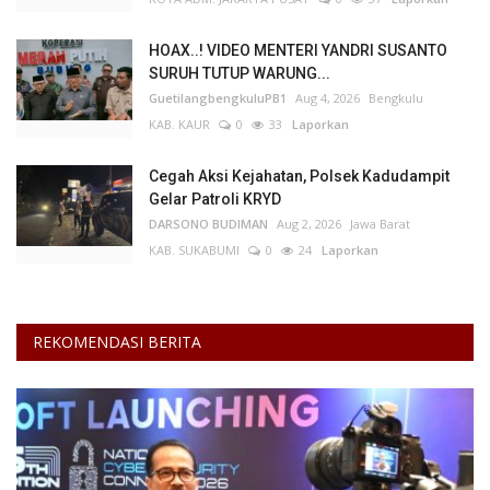
HOAX..! VIDEO MENTERI YANDRI SUSANTO
SURUH TUTUP WARUNG...
GuetilangbengkuluPB1
Aug 4, 2026
Bengkulu
KAB. KAUR
0
33
Laporkan
Cegah Aksi Kejahatan, Polsek Kadudampit
Gelar Patroli KRYD
DARSONO BUDIMAN
Aug 2, 2026
Jawa Barat
KAB. SUKABUMI
0
24
Laporkan
REKOMENDASI BERITA