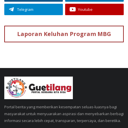
Telegram
Youtube
Laporan Keluhan
Program MBG
Portal berita yang memberikan kesempatan seluas-luasnya bagi
masyarakat untuk menyuarakan aspirasi dan menyebarkan berbagi
informasi secara lebih cepat, transparan, terpercaya, dan beretika.