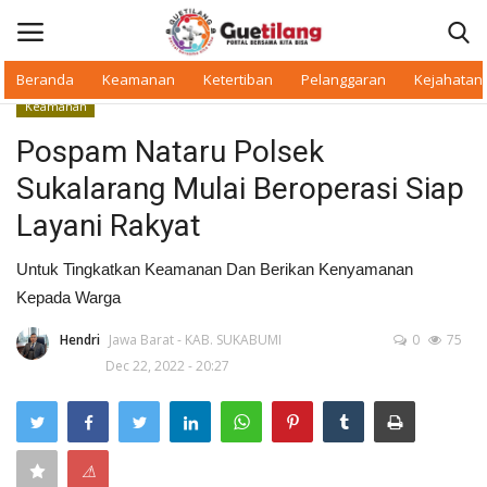
Beranda
Keamanan
Ketertiban
Pelanggaran
Kejahatan
Keamanan
Masuk
Daftar
Pospam Nataru Polsek
Sukalarang Mulai Beroperasi Siap
Beranda
Layani Rakyat
Daerah
Untuk Tingkatkan Keamanan Dan Berikan Kenyamanan
Kepada Warga
Makan Bergizi
Hendri
Jawa Barat - KAB. SUKABUMI
0
75
Warkop Digital
Dec 22, 2022 - 20:27
Pelanggaran
Ketertiban
⚠