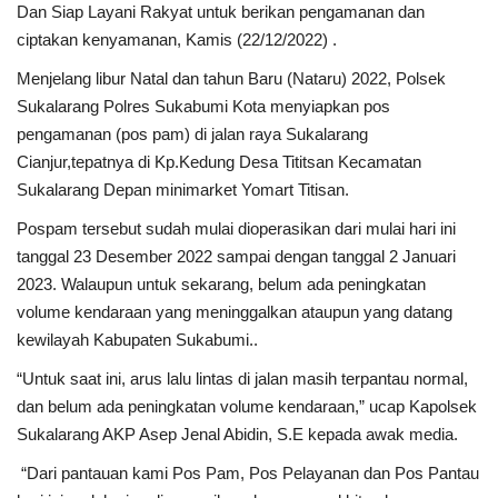
Dan Siap Layani Rakyat untuk berikan pengamanan dan
ciptakan kenyamanan, Kamis (22/12/2022) .
Kesehatan
Menjelang libur Natal dan tahun Baru (Nataru) 2022, Polsek
Sukalarang Polres Sukabumi Kota menyiapkan pos
Layanan Publik
pengamanan (pos pam) di jalan raya Sukalarang
Cianjur,tepatnya di Kp.Kedung Desa Tititsan Kecamatan
Perempuan/Anak
Sukalarang Depan minimarket Yomart Titisan.
Pospam tersebut sudah mulai dioperasikan dari mulai hari ini
tanggal 23 Desember 2022 sampai dengan tanggal 2 Januari
2023. Walaupun untuk sekarang, belum ada peningkatan
volume kendaraan yang meninggalkan ataupun yang datang
kewilayah Kabupaten Sukabumi..
“Untuk saat ini, arus lalu lintas di jalan masih terpantau normal,
dan belum ada peningkatan volume kendaraan,” ucap Kapolsek
Sukalarang AKP Asep Jenal Abidin, S.E kepada awak media.
“Dari pantauan kami Pos Pam, Pos Pelayanan dan Pos Pantau