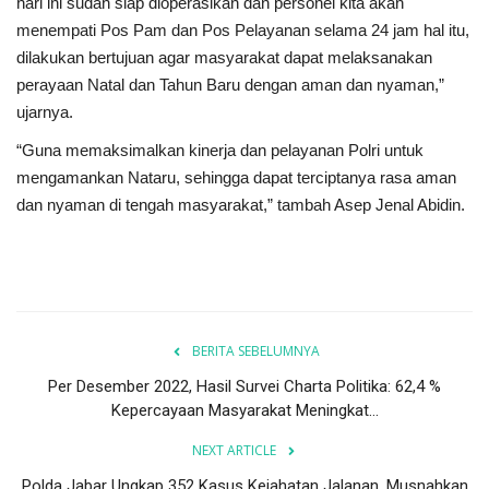
hari ini sudah siap dioperasikan dan personel kita akan
menempati Pos Pam dan Pos Pelayanan selama 24 jam hal itu,
dilakukan bertujuan agar masyarakat dapat melaksanakan
perayaan Natal dan Tahun Baru dengan aman dan nyaman,”
ujarnya.
“Guna memaksimalkan kinerja dan pelayanan Polri untuk
mengamankan Nataru, sehingga dapat terciptanya rasa aman
dan nyaman di tengah masyarakat,” tambah Asep Jenal Abidin.
BERITA SEBELUMNYA
Per Desember 2022, Hasil Survei Charta Politika: 62,4 %
Kepercayaan Masyarakat Meningkat...
NEXT ARTICLE
Polda Jabar Ungkap 352 Kasus Kejahatan Jalanan, Musnahkan