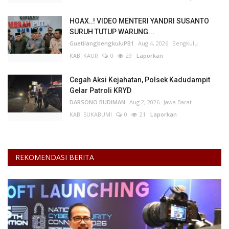
HOAX..! VIDEO MENTERI YANDRI SUSANTO
SURUH TUTUP WARUNG...
GuetilangbengkuluPB1
Aug 4, 2026
Bengkulu
KAB. KAUR
0
29
Laporkan
Cegah Aksi Kejahatan, Polsek Kadudampit
Gelar Patroli KRYD
DARSONO BUDIMAN
Aug 2, 2026
Jawa Barat
KAB. SUKABUMI
0
21
Laporkan
REKOMENDASI BERITA