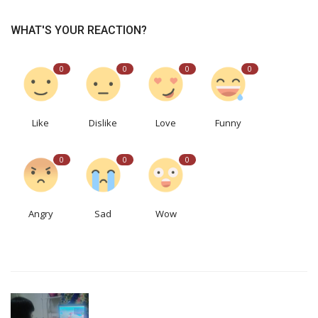
WHAT'S YOUR REACTION?
0
0
0
0
Like
Dislike
Love
Funny
0
0
0
Angry
Sad
Wow