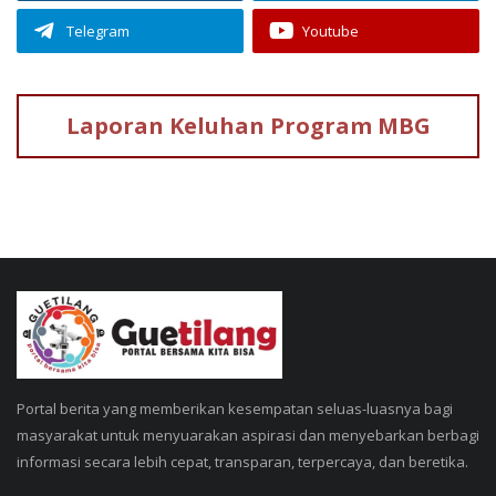
Telegram
Youtube
Laporan Keluhan
Program MBG
Portal berita yang memberikan kesempatan seluas-luasnya bagi
masyarakat untuk menyuarakan aspirasi dan menyebarkan berbagi
informasi secara lebih cepat, transparan, terpercaya, dan beretika.