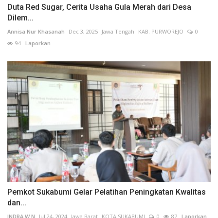
Duta Red Sugar, Cerita Usaha Gula Merah dari Desa
Dilem...
Annisa Nur Khasanah
Dec 3, 2025
Jawa Tengah
KAB. PURWOREJO
0
94
Laporkan
Pemkot Sukabumi Gelar Pelatihan Peningkatan Kwalitas
dan...
INDRA W N
Jul 24, 2024
Jawa Barat
KOTA SUKABUMI
0
87
Laporkan