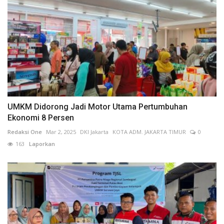
UMKM Didorong Jadi Motor Utama Pertumbuhan
Ekonomi 8 Persen
Redaksi One
Mar 2, 2025
DKI Jakarta
KOTA ADM. JAKARTA TIMUR
0
163
Laporkan