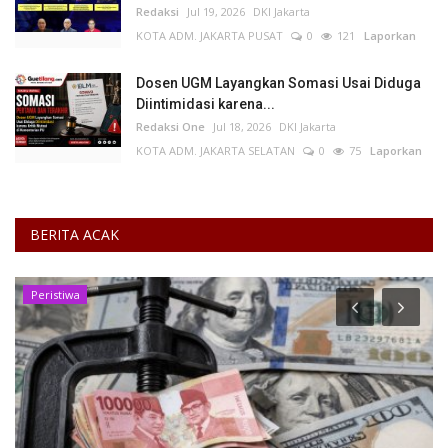
Redaksi
Jul 19, 2026
DKI Jakarta
KOTA ADM. JAKARTA PUSAT
0
121
Laporkan
Dosen UGM Layangkan Somasi Usai Diduga
Diintimidasi karena...
Redaksi One
Jul 18, 2026
DKI Jakarta
KOTA ADM. JAKARTA SELATAN
0
75
Laporkan
BERITA ACAK
DKI Jakarta