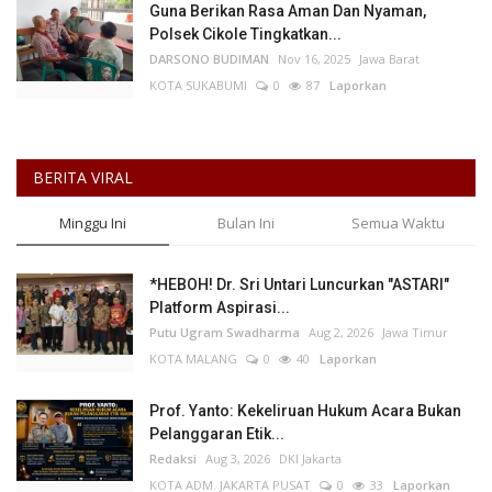
Guna Berikan Rasa Aman Dan Nyaman,
Polsek Cikole Tingkatkan...
DARSONO BUDIMAN
Nov 16, 2025
Jawa Barat
KOTA SUKABUMI
0
87
Laporkan
BERITA VIRAL
Minggu Ini
Bulan Ini
Semua Waktu
*HEBOH! Dr. Sri Untari Luncurkan "ASTARI"
Platform Aspirasi...
Putu Ugram Swadharma
Aug 2, 2026
Jawa Timur
KOTA MALANG
0
40
Laporkan
Prof. Yanto: Kekeliruan Hukum Acara Bukan
Pelanggaran Etik...
Redaksi
Aug 3, 2026
DKI Jakarta
KOTA ADM. JAKARTA PUSAT
0
33
Laporkan