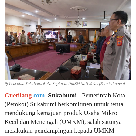
Keamanan
Kejahatan
Cybers Event
UMKM & Ekonomi Kreatif
Pekerja Migran Indonesia
PJ Wali Kota Sukabumi Buka Kegiatan UMKM Naik Kelas (Foto.Istimewa)
Ekonomi
Guetilang
.
com
, Sukabumi -
Pemerintah Kota
Pendidikan
(Pemkot) Sukabumi berkomitmen untuk terua
mendukung kemajuan produk Usaha Mikro
Informasi Journalism
Kecil dan Menengah (UMKM), salah satunya
melakukan pendampingan kepada UMKM
Olahraga