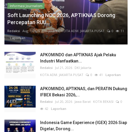
Informasi Journalism
Soft Launching NCC 2026, APTIKNAS Dorong
Percepatan RUU...
Redaksi
Aug 7, 2026
DKI Jakarta
KOTA ADM. JAKARTA PUSAT
0
11
Laporkan
APKOMINDO dan APTIKNAS Ajak Pelaku
Industri Manfaatkan...
Redaksi
Jul 21, 2026
DKI Jakarta
KOTA ADM. JAKARTA PUSAT
0
41
Laporkan
APKOMINDO, APTIKNAS, dan PERATIN Dukung
IFBEX Bekasi 2026,...
Redaksi
Jul 20, 2026
Jawa Barat
KOTA BEKASI
0
42
Laporkan
Indonesia Game Experience (IGEX) 2026 Siap
Digelar, Dorong...