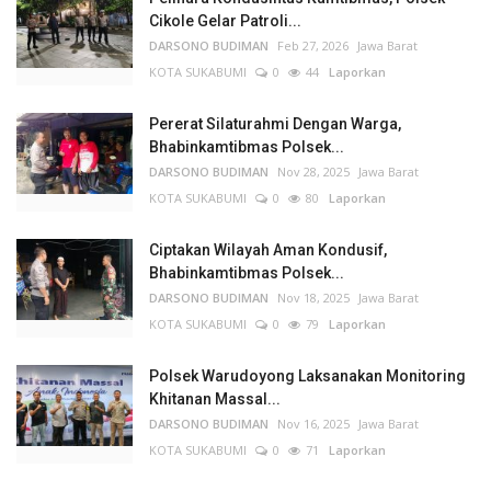
Cikole Gelar Patroli...
DARSONO BUDIMAN
Feb 27, 2026
Jawa Barat
KOTA SUKABUMI
0
44
Laporkan
Pererat Silaturahmi Dengan Warga,
Bhabinkamtibmas Polsek...
DARSONO BUDIMAN
Nov 28, 2025
Jawa Barat
KOTA SUKABUMI
0
80
Laporkan
Ciptakan Wilayah Aman Kondusif,
Bhabinkamtibmas Polsek...
DARSONO BUDIMAN
Nov 18, 2025
Jawa Barat
KOTA SUKABUMI
0
79
Laporkan
Polsek Warudoyong Laksanakan Monitoring
Khitanan Massal...
DARSONO BUDIMAN
Nov 16, 2025
Jawa Barat
KOTA SUKABUMI
0
71
Laporkan