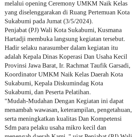
melalui opening Ceremony UMKM Naik Kelas
yang diselenggarakan di Ruang Pertemuan Kota
Kesehatan
Sukabumi pada Jumat (3/5/2024).
Penjabat (PJ) Wali Kota Sukabumi, Kusmana
Layanan Publik
Hartadji membuka langsung kegiatan tersebut.
Perempuan/Anak
Hadir selaku narasumber dalam kegiatan itu
adalah Kepala Dinas Koperasi Dan Usaha Kecil
Provinsi Jawa Barat, Ir. Rachmat Taufik Garsadi,
Koordinator UMKM Naik Kelas Daerah Kota
Sukabumi, Kepala Diskumindag Kota
Sukabumi, dan Peserta Pelatihan.
"Mudah-Mudahan Dengan Kegiatan ini dapat
menambah wawasan, keterampilan, pengetahuan,
serta meningkatkan kualitas Dan Kompetensi
Sdm para pelaku usaha mikro kecil dan
menengah daerah Kami, " ujar Penjabat (PJ) Wali