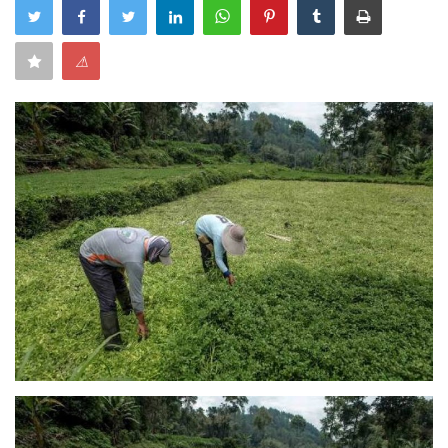
Keamanan
⚠
Kejahatan
Cybers Event
UMKM & Ekonomi Kreatif
Pekerja Migran Indonesia
Ekonomi
Pendidikan
Informasi Journalism
Olahraga