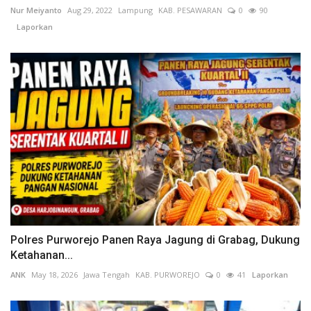
Nur Meiyanto
Aug 29, 2022
Lampung
KAB. PESAWARAN
0
90
Laporkan
Polres Purworejo Panen Raya Jagung di Grabag, Dukung
Ketahanan...
ANK
May 18, 2026
Jawa Tengah
KAB. PURWOREJO
0
41
Laporkan