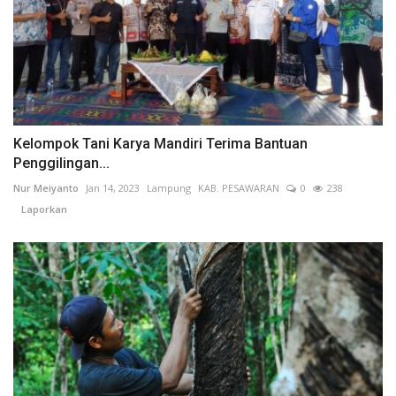
Kelompok Tani Karya Mandiri Terima Bantuan
Penggilingan...
Nur Meiyanto
Jan 14, 2023
Lampung
KAB. PESAWARAN
0
238
Laporkan