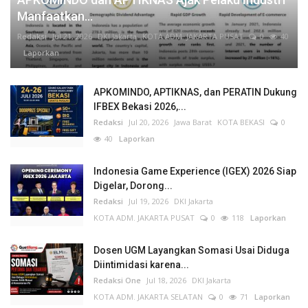
Manfaatkan...
Redaksi
Jul 21, 2026
DKI Jakarta
KOTA ADM. JAKARTA PUSAT
0
40
Laporkan
APKOMINDO, APTIKNAS, dan PERATIN Dukung
IFBEX Bekasi 2026,...
Redaksi
Jul 20, 2026
Jawa Barat
KOTA BEKASI
0
40
Laporkan
Indonesia Game Experience (IGEX) 2026 Siap
Digelar, Dorong...
Redaksi
Jul 19, 2026
DKI Jakarta
KOTA ADM. JAKARTA PUSAT
0
118
Laporkan
Dosen UGM Layangkan Somasi Usai Diduga
Diintimidasi karena...
Redaksi One
Jul 18, 2026
DKI Jakarta
KOTA ADM. JAKARTA SELATAN
0
71
Laporkan