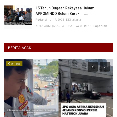
15 Tahun Dugaan Rekayasa Hukum
APKOMINDO Belum Berakhir:...
Redaksi
Jul 17, 2026
DKI Jakarta
KOTA ADM. JAKARTA PUSAT
0
45
Laporkan
BERITA ACAK
Olahraga