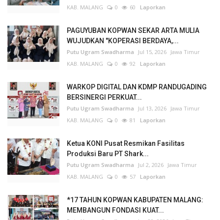
KAB. MALANG
0
60
Laporkan
PAGUYUBAN KOPWAN SEKAR ARTA MULIA
WUJUDKAN "KOPERASI BERDAYA,...
Putu Ugram Swadharma
Jul 15, 2026
Jawa Timur
KAB. MALANG
0
92
Laporkan
WARKOP DIGITAL DAN KDMP RANDUGADING
BERSINERGI PERKUAT...
Putu Ugram Swadharma
Jul 13, 2026
Jawa Timur
KAB. MALANG
0
81
Laporkan
Ketua KONI Pusat Resmikan Fasilitas
Produksi Baru PT Shark...
Putu Ugram Swadharma
Jul 2, 2026
Jawa Timur
KAB. MALANG
0
57
Laporkan
*17 TAHUN KOPWAN KABUPATEN MALANG:
MEMBANGUN FONDASI KUAT...