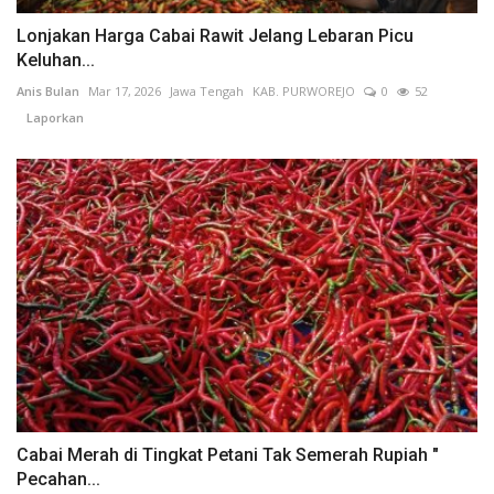
Lonjakan Harga Cabai Rawit Jelang Lebaran Picu
Keluhan...
Anis Bulan
Mar 17, 2026
Jawa Tengah
KAB. PURWOREJO
0
52
Laporkan
Cabai Merah di Tingkat Petani Tak Semerah Rupiah "
Pecahan...