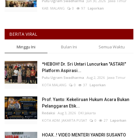
Putu Ugram Swadharma
Jun 30, 2026
Jawa Timur
KAB. MALANG
0
97
Laporkan
BERITA VIRAL
Minggu Ini
Bulan Ini
Semua Waktu
*HEBOH! Dr. Sri Untari Luncurkan "ASTARI"
Platform Aspirasi...
Putu Ugram Swadharma
Aug 2, 2026
Jawa Timur
KOTA MALANG
0
37
Laporkan
Prof. Yanto: Kekeliruan Hukum Acara Bukan
Pelanggaran Etik...
Redaksi
Aug 3, 2026
DKI Jakarta
KOTA ADM. JAKARTA PUSAT
0
27
Laporkan
HOAX..! VIDEO MENTERI YANDRI SUSANTO