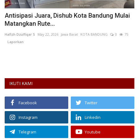
t,
Antisipasi Juara, Dishub Kota Bandung Mulai
P
Matangkan Rute...
L
Hafizh Dzulfiqar S
May 22, 2026
Jawa Barat
KOTA BANDUNG
0
75
Fe
Laporkan
Pe
te
IKUTI KAMI
Facebook
Twitter
Instagram
Linkedin
Telegram
Youtube