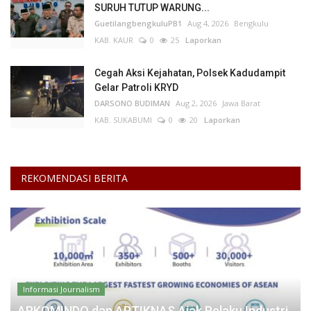
SURUH TUTUP WARUNG...
GuetilangbengkuluPB1
Aug 4, 2026
Bengkulu
KAB. KAUR
0
25
Laporkan
Cegah Aksi Kejahatan, Polsek Kadudampit
Gelar Patroli KRYD
DARSONO BUDIMAN
Aug 2, 2026
Jawa Barat
KAB. SUKABUMI
0
20
Laporkan
REKOMENDASI BERITA
Informasi Journalism
APKOMINDO dan APTIKNAS Ajak Pelaku Industri