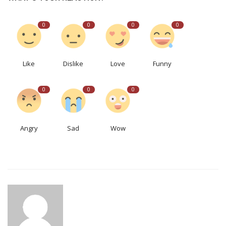
0
0
0
0
Like
Dislike
Love
Funny
0
0
0
Angry
Sad
Wow