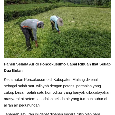
Kesehatan
Layanan Publik
Perempuan/Anak
Panen Selada Air di Poncokusumo Capai Ribuan Ikat Setiap
Dua Bulan
Kecamatan
Poncokusumo
di
Kabupaten Malang
dikenal
sebagai salah satu wilayah dengan potensi pertanian yang
cukup besar. Salah satu komoditas yang banyak dibudidayakan
masyarakat setempat adalah selada air yang tumbuh subur di
aliran air pegunungan.
Tanaman sayuran ini dapat dipanen secara rutin oleh para