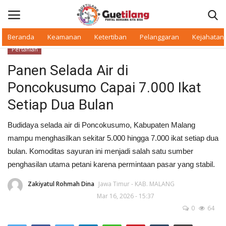
Beranda
Keamanan
Ketertiban
Pelanggaran
Kejahatan
Pertanian
Masuk
Daftar
Panen Selada Air di
Poncokusumo Capai 7.000 Ikat
Beranda
Setiap Dua Bulan
Daerah
Budidaya selada air di Poncokusumo, Kabupaten Malang
mampu menghasilkan sekitar 5.000 hingga 7.000 ikat setiap dua
Makan Bergizi
bulan. Komoditas sayuran ini menjadi salah satu sumber
penghasilan utama petani karena permintaan pasar yang stabil.
Warkop Digital
Zakiyatul Rohmah Dina
Jawa Timur - KAB. MALANG
Pelanggaran
Mar 16, 2026 - 15:37
0
64
Ketertiban