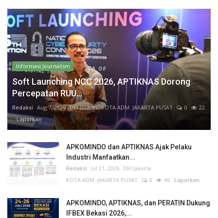
Informasi Journalism
Soft Launching NCC 2026, APTIKNAS Dorong
Percepatan RUU...
Redaksi
Aug 7, 2026
DKI Jakarta
KOTA ADM. JAKARTA PUSAT
0
22
Laporkan
APKOMINDO dan APTIKNAS Ajak Pelaku
Industri Manfaatkan...
Redaksi
Jul 21, 2026
DKI Jakarta
KOTA ADM. JAKARTA PUSAT
0
46
Laporkan
APKOMINDO, APTIKNAS, dan PERATIN Dukung
IFBEX Bekasi 2026,...