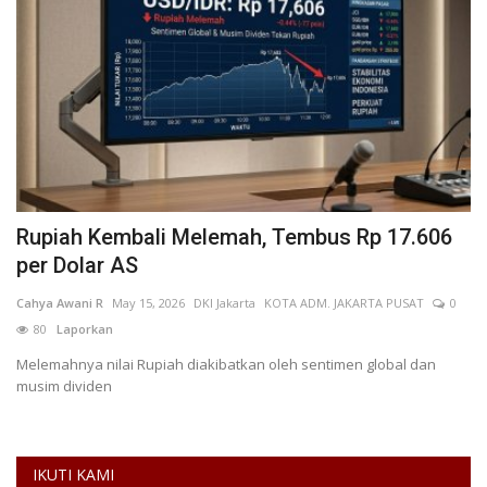
Rupiah Kembali Melemah, Tembus Rp 17.606
I
per Dolar AS
H
Cahya Awani R
May 15, 2026
DKI Jakarta
KOTA ADM. JAKARTA PUSAT
0
Si
80
Laporkan
L
Melemahnya nilai Rupiah diakibatkan oleh sentimen global dan
musim dividen
IKUTI KAMI