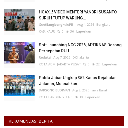
HOAX..! VIDEO MENTERI YANDRI SUSANTO
SURUH TUTUP WARUNG...
GuetilangbengkuluPB1
Aug 4, 2026
Bengkulu
KAB. KAUR
0
36
Laporkan
Soft Launching NCC 2026, APTIKNAS Dorong
Percepatan RUU...
Redaksi
Aug 7, 2026
DKI Jakarta
KOTA ADM. JAKARTA PUSAT
0
22
Laporkan
Polda Jabar Ungkap 352 Kasus Kejahatan
Jalanan, Musnahkan...
DARSONO BUDIMAN
Aug 8, 2026
Jawa Barat
KOTA BANDUNG
0
19
Laporkan
REKOMENDASI BERITA