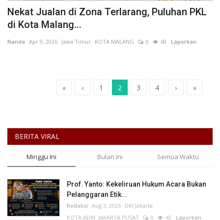
Nekat Jualan di Zona Terlarang, Puluhan PKL
di Kota Malang...
Nanda
Apr 9, 2026
Jawa Timur
KOTA MALANG
0
60
Laporkan
«
‹
1
2
3
4
›
»
BERITA VIRAL
Minggu Ini
Bulan Ini
Semua Waktu
Prof. Yanto: Kekeliruan Hukum Acara Bukan
Pelanggaran Etik...
Redaksi
Aug 3, 2026
DKI Jakarta
KOTA ADM. JAKARTA PUSAT
0
40
Laporkan