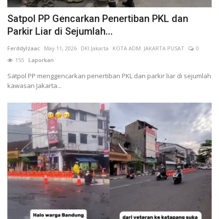
Keamanan
Satpol PP Gencarkan Penertiban PKL dan
Parkir Liar di Sejumlah...
Kejahatan
FerddyIzaac
May 11, 2026
DKI Jakarta
KOTA ADM. JAKARTA PUSAT
0
155
Laporkan
Cybers Event
Satpol PP menggencarkan penertiban PKL dan parkir liar di sejumlah
kawasan Jakarta...
UMKM & Ekonomi Kreatif
Pekerja Migran Indonesia
Ekonomi
Pendidikan
Informasi Journalism
Olahraga