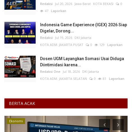
Redaksi
Jul 20, 2026
Jawa Barat
KOTA BEKASI
0
47
Laporkan
Indonesia Game Experience (IGEX) 2026 Siap
Digelar, Dorong...
Redaksi
Jul 19, 2026
DKI Jakarta
KOTA ADM. JAKARTA PUSAT
0
129
Laporkan
Dosen UGM Layangkan Somasi Usai Diduga
Diintimidasi karena...
Redaksi One
Jul 18, 2026
DKI Jakarta
KOTA ADM. JAKARTA SELATAN
0
81
Laporkan
BERITA ACAK
Ekonomi