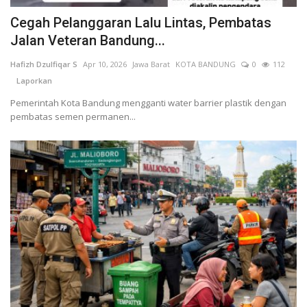
Cegah Pelanggaran Lalu Lintas, Pembatas
Kesehatan
Jalan Veteran Bandung...
Hafizh Dzulfiqar S
Apr 10, 2026
Jawa Barat
KOTA BANDUNG
0
112
Layanan Publik
Laporkan
Perempuan/Anak
Pemerintah Kota Bandung mengganti water barrier plastik dengan
pembatas semen permanen...