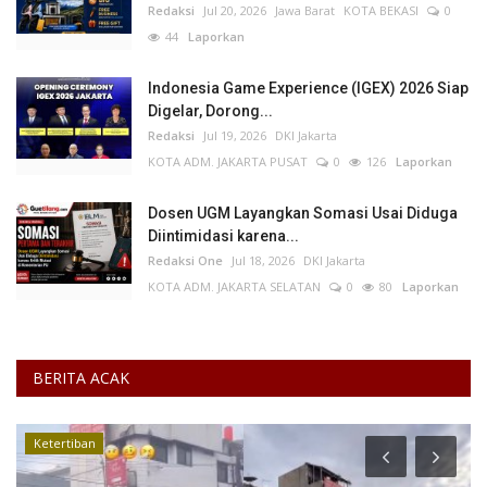
Redaksi
Jul 20, 2026
Jawa Barat
KOTA BEKASI
0
44
Laporkan
Indonesia Game Experience (IGEX) 2026 Siap
Digelar, Dorong...
Redaksi
Jul 19, 2026
DKI Jakarta
KOTA ADM. JAKARTA PUSAT
0
126
Laporkan
Dosen UGM Layangkan Somasi Usai Diduga
Diintimidasi karena...
Redaksi One
Jul 18, 2026
DKI Jakarta
KOTA ADM. JAKARTA SELATAN
0
80
Laporkan
BERITA ACAK
Ketertiban