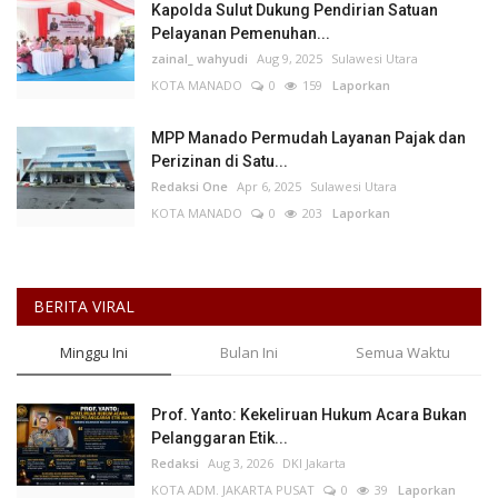
Kapolda Sulut Dukung Pendirian Satuan
Pelayanan Pemenuhan...
zainal_ wahyudi
Aug 9, 2025
Sulawesi Utara
KOTA MANADO
0
159
Laporkan
MPP Manado Permudah Layanan Pajak dan
Perizinan di Satu...
Redaksi One
Apr 6, 2025
Sulawesi Utara
KOTA MANADO
0
203
Laporkan
BERITA VIRAL
Minggu Ini
Bulan Ini
Semua Waktu
Prof. Yanto: Kekeliruan Hukum Acara Bukan
Pelanggaran Etik...
Redaksi
Aug 3, 2026
DKI Jakarta
KOTA ADM. JAKARTA PUSAT
0
39
Laporkan