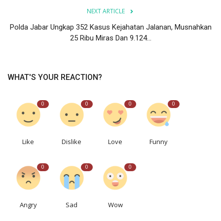
NEXT ARTICLE
Polda Jabar Ungkap 352 Kasus Kejahatan Jalanan, Musnahkan
25 Ribu Miras Dan 9.124...
WHAT'S YOUR REACTION?
0
0
0
0
Like
Dislike
Love
Funny
0
0
0
Angry
Sad
Wow