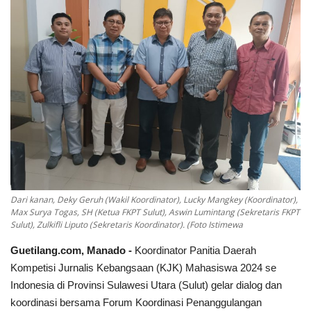
Keamanan
Kejahatan
Cybers Event
UMKM & Ekonomi Kreatif
Pekerja Migran Indonesia
Dari kanan, Deky Geruh (Wakil Koordinator), Lucky Mangkey (Koordinator),
Ekonomi
Max Surya Togas, SH (Ketua FKPT Sulut), Aswin Lumintang (Sekretaris FKPT
Sulut), Zulkifli Liputo (Sekretaris Koordinator). (Foto Istimewa
Pendidikan
Guetilang.com, Manado -
Koordinator Panitia Daerah
Kompetisi Jurnalis Kebangsaan (KJK) Mahasiswa 2024 se
Informasi Journalism
Indonesia di Provinsi Sulawesi Utara (Sulut) gelar dialog dan
koordinasi bersama Forum Koordinasi Penanggulangan
Olahraga