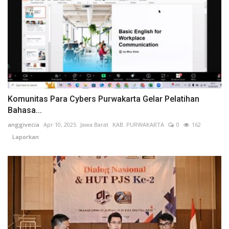
Komunitas Para Cybers Purwakarta Gelar Pelatihan
Bahasa...
anggivecia
Apr 10, 2025
Jawa Barat
KAB. PURWAKARTA
0
162
Laporkan