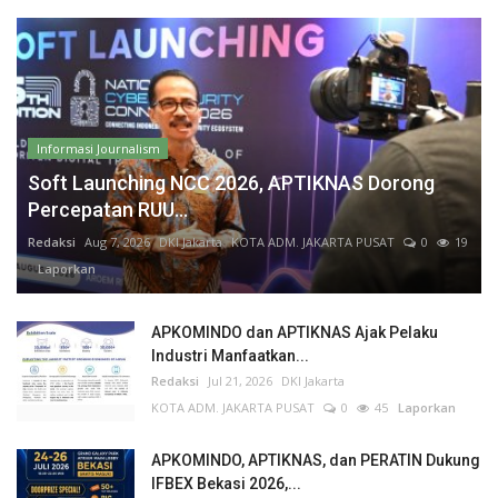
Informasi Journalism
Soft Launching NCC 2026, APTIKNAS Dorong
Percepatan RUU...
Redaksi
Aug 7, 2026
DKI Jakarta
KOTA ADM. JAKARTA PUSAT
0
19
Laporkan
APKOMINDO dan APTIKNAS Ajak Pelaku
Industri Manfaatkan...
Redaksi
Jul 21, 2026
DKI Jakarta
KOTA ADM. JAKARTA PUSAT
0
45
Laporkan
APKOMINDO, APTIKNAS, dan PERATIN Dukung
IFBEX Bekasi 2026,...