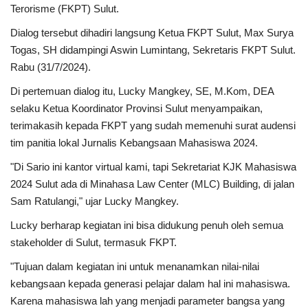
Terorisme (FKPT) Sulut.
Kesehatan
Dialog tersebut dihadiri langsung Ketua FKPT Sulut, Max Surya
Togas, SH didampingi Aswin Lumintang, Sekretaris FKPT Sulut.
Layanan Publik
Rabu (31/7/2024).
Di pertemuan dialog itu, Lucky Mangkey, SE, M.Kom, DEA
Perempuan/Anak
selaku Ketua Koordinator Provinsi Sulut menyampaikan,
terimakasih kepada FKPT yang sudah memenuhi surat audensi
tim panitia lokal Jurnalis Kebangsaan Mahasiswa 2024.
"Di Sario ini kantor virtual kami, tapi Sekretariat KJK Mahasiswa
2024 Sulut ada di Minahasa Law Center (MLC) Building, di jalan
Sam Ratulangi," ujar Lucky Mangkey.
Lucky berharap kegiatan ini bisa didukung penuh oleh semua
stakeholder di Sulut, termasuk FKPT.
"Tujuan dalam kegiatan ini untuk menanamkan nilai-nilai
kebangsaan kepada generasi pelajar dalam hal ini mahasiswa.
Karena mahasiswa lah yang menjadi parameter bangsa yang