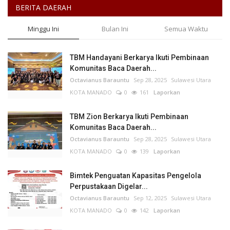
BERITA DAERAH
Minggu Ini
Bulan Ini
Semua Waktu
TBM Handayani Berkarya Ikuti Pembinaan
Komunitas Baca Daerah...
Octavianus Barauntu
Sep 28, 2025
Sulawesi Utara
KOTA MANADO
0
161
Laporkan
TBM Zion Berkarya Ikuti Pembinaan
Komunitas Baca Daerah...
Octavianus Barauntu
Sep 28, 2025
Sulawesi Utara
KOTA MANADO
0
139
Laporkan
Bimtek Penguatan Kapasitas Pengelola
Perpustakaan Digelar...
Octavianus Barauntu
Sep 12, 2025
Sulawesi Utara
KOTA MANADO
0
142
Laporkan