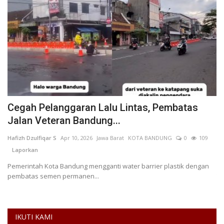
Cegah Pelanggaran Lalu Lintas, Pembatas
R
Jalan Veteran Bandung...
T
Hafizh Dzulfiqar S
Apr 10, 2026
Jawa Barat
KOTA BANDUNG
0
109
An
Laporkan
KO
Pemerintah Kota Bandung mengganti water barrier plastik dengan
Pe
pembatas semen permanen...
Ti
IKUTI KAMI