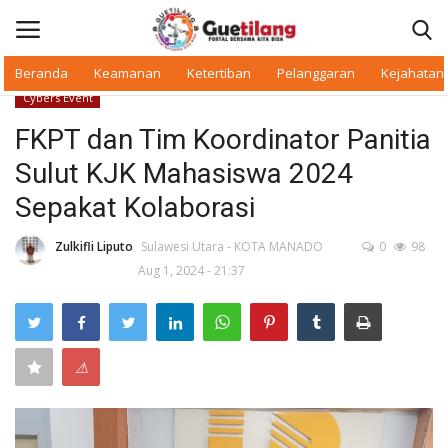
Beranda
Keamanan
Ketertiban
Pelanggaran
Kejahatan
Cybers Event
Masuk
Daftar
FKPT dan Tim Koordinator Panitia
Sulut KJK Mahasiswa 2024
Beranda
Sepakat Kolaborasi
Daerah
Zulkifli Liputo
Sulawesi Utara - KOTA MANADO
0
98
Aug 1, 2024 - 21:37
Makan Bergizi
Warkop Digital
⚠
Pelanggaran
Ketertiban