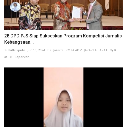
28 DPD PJS Siap Sukseskan Program Kompetisi Jurnalis
Kebangsaan...
Zulkifli Liputo
Jun 10, 2024
DKI Jakarta
KOTA ADM. JAKARTA BARAT
0
98
Laporkan