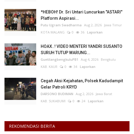
*HEBOH! Dr. Sri Untari Luncurkan "ASTARI"
Platform Aspirasi...
Putu Ugram Swadharma
Aug 2, 2026
Jawa Timur
KOTA MALANG
0
36
Laporkan
HOAX..! VIDEO MENTERI YANDRI SUSANTO
SURUH TUTUP WARUNG...
GuetilangbengkuluPB1
Aug 4, 2026
Bengkulu
KAB. KAUR
0
34
Laporkan
Cegah Aksi Kejahatan, Polsek Kadudampit
Gelar Patroli KRYD
DARSONO BUDIMAN
Aug 2, 2026
Jawa Barat
KAB. SUKABUMI
0
24
Laporkan
REKOMENDASI BERITA