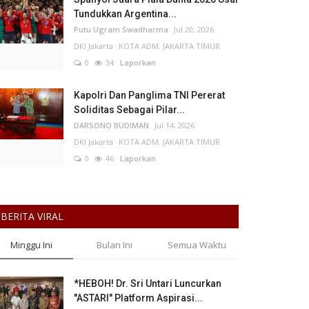
Tundukkan Argentina...
Putu Ugram Swadharma
Jul 20, 2026
DKI Jakarta
KOTA ADM. JAKARTA TIMUR
0
34
Laporkan
Kapolri Dan Panglima TNI Pererat
Soliditas Sebagai Pilar...
DARSONO BUDIMAN
Jul 14, 2026
DKI Jakarta
KOTA ADM. JAKARTA TIMUR
0
46
Laporkan
BERITA VIRAL
Minggu Ini
Bulan Ini
Semua Waktu
*HEBOH! Dr. Sri Untari Luncurkan
"ASTARI" Platform Aspirasi...