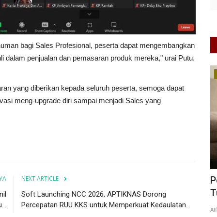
Minuman bagi Sales Profesional, peserta dapat mengembangkan
i dalam penjualan dan pemasaran produk mereka," urai Putu.
Perempuan/Anak
jaran yang diberikan kepada seluruh peserta, semoga dapat
asi meng-upgrade diri sampai menjadi Sales yang
YA
NEXT ARTICLE
ncul
Peran Strategis Ibu dalam Mendukung
D
Tumbuh Kembang Anak...
d
il
Soft Launching NCC 2026, APTIKNAS Dorong
..
Percepatan RUU KKS untuk Memperkuat Kedaulatan...
0
65
Alfinnn
Apr 16, 2026
Jawa Timur
KAB. MALANG
0
52
A