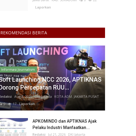
Laporkan
REKOMENDASI BERITA
Informasi Journalism
Soft Launching NCC 2026, APTIKNAS
Dorong Percepatan RUU...
Redaksi
Aug 7, 2026
DKI Jakarta
KOTA ADM. JAKARTA PUSAT
0
17
Laporkan
APKOMINDO dan APTIKNAS Ajak
Pelaku Industri Manfaatkan...
Redaksi
Jul 21, 2026
DKI Jakarta