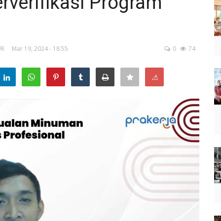
rverifikasi Program
UR
Mar 19, 2024 - 18:55
0
74
⚠