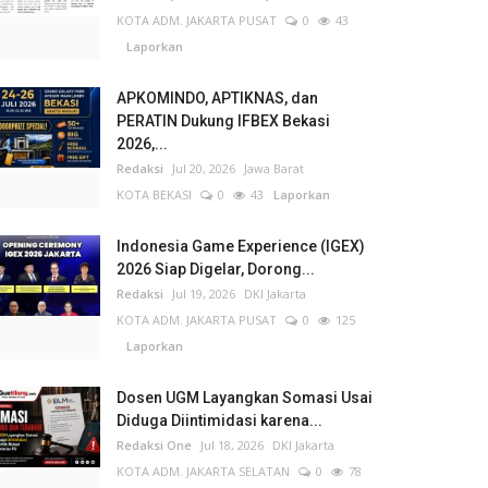
KOTA ADM. JAKARTA PUSAT
0
43
Laporkan
APKOMINDO, APTIKNAS, dan
PERATIN Dukung IFBEX Bekasi
2026,...
Redaksi
Jul 20, 2026
Jawa Barat
KOTA BEKASI
0
43
Laporkan
Indonesia Game Experience (IGEX)
2026 Siap Digelar, Dorong...
Redaksi
Jul 19, 2026
DKI Jakarta
KOTA ADM. JAKARTA PUSAT
0
125
Laporkan
Dosen UGM Layangkan Somasi Usai
Diduga Diintimidasi karena...
Redaksi One
Jul 18, 2026
DKI Jakarta
KOTA ADM. JAKARTA SELATAN
0
78