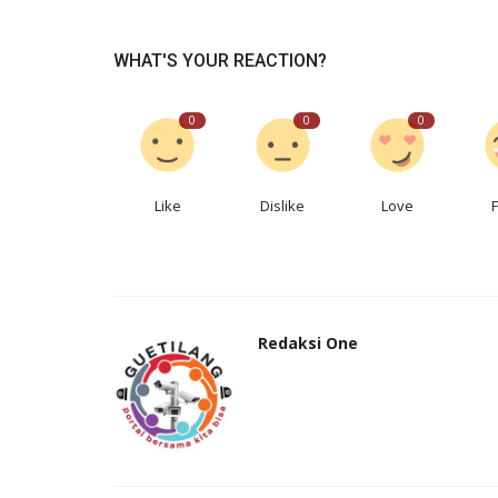
Laporkan
Setelah hujan deras yang mengguyur desa Jo
WHAT'S YOUR REACTION?
akhir minggu Februari ini menyebabkan...
0
0
0
Like
Dislike
Love
Redaksi One