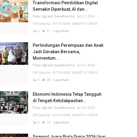
Transformasi Pendidikan Digital
Semakin Diperkuat, AI dan...
Putu Ugram Swadharma
Jul 27, 2026
DKI Jakarta
KOTA ADM. JAKARTA TIMUR
0
31
Laporkan
Perlindungan Perempuan dan Anak
Jadi Gerakan Bersama,
Momentum...
Putu Ugram Swadharma
Jul 27, 2026
DKI Jakarta
KOTA ADM. JAKARTA TIMUR
0
28
Laporkan
Ekonomi Indonesia Tetap Tangguh
di Tengah Ketidakpastian...
Putu Ugram Swadharma
Jul 26, 2026
DKI Jakarta
KOTA ADM. JAKARTA TIMUR
0
23
Laporkan
Spanyol Juara Piala Dunia 2026 Usai