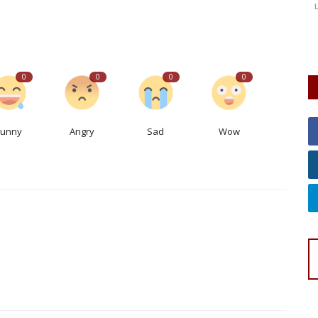
Laporkan
L
mbok dalam
Pu
mu
0
0
0
0
Funny
Angry
Sad
Wow