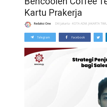
Bencoolen Coffee Te
Kartu Prakerja
Redaksi One
DKI Jakarta - KOTA ADM. JAKARTA TIM
Telegram
Facebook