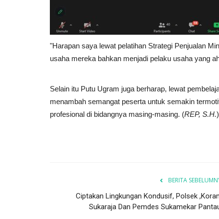
"Harapan saya lewat pelatihan Strategi Penjualan 
usaha mereka bahkan menjadi pelaku usaha yang ahl
Peristiwa
Selain itu Putu Ugram juga berharap, lewat pembela
menambah semangat peserta untuk semakin termotiv
profesional di bidangnya masing-masing. (
REP, S.H.
)
BERITA SEBELUMN
Mengejutkan, Goa Dadakan Mu
Setelah Longsor di Desa...
Ciptakan Lingkungan Kondusif, Polsek ,Koram
Sukaraja Dan Pemdes Sukamekar Pantau.
mferdyn
Mar 5, 2026
Jawa Timur
KAB. MALANG