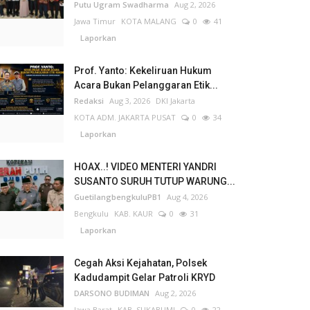
Putu Ugram Swadharma
Aug 2, 2026
Jawa Timur
KOTA MALANG
0
41
Laporkan
Prof. Yanto: Kekeliruan Hukum
Acara Bukan Pelanggaran Etik...
Redaksi
Aug 3, 2026
DKI Jakarta
KOTA ADM. JAKARTA PUSAT
0
34
Laporkan
HOAX..! VIDEO MENTERI YANDRI
SUSANTO SURUH TUTUP WARUNG...
GuetilangbengkuluPB1
Aug 4, 2026
Bengkulu
KAB. KAUR
0
31
Laporkan
Cegah Aksi Kejahatan, Polsek
Kadudampit Gelar Patroli KRYD
DARSONO BUDIMAN
Aug 2, 2026
Jawa Barat
KAB. SUKABUMI
0
22