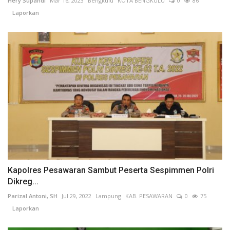
Hery Supandi
Mar 16, 2023
Bengkulu
KOTA BENGKULU
0
86
Laporkan
Kapolres Pesawaran Sambut Peserta Sespimmen Polri
Dikreg...
Parizal Antoni, SH
Jul 29, 2022
Lampung
KAB. PESAWARAN
0
75
Laporkan