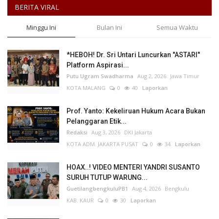
BERITA VIRAL
Minggu Ini
Bulan Ini
Semua Waktu
*HEBOH! Dr. Sri Untari Luncurkan "ASTARI"
Platform Aspirasi...
Putu Ugram Swadharma
Aug 2, 2026
Jawa Timur
KOTA MALANG
0
40
Laporkan
Prof. Yanto: Kekeliruan Hukum Acara Bukan
Pelanggaran Etik...
Redaksi
Aug 3, 2026
DKI Jakarta
KOTA ADM. JAKARTA PUSAT
0
34
Laporkan
HOAX..! VIDEO MENTERI YANDRI SUSANTO
SURUH TUTUP WARUNG...
GuetilangbengkuluPB1
Aug 4, 2026
Bengkulu
KAB. KAUR
0
30
Laporkan