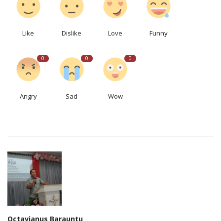
Like
Dislike
Love
Funny
0
0
0
Angry
Sad
Wow
Octavianus Barauntu