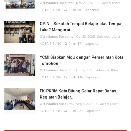
Octavianus Barauntu
Nov 28, 2025
Sulawesi Utara
KOTA BITUNG
0
98
Laporkan
OPINI : Sekolah Tempat Belajar atau Tempat
Luka? Mengurai...
Octavianus Barauntu
Oct 23, 2025
Sulawesi Utara
KOTA BITUNG
0
171
Laporkan
YCMI Siapkan MoU dengan Pemerintah Kota
Tomohon
Octavianus Barauntu
Oct 7, 2025
Sulawesi Utara
KOTA BITUNG
0
136
Laporkan
FK-PKBM Kota Bitung Gelar Rapat Bahas
Kegiatan Belajar...
Octavianus Barauntu
Sep 5, 2025
Sulawesi Utara
KOTA BITUNG
0
227
Laporkan