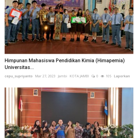
Himpunan Mahasiswa Pendidikan Kimia (Himapemia)
Universitas...
cepu_supriyanto
Mar 27, 2023
Jambi
KOTA JAMBI
0
105
Laporkan