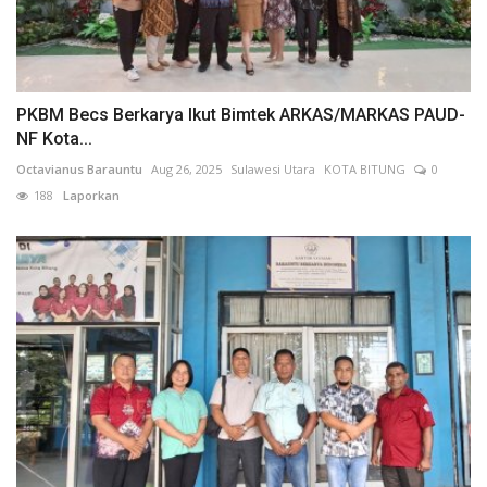
PKBM Becs Berkarya Ikut Bimtek ARKAS/MARKAS PAUD-
NF Kota...
Octavianus Barauntu
Aug 26, 2025
Sulawesi Utara
KOTA BITUNG
0
188
Laporkan