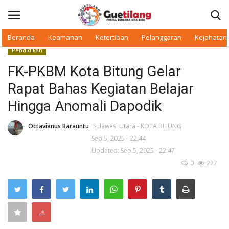
Beranda
Keamanan
Ketertiban
Pelanggaran
Kejahatan
Pendidikan
Masuk
Daftar
FK-PKBM Kota Bitung Gelar
Rapat Bahas Kegiatan Belajar
Beranda
Hingga Anomali Dapodik
Daerah
Octavianus Barauntu
Sulawesi Utara - KOTA BITUNG
Sep 5, 2025 - 22:44
Makan Bergizi
Updated: Sep 5, 2025 - 22:47
0
227
Warkop Digital
Pelanggaran
⚠
Ketertiban