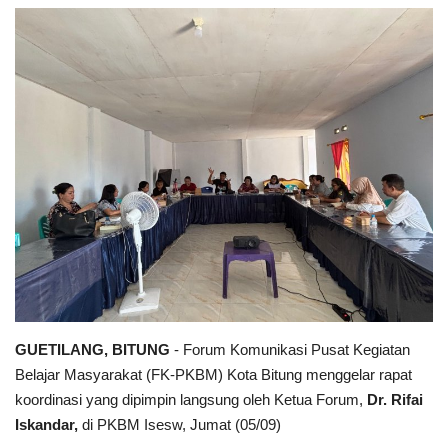
Keamanan
Kejahatan
Cybers Event
UMKM & Ekonomi Kreatif
Pekerja Migran Indonesia
Ekonomi
Pendidikan
GUETILANG, BITUNG
- Forum Komunikasi Pusat Kegiatan
Belajar Masyarakat (FK-PKBM) Kota Bitung menggelar rapat
Informasi Journalism
koordinasi yang dipimpin langsung oleh Ketua Forum,
Dr. Rifai
Iskandar,
di PKBM Isesw, Jumat (05/09)
Olahraga