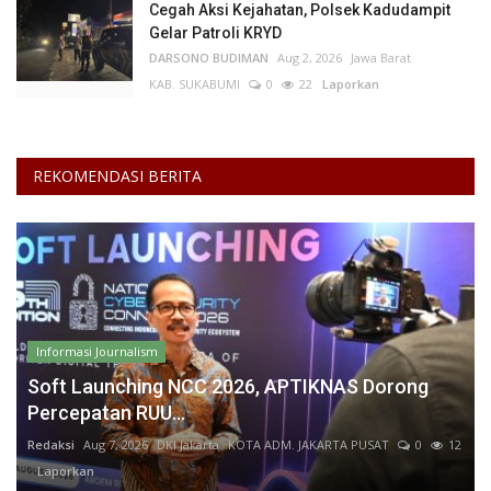
Cegah Aksi Kejahatan, Polsek Kadudampit
Gelar Patroli KRYD
DARSONO BUDIMAN
Aug 2, 2026
Jawa Barat
KAB. SUKABUMI
0
22
Laporkan
REKOMENDASI BERITA
Informasi Journalism
Soft Launching NCC 2026, APTIKNAS Dorong
Percepatan RUU...
Redaksi
Aug 7, 2026
DKI Jakarta
KOTA ADM. JAKARTA PUSAT
0
12
Laporkan