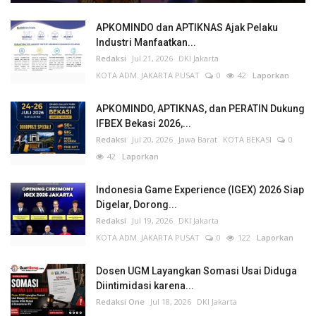
APKOMINDO dan APTIKNAS Ajak Pelaku
Industri Manfaatkan...
Redaksi
Jul 21, 2026
DKI Jakarta
KOTA ADM. JAKARTA PUSAT
0
42
Laporkan
APKOMINDO, APTIKNAS, dan PERATIN Dukung
IFBEX Bekasi 2026,...
Redaksi
Jul 20, 2026
Jawa Barat
KOTA BEKASI
0
42
Laporkan
Indonesia Game Experience (IGEX) 2026 Siap
Digelar, Dorong...
Redaksi
Jul 19, 2026
DKI Jakarta
KOTA ADM. JAKARTA PUSAT
0
122
Laporkan
Dosen UGM Layangkan Somasi Usai Diduga
Diintimidasi karena...
Redaksi One
Jul 18, 2026
DKI Jakarta