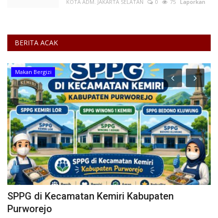
KOTA ADM. JAKARTA SELATAN
0
75
Laporkan
BERITA ACAK
Makan Bergizi
SPPG di Kecamatan Kemiri Kabupaten
I
Purworejo
P