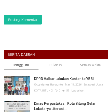
Posting Komentar
BERITA DAERAH
Minggu Ini
Bulan Ini
Semua Waktu
DPRD Halbar Lakukan Kunker ke YBBI
Octavianus Barauntu
Mar 18, 2026
Sulawesi Utara
KOTA BITUNG
0
59
Laporkan
Dinas Perpustakaan Kota Bitung Gelar
Lokakarya Literasi...