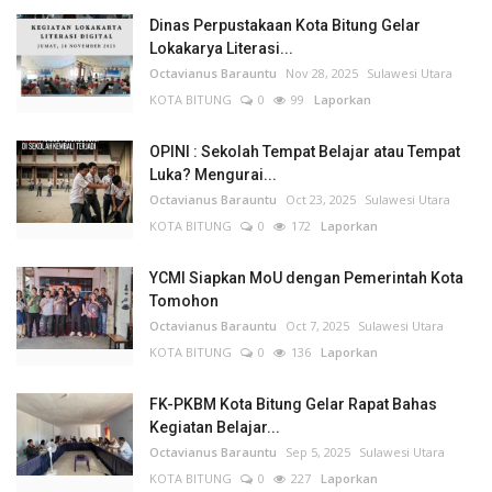
Dinas Perpustakaan Kota Bitung Gelar
Lokakarya Literasi...
Octavianus Barauntu
Nov 28, 2025
Sulawesi Utara
KOTA BITUNG
0
99
Laporkan
OPINI : Sekolah Tempat Belajar atau Tempat
Luka? Mengurai...
Octavianus Barauntu
Oct 23, 2025
Sulawesi Utara
KOTA BITUNG
0
172
Laporkan
YCMI Siapkan MoU dengan Pemerintah Kota
Tomohon
Octavianus Barauntu
Oct 7, 2025
Sulawesi Utara
KOTA BITUNG
0
136
Laporkan
FK-PKBM Kota Bitung Gelar Rapat Bahas
Kegiatan Belajar...
Octavianus Barauntu
Sep 5, 2025
Sulawesi Utara
KOTA BITUNG
0
227
Laporkan