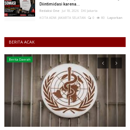
Diintimidasi karena...
Redaksi One
Jul 18, 2026
DKI Jakarta
KOTA ADM. JAKARTA SELATAN
0
80
Laporkan
BERITA ACAK
Berita Daerah