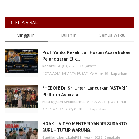
BERITA VIRAL
Minggu Ini
Bulan Ini
Semua Waktu
Prof. Yanto: Kekeliruan Hukum Acara Bukan
Pelanggaran Etik...
Redaksi
Aug 3, 2026
DKI Jakarta
KOTA ADM. JAKARTA PUSAT
0
39
Laporkan
*HEBOH! Dr. Sri Untari Luncurkan "ASTARI"
Platform Aspirasi...
Putu Ugram Swadharma
Aug 2, 2026
Jawa Timur
KOTA MALANG
0
37
Laporkan
HOAX..! VIDEO MENTERI YANDRI SUSANTO
SURUH TUTUP WARUNG...
GuetilangbengkuluPB1
Aug 4, 2026
Bengkulu