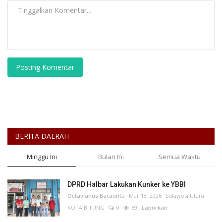
Posting Komentar
BERITA DAERAH
Minggu Ini
Bulan Ini
Semua Waktu
DPRD Halbar Lakukan Kunker ke YBBI
Octavianus Barauntu
Mar 18, 2026
Sulawesi Utara
KOTA BITUNG
0
59
Laporkan