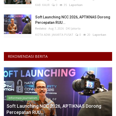
KAB. KAUR
0
35
Laporkan
Soft Launching NCC 2026, APTIKNAS Dorong
Percepatan RUU...
Redaksi
Aug 7, 2026
DKI Jakarta
KOTA ADM. JAKARTA PUSAT
0
20
Laporkan
REKOMENDASI BERITA
Informasi Journalism
Soft Launching NCC 2026, APTIKNAS Dorong
Percepatan RUU...