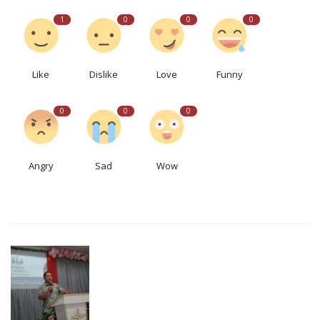
1
0
0
0
Like
Dislike
Love
Funny
0
0
0
Angry
Sad
Wow