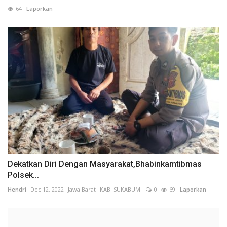
64
Laporkan
Dekatkan Diri Dengan Masyarakat,Bhabinkamtibmas
Polsek...
Hendri
Dec 12, 2022
Jawa Barat
KAB. SUKABUMI
0
69
Laporkan