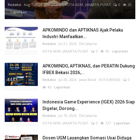
Redaksi
Aug 7, 2026
DKI Jakarta
KOTA ADM. JAKARTA PUSAT
0
20
Laporkan
APKOMINDO dan APTIKNAS Ajak Pelaku
Industri Manfaatkan...
Redaksi
Jul 21, 2026
DKI Jakarta
KOTA ADM. JAKARTA PUSAT
0
45
Laporkan
APKOMINDO, APTIKNAS, dan PERATIN Dukung
IFBEX Bekasi 2026,...
Redaksi
Jul 20, 2026
Jawa Barat
KOTA BEKASI
0
45
Laporkan
Indonesia Game Experience (IGEX) 2026 Siap
Digelar, Dorong...
Redaksi
Jul 19, 2026
DKI Jakarta
KOTA ADM. JAKARTA PUSAT
0
127
Laporkan
Dosen UGM Layangkan Somasi Usai Diduga