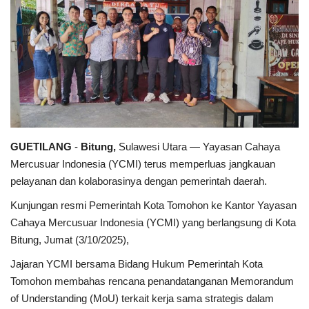
Keamanan
Kejahatan
Cybers Event
UMKM & Ekonomi Kreatif
GUETILANG
-
Bitung,
Sulawesi Utara — Yayasan Cahaya
Mercusuar Indonesia (YCMI) terus memperluas jangkauan
Pekerja Migran Indonesia
pelayanan dan kolaborasinya dengan pemerintah daerah.
Ekonomi
Kunjungan resmi Pemerintah Kota Tomohon ke Kantor Yayasan
Cahaya Mercusuar Indonesia (YCMI) yang berlangsung di Kota
Pendidikan
Bitung, Jumat (3/10/2025),
Jajaran YCMI bersama Bidang Hukum Pemerintah Kota
Informasi Journalism
Tomohon membahas rencana penandatanganan Memorandum
of Understanding (MoU) terkait kerja sama strategis dalam
Olahraga