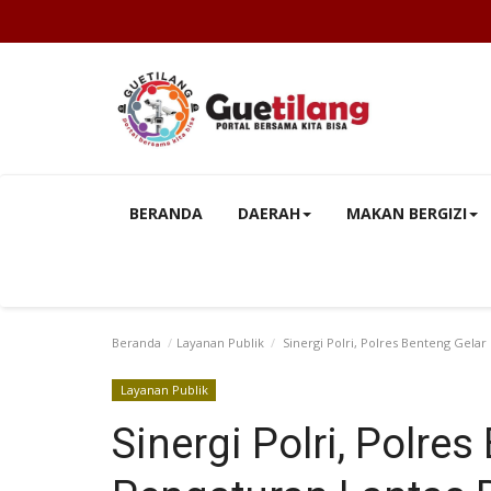
BERANDA
DAERAH
MAKAN BERGIZI
Beranda
Layanan Publik
Sinergi Polri, Polres Benteng Gela
Layanan Publik
Sinergi Polri, Polre