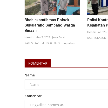
Bhabinkamtibmas Polsek
Polisi Kont
Sukalarang Sambang Warga
Kejahatan P
Binaan
Perkebunan
Hendri
Apr 29,
Hendri
May 7, 2023
Jawa Barat
KAB. SUKABUMI
KAB. SUKABUMI
0
52
Laporkan
KOMENTAR
Name
Sawit Menguat, Ekonomi Daera
Bangkit di Kalimantan Tengah
Komentar
Muhammad Apriza Fahry
Jan 26, 2026
Kalimantan 
KAB. KOTAWARINGIN TIMUR
0
46
Laporkan