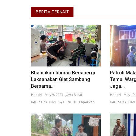
BERITA TERKAIT
Bhabinkamtibmas Bersinergi
Patroli Mal
Laksanakan Giat Sambang
Temui Warg
Bersama...
Jaga...
Hendri
May 9, 2023
Jawa Barat
Hendri
May 19,
KAB. SUKABUMI
0
50
Laporkan
KAB. SUKABUMI