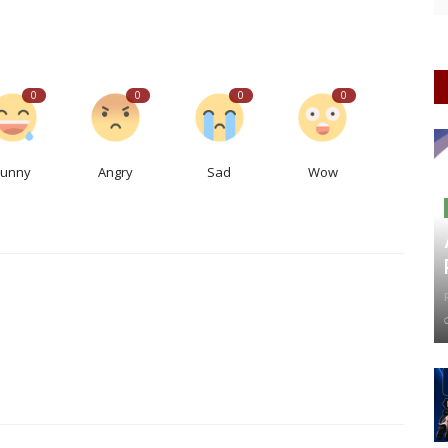
0
0
0
0
Funny
Angry
Sad
Wow