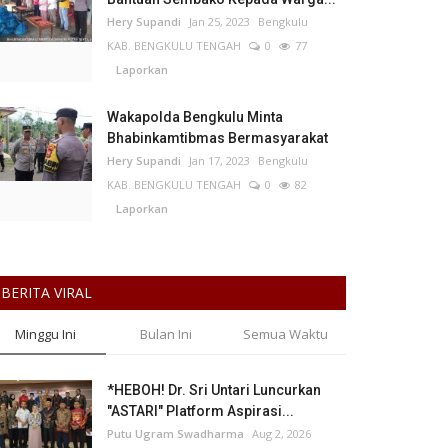
Hery Supandi
Jan 25, 2023
Bengkulu
KAB. BENGKULU TENGAH
0
77
Laporkan
Wakapolda Bengkulu Minta
Bhabinkamtibmas Bermasyarakat
Hery Supandi
Jan 17, 2023
Bengkulu
KAB. BENGKULU TENGAH
0
82
Laporkan
BERITA VIRAL
Minggu Ini
Bulan Ini
Semua Waktu
*HEBOH! Dr. Sri Untari Luncurkan
"ASTARI" Platform Aspirasi...
Putu Ugram Swadharma
Aug 2, 2026