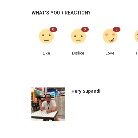
WHAT'S YOUR REACTION?
0
0
0
Like
Dislike
Love
Hery Supandi