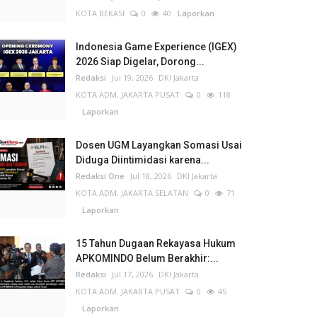
KOTA BEKASI
0
40
Laporkan
Indonesia Game Experience (IGEX)
2026 Siap Digelar, Dorong...
Redaksi
Jul 19, 2026
DKI Jakarta
KOTA ADM. JAKARTA PUSAT
0
118
Laporkan
Dosen UGM Layangkan Somasi Usai
Diduga Diintimidasi karena...
Redaksi One
Jul 18, 2026
DKI Jakarta
KOTA ADM. JAKARTA SELATAN
0
71
Laporkan
15 Tahun Dugaan Rekayasa Hukum
APKOMINDO Belum Berakhir:...
Redaksi
Jul 17, 2026
DKI Jakarta
KOTA ADM. JAKARTA PUSAT
0
45
Laporkan