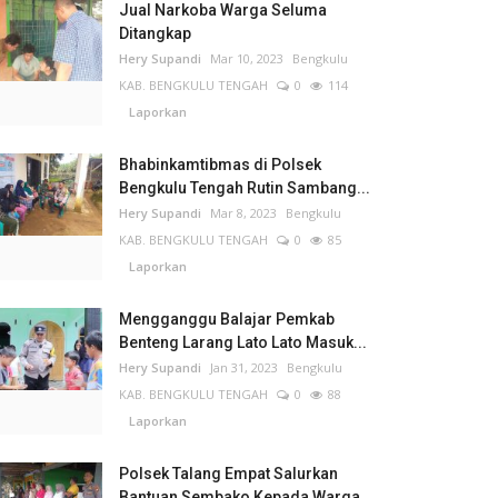
Jual Narkoba Warga Seluma
Ditangkap
Hery Supandi
Mar 10, 2023
Bengkulu
KAB. BENGKULU TENGAH
0
114
Laporkan
Bhabinkamtibmas di Polsek
Bengkulu Tengah Rutin Sambang...
Hery Supandi
Mar 8, 2023
Bengkulu
KAB. BENGKULU TENGAH
0
85
Laporkan
Mengganggu Balajar Pemkab
Benteng Larang Lato Lato Masuk...
Hery Supandi
Jan 31, 2023
Bengkulu
KAB. BENGKULU TENGAH
0
88
Laporkan
Polsek Talang Empat Salurkan
Bantuan Sembako Kepada Warga...