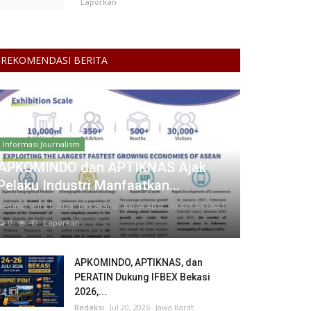
Laporkan
REKOMENDASI BERITA
Informasi Journalism
APKOMINDO dan APTIKNAS Ajak
Pelaku Industri Manfaatkan...
Redaksi
Jul 21, 2026
DKI Jakarta
KOTA ADM. JAKARTA PUSAT
0
40
Laporkan
APKOMINDO, APTIKNAS, dan
PERATIN Dukung IFBEX Bekasi
2026,...
Redaksi
Jul 20, 2026
Jawa Barat