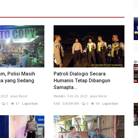
am, Polisi Masih
Patroli Dialogis Secara
a yang Sedang
Humanis Tetap Dibangun
Samapta...
 2023
Jawa Barat
Hendri
Feb 26, 2023
Jawa Barat
0
67
Laporkan
KAB. SUKABUMI
0
64
Laporkan