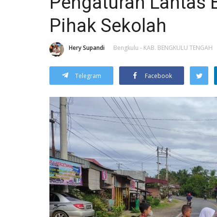
Pengaturan Lantas 
Pihak Sekolah
Hery Supandi
Bengkulu - KAB. BENGKULU TENGAH
Telegram
Facebook