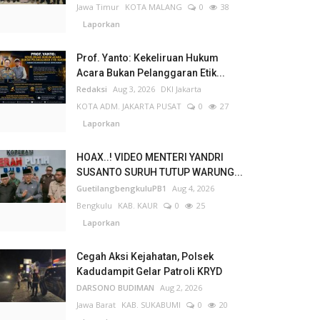
Jawa Timur
KOTA MALANG
0
38
Laporkan
Prof. Yanto: Kekeliruan Hukum
Acara Bukan Pelanggaran Etik...
Redaksi
Aug 3, 2026
DKI Jakarta
KOTA ADM. JAKARTA PUSAT
0
27
Laporkan
HOAX..! VIDEO MENTERI YANDRI
SUSANTO SURUH TUTUP WARUNG...
GuetilangbengkuluPB1
Aug 4, 2026
Bengkulu
KAB. KAUR
0
25
Laporkan
Cegah Aksi Kejahatan, Polsek
Kadudampit Gelar Patroli KRYD
DARSONO BUDIMAN
Aug 2, 2026
Jawa Barat
KAB. SUKABUMI
0
20