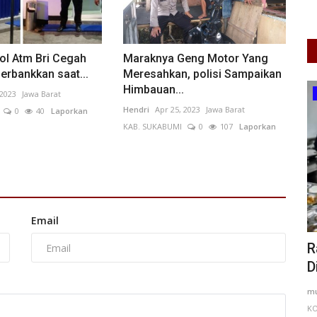
rol Atm Bri Cegah
Maraknya Geng Motor Yang
erbankkan saat...
Meresahkan, polisi Sampaikan
Himbauan...
Kesehatan
 2023
Jawa Barat
Hendri
Apr 25, 2023
Jawa Barat
0
40
Laporkan
KAB. SUKABUMI
0
107
Laporkan
Email
h
Pemkot Cirebon Perkuat Program
R
Jaminan Kesehatan Nasional...
D
Tengah
alfarizqdhy
May 25, 2026
Jawa Barat
KOTA CIREBON
0
83
mu
Laporkan
KO