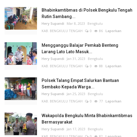
Bhabinkamtibmas di Polsek Bengkulu Tengah
Rutin Sambang...
Hery Supandi
Mar 8, 2023
Bengkulu
KAB. BENGKULU TENGAH
0
86
Laporkan
Mengganggu Balajar Pemkab Benteng
Larang Lato Lato Masuk...
Hery Supandi
Jan 31, 2023
Bengkulu
KAB. BENGKULU TENGAH
0
88
Laporkan
Polsek Talang Empat Salurkan Bantuan
Sembako Kepada Warga...
Hery Supandi
Jan 25, 2023
Bengkulu
KAB. BENGKULU TENGAH
0
77
Laporkan
Wakapolda Bengkulu Minta Bhabinkamtibmas
Bermasyarakat
Hery Supandi
Jan 17, 2023
Bengkulu
KAB. BENGKULU TENGAH
0
82
Laporkan