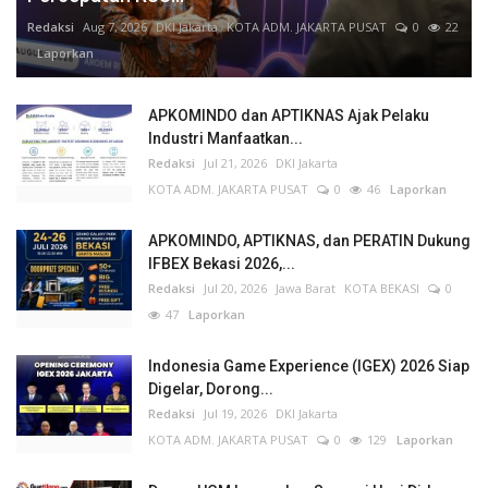
Redaksi
Aug 7, 2026
DKI Jakarta
KOTA ADM. JAKARTA PUSAT
0
22
Laporkan
APKOMINDO dan APTIKNAS Ajak Pelaku
Industri Manfaatkan...
Redaksi
Jul 21, 2026
DKI Jakarta
KOTA ADM. JAKARTA PUSAT
0
46
Laporkan
APKOMINDO, APTIKNAS, dan PERATIN Dukung
IFBEX Bekasi 2026,...
Redaksi
Jul 20, 2026
Jawa Barat
KOTA BEKASI
0
47
Laporkan
Indonesia Game Experience (IGEX) 2026 Siap
Digelar, Dorong...
Redaksi
Jul 19, 2026
DKI Jakarta
KOTA ADM. JAKARTA PUSAT
0
129
Laporkan