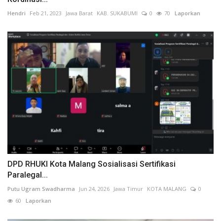
Hendri
Feb 21, 2023
Jawa Barat
KAB. SUKABUMI
0
70
Laporkan
DPD RHUKI Kota Malang Sosialisasi Sertifikasi
Paralegal...
Putu Ugram Swadharma
Jun 24, 2026
Jawa Timur
KOTA MALANG
0
60
Laporkan