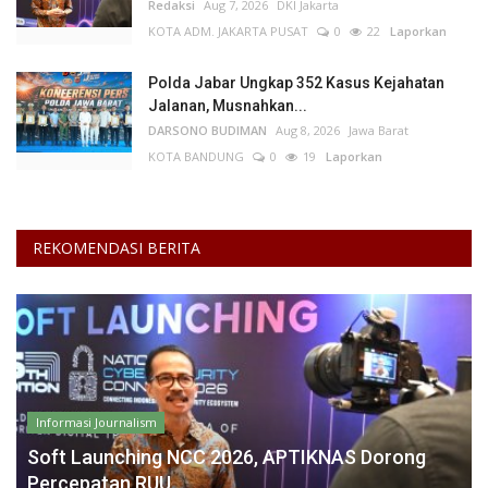
Redaksi
Aug 7, 2026
DKI Jakarta
KOTA ADM. JAKARTA PUSAT
0
22
Laporkan
Polda Jabar Ungkap 352 Kasus Kejahatan
Jalanan, Musnahkan...
DARSONO BUDIMAN
Aug 8, 2026
Jawa Barat
KOTA BANDUNG
0
19
Laporkan
REKOMENDASI BERITA
Informasi Journalism
Soft Launching NCC 2026, APTIKNAS Dorong
Percepatan RUU...