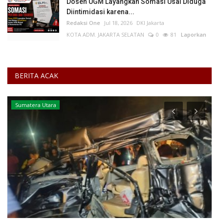
Dosen UGM Layangkan Somasi Usai Diduga
Diintimidasi karena...
Redaksi One
Jul 18, 2026
DKI Jakarta
KOTA ADM. JAKARTA SELATAN
0
81
Laporkan
BERITA ACAK
Sumatera Utara