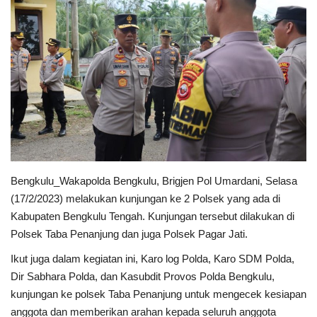
Keamanan
Kejahatan
Cybers Event
UMKM & Ekonomi Kreatif
Pekerja Migran Indonesia
Bengkulu_Wakapolda Bengkulu, Brigjen Pol Umardani, Selasa
(17/2/2023) melakukan kunjungan ke 2 Polsek yang ada di
Ekonomi
Kabupaten Bengkulu Tengah. Kunjungan tersebut dilakukan di
Polsek Taba Penanjung dan juga Polsek Pagar Jati.
Pendidikan
Ikut juga dalam kegiatan ini, Karo log Polda, Karo SDM Polda,
Informasi Journalism
Dir Sabhara Polda, dan Kasubdit Provos Polda Bengkulu,
kunjungan ke polsek Taba Penanjung untuk mengecek kesiapan
anggota dan memberikan arahan kepada seluruh anggota
Olahraga