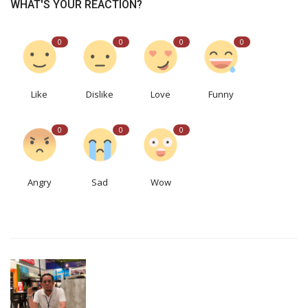
WHAT'S YOUR REACTION?
0
0
0
0
Like
Dislike
Love
Funny
0
0
0
Angry
Sad
Wow