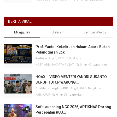
BERITA VIRAL
Minggu Ini
Bulan Ini
Semua Waktu
Prof. Yanto: Kekeliruan Hukum Acara Bukan
Pelanggaran Etik...
Redaksi
Aug 3, 2026
DKI Jakarta
KOTA ADM. JAKARTA PUSAT
0
40
Laporkan
HOAX..! VIDEO MENTERI YANDRI SUSANTO
SURUH TUTUP WARUNG...
GuetilangbengkuluPB1
Aug 4, 2026
Bengkulu
KAB. KAUR
0
36
Laporkan
Soft Launching NCC 2026, APTIKNAS Dorong
Percepatan RUU...