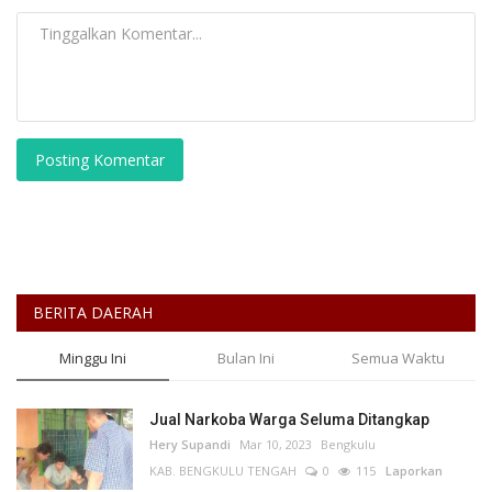
Posting Komentar
BERITA DAERAH
Minggu Ini
Bulan Ini
Semua Waktu
Jual Narkoba Warga Seluma Ditangkap
Hery Supandi
Mar 10, 2023
Bengkulu
KAB. BENGKULU TENGAH
0
115
Laporkan