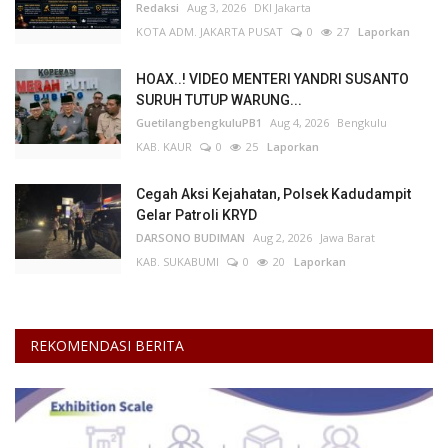
Redaksi
Aug 3, 2026
DKI Jakarta
KOTA ADM. JAKARTA PUSAT
0
27
Laporkan
HOAX..! VIDEO MENTERI YANDRI SUSANTO
SURUH TUTUP WARUNG...
GuetilangbengkuluPB1
Aug 4, 2026
Bengkulu
KAB. KAUR
0
25
Laporkan
Cegah Aksi Kejahatan, Polsek Kadudampit
Gelar Patroli KRYD
DARSONO BUDIMAN
Aug 2, 2026
Jawa Barat
KAB. SUKABUMI
0
20
Laporkan
REKOMENDASI BERITA