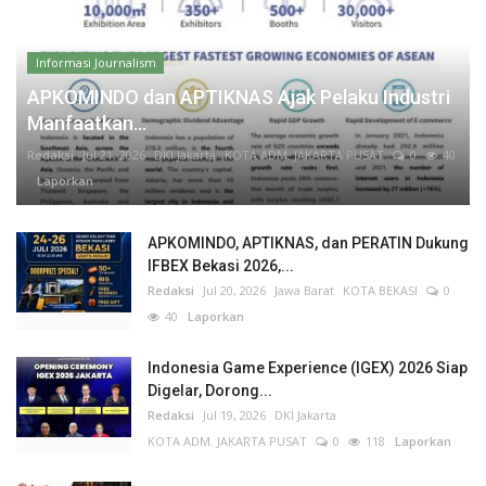
Informasi Journalism
APKOMINDO dan APTIKNAS Ajak Pelaku Industri
Manfaatkan...
Redaksi
Jul 21, 2026
DKI Jakarta
KOTA ADM. JAKARTA PUSAT
0
40
Laporkan
APKOMINDO, APTIKNAS, dan PERATIN Dukung
IFBEX Bekasi 2026,...
Redaksi
Jul 20, 2026
Jawa Barat
KOTA BEKASI
0
40
Laporkan
Indonesia Game Experience (IGEX) 2026 Siap
Digelar, Dorong...
Redaksi
Jul 19, 2026
DKI Jakarta
KOTA ADM. JAKARTA PUSAT
0
118
Laporkan