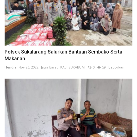
Polsek Sukalarang Salurkan Bantuan Sembako Serta
Makanan...
Hendri
Nov 26, 2022
Jawa Barat
KAB. SUKABUMI
0
59
Laporkan