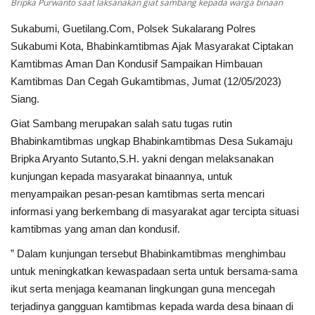
Bripka Purwanto saat laksanakan giat sambang kepada warga binaan
Sukabumi, Guetilang.Com, Polsek Sukalarang Polres
Kesehatan
Sukabumi Kota, Bhabinkamtibmas Ajak Masyarakat Ciptakan
Kamtibmas Aman Dan Kondusif Sampaikan Himbauan
Layanan Publik
Kamtibmas Dan Cegah Gukamtibmas, Jumat (12/05/2023)
Siang.
Perempuan/Anak
Giat Sambang merupakan salah satu tugas rutin
Bhabinkamtibmas ungkap Bhabinkamtibmas Desa Sukamaju
Bripka Aryanto Sutanto,S.H. yakni dengan melaksanakan
kunjungan kepada masyarakat binaannya, untuk
menyampaikan pesan-pesan kamtibmas serta mencari
informasi yang berkembang di masyarakat agar tercipta situasi
kamtibmas yang aman dan kondusif.
” Dalam kunjungan tersebut Bhabinkamtibmas menghimbau
untuk meningkatkan kewaspadaan serta untuk bersama-sama
ikut serta menjaga keamanan lingkungan guna mencegah
terjadinya gangguan kamtibmas kepada warda desa binaan di