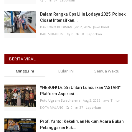
0
67
Laporkan
Dalam Rangka Ops Lilin Lodaya 2025, Polsek
Cisaat Intensifkan...
DARSONO BUDIMAN
Jan 2, 2026
Jawa Barat
KAB. SUKABUMI
0
58
Laporkan
BERITA VIRAL
Minggu Ini
Bulan Ini
Semua Waktu
*HEBOH! Dr. Sri Untari Luncurkan "ASTARI"
Platform Aspirasi...
Putu Ugram Swadharma
Aug 2, 2026
Jawa Timur
KOTA MALANG
0
37
Laporkan
Prof. Yanto: Kekeliruan Hukum Acara Bukan
Pelanggaran Etik...