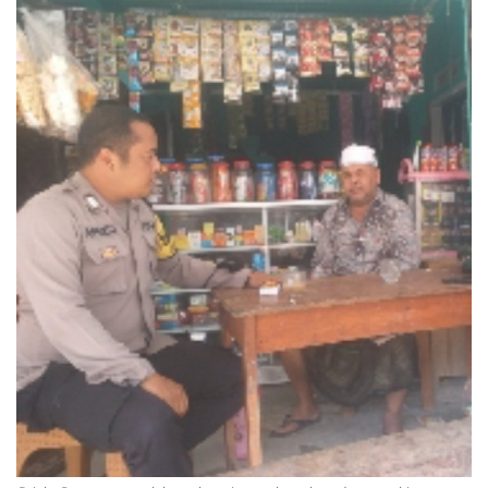
Keamanan
Kejahatan
Cybers Event
UMKM & Ekonomi Kreatif
Pekerja Migran Indonesia
Ekonomi
Pendidikan
Informasi Journalism
Olahraga