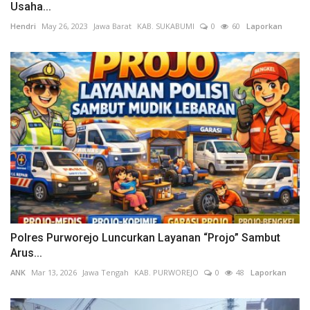
Usaha...
Hendri
May 26, 2023
Jawa Barat
KAB. SUKABUMI
0
60
Laporkan
Polres Purworejo Luncurkan Layanan “Projo” Sambut
Arus...
ANK
Mar 13, 2026
Jawa Tengah
KAB. PURWOREJO
0
48
Laporkan