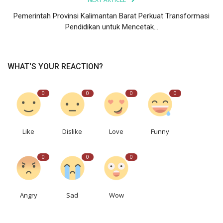
Pemerintah Provinsi Kalimantan Barat Perkuat Transformasi
Pendidikan untuk Mencetak...
WHAT'S YOUR REACTION?
0
0
0
0
Like
Dislike
Love
Funny
0
0
0
Angry
Sad
Wow