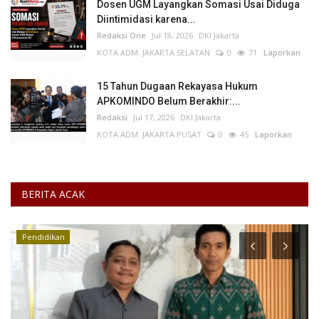
Dosen UGM Layangkan Somasi Usai Diduga
Diintimidasi karena...
Redaksi One
Jul 18, 2026
DKI Jakarta
KOTA ADM. JAKARTA SELATAN
0
71
Laporkan
15 Tahun Dugaan Rekayasa Hukum
APKOMINDO Belum Berakhir:...
Redaksi
Jul 17, 2026
DKI Jakarta
KOTA ADM. JAKARTA PUSAT
0
45
Laporkan
BERITA ACAK
Pelanggaran