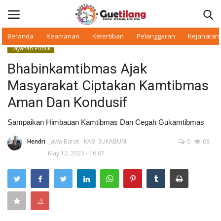
Beranda
Keamanan
Ketertiban
Pelanggaran
Kejahatan
Layanan Publik
Masuk
Daftar
Bhabinkamtibmas Ajak
Masyarakat Ciptakan Kamtibmas
Beranda
Aman Dan Kondusif
Daerah
Sampaikan Himbauan Kamtibmas Dan Cegah Gukamtibmas
Makan Bergizi
Hendri
Jawa Barat - KAB. SUKABUMI
0
68
May 12, 2023 - 16:07
Warkop Digital
Pelanggaran
⚠
Ketertiban