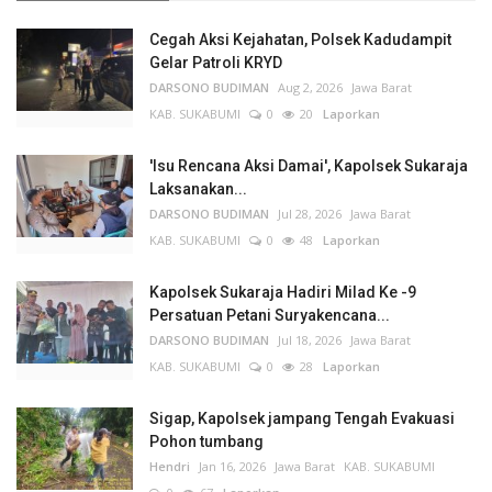
Cegah Aksi Kejahatan, Polsek Kadudampit
Gelar Patroli KRYD
DARSONO BUDIMAN
Aug 2, 2026
Jawa Barat
KAB. SUKABUMI
0
20
Laporkan
'Isu Rencana Aksi Damai', Kapolsek Sukaraja
Laksanakan...
DARSONO BUDIMAN
Jul 28, 2026
Jawa Barat
KAB. SUKABUMI
0
48
Laporkan
Kapolsek Sukaraja Hadiri Milad Ke -9
Persatuan Petani Suryakencana...
DARSONO BUDIMAN
Jul 18, 2026
Jawa Barat
KAB. SUKABUMI
0
28
Laporkan
Sigap, Kapolsek jampang Tengah Evakuasi
Pohon tumbang
Hendri
Jan 16, 2026
Jawa Barat
KAB. SUKABUMI