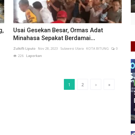
g,
Usai Gesekan Besar, Ormas Adat
Minahasa Sepakat Berdamai...
Zulkifli Liputo
Nov 28, 2023
Sulawesi Utara
KOTA BITUNG
0
226
Laporkan
1
2
›
»