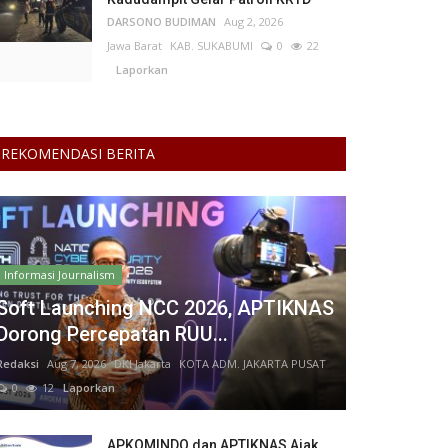
DARSONO BUDIMAN
Aug 2, 2026
Jawa Barat
KAB. SUKABUMI
0
22
Laporkan
REKOMENDASI BERITA
Informasi Journalism
Soft Launching NCC 2026, APTIKNAS
Dorong Percepatan RUU...
Redaksi
Aug 7, 2026
DKI Jakarta
KOTA ADM. JAKARTA PUSAT
0
12
Laporkan
APKOMINDO dan APTIKNAS Ajak