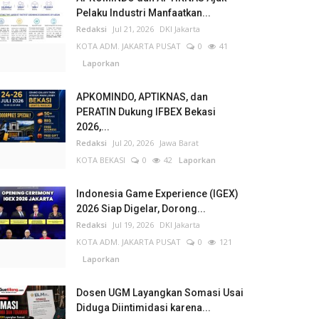
Pelaku Industri Manfaatkan...
Redaksi
Jul 21, 2026
DKI Jakarta
KOTA ADM. JAKARTA PUSAT
0
41
Laporkan
APKOMINDO, APTIKNAS, dan
PERATIN Dukung IFBEX Bekasi
2026,...
Redaksi
Jul 20, 2026
Jawa Barat
KOTA BEKASI
0
42
Laporkan
Indonesia Game Experience (IGEX)
2026 Siap Digelar, Dorong...
Redaksi
Jul 19, 2026
DKI Jakarta
KOTA ADM. JAKARTA PUSAT
0
121
Laporkan
Dosen UGM Layangkan Somasi Usai
Diduga Diintimidasi karena...