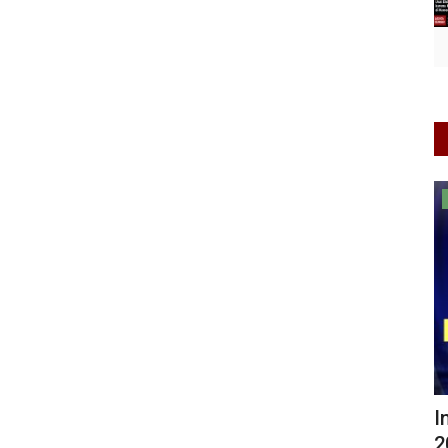
Informasi Journalism
m
Indonesia Game Experience (IGEX)
K
nang...
2026 Siap Digelar, Dorong...
M