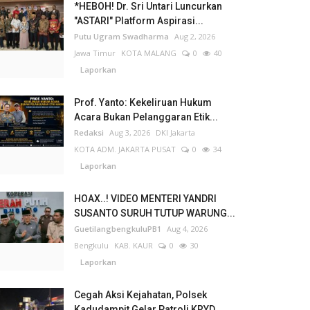
*HEBOH! Dr. Sri Untari Luncurkan
"ASTARI" Platform Aspirasi...
Putu Ugram Swadharma
Aug 2, 2026
Jawa Timur
KOTA MALANG
0
40
Laporkan
Prof. Yanto: Kekeliruan Hukum
Acara Bukan Pelanggaran Etik...
Redaksi
Aug 3, 2026
DKI Jakarta
KOTA ADM. JAKARTA PUSAT
0
34
Laporkan
HOAX..! VIDEO MENTERI YANDRI
SUSANTO SURUH TUTUP WARUNG...
GuetilangbengkuluPB1
Aug 4, 2026
Bengkulu
KAB. KAUR
0
30
Laporkan
Cegah Aksi Kejahatan, Polsek
Kadudampit Gelar Patroli KRYD